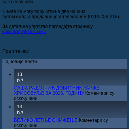
Како поручити
Kњиге се могу поручити на два начина:
путем онлајн-продавнице и телефоном (011/3238-218).
За детаљно упутство погледајте страницу
како поручити књигу
Пратите нас
Најновије вести
13
јул
САША РАДОЈЧИЋ ДОБИТНИК ЖИЧКЕ
ХРИСОВУЉЕ ЗА 2026. ГОДИНУ
Коментари су
на
искључени
САША
13
РАДОЈЧИЋ
јул
ДОБИТНИК
ЖИЧКЕ
ВЕЛИКО ЛЕТЊЕ СНИЖЕЊЕ
Коментари су
ХРИСОВУЉЕ
на
искључени