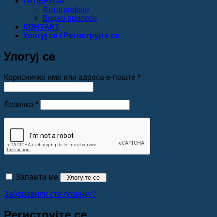
ГАЛЕРИЈА
Фотографије
Видео прилози
КОНТАКТ
Улогуј се / Региструјте се
Улогуј се
Обавезно
Корисничко име или адреса е-поште
*
Обавезно
Лозинка
*
Запамти ме
Улогујте се
Заборавили сте лозинку?
Региструјте се