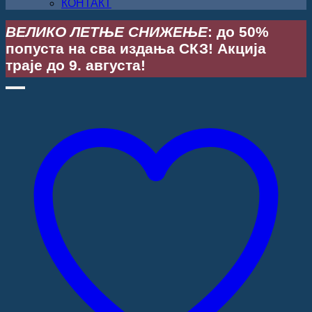
КОНТАКТ
ВЕЛИКО ЛЕТЊЕ СНИЖЕЊЕ
: до 50%
попуста на сва издања СКЗ! Акција
траје до 9. августа!