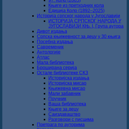
97. Коло (2005)
Књиге из претходних кола
Едиција Коло (1892‒2025)
Историја српског народа у Југославији
ИСТОРИЈА СРПСКОГ НАРОДА У
ЈУГОСЛАВИЈИ КЊ. I, Група аутора
Дивот издања
Српска књижевност за децу у 30 књига
Посебна издања
Савременик
Антологије
Атлас
Мала библиотека
Броширана серија
Остале библиотеке СКЗ
Историјска издања
Историјска мисао
Књижевна мисао
Мали забавник
Поучник
Ваша библиотека
Књиге за децу
Саиздаваштво
Разговори с писцима
Претрага по ауторима