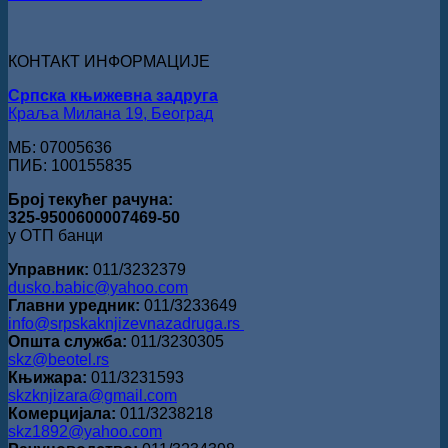
„Стеван
Раичковић“
уручена
Слободану
КОНТАКТ ИНФОРМАЦИЈЕ
Ристовићу
Српска књижевна задруга
Краља Милана 19, Београд
МБ: 07005636
ПИБ: 100155835
Број текућег рачуна:
325-9500600007469-50
у ОТП банци
Управник:
011/3232379
dusko.babic@yahoo.com
Главни уредник:
011/3233649
info@srpskaknjizevnazadruga.rs
Општа служба:
011/3230305
skz@beotel.rs
Књижара:
011/3231593
skzknjizara@gmail.com
Комерцијала:
011/3238218
skz1892@yahoo.com