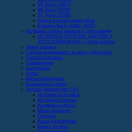
99. Коло (2007)
98. Коло (2006)
97. Коло (2005)
Књиге из претходних кола
Едиција Коло (1892‒2025)
Историја српског народа у Југославији
ИСТОРИЈА СРПСКОГ НАРОДА У
ЈУГОСЛАВИЈИ КЊ. I, Група аутора
Дивот издања
Српска књижевност за децу у 30 књига
Посебна издања
Савременик
Антологије
Атлас
Мала библиотека
Броширана серија
Остале библиотеке СКЗ
Историјска издања
Историјска мисао
Књижевна мисао
Мали забавник
Поучник
Ваша библиотека
Књиге за децу
Саиздаваштво