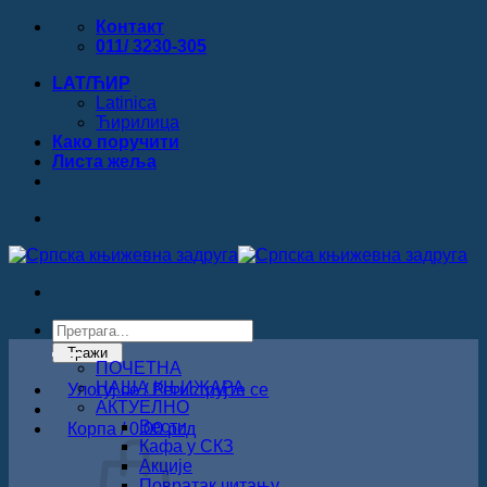
Прескочи
Контакт
на
011/ 3230-305
садржај
LAT/ЋИР
Latinica
Ћирилица
Како поручити
Листa жеља
Products
search
Тражи
ПОЧЕТНА
НАША КЊИЖАРА
Улогуј се / Региструјте се
АКТУЕЛНО
Вести
Корпа /
0.00
рсд
Кафа у СКЗ
Акције
Повратак читању