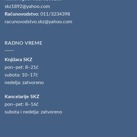
skz1892@yahoo.com
Računovodstvo:
011/3234398
racunovodstvo.skz@yahoo.com
RADNO VREME
Knjižara SKZ
pon‒pet: 8‒21č
subota: 10‒17č
nedelja: zatvoreno
Kancelarije SKZ
pon‒pet: 8‒16č
subota i nedelja: zatvoreno