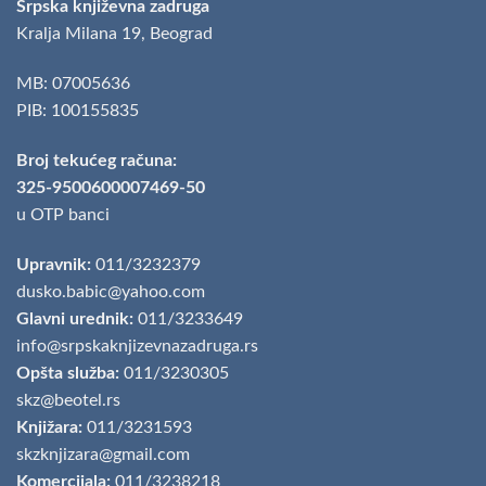
Srpska književna zadruga
Kralja Milana 19, Beograd
MB: 07005636
PIB: 100155835
Broj tekućeg računa:
325-9500600007469-50
u OTP banci
Upravnik:
011/3232379
dusko.babic@yahoo.com
Glavni urednik:
011/3233649
info@srpskaknjizevnazadruga.rs
Opšta služba:
011/3230305
skz@beotel.rs
Knjižara:
011/3231593
skzknjizara@gmail.com
Komercijala:
011/3238218