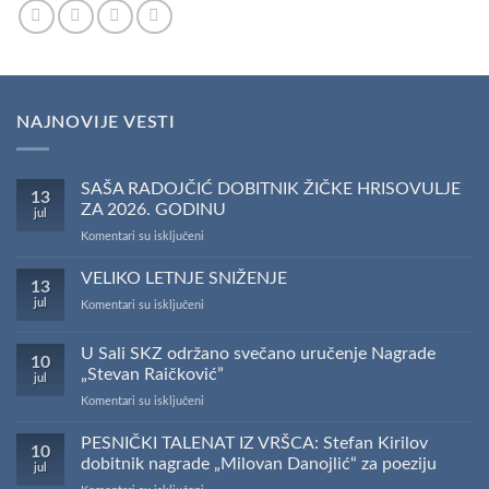
NAJNOVIJE VESTI
SAŠA RADOJČIĆ DOBITNIK ŽIČKE HRISOVULJE
13
ZA 2026. GODINU
jul
na
Komentari su isključeni
SAŠA
RADOJČIĆ
VELIKO LETNJE SNIŽENJE
13
DOBITNIK
jul
na
Komentari su isključeni
ŽIČKE
VELIKO
HRISOVULJE
LETNJE
ZA
U Sali SKZ održano svečano uručenje Nagrade
10
SNIŽENJE
2026.
„Stevan Raičković”
jul
GODINU
na
Komentari su isključeni
U
Sali
PESNIČKI TALENAT IZ VRŠCA: Stefan Kirilov
10
SKZ
dobitnik nagrade „Milovan Danojlić“ za poeziju
jul
održano