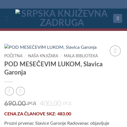
Preskoči
na
sadržaj
POČETNA
/
NAŠA KNJIŽARA
/
MALA BIBLIOTEKA
Dodaj
POD MESEČEVIM LUKOM, Slavica
u
Garonja
Listu
želja
Originalna
Trenutna
690.00
рсд
400.00
рсд
cena
cena
CENA ZA
ČLANOVE SKZ
: 483.00
je
je:
bila:
400.00 рсд.
Prozni prvenac Slavice Garonje Radovanac objavljuje