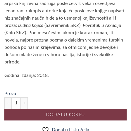
690.00 рсд.
Srpska književna zadruga posle četvrt veka i osvetljava
jedan rani rukopis autorke koja će posle ove knjige napisati
niz značajnih naučnih dela (o usmenoj književnosti) ali i
proza:
Izidina kopča
(Savremenik SKZ),
Povratak u Arkadiju
(Kolo SKZ). Pod mesečevim lukom je kratak roman, ili
novela, najpre prozna poema o dalekim vremenima turskih
pohoda po našim krajevima, sa otmicom jedne devojke i
dušom mlade žene u vihoru nasilja, istorije i svekolike
prirode.
Godina izdanja: 2018.
Proza
POD MESEČEVIM LUKOM, Slavica Garonja količina
DODAJ U KORPU
Dodaj u Listu želja