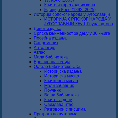
97. Коло (2005)
Књиге из претходних кола
Едиција Коло (1892‒2025)
Историја српског народа у Југославији
ИСТОРИЈА СРПСКОГ НАРОДА У
ЈУГОСЛАВИЈИ КЊ. I, Група аутора
Дивот издања
Српска књижевност за децу у 30 књига
Посебна издања
Савременик
Антологије
Атлас
Мала библиотека
Броширана серија
Остале библиотеке СКЗ
Историјска издања
Историјска мисао
Књижевна мисао
Мали забавник
Поучник
Ваша библиотека
Књиге за децу
Саиздаваштво
Разговори с писцима
Претрага по ауторима