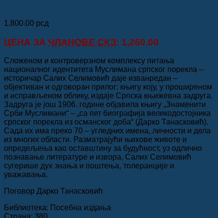
1,800.00
рсд
ЦЕНА ЗА
ЧЛАНОВЕ СКЗ
: 1,260.00
Сложеном и контроверзном комплексу питања
националног идентитета Муслимана српског порекла –
историчар Салих Селимовић даје изванредан –
објективан и одговоран прилог: књигу коју, у проширеном
и исправљеном облику, издаје Српска књижевна задруга.
Задруга је још 1906. године објавила књигу „Знаменити
Срби Муслимани“ – „са пет биографија великодостојника
српског порекла из османског доба“ (Дарко Танасковић).
Сада их има преко 70 – угледних имена, личности и дела
из многих области. Разматрајући њихове животе и
опредељења као оставштину за будућност, уз одлично
познавање литературе и извора, Салих Селимовић
сугерише дух знања и поштења, толеранције и
уважавања.
Поговор Дарко Танасковић
Библиотека: Посебна издања
Страна: 380