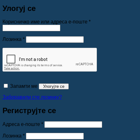
Улогуј се
Обавезно
Корисничко име или адреса е-поште
*
Обавезно
Лозинка
*
Запамти ме
Улогујте се
Заборавили сте лозинку?
Региструјте се
Обавезно
Адреса е-поште
*
Обавезно
Лозинка
*