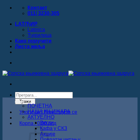
Прескочи
Контакт
на
011/ 3230-305
садржај
LAT/ЋИР
Latinica
Ћирилица
Како поручити
Листa жеља
Products
search
Тражи
ПОЧЕТНА
НАША КЊИЖАРА
Улогуј се / Региструјте се
АКТУЕЛНО
Вести
Корпа /
0.00
рсд
Кафа у СКЗ
Акције
Повратак читању