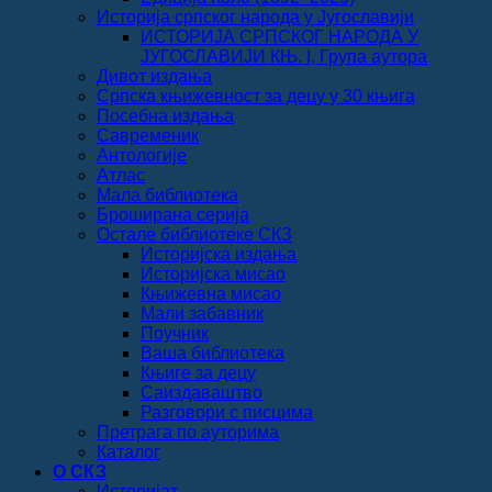
Историја српског народа у Југославији
ИСТОРИЈА СРПСКОГ НАРОДА У
ЈУГОСЛАВИЈИ КЊ. I, Група аутора
Дивот издања
Српска књижевност за децу у 30 књига
Посебна издања
Савременик
Антологије
Атлас
Мала библиотека
Броширана серија
Остале библиотеке СКЗ
Историјска издања
Историјска мисао
Књижевна мисао
Мали забавник
Поучник
Ваша библиотека
Књиге за децу
Саиздаваштво
Разговори с писцима
Претрага по ауторима
Каталог
О СКЗ
Историјат