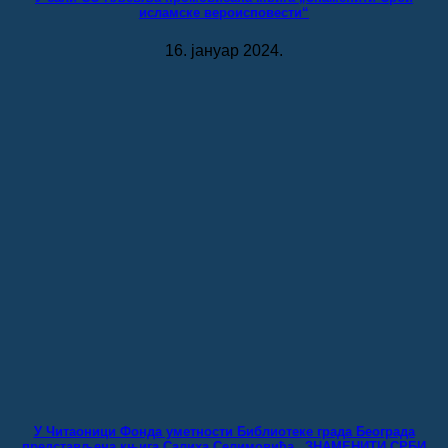
исламске вероисповести“
16. јануар 2024.
У Читаоници Фонда уметности Библиотеке града Београда
представљена књига Салиха Селимовића „ЗНАМЕНИТИ СРБИ