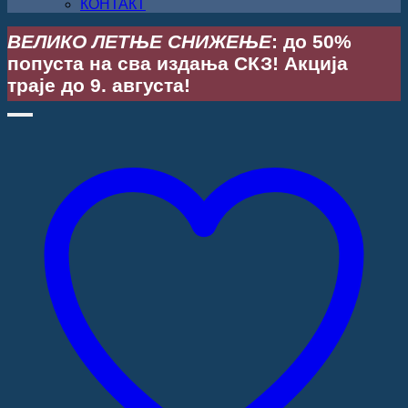
КОНТАКТ
ВЕЛИКО ЛЕТЊЕ СНИЖЕЊЕ
: до 50%
попуста на сва издања СКЗ! Акција
траје до 9. августа!