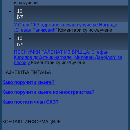
на
ХРИСОВУЉЕ
на
искључени
српском
ЗА
ВЕЛИКО
језику
10
2026.
ЛЕТЊЕ
јул
ГОДИНУ
СНИЖЕЊЕ
У Сали СКЗ одржано свечано уручење Награде
на
„Стеван Раичковић”
Коментари су искључени
У
10
Сали
јул
СКЗ
одржан
ПЕСНИЧКИ ТАЛЕНАТ ИЗ ВРШЦА: Стефан
свечано
Кирилов добитник награде „Милован Данојлић“ за
уручењ
на
поезију
Коментари су искључени
Наград
ПЕСНИЧКИ
„Стеван
НАЈЧЕШЋА ПИТАЊА
ТАЛЕНАТ
Раичков
ИЗ
Како поручити књиге?
ВРШЦА:
Стефан
Како поручити књиге из иностранства?
Кирилов
добитник
Како постати члан СКЗ?
награде
„Милован
Данојлић“
за
КОНТАКТ ИНФОРМАЦИЈЕ
поезију