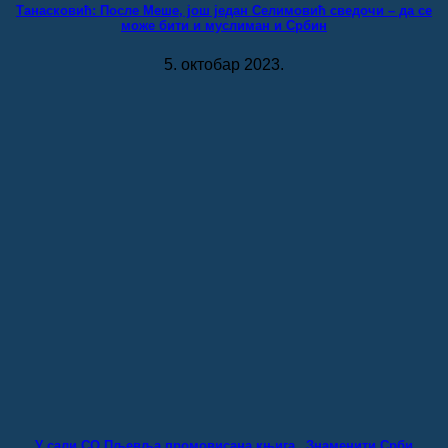
Танасковић: После Меше, још један Селимовић сведочи – да се
може бити и муслиман и Србин
5. октобар 2023.
У сали СО Пљевља промовисана књига „Знаменити Срби