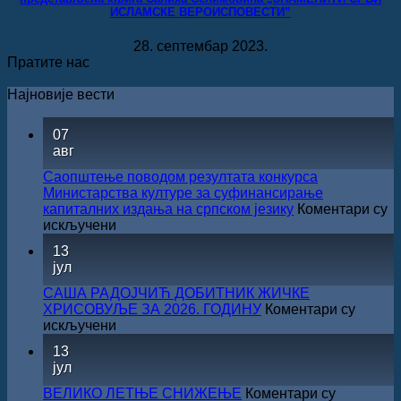
ИСЛАМСКЕ ВЕРОИСПОВЕСТИ”
28. септембар 2023.
Пратите нас
Најновије вести
07
авг
Саопштење поводом резултата конкурса
Министарства културе за суфинансирање
капиталних издања на српском језику
Коментари су
на
искључени
Саопштење
13
поводом
јул
резултата
конкурса
САША РАДОЈЧИЋ ДОБИТНИК ЖИЧКЕ
Министарства
ХРИСОВУЉЕ ЗА 2026. ГОДИНУ
Коментари су
културе
на
искључени
за
САША
13
суфинансирање
РАДОЈЧИЋ
јул
капиталних
ДОБИТНИК
издања
ЖИЧКЕ
ВЕЛИКО ЛЕТЊЕ СНИЖЕЊЕ
Коментари су