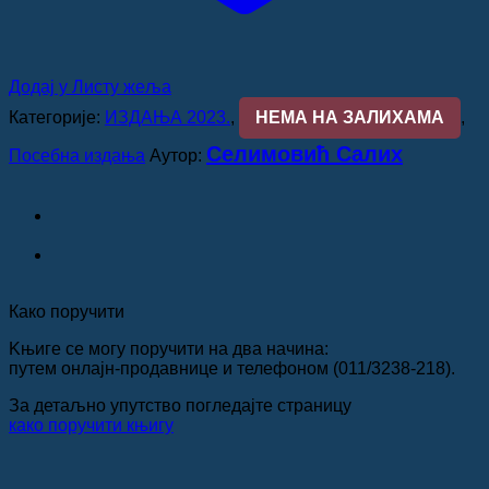
Додај у Листу жеља
Категорије:
ИЗДАЊА 2023.
,
НЕМА НА ЗАЛИХАМА
,
Селимовић Салих
Посебна издања
Аутор:
Како поручити
Kњиге се могу поручити на два начина:
путем онлајн-продавнице и телефоном (011/3238-218).
За детаљно упутство погледајте страницу
како поручити књигу