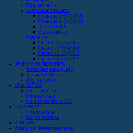
Председници
Закон и општа акта
Правила СКЗ (1892)
Правила СКЗ (2019)
Закон о СКЗ
Оснивачки акт
Гласници
Гласник СКЗ (2025)
Гласник СКЗ (2024)
Гласник СКЗ (2023)
Гласник СКЗ (2022)
ЗАДРУГИН ЛЕТОПИС
Читаоци препоручују
Занимљивости
Други о нама
ЧЛАНСТВО
Постаните члан
Приступница
Наши чланови о СКЗ
ГАЛЕРИЈА
Фотографије
Видео прилози
КОНТАКТ
Улогуј се / Региструјте се