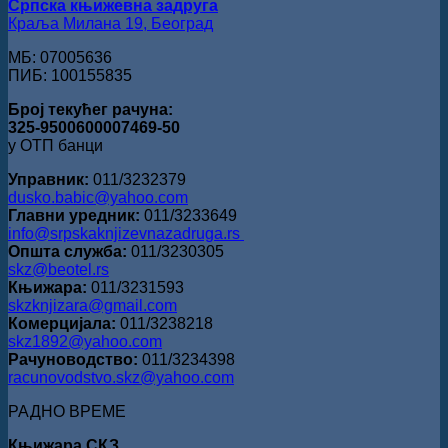
Српска књижевна задруга
Краља Милана 19, Београд
МБ: 07005636
ПИБ: 100155835
Број текућег рачуна:
325-9500600007469-50
у ОТП банци
Управник:
011/3232379
dusko.babic@yahoo.com
Главни уредник:
011/3233649
info@srpskaknjizevnazadruga.rs
Општа служба:
011/3230305
skz@beotel.rs
Књижара:
011/3231593
skzknjizara@gmail.com
Комерцијала:
011/3238218
skz1892@yahoo.com
Рачуноводство:
011/3234398
racunovodstvo.skz@yahoo.com
РАДНО ВРЕМЕ
Књижара СКЗ