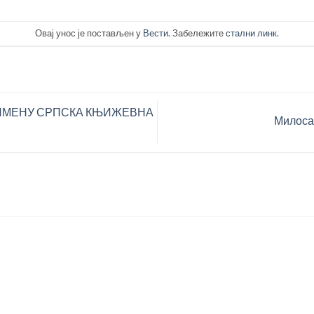
Овај унос је постављен у
Вести
. Забележите
стални линк
.
О ИМЕНУ СРПСКА КЊИЖЕВНА
Милоса