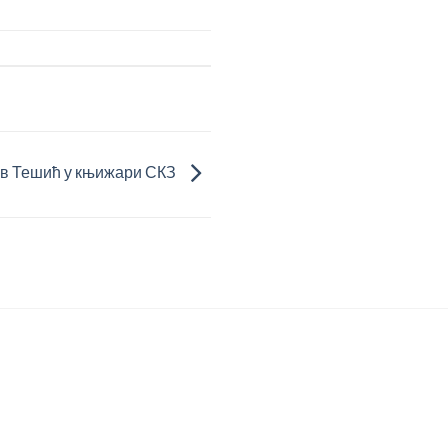
в Тешић у књижари СКЗ