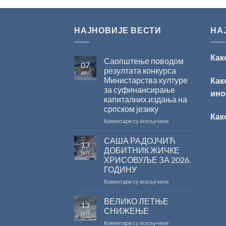
НАЈНОВИЈЕ ВЕСТИ
НА
Как
Саопштење поводом
07
резултата конкурса
авг
Министарства културе
Как
за суфинансирање
ино
капиталних издања на
српском језику
Как
на
Коментари су искључени
Саопштење
поводом
САША РАДОЈЧИЋ
13
резултата
ДОБИТНИК ЖИЧКЕ
јул
конкурса
ХРИСОВУЉЕ ЗА 2026.
Министарства
ГОДИНУ
културе
за
на
Коментари су искључени
суфинансирање
САША
капиталних
РАДОЈЧИЋ
ВЕЛИКО ЛЕТЊЕ
13
издања
ДОБИТНИК
СНИЖЕЊЕ
јул
на
ЖИЧКЕ
на
Коментари су искључени
српском
ХРИСОВУЉЕ