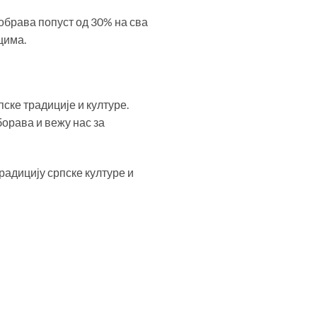
обрава попуст од 30% на сва
цима.
ске традиције и културе.
борава и вежу нас за
адицију српске културе и