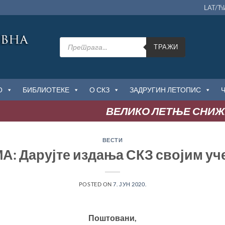
LAT/Ћ
Products
search
ТРАЖИ
О
БИБЛИОТЕКЕ
О СКЗ
ЗАДРУГИН ЛЕТОПИС
ВЕЛИКО ЛЕТЊЕ СНИЖЕЊ
ВЕСТИ
: Дарујте издања СКЗ својим уч
POSTED ON
7. ЈУН 2020.
Поштовани,