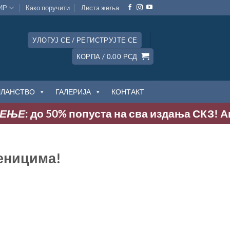
ИР
Како поручити
Листa жеља
УЛОГУЈ СЕ / РЕГИСТРУЈТЕ СЕ
КОРПА /
0.00
РСД
ЧЛАНСТВО
ГАЛЕРИЈА
КОНТАКТ
Е
: до 50% попуста на сва издања СКЗ! Акција
еницима!