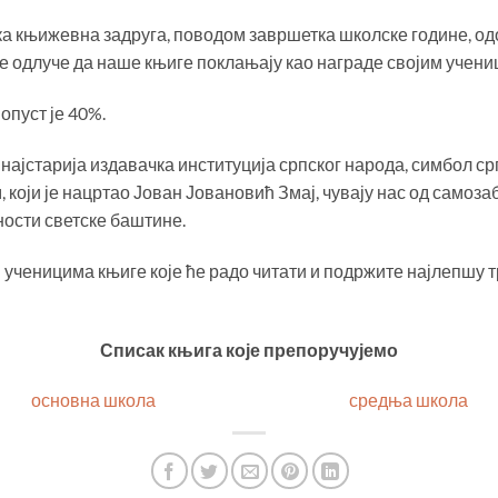
 књижевна задруга, поводом завршетка школске године, од
се одлуче да наше књиге поклањају као награде својим учени
опуст је 40%.
најстарија издавачка институција српског народа, симбол срп
 који је нацртао Јован Јовановић Змај, чувају нас од самоза
ости светске баштине.
ченицима књиге које ће радо читати и подржите најлепшу тр
Списак књига које препоручујемо
основна школа
средња школа