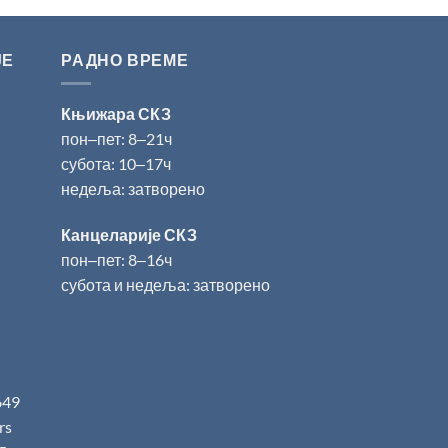
ЈЕ
РАДНО ВРЕМЕ
Књижара СКЗ
пон‒пет: 8‒21ч
субота: 10‒17ч
недеља: затворено
Канцеларије СКЗ
пон‒пет: 8‒16ч
субота и недеља: затворено
649
.rs