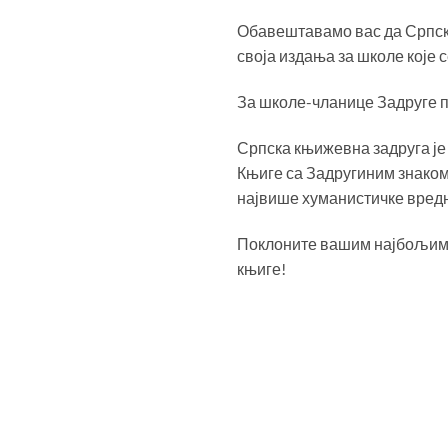
Обавештавамо вас да Српска
своја издања за школе које 
За школе-чланице Задруге п
Српска књижевна задруга је 
Књиге са Задругиним знаком,
највише хуманистичке вредн
Поклоните вашим најбољим у
књиге!