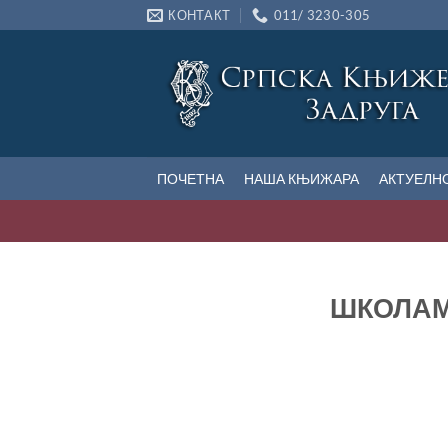
Прескочи
КОНТАКТ
011/ 3230-305
на
садржај
ПОЧЕТНА
НАША КЊИЖАРА
АКТУЕЛН
ШКОЛАМА