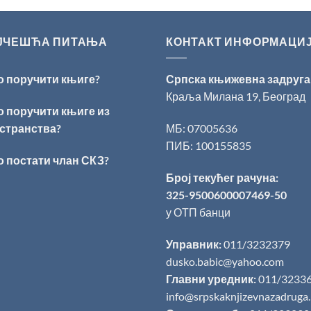
ЈЧЕШЋА ПИТАЊА
КОНТАКТ ИНФОРМАЦИ
о поручити књиге?
Српска књижевна задруга
Краља Милана 19, Београд
о поручити књиге из
странства?
МБ: 07005636
ПИБ: 100155835
о постати члан СКЗ?
Број текућег рачуна:
325-9500600007469-50
у ОТП банци
Управник:
011/3232379
dusko.babic@yahoo.com
Главни уредник:
011/3233
info@srpskaknjizevnazadruga