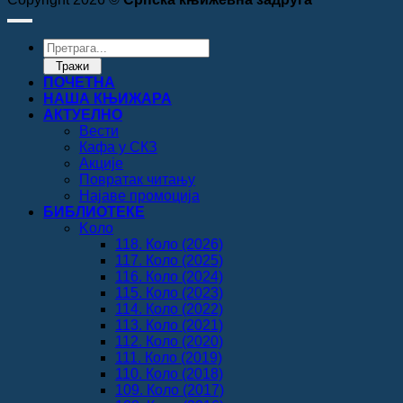
Products
search
Тражи
ПОЧЕТНА
НАША КЊИЖАРА
АКТУЕЛНО
Вести
Кафа у СКЗ
Акције
Повратак читању
Најаве промоција
БИБЛИОТЕКЕ
Koло
118. Коло (2026)
117. Коло (2025)
116. Коло (2024)
115. Коло (2023)
114. Коло (2022)
113. Коло (2021)
112. Коло (2020)
111. Коло (2019)
110. Коло (2018)
109. Коло (2017)