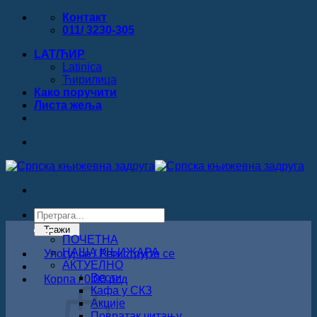
Прескочи
Контакт
на
011/ 3230-305
садржај
LAT/ЋИР
Latinica
Ћирилица
Како поручити
Листa жеља
Products
search
Тражи
ПОЧЕТНА
НАША КЊИЖАРА
Улогуј се / Региструјте се
АКТУЕЛНО
Вести
Корпа /
0.00
рсд
Кафа у СКЗ
Акције
Повратак читању