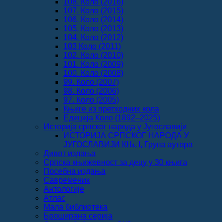
108. Коло (2016)
107. Коло (2015)
106. Коло (2014)
105. Коло (2013)
104. Коло (2012)
103 Коло (2011)
102. Коло (2010)
101. Коло (2009)
100. Коло (2008)
99. Коло (2007)
98. Коло (2006)
97. Коло (2005)
Књиге из претходних кола
Едиција Коло (1892‒2025)
Историја српског народа у Југославији
ИСТОРИЈА СРПСКОГ НАРОДА У
ЈУГОСЛАВИЈИ КЊ. I, Група аутора
Дивот издања
Српска књижевност за децу у 30 књига
Посебна издања
Савременик
Антологије
Атлас
Мала библиотека
Броширана серија