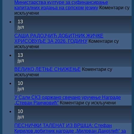
Министарства културе за суфинансирање
капиталних издања на српском језику
Коментари су
на
искључени
Саопштење
13
поводом
јул
резултата
конкурса
САША РАДОЈЧИЋ ДОБИТНИК ЖИЧКЕ
Министарства
ХРИСОВУЉЕ ЗА 2026. ГОДИНУ
Коментари су
културе
на
искључени
за
САША
13
суфинансирање
РАДОЈЧИЋ
јул
капиталних
ДОБИТНИК
издања
ЖИЧКЕ
ВЕЛИКО ЛЕТЊЕ СНИЖЕЊЕ
Коментари су
на
ХРИСОВУЉЕ
на
искључени
српском
ЗА
ВЕЛИКО
језику
10
2026.
ЛЕТЊЕ
јул
ГОДИНУ
СНИЖЕЊЕ
У Сали СКЗ одржано свечано уручење Награде
на
„Стеван Раичковић”
Коментари су искључени
У
10
Сали
јул
СКЗ
одржан
ПЕСНИЧКИ ТАЛЕНАТ ИЗ ВРШЦА: Стефан
свечано
Кирилов добитник награде „Милован Данојлић“ за