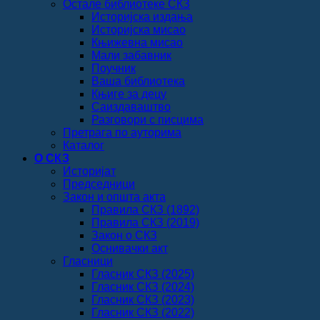
Остале библиотеке СКЗ
Историјска издања
Историјска мисао
Књижевна мисао
Мали забавник
Поучник
Ваша библиотека
Књиге за децу
Саиздаваштво
Разговори с писцима
Претрага по ауторима
Каталог
О СКЗ
Историјат
Председници
Закон и општа акта
Правила СКЗ (1892)
Правила СКЗ (2019)
Закон о СКЗ
Оснивачки акт
Гласници
Гласник СКЗ (2025)
Гласник СКЗ (2024)
Гласник СКЗ (2023)
Гласник СКЗ (2022)