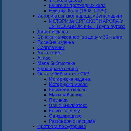
97. Коло (2005)
Књиге из претходних кола
Едиција Коло (1892‒2025)
Историја српског народа у Југославији
ИСТОРИЈА СРПСКОГ НАРОДА У
ЈУГОСЛАВИЈИ КЊ. I, Група аутора
Дивот издања
Српска књижевност за децу у 30 књига
Посебна издања
Савременик
Антологије
Атлас
Мала библиотека
Броширана серија
Остале библиотеке СКЗ
Историјска издања
Историјска мисао
Књижевна мисао
Мали забавник
Поучник
Ваша библиотека
Књиге за децу
Саиздаваштво
Разговори с писцима
Претрага по ауторима