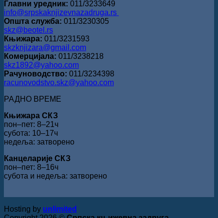
Главни уредник:
011/3233649
info@srpskaknjizevnazadruga.rs
Општа служба:
011/3230305
skz@beotel.rs
Књижара:
011/3231593
skzknjizara@gmail.com
Комерцијала:
011/3238218
skz1892@yahoo.com
Рачуноводство:
011/3234398
racunovodstvo.skz@yahoo.com
РАДНО ВРЕМЕ
Књижара СКЗ
пон‒пет: 8‒21ч
субота: 10‒17ч
недеља: затворено
Канцеларије СКЗ
пон‒пет: 8‒16ч
субота и недеља: затворено
Hosting by
unlimited
Copyright 2026 ©
Српска књижевна задруга