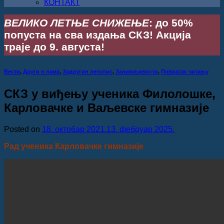
КОНТАКТ
ВЕЛИКО ЛЕТЊЕ СНИЖЕЊЕ
: до 50%
попуста на сва издања СКЗ! Акција
траје до 9. августа!
Вести
,
Други о нама
,
Задругин летопис
,
Занимљивости
,
Повратак читању
СКЗ у виђењу ученика Филолошке,
Карловачке и Ваљевске гимназије
Posted on
18. октобар 2021.
13. фебруар 2025.
Рад ученика Карловачке гимназије