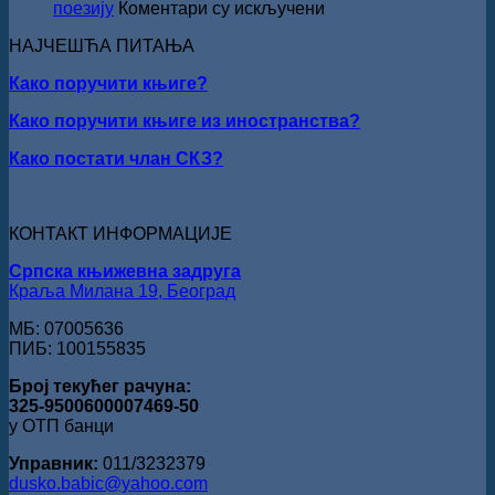
уручењ
на
поезију
Коментари су искључени
Наград
ПЕСНИЧКИ
„Стеван
НАЈЧЕШЋА ПИТАЊА
ТАЛЕНАТ
Раичков
ИЗ
Како поручити књиге?
ВРШЦА:
Стефан
Како поручити књиге из иностранства?
Кирилов
добитник
Како постати члан СКЗ?
награде
„Милован
Данојлић“
за
КОНТАКТ ИНФОРМАЦИЈЕ
поезију
Српска књижевна задруга
Краља Милана 19, Београд
МБ: 07005636
ПИБ: 100155835
Број текућег рачуна:
325-9500600007469-50
у ОТП банци
Управник:
011/3232379
dusko.babic@yahoo.com