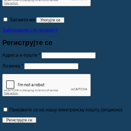
Запамти ме
Улогујте се
Заборавили сте лозинку?
Региструјте се
Обавезно
Адреса е-поште
*
Обавезно
Лозинка
*
Пријавите се на нашу електронску пошту.
(опционо)
Региструјте се