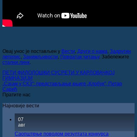
Овај унос је постављен у
Вести
,
Други о нама
,
Задругин
летопис
,
Занимљивости
,
Повратак читању
. Забележите
стални линк
.
ПЕТИ ФИЛОЛОШКИ СУСРЕТИ У КАРЛОВАЧКОЈ
ГИМНАЗИЈИ
„Сајам у СКЗ“: представљање књиге „Клобук“, Петар
Сарић
Пратите нас
Најновије вести
07
авг
Саопштење поводом резултата конкурса