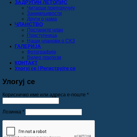
ЗАДРУГИН ЛЕТОПИС
Читаоци препоручују
Занимљивости
Други о нама
ЧЛАНСТВО
Постаните члан
Приступница
Наши чланови о СКЗ
ГАЛЕРИЈА
Фотографије
Видео прилози
КОНТАКТ
Улогуј се / Региструјте се
Улогуј се
Обавезно
Корисничко име или адреса е-поште
*
Обавезно
Лозинка
*