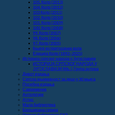
105. Коло (2013)
104. Коло (2012)
103 Коло (2011)
102. Коло (2010)
101. Коло (2009)
100. Коло (2008)
99. Коло (2007)
98. Коло (2006)
97. Коло (2005)
Књиге из претходних кола
Едиција Коло (1892‒2025)
Историја српског народа у Југославији
ИСТОРИЈА СРПСКОГ НАРОДА У
ЈУГОСЛАВИЈИ КЊ. I, Група аутора
Дивот издања
Српска књижевност за децу у 30 књига
Посебна издања
Савременик
Антологије
Атлас
Мала библиотека
Броширана серија
Остале библиотеке СКЗ