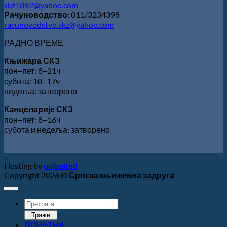
skz1892@yahoo.com
Рачуноводство:
011/3234398
racunovodstvo.skz@yahoo.com
РАДНО ВРЕМЕ
Књижара СКЗ
пон‒пет: 8‒21ч
субота: 10‒17ч
недеља: затворено
Канцеларије СКЗ
пон‒пет: 8‒16ч
субота и недеља: затворено
Hosting by
unlimited
Copyright 2026 ©
Српска књижевна задруга
Products
search
Тражи
ПОЧЕТНА