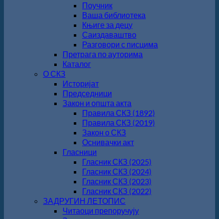
Поучник
Ваша библиотека
Књиге за децу
Саиздаваштво
Разговори с писцима
Претрага по ауторима
Каталог
О СКЗ
Историјат
Председници
Закон и општа акта
Правила СКЗ (1892)
Правила СКЗ (2019)
Закон о СКЗ
Оснивачки акт
Гласници
Гласник СКЗ (2025)
Гласник СКЗ (2024)
Гласник СКЗ (2023)
Гласник СКЗ (2022)
ЗАДРУГИН ЛЕТОПИС
Читаоци препоручују