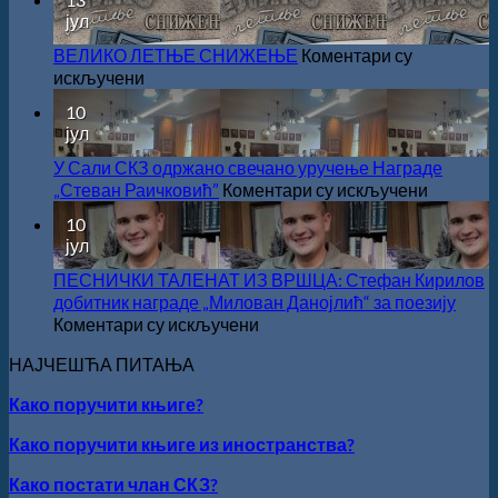
суфинансирање
РАДОЈЧИЋ
јул
капиталних
ДОБИТНИК
издања
ЖИЧКЕ
ВЕЛИКО ЛЕТЊЕ СНИЖЕЊЕ
Коментари су
на
ХРИСОВУЉЕ
на
искључени
српском
ЗА
ВЕЛИКО
10
језику
2026.
ЛЕТЊЕ
јул
ГОДИНУ
СНИЖЕЊЕ
У Сали СКЗ одржано свечано уручење Награде
на
„Стеван Раичковић”
Коментари су искључени
У
10
Сали
јул
СКЗ
одржан
ПЕСНИЧКИ ТАЛЕНАТ ИЗ ВРШЦА: Стефан Кирилов
свечано
добитник награде „Милован Данојлић“ за поезију
уручење
на
Коментари су искључени
Награде
ПЕСНИЧКИ
НАЈЧЕШЋА ПИТАЊА
„Стеван
ТАЛЕНАТ
Раичков
ИЗ
Како поручити књиге?
ВРШЦА:
Стефан
Како поручити књиге из иностранства?
Кирилов
добитник
Како постати члан СКЗ?