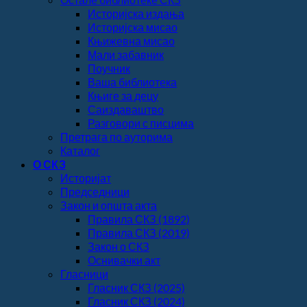
Историјска издања
Историјска мисао
Књижевна мисао
Мали забавник
Поучник
Ваша библиотека
Књиге за децу
Саиздаваштво
Разговори с писцима
Претрага по ауторима
Каталог
О СКЗ
Историјат
Председници
Закон и општа акта
Правила СКЗ (1892)
Правила СКЗ (2019)
Закон о СКЗ
Оснивачки акт
Гласници
Гласник СКЗ (2025)
Гласник СКЗ (2024)