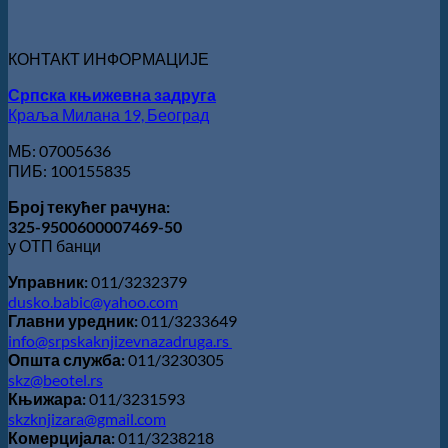
награде
„Милован
Данојлић“
КОНТАКТ ИНФОРМАЦИЈЕ
за
поезију
Српска књижевна задруга
Краља Милана 19, Београд
МБ: 07005636
ПИБ: 100155835
Број текућег рачуна:
325-9500600007469-50
у ОТП банци
Управник:
011/3232379
dusko.babic@yahoo.com
Главни уредник:
011/3233649
info@srpskaknjizevnazadruga.rs
Општа служба:
011/3230305
skz@beotel.rs
Књижара:
011/3231593
skzknjizara@gmail.com
Комерцијала:
011/3238218