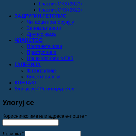
Гласник СКЗ (2023)
Гласник СКЗ (2022)
ЗАДРУГИН ЛЕТОПИС
Читаоци препоручују
Занимљивости
Други о нама
ЧЛАНСТВО
Постаните члан
Приступница
Наши чланови о СКЗ
ГАЛЕРИЈА
Фотографије
Видео прилози
КОНТАКТ
Улогуј се / Региструјте се
Улогуј се
Обавезно
Корисничко име или адреса е-поште
*
Обавезно
Лозинка
*