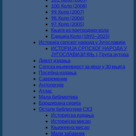
100. Коло (2008)
99. Коло (2007)
98. Коло (2006)
97. Коло (2005)
Књиге из претходних кола
Едиција Коло (1892‒2025)
Историја српског народа у Југославији
ИСТОРИЈА СРПСКОГ НАРОДА У
ЈУГОСЛАВИЈИ КЊ. I, Група аутора
Дивот издања
Српска књижевност за децу у 30 књига
Посебна издања
Савременик
Антологије
Атлас
Мала библиотека
Броширана серија
Остале библиотеке СКЗ
Историјска издања
Историјска мисао
Књижевна мисао
Мали забавник