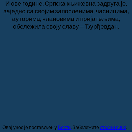
И ове године, Српска књижевна задруга је,
заједно са својим запосленима, часницима,
ауторима, члановима и пријатељима,
обележила своју славу ‒ Ђурђевдан.
Овај унос је постављен у
Вести
. Забележите
стални линк
.