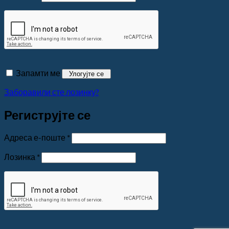
Запамти ме
Улогујте се
Заборавили сте лозинку?
Региструјте се
Обавезно
Адреса е-поште
*
Обавезно
Лозинка
*