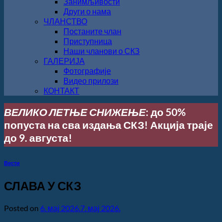
Занимљивости
Други о нама
ЧЛАНСТВО
Постаните члан
Приступница
Наши чланови о СКЗ
ГАЛЕРИЈА
Фотографије
Видео прилози
КОНТАКТ
ВЕЛИКО ЛЕТЊЕ СНИЖЕЊЕ
: до 50%
попуста на сва издања СКЗ! Акција траје
до 9. августа!
Вести
СЛАВА У СКЗ
Posted on
6. мај 2026.
7. мај 2026.