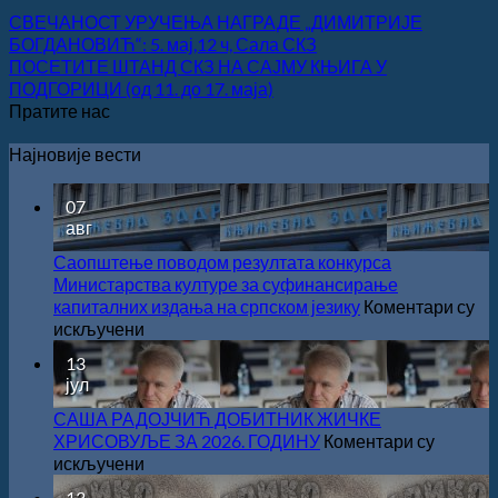
СВЕЧАНОСТ УРУЧЕЊА НАГРАДЕ „ДИМИТРИЈЕ
БОГДАНОВИЋ“: 5. мај,12 ч, Сала СКЗ
ПОСЕТИТЕ ШТАНД СКЗ НА САЈМУ КЊИГА У
ПОДГОРИЦИ (од 11. до 17. маја)
Пратите нас
Најновије вести
07
авг
Саопштење поводом резултата конкурса
Министарства културе за суфинансирање
капиталних издања на српском језику
Коментари су
на
искључени
Саопштење
13
поводом
јул
резултата
конкурса
САША РАДОЈЧИЋ ДОБИТНИК ЖИЧКЕ
Министарства
ХРИСОВУЉЕ ЗА 2026. ГОДИНУ
Коментари су
културе
на
искључени
за
САША
13