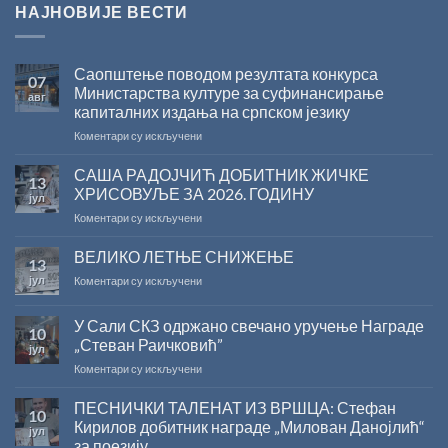
НАЈНОВИЈЕ ВЕСТИ
Саопштење поводом резултата конкурса
07
Министарства културе за суфинансирање
авг
капиталних издања на српском језику
на
Коментари су искључени
Саопштење
поводом
САША РАДОЈЧИЋ ДОБИТНИК ЖИЧКЕ
13
резултата
ХРИСОВУЉЕ ЗА 2026. ГОДИНУ
јул
конкурса
на
Коментари су искључени
Министарства
САША
културе
РАДОЈЧИЋ
ВЕЛИКО ЛЕТЊЕ СНИЖЕЊЕ
за
13
ДОБИТНИК
суфинансирање
јул
на
Коментари су искључени
ЖИЧКЕ
капиталних
ВЕЛИКО
ХРИСОВУЉЕ
издања
ЛЕТЊЕ
ЗА
на
У Сали СКЗ одржано свечано уручење Награде
10
СНИЖЕЊЕ
2026.
српском
„Стеван Раичковић”
јул
ГОДИНУ
језику
на
Коментари су искључени
У
Сали
ПЕСНИЧКИ ТАЛЕНАТ ИЗ ВРШЦА: Стефан
10
СКЗ
Кирилов добитник награде „Милован Данојлић“
јул
одржано
за поезију