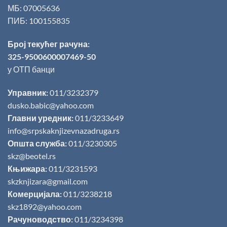
МБ: 07005636
ПИБ: 100155835
Број текућег рачуна:
325-9500600007469-50
у ОТП банци
Управник:
011/3232379
dusko.babic@yahoo.com
Главни уредник:
011/3233649
info@srpskaknjizevnazadruga.rs
Општа служба:
011/3230305
skz@beotel.rs
Књижара:
011/3231593
skzknjizara@gmail.com
Комерцијала:
011/3238218
skz1892@yahoo.com
Рачуноводство:
011/3234398