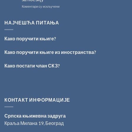
свечано
на
Коментари су искључени
уручење
ПЕСНИЧКИ
Награде
ТАЛЕНАТ
„Стеван
ИЗ
Раичковић”
НАЈЧЕШЋА ПИТАЊА
ВРШЦА:
Стефан
Кирилов
Како поручити књиге?
добитник
награде
„Милован
Како поручити књиге из иностранства?
Данојлић“
за
Како постати члан СКЗ?
поезију
КОНТАКТ ИНФОРМАЦИЈЕ
Српска књижевна задруга
Краља Милана 19, Београд