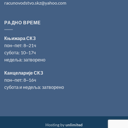
racunovodstvo.skz@yahoo.com
РАДНО ВРЕМЕ
Књижара СКЗ
пон‒пет: 8‒21ч
субота: 10‒17ч
недеља: затворено
Канцеларије СКЗ
пон‒пет: 8‒16ч
субота и недеља: затворено
Hosting by
unlimited