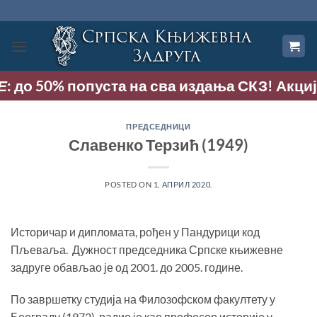
Прескочи
на
садржај
 до 50% попуста на сва издања СКЗ! Акција тр
ПРЕДСЕДНИЦИ
Славенко Терзић (1949)
POSTED ON
1. АПРИЛ 2020.
Историчар и дипломата, рођен у Пандурици код
Пљеваља. Дужност председника Српске књижевне
задруге обављао је од 2001. до 2005. године.
По завршетку студија на Филозофском факултету у
Београду (1972), радио је као професор историје у