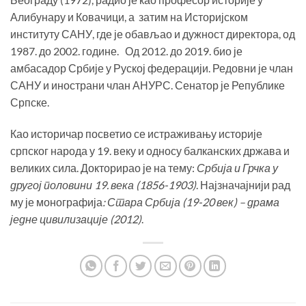
Алибунару и Ковачици, а затим на Историјском
институту САНУ, где је обављао и дужност директора, од
1987. до 2002. године. Од 2012. до 2019. био је
амбасадор Србије у Руској федерацији. Редовни је члан
САНУ и инострани члан АНУРС. Сенатор је Републике
Српске.
Као историчар посветио се истраживању историје
српског народа у 19. веку и односу балканских држава и
великих сила. Докторирао је на тему:
Србија и Грчка у
другој половини 19. века (1856-1903)
. Најзначајнији рад
му је монографија
: Стара Србија (19-20 век) – драма
једне цивилизације (2012)
.