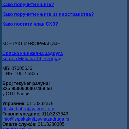
ИЗ
Како поручити књиге?
ВРШЦА:
Стефан
Како поручити књиге из иностранства?
Кирилов
добитник
Како постати члан СКЗ?
награде
„Милован
Данојлић“
за
КОНТАКТ ИНФОРМАЦИЈЕ
поезију
Српска књижевна задруга
Краља Милана 19, Београд
МБ: 07005636
ПИБ: 100155835
Број текућег рачуна:
325-9500600007469-50
у ОТП банци
Управник:
011/3232379
dusko.babic@yahoo.com
Главни уредник:
011/3233649
info@srpskaknjizevnazadruga.rs
Општа служба:
011/3230305