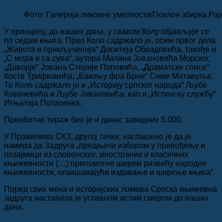
Фото: Галерија ликовне уметности/Поклон збирка Ра
У принципу, до наших дана, у сваком Колу објављује се
по седам књига. Прво Коло садржало је, осим првог дела
„Живота и прикљученија“ Доситеја Обрадовића, такође и
„С мора и са сува“, аутора Милана Јовановића Морског,
„Даворје“ Јована Стерије Поповића, „Драматске списе“
Косте Трифковића, „Бакоњу фра Брне“ Симе Матавуља.
То Коло садржало је и „Историју српског народа“ Љубе
Ковачевића и Љубе Јовановића, као и „Истинску службу“
Игњатија Потапенка.
Првобитни тираж био је и данас завидних 5.000.
У Правилима СКЗ, другој тачки, наглашено је да је
намера да Задруга „предњачи избором у превођењу и
позајмици из словенских, иностраних и класичних
књижевности (…) припомогне ширем развићу народне
књижевности, олакшавајући издавање и ширење књига“.
Поред свих мена и историјских ломова Српска књижевна
задруга наставила је углавном истим смером до наших
дана.