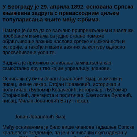
У Београду је 29. априла 1892. основана Српска
књижевна задруга с превасходним циљем
популарисања књиге међу Србима.
Намера је била да се ваљано припремљеним и зналачки
пробраним књигама са једне стране помаже
објављивање важних наслова српске књижевности и
историје, а такође и књига важних за културу односно
просвећивање уопште.
Задруга је приликом оснивања замишљена као
самостално друштво којим управљају чланови.
Оснивачи су били Јован Јовановић Змај, знаменити
писац, иначе лекар, Стојан Новаковић, историчар и
политичар, Љубомир Ковачевић, историчар, Љубомир
Стојановић, лингвиста и политичар, Светислав Вуловић,
писац, Милан Јовановић Батут, лекар.
Јован Јовановић Змај
Међу оснивачима је било више чланова тадашње Српске
краљевске академије, па је и оснивачки скуп одржан у