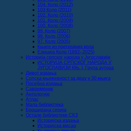
104. Коло (2012)
103 Коло (2011)
102. Коло (2010)
101. Коло (2009)
100. Коло (2008)
99. Коло (2007)
98. Коло (2006)
97. Коло (2005)
Књиге из претходних кола
Едиција Коло (1892‒2025)
Историја српског народа у Југославији
ИСТОРИЈА СРПСКОГ НАРОДА У
ЈУГОСЛАВИЈИ КЊ. I, Група аутора
Дивот издања
Српска књижевност за децу у 30 књига
Посебна издања
Савременик
Антологије
Атлас
Мала библиотека
Броширана серија
Остале библиотеке СКЗ
Историјска издања
Историјска мисао
Књижевна мисао