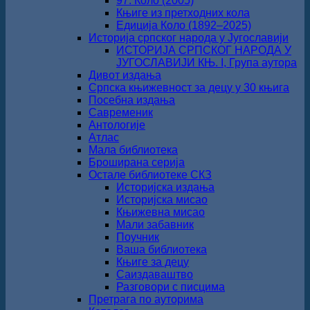
97. Коло (2005)
Књиге из претходних кола
Едиција Коло (1892‒2025)
Историја српског народа у Југославији
ИСТОРИЈА СРПСКОГ НАРОДА У
ЈУГОСЛАВИЈИ КЊ. I, Група аутора
Дивот издања
Српска књижевност за децу у 30 књига
Посебна издања
Савременик
Антологије
Атлас
Мала библиотека
Броширана серија
Остале библиотеке СКЗ
Историјска издања
Историјска мисао
Књижевна мисао
Мали забавник
Поучник
Ваша библиотека
Књиге за децу
Саиздаваштво
Разговори с писцима
Претрага по ауторима