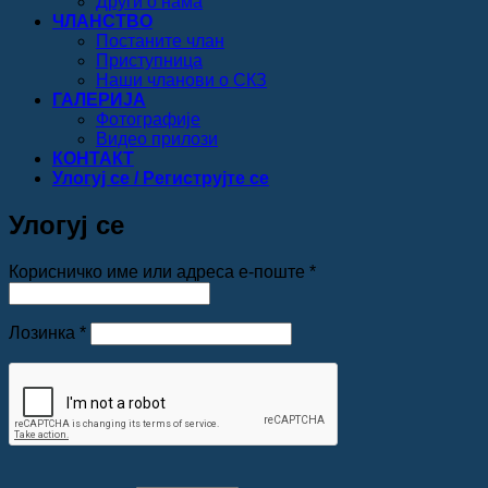
Други о нама
ЧЛАНСТВО
Постаните члан
Приступница
Наши чланови о СКЗ
ГАЛЕРИЈА
Фотографије
Видео прилози
КОНТАКТ
Улогуј се / Региструјте се
Улогуј се
Обавезно
Корисничко име или адреса е-поште
*
Обавезно
Лозинка
*