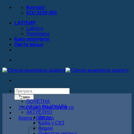
Прескочи
Контакт
на
011/ 3230-305
садржај
LAT/ЋИР
Latinica
Ћирилица
Како поручити
Листa жеља
Products
search
Тражи
ПОЧЕТНА
НАША КЊИЖАРА
Улогуј се / Региструјте се
АКТУЕЛНО
Вести
Корпа /
0.00
рсд
Кафа у СКЗ
Акције
Повратак читању