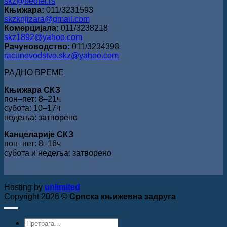
skz@beotel.rs
Књижара:
011/3231593
skzknjizara@gmail.com
Комерцијала:
011/3238218
skz1892@yahoo.com
Рачуноводство:
011/3234398
racunovodstvo.skz@yahoo.com
РАДНО ВРЕМЕ
Књижара СКЗ
пон‒пет: 8‒21ч
субота: 10‒17ч
недеља: затворено
Канцеларије СКЗ
пон‒пет: 8‒16ч
субота и недеља: затворено
Hosting by
unlimited
Copyright 2026 ©
Српска књижевна задруга
Products