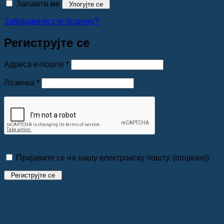
Запамти ме
Улогујте се
Заборавили сте лозинку?
Региструјте се
Обавезно
Адреса е-поште
*
Обавезно
Лозинка
*
Пријавите се на нашу електронску пошту.
(опционо)
Региструјте се