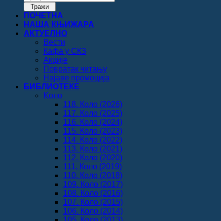
search
Тражи
ПОЧЕТНА
НАША КЊИЖАРА
АКТУЕЛНО
Вести
Кафа у СКЗ
Акције
Повратак читању
Најаве промоција
БИБЛИОТЕКЕ
Koло
118. Коло (2026)
117. Коло (2025)
116. Коло (2024)
115. Коло (2023)
114. Коло (2022)
113. Коло (2021)
112. Коло (2020)
111. Коло (2019)
110. Коло (2018)
109. Коло (2017)
108. Коло (2016)
107. Коло (2015)
106. Коло (2014)
105. Коло (2013)