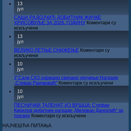
Саопштење
13
поводом
јул
резултата
конкурса
САША РАДОЈЧИЋ ДОБИТНИК ЖИЧКЕ
Министарства
ХРИСОВУЉЕ ЗА 2026. ГОДИНУ
Коментари су
културе
на
искључени
за
САША
13
суфинансирање
РАДОЈЧИЋ
јул
капиталних
ДОБИТНИК
издања
ЖИЧКЕ
ВЕЛИКО ЛЕТЊЕ СНИЖЕЊЕ
Коментари су
на
ХРИСОВУЉЕ
на
искључени
српском
ЗА
ВЕЛИКО
језику
10
2026.
ЛЕТЊЕ
јул
ГОДИНУ
СНИЖЕЊЕ
У Сали СКЗ одржано свечано уручење Награде
на
„Стеван Раичковић”
Коментари су искључени
У
10
Сали
јул
СКЗ
одржан
ПЕСНИЧКИ ТАЛЕНАТ ИЗ ВРШЦА: Стефан
свечано
Кирилов добитник награде „Милован Данојлић“ за
уручењ
на
поезију
Коментари су искључени
Наград
ПЕСНИЧКИ
„Стеван
НАЈЧЕШЋА ПИТАЊА
ТАЛЕНАТ
Раичков