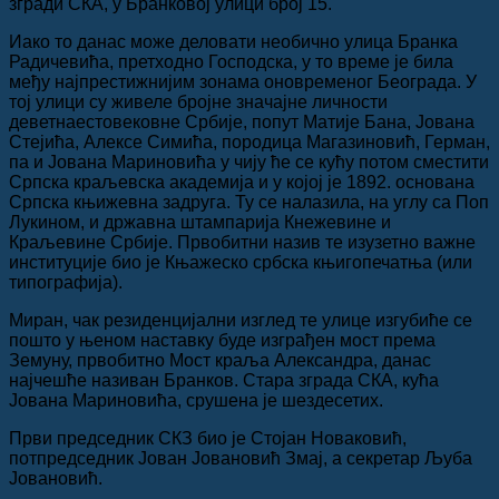
згради СКА, у Бранковој улици број 15.
Иако то данас може деловати необично улица Бранка
Радичевића, претходно Господска, у то време је била
међу најпрестижнијим зонама оновременог Београда. У
тој улици су живеле бројне значајне личности
деветнаестовековне Србије, попут Матије Бана, Јована
Стејића, Алексе Симића, породица Магазиновић, Герман,
па и Јована Мариновића у чију ће се кућу потом сместити
Српска краљевска академија и у којој је 1892. основана
Српска књижевна задруга. Ту се налазила, на углу са Поп
Лукином, и државна штампарија Кнежевине и
Краљевине Србије. Првобитни назив те изузетно важне
институције био је Књажеско србска књигопечатња (или
типографија).
Миран, чак резиденцијални изглед те улице изгубиће се
пошто у њеном наставку буде изграђен мост према
Земуну, првобитно Мост краља Александра, данас
најчешће називан Бранков. Стара зграда СКА, кућа
Јована Мариновића, срушена је шездесетих.
Први председник СКЗ био је Стојан Новаковић,
потпредседник Јован Јовановић Змај, а секретар Љуба
Јовановић.