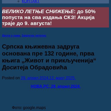
КОНТАКТ
ВЕЛИКО ЛЕТЊЕ СНИЖЕЊЕ
: до 50%
попуста на сва издања СКЗ! Акција
траје до 9. августа!
Други о нама
,
Задругин летопис
Српска књижевна задруга
основана пре 132 године, прва
књига „Живот и прикљученија“
Доситеја Обрадовића
Posted on
29. април 2024.
12. март 2025.
НОВА.РС, 29. април 2024.
Фото: google.maps