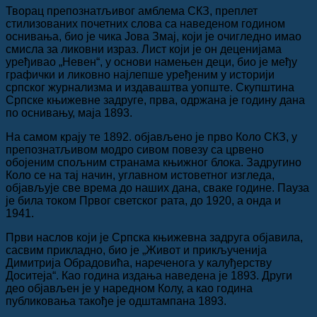
Творац препознатљивог амблема СКЗ, преплет
стилизованих почетних слова са наведеном годином
оснивања, био је чика Јова Змај, који је очигледно имао
смисла за ликовни израз. Лист који је он деценијама
уређивао „Невен“, у основи намењен деци, био је међу
графички и ликовно најлепше уређеним у историји
српског журнализма и издаваштва уопште. Скупштина
Српске књижевне задруге, прва, одржана је годину дана
по оснивању, маја 1893.
На самом крају те 1892. објављено је прво Коло СКЗ, у
препознатљивом модро сивом повезу са црвено
обојеним спољним странама књижног блока. Задругино
Коло се на тај начин, углавном истоветног изгледа,
објављује све врема до наших дана, сваке године. Пауза
је била током Првог светског рата, до 1920, а онда и
1941.
Први наслов који је Српска књижевна задруга објавила,
сасвим прикладно, био је „Живот и прикљученија
Димитрија Обрадовића, нареченога у калуђерству
Доситеја“. Као година издања наведена је 1893. Други
део објављен је у наредном Колу, а као година
публиковања такође је одштампана 1893.