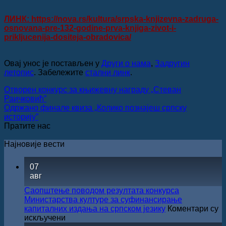
ЛИНК: https://nova.rs/kultura/srpska-knjizevna-zadruga-
osnovana-pre-132-godine-prva-knjiga-zivot-i-
prikljucenija-dositeja-obradovica/
Овај унос је постављен у
Други о нама
,
Задругин
летопис
. Забележите
стални линк
.
Отворен конкурс за књижевну награду „Стеван
Раичковић”
Одржано финале квиза „Колико познајеш српску
историју”
Пратите нас
Најновије вести
07
авг
Саопштење поводом резултата конкурса
Министарства културе за суфинансирање
капиталних издања на српском језику
Коментари су
на
искључени