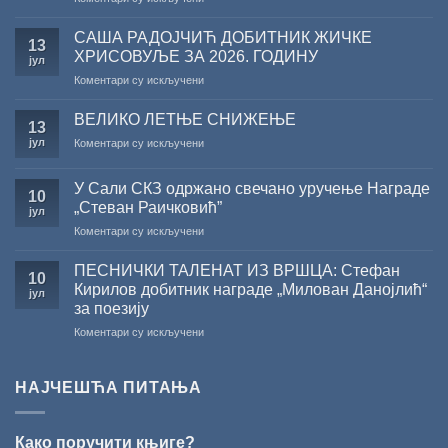
Саопштење
поводом
САША РАДОЈЧИЋ ДОБИТНИК ЖИЧКЕ
13
резултата
ХРИСОВУЉЕ ЗА 2026. ГОДИНУ
јул
конкурса
на
Коментари су искључени
Министарства
САША
културе
РАДОЈЧИЋ
за
ВЕЛИКО ЛЕТЊЕ СНИЖЕЊЕ
13
ДОБИТНИК
суфинансирање
јул
на
Коментари су искључени
ЖИЧКЕ
капиталних
ВЕЛИКО
ХРИСОВУЉЕ
издања
ЛЕТЊЕ
ЗА
на
У Сали СКЗ одржано свечано уручење Награде
СНИЖЕЊЕ
10
2026.
српском
„Стеван Раичковић”
јул
ГОДИНУ
језику
на
Коментари су искључени
У
Сали
ПЕСНИЧКИ ТАЛЕНАТ ИЗ ВРШЦА: Стефан
10
СКЗ
Кирилов добитник награде „Милован Данојлић“
јул
одржано
за поезију
свечано
на
Коментари су искључени
уручење
ПЕСНИЧКИ
Награде
ТАЛЕНАТ
„Стеван
ИЗ
Раичковић”
НАЈЧЕШЋА ПИТАЊА
ВРШЦА:
Стефан
Кирилов
Како поручити књиге?