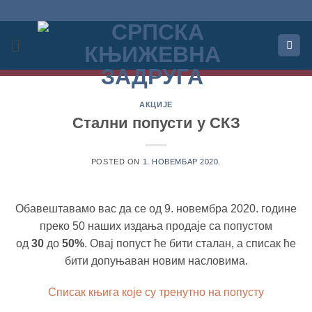
Прескочи
на
садржај
АКЦИЈЕ
Стални попусти у СКЗ
POSTED ON
1. НОВЕМБАР 2020.
Обавештавамо вас да се од 9. новембра 2020. године
преко 50 наших издања продаје са попустом
од
30
до
50%
. Овај попуст ће бити сталан, а списак ће
бити допуњаван новим насловима.
Списак књига које су тренутно на попусту