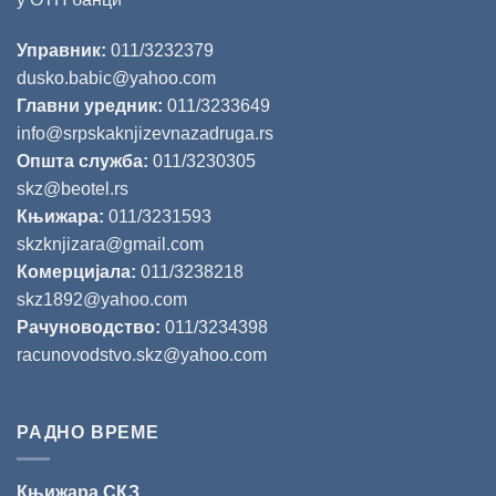
Управник:
011/3232379
dusko.babic@yahoo.com
Главни уредник:
011/3233649
info@srpskaknjizevnazadruga.rs
Општа служба:
011/3230305
skz@beotel.rs
Књижара:
011/3231593
skzknjizara@gmail.com
Комерцијала:
011/3238218
skz1892@yahoo.com
Рачуноводство:
011/3234398
racunovodstvo.skz@yahoo.com
РАДНО ВРЕМЕ
Књижара СКЗ