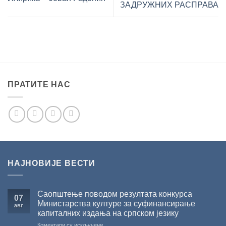
ЗАДРУЖНИХ РАСПРАВА
ПРАТИТЕ НАС
НАЈНОВИЈЕ ВЕСТИ
Саопштење поводом резултата конкурса
07
Министарства културе за суфинансирање
авг
капиталних издања на српском језику
на
Коментари су искључени