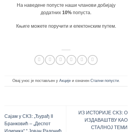
На наведене попусте наши чланови добијају
додатних
10%
попуста.
Књиге можете поручити и електонским путем.
Овај унос је постављен у
Акције
и означен
Стални попусти
.
ИЗ ИСТОРИЈЕ СКЗ: О
Сајам у СКЗ: „Ђурађ II
ИЗДАВАШТВУ КАО
Бранковић – „Деспот
СТАЛНОЈ ТЕМИ
Илирика“ “ Јован Радонић