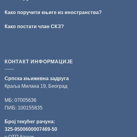
добитник
награде
„Милован
Како поручити књиге из иностранства?
Данојлић“
за
Како постати члан СКЗ?
поезију
КОНТАКТ ИНФОРМАЦИЈЕ
Српска књижевна задруга
Краља Милана 19, Београд
МБ: 07005636
ПИБ: 100155835
Број текућег рачуна:
325-9500600007469-50
у ОТП банци