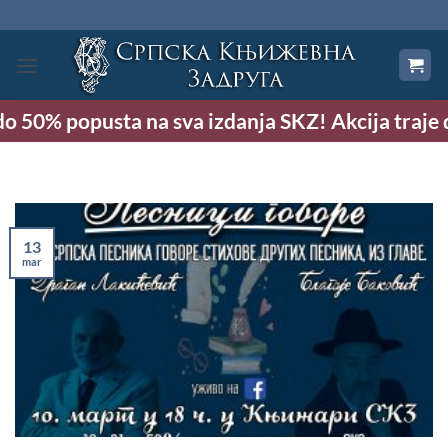
Preskoči
na
sadržaj
 50% popusta na sva izdanja SKZ! Akcija traje do 
13
mar