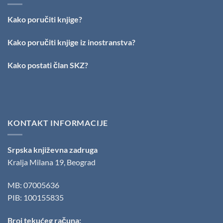
Stefan
Kirilov
Kako poručiti knjige?
dobitnik
nagrade
„Milovan
Kako poručiti knjige iz inostranstva?
Danojlić“
za
Kako postati član SKZ?
poeziju
KONTAKT INFORMACIJE
Srpska književna zadruga
Kralja Milana 19, Beograd
MB: 07005636
PIB: 100155835
Broj tekućeg računa: