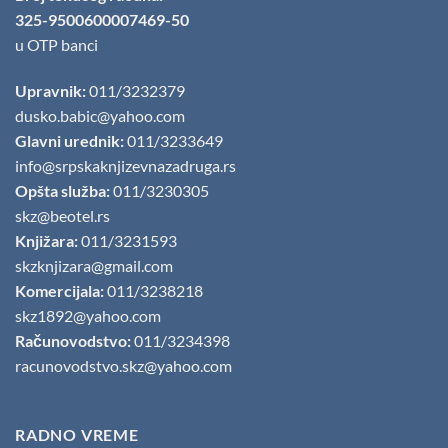
325-9500600007469-50
u OTP banci
Upravnik:
011/3232379
dusko.babic@yahoo.com
Glavni urednik:
011/3233649
info@srpskaknjizevnazadruga.rs
Opšta služba:
011/3230305
skz@beotel.rs
Knjižara:
011/3231593
skzknjizara@gmail.com
Komercijala:
011/3238218
skz1892@yahoo.com
Računovodstvo:
011/3234398
racunovodstvo.skz@yahoo.com
RADNO VREME