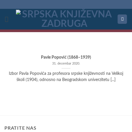
Preskoči
na
sadržaj
Pavle Popović (1868–1939)
31. decembar 2020.
Izbor Pavla Popovića za profesora srpske književnosti na Velikoj
školi (1904), odnosno na Beogradskom univerzitetu [...]
PRATITE NAS