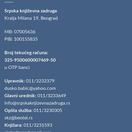
Srpska književna zadruga
Kralja Milana 19, Beograd
MB: 07005636
PIB: 100155835
Broj tekućeg računa:
325-9500600007469-50
u OTP banci
Upravnik:
011/3232379
dusko.babic@yahoo.com
Glavni urednik:
011/3233649
info@srpskaknjizevnazadruga.rs
Opšta služba:
011/3230305
skz@beotel.rs
Knjižara:
011/3231593