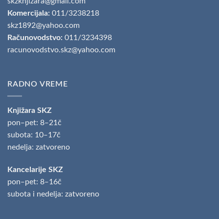
skzknjizara@gmail.com
Komercijala:
011/3238218
skz1892@yahoo.com
Računovodstvo:
011/3234398
racunovodstvo.skz@yahoo.com
RADNO VREME
Knjižara SKZ
pon‒pet: 8‒21č
subota: 10‒17č
nedelja: zatvoreno
Kancelarije SKZ
pon‒pet: 8‒16č
subota i nedelja: zatvoreno