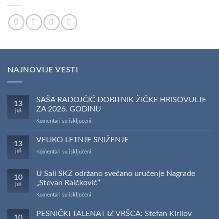
NAJNOVIJE VESTI
SAŠA RADOJČIĆ DOBITNIK ŽIČKE HRISOVULJE
13
ZA 2026. GODINU
jul
na
Komentari su isključeni
SAŠA
RADOJČIĆ
VELIKO LETNJE SNIŽENJE
13
DOBITNIK
jul
na
Komentari su isključeni
ŽIČKE
VELIKO
HRISOVULJE
LETNJE
ZA
U Sali SKZ održano svečano uručenje Nagrade
10
SNIŽENJE
2026.
„Stevan Raičković”
jul
GODINU
na
Komentari su isključeni
U
Sali
PESNIČKI TALENAT IZ VRŠCA: Stefan Kirilov
10