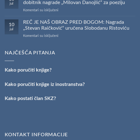
SKZ
dobitnik nagrade „Milovan Danojlić“ za poeziju
jul
održano
na
Komentari su isključeni
svečano
PESNIČKI
uručenje
TALENAT
REČ JE NAŠ OBRAZ PRED BOGOM: Nagrada
Nagrade
10
IZ
„Stevan
„Stevan Raičković“ uručena Slobodanu Ristoviću
jul
VRŠCA:
Raičković”
na
Komentari su isključeni
Stefan
REČ
Kirilov
JE
dobitnik
NAŠ
NAJČEŠĆA PITANJA
nagrade
OBRAZ
„Milovan
PRED
Danojlić“
BOGOM:
za
Kako poručiti knjige?
Nagrada
poeziju
„Stevan
Raičković“
Kako poručiti knjige iz inostranstva?
uručena
Slobodanu
Kako postati član SKZ?
Ristoviću
KONTAKT INFORMACIJE