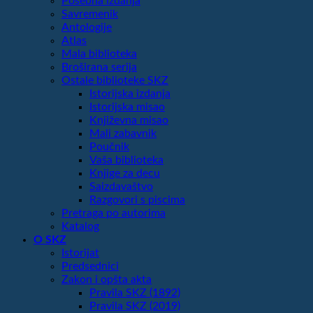
Posebna izdanja
Savremenik
Antologije
Atlas
Mala biblioteka
Broširana serija
Ostale biblioteke SKZ
Istorijska izdanja
Istorijska misao
Književna misao
Mali zabavnik
Poučnik
Vaša biblioteka
Knjige za decu
Saizdavaštvo
Razgovori s piscima
Pretraga po autorima
Katalog
O SKZ
Istorijat
Predsednici
Zakon i opšta akta
Pravila SKZ (1892)
Pravila SKZ (2019)