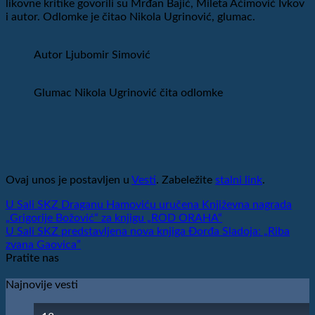
likovne kritike govorili su Mrđan Bajić, Mileta Aćimović Ivkov
i autor. Odlomke je čitao Nikola Ugrinović, glumac.
Autor Ljubomir Simović
Glumac Nikola Ugrinović čita odlomke
Ovaj unos je postavljen u
Vesti
. Zabeležite
stalni link
.
U Sali SKZ Draganu Hamoviću uručena Književna nagrada
„Grigorije Božović“ za knjigu „ROD ORAHA“
U Sali SKZ predstavljena nova knjiga Đorđa Sladoja: „Riba
zvana Gaovica”
Pratite nas
Najnovije vesti