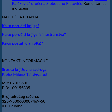
Stefan
Raičković“ uručena Slobodanu Ristoviću
Komentari su
Kirilov
na
isključeni
dobitnik
REČ
nagrade
NAJČEŠĆA PITANJA
JE
„Milovan
NAŠ
Kako poručiti knjige?
Danojlić“
OBRAZ
za
PRED
Kako poručiti knjige iz inostranstva?
poeziju
BOGOM:
Nagrada
Kako postati član SKZ?
„Stevan
Raičković“
uručena
Slobodanu
KONTAKT INFORMACIJE
Ristoviću
Srpska književna zadruga
Kralja Milana 19, Beograd
MB: 07005636
PIB: 100155835
Broj tekućeg računa:
325-9500600007469-50
u OTP banci