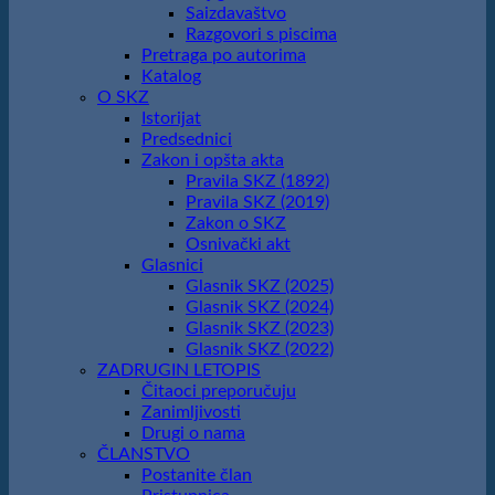
Saizdavaštvo
Razgovori s piscima
Pretraga po autorima
Katalog
O SKZ
Istorijat
Predsednici
Zakon i opšta akta
Pravila SKZ (1892)
Pravila SKZ (2019)
Zakon o SKZ
Osnivački akt
Glasnici
Glasnik SKZ (2025)
Glasnik SKZ (2024)
Glasnik SKZ (2023)
Glasnik SKZ (2022)
ZADRUGIN LETOPIS
Čitaoci preporučuju
Zanimljivosti
Drugi o nama
ČLANSTVO
Postanite član