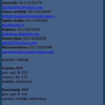
Upravnik:
011/3232379
dusko.babic@yahoo.com
Glavni urednik:
011/3233649
info@srpskaknjizevnazadruga.rs
Opšta služba:
011/3230305
skz@beotel.rs
Knjižara:
011/3231593
skzknjizara@gmail.com
Komercijala:
011/3238218
skz1892@yahoo.com
Računovodstvo:
011/3234398
racunovodstvo.skz@yahoo.com
RADNO VREME
Knjižara SKZ
pon‒pet: 8‒21č
subota: 10‒17č
nedelja: zatvoreno
Kancelarije SKZ
pon‒pet: 8‒16č
subota i nedelja: zatvoreno