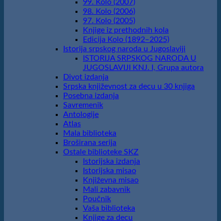
99. Kolo (2007)
98. Kolo (2006)
97. Kolo (2005)
Knjige iz prethodnih kola
Edicija Kolo (1892‒2025)
Istorija srpskog naroda u Jugoslaviji
ISTORIJA SRPSKOG NARODA U
JUGOSLAVIJI KNJ. I, Grupa autora
Divot izdanja
Srpska književnost za decu u 30 knjiga
Posebna izdanja
Savremenik
Antologije
Atlas
Mala biblioteka
Broširana serija
Ostale biblioteke SKZ
Istorijska izdanja
Istorijska misao
Književna misao
Mali zabavnik
Poučnik
Vaša biblioteka
Knjige za decu