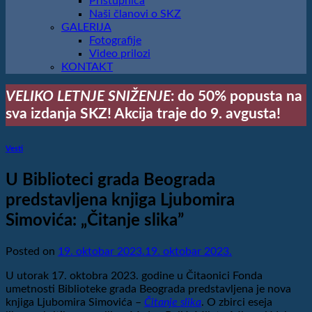
Pristupnica
Naši članovi o SKZ
GALERIJA
Fotografije
Video prilozi
KONTAKT
VELIKO LETNJE SNIŽENJE
: do 50% popusta na
sva izdanja SKZ! Akcija traje do 9. avgusta!
Vesti
U Biblioteci grada Beograda
predstavljena knjiga Ljubomira
Simovića: „Čitanje slika”
Posted on
19. oktobar 2023.
19. oktobar 2023.
U utorak 17. oktobra 2023. godine u Čitaonici Fonda
umetnosti Biblioteke grada Beograda predstavljena je nova
knjiga Ljubomira Simovića –
Čitanje slika
. O zbirci eseja