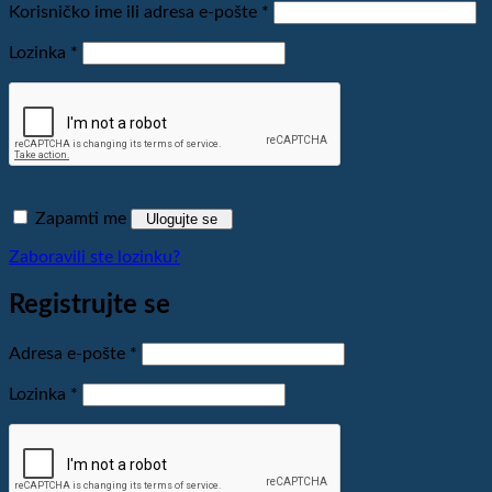
Obavezno
Korisničko ime ili adresa e-pošte
*
Obavezno
Lozinka
*
Zapamti me
Ulogujte se
Zaboravili ste lozinku?
Registrujte se
Obavezno
Adresa e-pošte
*
Obavezno
Lozinka
*