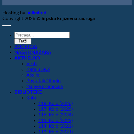
Hosting by
unlimited
Copyright 2026 ©
Srpska književna zadruga
Products
search
Traži
POČETNA
NAŠA KNJIŽARA
AKTUELNO
Vesti
Kafa u SKZ
Akcije
Povratak čitanju
Najave promocija
BIBLIOTEKE
Kolo
118. Kolo (2026)
117. Kolo (2025)
116. Kolo (2024)
115. Kolo (2023)
114. Kolo (2022)
113. Kolo (2021)