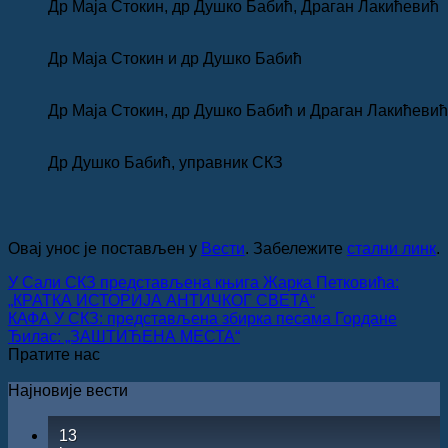
Др Маја Стокин, др Душко Бабић, Драган Лакићевић
Др Маја Стокин и др Душко Бабић
Др Маја Стокин, др Душко Бабић и Драган Лакићевић
Др Душко Бабић, управник СКЗ
Овај унос је постављен у
Вести
. Забележите
стални линк
.
У Сали СКЗ представљена књига Жарка Петковића:
„КРАТКА ИСТОРИЈА АНТИЧКОГ СВЕТА“
КАФА У СКЗ: представљена збирка песама Гордане
Ђилас: „ЗАШТИЋЕНА МЕСТА“
Пратите нас
Најновије вести
13