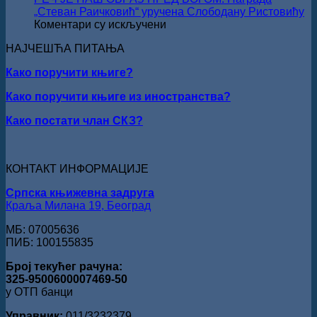
Стефан
„Стеван Раичковић“ уручена Слободану Ристовићу
Кирилов
на
Коментари су искључени
добитник
РЕЧ
награде
НАЈЧЕШЋА ПИТАЊА
ЈЕ
„Милован
НАШ
Данојлић“
Како поручити књиге?
ОБРАЗ
за
ПРЕД
Како поручити књиге из иностранства?
поезију
БОГОМ:
Награда
Како постати члан СКЗ?
„Стеван
Раичковић“
уручена
Слободану
КОНТАКТ ИНФОРМАЦИЈЕ
Ристовићу
Српска књижевна задруга
Краља Милана 19, Београд
МБ: 07005636
ПИБ: 100155835
Број текућег рачуна:
325-9500600007469-50
у ОТП банци
Управник:
011/3232379