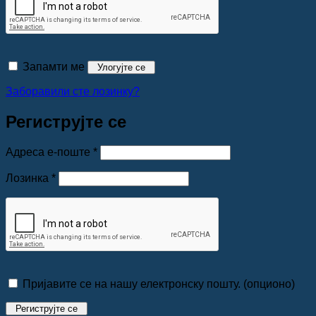
Запамти ме
Улогујте се
Заборавили сте лозинку?
Региструјте се
Обавезно
Адреса е-поште
*
Обавезно
Лозинка
*
Пријавите се на нашу електронску пошту.
(опционо)
Региструјте се