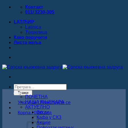
Прескочи
Контакт
на
011/ 3230-305
садржај
LAT/ЋИР
Latinica
Ћирилица
Како поручити
Листa жеља
Products
search
Тражи
ПОЧЕТНА
НАША КЊИЖАРА
Улогуј се / Региструјте се
АКТУЕЛНО
Вести
Корпа /
0.00
рсд
Кафа у СКЗ
Акције
Повратак читању