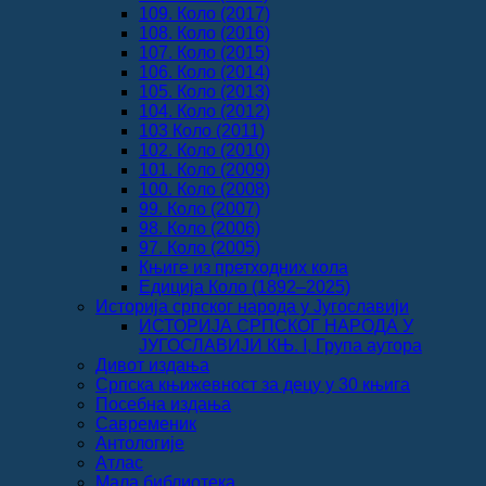
109. Коло (2017)
108. Коло (2016)
107. Коло (2015)
106. Коло (2014)
105. Коло (2013)
104. Коло (2012)
103 Коло (2011)
102. Коло (2010)
101. Коло (2009)
100. Коло (2008)
99. Коло (2007)
98. Коло (2006)
97. Коло (2005)
Књиге из претходних кола
Едиција Коло (1892‒2025)
Историја српског народа у Југославији
ИСТОРИЈА СРПСКОГ НАРОДА У
ЈУГОСЛАВИЈИ КЊ. I, Група аутора
Дивот издања
Српска књижевност за децу у 30 књига
Посебна издања
Савременик
Антологије
Атлас
Мала библиотека