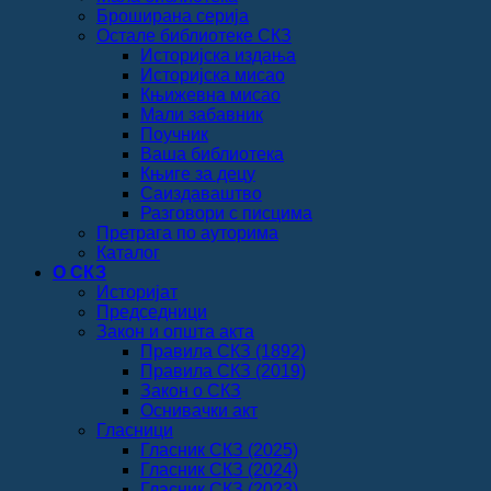
Броширана серија
Остале библиотеке СКЗ
Историјска издања
Историјска мисао
Књижевна мисао
Мали забавник
Поучник
Ваша библиотека
Књиге за децу
Саиздаваштво
Разговори с писцима
Претрага по ауторима
Каталог
О СКЗ
Историјат
Председници
Закон и општа акта
Правила СКЗ (1892)
Правила СКЗ (2019)
Закон о СКЗ
Оснивачки акт
Гласници
Гласник СКЗ (2025)
Гласник СКЗ (2024)
Гласник СКЗ (2023)