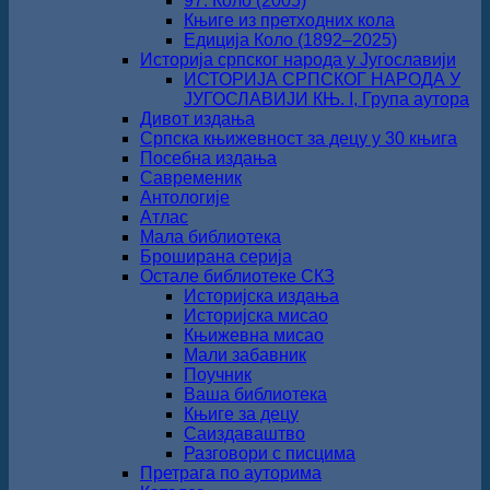
97. Коло (2005)
Књиге из претходних кола
Едиција Коло (1892‒2025)
Историја српског народа у Југославији
ИСТОРИЈА СРПСКОГ НАРОДА У
ЈУГОСЛАВИЈИ КЊ. I, Група аутора
Дивот издања
Српска књижевност за децу у 30 књига
Посебна издања
Савременик
Антологије
Атлас
Мала библиотека
Броширана серија
Остале библиотеке СКЗ
Историјска издања
Историјска мисао
Књижевна мисао
Мали забавник
Поучник
Ваша библиотека
Књиге за децу
Саиздаваштво
Разговори с писцима
Претрага по ауторима