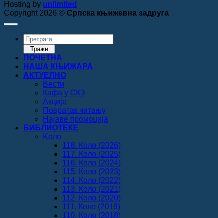
Hosting by
unlimited
Copyright 2026 ©
Српска књижевна задруга
Products
search
Тражи
ПОЧЕТНА
НАША КЊИЖАРА
АКТУЕЛНО
Вести
Кафа у СКЗ
Акције
Повратак читању
Најаве промоција
БИБЛИОТЕКЕ
Koло
118. Коло (2026)
117. Коло (2025)
116. Коло (2024)
115. Коло (2023)
114. Коло (2022)
113. Коло (2021)
112. Коло (2020)
111. Коло (2019)
110. Коло (2018)