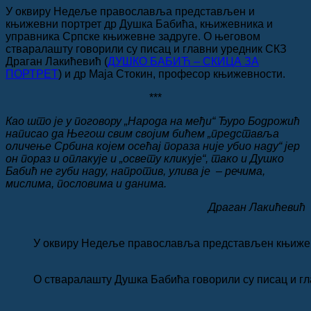
У оквиру Недеље православља представљен и
књижевни портрет др Душка Бабића, књижевника и
управника Српске књижевне задруге. О његовом
стваралашту говорили су писац и главни уредник СКЗ
Драган Лакићевић (
ДУШКО БАБИЋ – СКИЦА ЗА
ПОРТРЕТ
) и др Маја Стокин, професор књижевности.
***
Као што је у поговору „Народа на међи“ Ђуро Бодрожић
написао да Његош свим својим бићем „представља
оличење Србина којем осећај пораза није убио наду“ јер
он пораз и оплакује и „освету кликује“, тако и Душко
Бабић не губи наду, напротив, улива је – речима,
мислима, пословима и данима.
Драган Лакићевић
У оквиру Недеље православља представљен књижевн
О стваралашту Душка Бабића говорили су писац и г