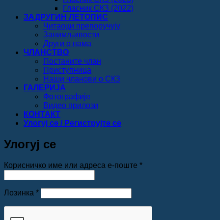
Гласник СКЗ (2022)
ЗАДРУГИН ЛЕТОПИС
Читаоци препоручују
Занимљивости
Други о нама
ЧЛАНСТВО
Постаните члан
Приступница
Наши чланови о СКЗ
ГАЛЕРИЈА
Фотографије
Видео прилози
КОНТАКТ
Улогуј се / Региструјте се
Улогуј се
Обавезно
Корисничко име или адреса е-поште
*
Обавезно
Лозинка
*