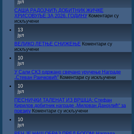
јул
САША РАДОЈЧИЋ ДОБИТНИК ЖИЧКЕ
ХРИСОВУЉЕ ЗА 2026. ГОДИНУ
Коментари су
на
искључени
САША
13
РАДОЈЧИЋ
јул
ДОБИТНИК
ЖИЧКЕ
ВЕЛИКО ЛЕТЊЕ СНИЖЕЊЕ
Коментари су
ХРИСОВУЉЕ
на
искључени
ЗА
ВЕЛИКО
10
2026.
ЛЕТЊЕ
јул
ГОДИНУ
СНИЖЕЊЕ
У Сали СКЗ одржано свечано уручење Награде
на
„Стеван Раичковић”
Коментари су искључени
У
10
Сали
јул
СКЗ
одржан
ПЕСНИЧКИ ТАЛЕНАТ ИЗ ВРШЦА: Стефан
свечано
Кирилов добитник награде „Милован Данојлић“ за
уручењ
на
поезију
Коментари су искључени
Наград
ПЕСНИЧКИ
10
„Стеван
ТАЛЕНАТ
јул
Раичков
ИЗ
ВРШЦА:
РЕЧ ЈЕ НАШ ОБРАЗ ПРЕД БОГОМ: Награда