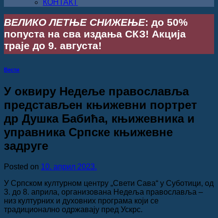
КОНТАКТ
ВЕЛИКО ЛЕТЊЕ СНИЖЕЊЕ
: до 50%
попуста на сва издања СКЗ! Акција
траје до 9. августа!
Вести
У оквиру Недеље православља
представљен књижевни портрет
др Душка Бабића, књижевника и
управника Српске књижевне
задруге
Posted on
10. април 2023.
У Српском културном центру „Свети Сава“ у Суботици, од
3. до 8. априла, организована Недеља православља ‒
низ културних и духовних програма који се
традиционално одржавају пред Ускрс.