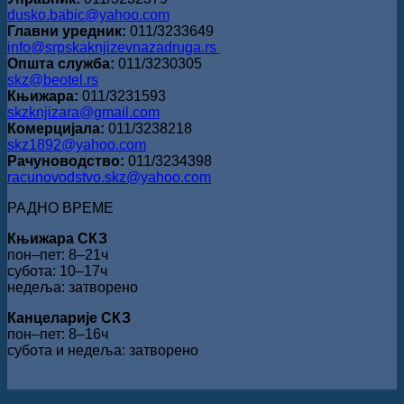
dusko.babic@yahoo.com
Главни уредник:
011/3233649
info@srpskaknjizevnazadruga.rs
Општа служба:
011/3230305
skz@beotel.rs
Књижара:
011/3231593
skzknjizara@gmail.com
Комерцијала:
011/3238218
skz1892@yahoo.com
Рачуноводство:
011/3234398
racunovodstvo.skz@yahoo.com
РАДНО ВРЕМЕ
Књижара СКЗ
пон‒пет: 8‒21ч
субота: 10‒17ч
недеља: затворено
Канцеларије СКЗ
пон‒пет: 8‒16ч
субота и недеља: затворено