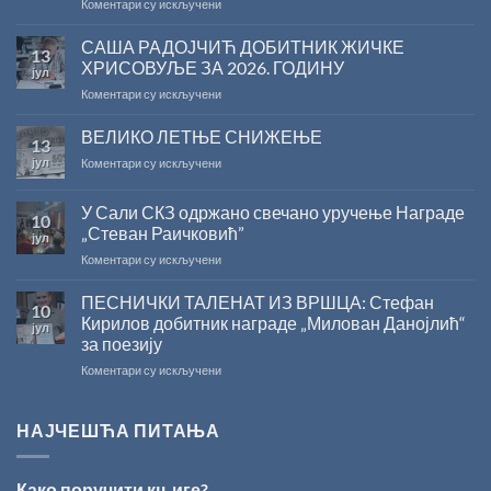
на
Коментари су искључени
Саопштење
поводом
САША РАДОЈЧИЋ ДОБИТНИК ЖИЧКЕ
13
резултата
ХРИСОВУЉЕ ЗА 2026. ГОДИНУ
јул
конкурса
на
Коментари су искључени
Министарства
САША
културе
РАДОЈЧИЋ
ВЕЛИКО ЛЕТЊЕ СНИЖЕЊЕ
за
13
ДОБИТНИК
суфинансирање
јул
на
Коментари су искључени
ЖИЧКЕ
капиталних
ВЕЛИКО
ХРИСОВУЉЕ
издања
ЛЕТЊЕ
ЗА
на
У Сали СКЗ одржано свечано уручење Награде
10
СНИЖЕЊЕ
2026.
српском
„Стеван Раичковић”
јул
ГОДИНУ
језику
на
Коментари су искључени
У
Сали
ПЕСНИЧКИ ТАЛЕНАТ ИЗ ВРШЦА: Стефан
10
СКЗ
Кирилов добитник награде „Милован Данојлић“
јул
одржано
за поезију
свечано
на
Коментари су искључени
уручење
ПЕСНИЧКИ
Награде
ТАЛЕНАТ
„Стеван
ИЗ
Раичковић”
НАЈЧЕШЋА ПИТАЊА
ВРШЦА:
Стефан
Кирилов
Како поручити књиге?