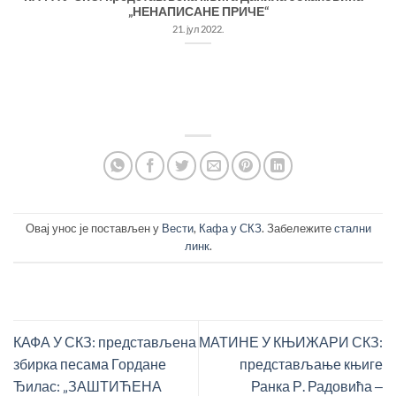
„НЕНАПИСАНЕ ПРИЧЕ“
21. јул 2022.
Овај унос је постављен у
Вести
,
Кафа у СКЗ
. Забележите
стални
линк
.
КАФА У СКЗ: представљена
МАТИНЕ У КЊИЖАРИ СКЗ:
збирка песама Гордане
представљање књиге
Ђилас: „ЗАШТИЋЕНА
Ранка Р. Радовића ‒