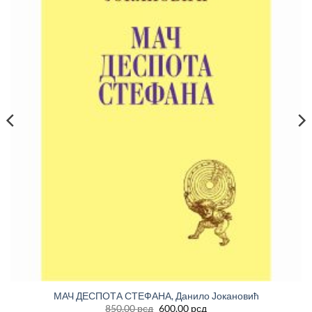
МАЧ ДЕСПОТА СТЕФАНА, Данило Јокановић
Оригинална
Тренутна
850.00
рсд
600.00
рсд