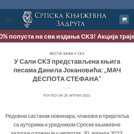
Прескочи
на
садржај
та на сва издања СКЗ! Акција траје до 9. ав
ВЕСТИ
,
КАФА У СКЗ
У Сали СКЗ представљена књига
песама Данила Јокановића: „МАЧ
ДЕСПОТА СТЕФАНА“
POSTED ON
20. АПРИЛ 2023.
Редовни састанак новинара, чланова и пријатеља
са ауторима и уредником Српске књижевне
задруге одржан је у четвртак, 20. априла 2023.