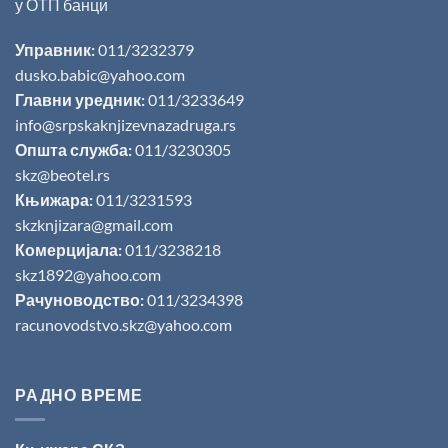
у ОТП банци
Управник:
011/3232379
dusko.babic@yahoo.com
Главни уредник:
011/3233649
info@srpskaknjizevnazadruga.rs
Општа служба:
011/3230305
skz@beotel.rs
Књижара:
011/3231593
skzknjizara@gmail.com
Комерцијала:
011/3238218
skz1892@yahoo.com
Рачуноводство:
011/3234398
racunovodstvo.skz@yahoo.com
РАДНО ВРЕМЕ