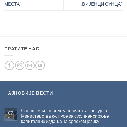
МЕСТА“
„ВИЈЕНЦИ СУНЦА“
ПРАТИТЕ НАС
НАЈНОВИЈЕ ВЕСТИ
Саопштење поводом резултата конкурса
07
Министарства културе за суфинансирање
авг
капиталних издања на српском језику