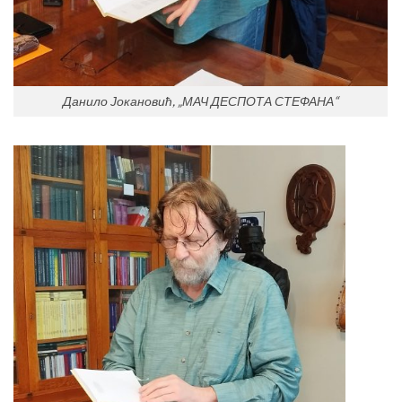
Данило Јокановић, „МАЧ ДЕСПОТА СТЕФАНА“