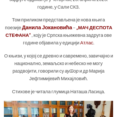
године, у Сали СКЗ.
Том приликом представљена је нова књига
Данила Јокановића
поезије
–
„МАЧ ДЕСПОТА
СТЕФАНА“
, коју је Српска књижевна задруга ове
године објавила у едицији
Атлас
.
О књизи, у којој се древно и савремено, завичајно и
национално, земаљско и небеско не могу
раздвојити, говорили су
аутор
и др Марија
Јефтимијевић Михајловић.
Стихове је читала глумица Наташа Ласица.