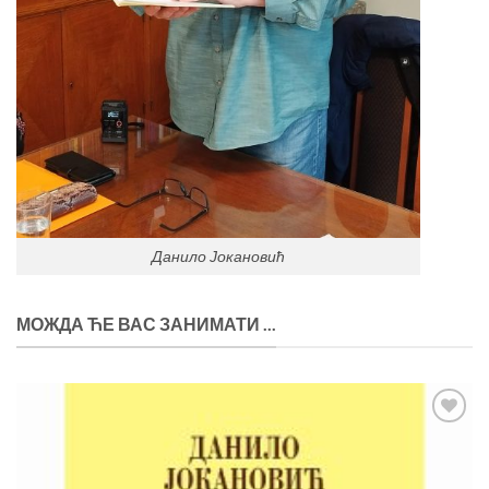
Данило Јокановић
МОЖДА ЋЕ ВАС ЗАНИМАТИ ...
Додај
у
Листу
жеља