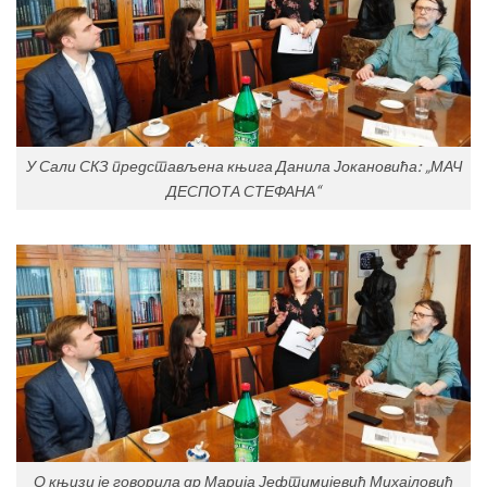
У Сали СКЗ представљена књига Данила Јокановића: „МАЧ
ДЕСПОТА СТЕФАНА“
О књизи је говорила др Марија Јефтимијевић Михајловић