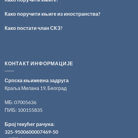
добитник
награде
„Милован
Како поручити књиге из иностранства?
Данојлић“
за
Како постати члан СКЗ?
поезију
КОНТАКТ ИНФОРМАЦИЈЕ
Српска књижевна задруга
Краља Милана 19, Београд
МБ: 07005636
ПИБ: 100155835
Број текућег рачуна:
325-9500600007469-50