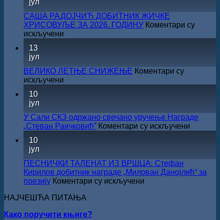
јул
резултата
конкурса
САША РАДОЈЧИЋ ДОБИТНИК ЖИЧКЕ
Министарства
ХРИСОВУЉЕ ЗА 2026. ГОДИНУ
Коментари су
културе
на
искључени
за
САША
13
суфинансирање
РАДОЈЧИЋ
јул
капиталних
ДОБИТНИК
издања
ЖИЧКЕ
ВЕЛИКО ЛЕТЊЕ СНИЖЕЊЕ
Коментари су
на
ХРИСОВУЉЕ
на
искључени
српском
ЗА
ВЕЛИКО
језику
10
2026.
ЛЕТЊЕ
јул
ГОДИНУ
СНИЖЕЊЕ
У Сали СКЗ одржано свечано уручење Награде
на
„Стеван Раичковић”
Коментари су искључени
У
10
Сали
јул
СКЗ
одржан
ПЕСНИЧКИ ТАЛЕНАТ ИЗ ВРШЦА: Стефан
свечано
Кирилов добитник награде „Милован Данојлић“ за
уручењ
на
поезију
Коментари су искључени
Наград
ПЕСНИЧКИ
„Стеван
НАЈЧЕШЋА ПИТАЊА
ТАЛЕНАТ
Раичков
ИЗ
Како поручити књиге?
ВРШЦА: