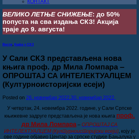
КОНТАКТ
ВЕЛИКО ЛЕТЊЕ СНИЖЕЊЕ
: до 50%
попуста на сва издања СКЗ! Акција
траје до 9. августа!
Вести
,
Кафа у СКЗ
У Сали СКЗ представљена нова
књига проф. др Мила Ломпара ‒
ОПРОШТАЈ СА ИНТЕЛЕКТУАЛЦЕМ
(Културноисторијски есеји)
Posted on
26. новембар 2022.
30. новембар 2022.
У четвртак, 24. новембра 2022. године, у Сали Српске
проф.
књижевне задруге представљена је нова књига
др Мила Ломпара
‒
ОПРОШТАЈ СА
ИНТЕЛЕКТУАЛЦЕМ
(Културноисторијски есеји
)
, коју је
ове године објавио Центар за српске студије Бањалука у