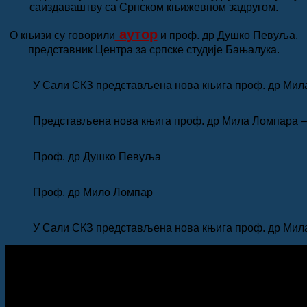
саиздаваштву са Српском књижевном задругом.
аутор
О књизи су говорили
и проф. др Душко Певуља,
представник Центра за српске студије Бањалука.
У Сали СКЗ представљена нова књига проф. др Мил
Представљена нова књига проф. др Мила Ломпара
Проф. др Душко Певуља
Проф. др Мило Ломпар
У Сали СКЗ представљена нова књига проф. др Ми