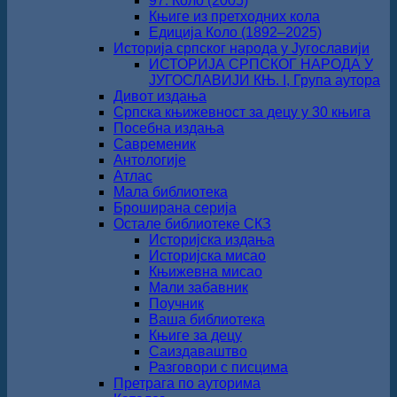
97. Коло (2005)
Књиге из претходних кола
Едиција Коло (1892‒2025)
Историја српског народа у Југославији
ИСТОРИЈА СРПСКОГ НАРОДА У
ЈУГОСЛАВИЈИ КЊ. I, Група аутора
Дивот издања
Српска књижевност за децу у 30 књига
Посебна издања
Савременик
Антологије
Атлас
Мала библиотека
Броширана серија
Остале библиотеке СКЗ
Историјска издања
Историјска мисао
Књижевна мисао
Мали забавник
Поучник
Ваша библиотека
Књиге за децу
Саиздаваштво
Разговори с писцима
Претрага по ауторима