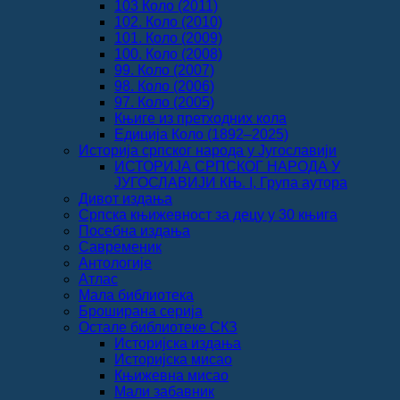
103 Коло (2011)
102. Коло (2010)
101. Коло (2009)
100. Коло (2008)
99. Коло (2007)
98. Коло (2006)
97. Коло (2005)
Књиге из претходних кола
Едиција Коло (1892‒2025)
Историја српског народа у Југославији
ИСТОРИЈА СРПСКОГ НАРОДА У
ЈУГОСЛАВИЈИ КЊ. I, Група аутора
Дивот издања
Српска књижевност за децу у 30 књига
Посебна издања
Савременик
Антологије
Атлас
Мала библиотека
Броширана серија
Остале библиотеке СКЗ
Историјска издања
Историјска мисао
Књижевна мисао
Мали забавник