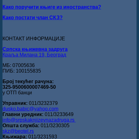
Стефан
Како поручити књиге из иностранства?
Кирилов
добитник
Како постати члан СКЗ?
награде
„Милован
Данојлић“
за
КОНТАКТ ИНФОРМАЦИЈЕ
поезију
Српска књижевна задруга
Краља Милана 19, Београд
МБ: 07005636
ПИБ: 100155835
Број текућег рачуна:
325-9500600007469-50
у ОТП банци
Управник:
011/3232379
dusko.babic@yahoo.com
Главни уредник:
011/3233649
info@srpskaknjizevnazadruga.rs
Општа служба:
011/3230305
skz@beotel.rs
Књижара:
011/3231593