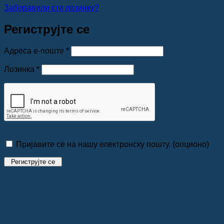
Заборавили сте лозинку?
Региструјте се
Обавезно
Адреса е-поште
*
Обавезно
Лозинка
*
Пријавите се на нашу електронску пошту.
(опционо)
Региструјте се