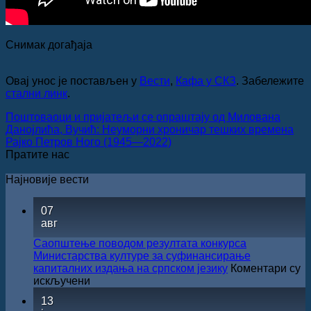
Снимак догађаја
Овај унос је постављен у
Вести
,
Кафа у СКЗ
. Забележите
стални линк
.
Поштоваоци и пријатељи се опраштају од Милована
Данојлића, Вучић: Неуморни хроничар тешких времена
Рајко Петров Ного (1945—2022)
Пратите нас
Најновије вести
07
авг
Саопштење поводом резултата конкурса
Министарства културе за суфинансирање
капиталних издања на српском језику
Коментари су
на
искључени
Саопштење
13
поводом