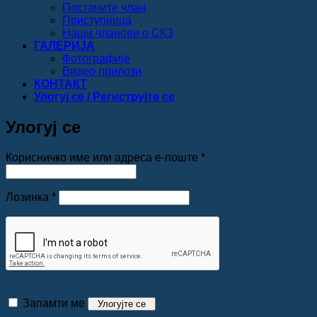
Постаните члан
Приступница
Наши чланови о СКЗ
ГАЛЕРИЈА
Фотографије
Видео прилози
КОНТАКТ
Улогуј се / Региструјте се
Улогуј се
Обавезно
Корисничко име или адреса е-поште
*
Обавезно
Лозинка
*
Запамти ме
Улогујте се