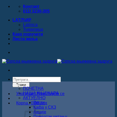
Прескочи
Контакт
на
011/ 3230-305
садржај
LAT/ЋИР
Latinica
Ћирилица
Како поручити
Листa жеља
Products
search
Тражи
ПОЧЕТНА
НАША КЊИЖАРА
Улогуј се / Региструјте се
АКТУЕЛНО
Вести
Корпа /
0.00
рсд
Кафа у СКЗ
Акције
Повратак читању