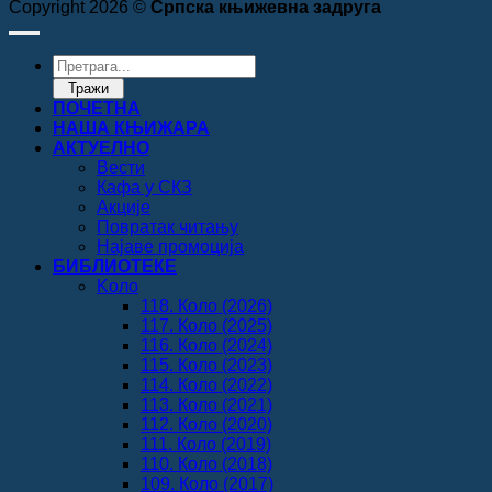
Copyright 2026 ©
Српска књижевна задруга
Products
search
Тражи
ПОЧЕТНА
НАША КЊИЖАРА
АКТУЕЛНО
Вести
Кафа у СКЗ
Акције
Повратак читању
Најаве промоција
БИБЛИОТЕКЕ
Koло
118. Коло (2026)
117. Коло (2025)
116. Коло (2024)
115. Коло (2023)
114. Коло (2022)
113. Коло (2021)
112. Коло (2020)
111. Коло (2019)
110. Коло (2018)
109. Коло (2017)