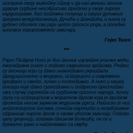
искорача своју животну стазу и да као велики песник
ударце судбине неизбрисиво преточи у своје лирске
кардиограме. Као потомка солунца и својих духовних
предака младобосанаца, Дучића и Шантића, и њега су
дубоко оболели сви јади целог српског рода, а посебно
његовог херцеговачког завичаја.
Гојко Ђого
***
Рајко Петров Ного је био песник изузетне језичке моћи,
евокативне снаге и готово савршеног артизма. Ретки
су песници који су тако инвентивно укрштали
традиционално и модерно, историјско и савремено,
профано и свето, лично и колективно. А нико у нашој
поезији није тако сугестивно и потресно преплитао
свој случај сирочета са судбином српског народа, личну
тугу са историјском и моралном тугом која је притом
прожета неком заумном ведрином удеса. Написао је низ
антологијских песама, сонета нарочито и незаборавне
странице лирске прозе о своме убогом завичају. Готово
целу деценију, опхрван тешком болешћу, он се и
буквално рвао и натпевавао са смрћу.