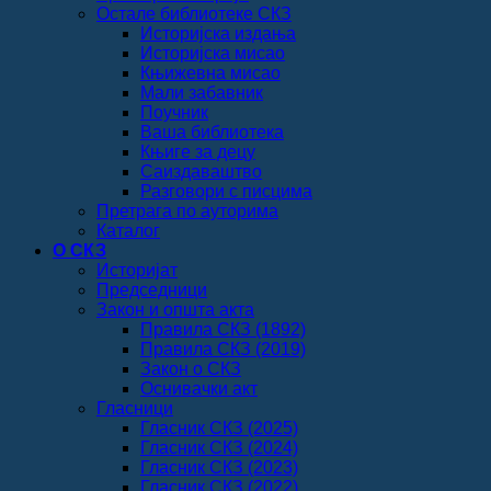
Остале библиотеке СКЗ
Историјска издања
Историјска мисао
Књижевна мисао
Мали забавник
Поучник
Ваша библиотека
Књиге за децу
Саиздаваштво
Разговори с писцима
Претрага по ауторима
Каталог
О СКЗ
Историјат
Председници
Закон и општа акта
Правила СКЗ (1892)
Правила СКЗ (2019)
Закон о СКЗ
Оснивачки акт
Гласници
Гласник СКЗ (2025)
Гласник СКЗ (2024)
Гласник СКЗ (2023)
Гласник СКЗ (2022)