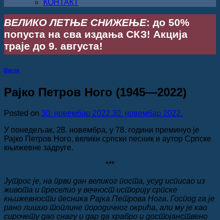
КОНТАКТ
ВЕЛИКО ЛЕТЊЕ СНИЖЕЊЕ
: до 50%
попуста на сва издања СКЗ! Акција
траје до 9. августа!
Вести
Рајко Петров Ного (1945—2022)
Posted on
30. новембар 2022.
30. новембар 2022.
У понедељак, 28. новембра, у 78. години преминуо је
Рајко Петров Ного, велики српски песник и аутор Српске
књижевне задруге.
***
Јутрос је, на први дан великог поста, усуд исписао из
живота и преселио у вечност историју српске
књижевности песника Рајка Петрова Нога. Господ га је
рано лишио топлине породичног окрића, али му је као
сирочету дао снагу и дар да храбро и достојанствено