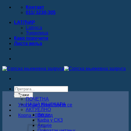
Прескочи
Контакт
на
011/ 3230-305
садржај
LAT/ЋИР
Latinica
Ћирилица
Како поручити
Листa жеља
Products
search
Тражи
ПОЧЕТНА
НАША КЊИЖАРА
Улогуј се / Региструјте се
АКТУЕЛНО
Вести
Корпа /
0.00
рсд
Кафа у СКЗ
Акције
Повратак читању