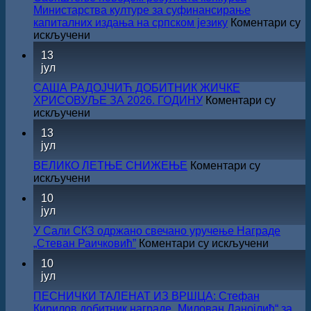
Министарства културе за суфинансирање
капиталних издања на српском језику
Коментари су
на
искључени
Саопштење
13
поводом
јул
резултата
конкурса
САША РАДОЈЧИЋ ДОБИТНИК ЖИЧКЕ
Министарства
ХРИСОВУЉЕ ЗА 2026. ГОДИНУ
Коментари су
културе
на
искључени
за
САША
13
суфинансирање
РАДОЈЧИЋ
јул
капиталних
ДОБИТНИК
издања
ЖИЧКЕ
ВЕЛИКО ЛЕТЊЕ СНИЖЕЊЕ
Коментари су
на
ХРИСОВУЉЕ
на
искључени
српском
ЗА
ВЕЛИКО
језику
10
2026.
ЛЕТЊЕ
јул
ГОДИНУ
СНИЖЕЊЕ
У Сали СКЗ одржано свечано уручење Награде
на
„Стеван Раичковић”
Коментари су искључени
У
10
Сали
јул
СКЗ
одржан
ПЕСНИЧКИ ТАЛЕНАТ ИЗ ВРШЦА: Стефан
свечано
Кирилов добитник награде „Милован Данојлић“ за