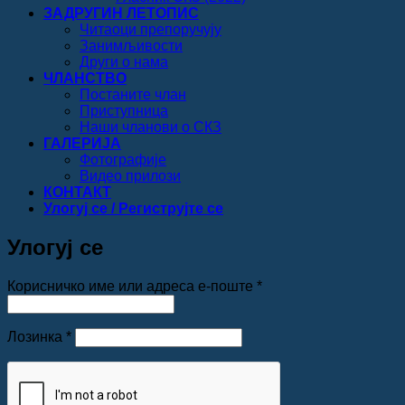
ЗАДРУГИН ЛЕТОПИС
Читаоци препоручују
Занимљивости
Други о нама
ЧЛАНСТВО
Постаните члан
Приступница
Наши чланови о СКЗ
ГАЛЕРИЈА
Фотографије
Видео прилози
КОНТАКТ
Улогуј се / Региструјте се
Улогуј се
Обавезно
Корисничко име или адреса е-поште
*
Обавезно
Лозинка
*