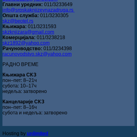
Главни уредник:
011/3233649
info@srpskaknjizevnazadruga.rs
Општа служба:
011/3230305
skz@beotel.rs
Књижара:
011/3231593
skzknjizara@gmail.com
Комерцијала:
011/3238218
skz1892@yahoo.com
Рачуноводство:
011/3234398
racunovodstvo.skz@yahoo.com
РАДНО ВРЕМЕ
Књижара СКЗ
пон‒пет: 8‒21ч
субота: 10‒17ч
недеља: затворено
Канцеларије СКЗ
пон‒пет: 8‒16ч
субота и недеља: затворено
Hosting by
unlimited