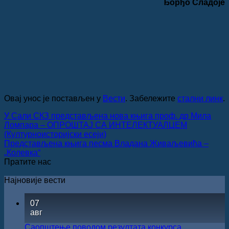
Ђорђо Сладоје
Овај унос је постављен у
Вести
. Забележите
стални линк
.
У Сали СКЗ представљена нова књига проф. др Мила
Ломпара ‒ ОПРОШТАЈ СА ИНТЕЛЕКТУАЛЦЕМ
(Културноисторијски есеји)
Представљена књига песма Владана Живаљевића ‒
„Колевка“
Пратите нас
Најновије вести
07
авг
Саопштење поводом резултата конкурса