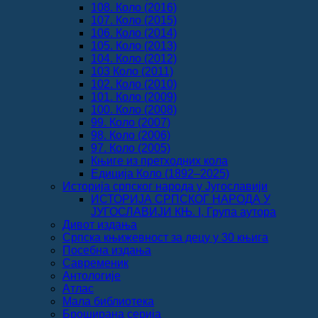
108. Коло (2016)
107. Коло (2015)
106. Коло (2014)
105. Коло (2013)
104. Коло (2012)
103 Коло (2011)
102. Коло (2010)
101. Коло (2009)
100. Коло (2008)
99. Коло (2007)
98. Коло (2006)
97. Коло (2005)
Књиге из претходних кола
Едиција Коло (1892‒2025)
Историја српског народа у Југославији
ИСТОРИЈА СРПСКОГ НАРОДА У
ЈУГОСЛАВИЈИ КЊ. I, Група аутора
Дивот издања
Српска књижевност за децу у 30 књига
Посебна издања
Савременик
Антологије
Атлас
Мала библиотека
Броширана серија