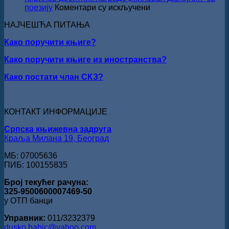
уручењ
на
поезију
Коментари су искључени
Наград
ПЕСНИЧКИ
„Стеван
НАЈЧЕШЋА ПИТАЊА
ТАЛЕНАТ
Раичков
ИЗ
Како поручити књиге?
ВРШЦА:
Стефан
Како поручити књиге из иностранства?
Кирилов
добитник
Како постати члан СКЗ?
награде
„Милован
Данојлић“
за
КОНТАКТ ИНФОРМАЦИЈЕ
поезију
Српска књижевна задруга
Краља Милана 19, Београд
МБ: 07005636
ПИБ: 100155835
Број текућег рачуна:
325-9500600007469-50
у ОТП банци
Управник:
011/3232379
dusko.babic@yahoo.com