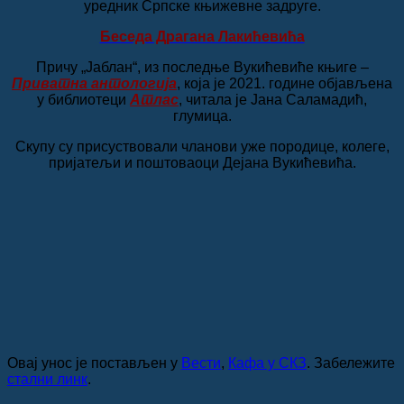
уредник Српске књижевне задруге.
Беседа Драгана Лакићевића
Причу „Јаблан“, из последње Вукићевиће књиге ‒
Приватна антологија
, која је 2021. године објављена
у библиотеци
Атлас
, читала је Јана Саламадић,
глумица.
Скупу су присуствовали чланови уже породице, колеге,
пријатељи и поштоваоци Дејана Вукићевића.
Овај унос је постављен у
Вести
,
Кафа у СКЗ
. Забележите
стални линк
.