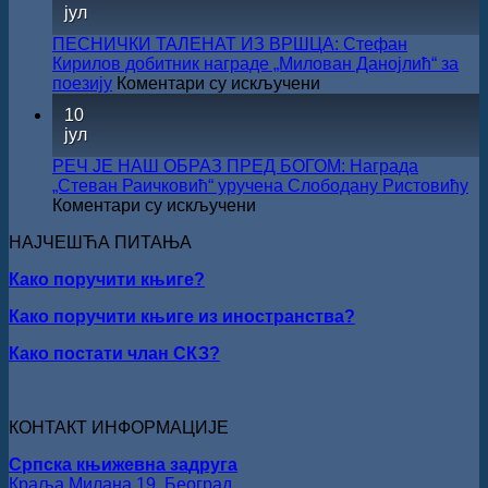
јул
СКЗ
одржан
ПЕСНИЧКИ ТАЛЕНАТ ИЗ ВРШЦА: Стефан
свечано
Кирилов добитник награде „Милован Данојлић“ за
уручењ
на
поезију
Коментари су искључени
Наград
ПЕСНИЧКИ
10
„Стеван
ТАЛЕНАТ
јул
Раичков
ИЗ
ВРШЦА:
РЕЧ ЈЕ НАШ ОБРАЗ ПРЕД БОГОМ: Награда
Стефан
„Стеван Раичковић“ уручена Слободану Ристовићу
Кирилов
на
Коментари су искључени
добитник
РЕЧ
награде
НАЈЧЕШЋА ПИТАЊА
ЈЕ
„Милован
НАШ
Данојлић“
Како поручити књиге?
ОБРАЗ
за
ПРЕД
Како поручити књиге из иностранства?
поезију
БОГОМ:
Награда
Како постати члан СКЗ?
„Стеван
Раичковић“
уручена
Слободану
КОНТАКТ ИНФОРМАЦИЈЕ
Ристовићу
Српска књижевна задруга
Краља Милана 19, Београд