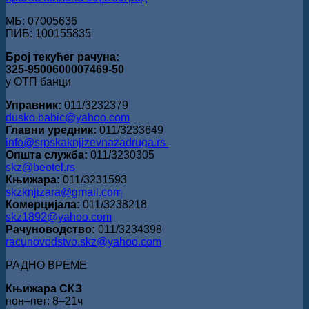
МБ: 07005636
ПИБ: 100155835
Број текућег рачуна:
325-9500600007469-50
у ОТП банци
Управник:
011/3232379
dusko.babic@yahoo.com
Главни уредник:
011/3233649
info@srpskaknjizevnazadruga.rs
Општа служба:
011/3230305
skz@beotel.rs
Књижара:
011/3231593
skzknjizara@gmail.com
Комерцијала:
011/3238218
skz1892@yahoo.com
Рачуноводство:
011/3234398
racunovodstvo.skz@yahoo.com
РАДНО ВРЕМЕ
Књижара СКЗ
пон‒пет: 8‒21ч