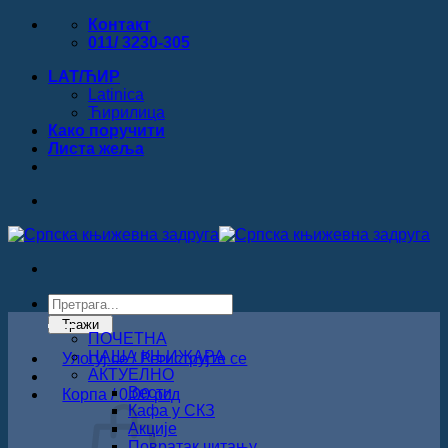
Прескочи
Контакт
на
011/ 3230-305
садржај
LAT/ЋИР
Latinica
Ћирилица
Како поручити
Листa жеља
Products
search
Тражи
ПОЧЕТНА
НАША КЊИЖАРА
Улогуј се / Региструјте се
АКТУЕЛНО
Вести
Корпа /
0.00
рсд
Кафа у СКЗ
Акције
Повратак читању