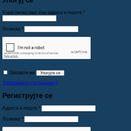
Обавезно
Корисничко име или адреса е-поште
*
Обавезно
Лозинка
*
Запамти ме
Улогујте се
Заборавили сте лозинку?
Региструјте се
Обавезно
Адреса е-поште
*
Обавезно
Лозинка
*