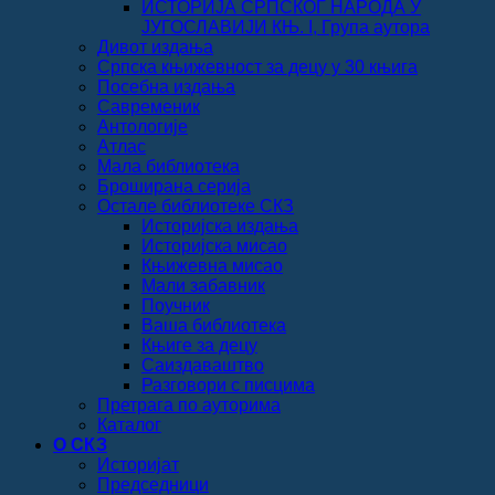
ИСТОРИЈА СРПСКОГ НАРОДА У
ЈУГОСЛАВИЈИ КЊ. I, Група аутора
Дивот издања
Српска књижевност за децу у 30 књига
Посебна издања
Савременик
Антологије
Атлас
Мала библиотека
Броширана серија
Остале библиотеке СКЗ
Историјска издања
Историјска мисао
Књижевна мисао
Мали забавник
Поучник
Ваша библиотека
Књиге за децу
Саиздаваштво
Разговори с писцима
Претрага по ауторима
Каталог
О СКЗ
Историјат
Председници