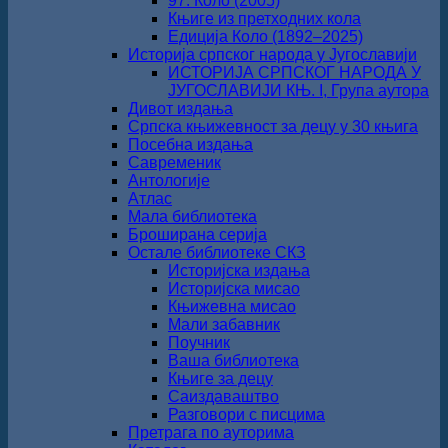
97. Коло (2005)
Књиге из претходних кола
Едиција Коло (1892‒2025)
Историја српског народа у Југославији
ИСТОРИЈА СРПСКОГ НАРОДА У
ЈУГОСЛАВИЈИ КЊ. I, Група аутора
Дивот издања
Српска књижевност за децу у 30 књига
Посебна издања
Савременик
Антологије
Атлас
Мала библиотека
Броширана серија
Остале библиотеке СКЗ
Историјска издања
Историјска мисао
Књижевна мисао
Мали забавник
Поучник
Ваша библиотека
Књиге за децу
Саиздаваштво
Разговори с писцима
Претрага по ауторима