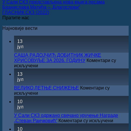
У Сали СКЗ представљенa нова књига песама
Бранислава Матића ‒ „Благослови“
ГЛАСНИК СКЗ (2022)
Пратите нас
Најновије вести
13
јул
САША РАДОЈЧИЋ ДОБИТНИК ЖИЧКЕ
ХРИСОВУЉЕ ЗА 2026. ГОДИНУ
Коментари су
на
искључени
САША
13
РАДОЈЧИЋ
јул
ДОБИТНИК
ЖИЧКЕ
ВЕЛИКО ЛЕТЊЕ СНИЖЕЊЕ
Коментари су
ХРИСОВУЉЕ
на
искључени
ЗА
ВЕЛИКО
10
2026.
ЛЕТЊЕ
јул
ГОДИНУ
СНИЖЕЊЕ
У Сали СКЗ одржано свечано уручење Награде
на
„Стеван Раичковић”
Коментари су искључени
У
10
Сали