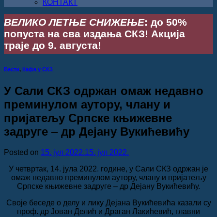
КОНТАКТ
ВЕЛИКО ЛЕТЊЕ СНИЖЕЊЕ
: до 50%
попуста на сва издања СКЗ! Акција
траје до 9. августа!
Вести
,
Кафа у СКЗ
У Сали СКЗ одржан омаж недавно
преминулом аутору, члану и
пријатељу Српске књижевне
задруге ‒ др Дејану Вукићевићу
Posted on
15. јул 2022.
15. јул 2022.
У четвртак, 14. јула 2022. године, у Сали СКЗ одржан је
омаж недавно преминулом аутору, члану и пријатељу
Српске књижевне задруге ‒ др Дејану Вукићевићу.
Своје беседе о делу и лику Дејана Вукићевића казали су
проф. др Јован Делић и Драган Лакићевић, главни