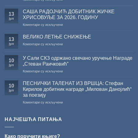
Саопштење
поводом
САША РАДОЈЧИЋ ДОБИТНИК ЖИЧКЕ
13
резултата
ХРИСОВУЉЕ ЗА 2026. ГОДИНУ
јул
конкурса
на
Коментари су искључени
Министарства
САША
културе
РАДОЈЧИЋ
за
ВЕЛИКО ЛЕТЊЕ СНИЖЕЊЕ
13
ДОБИТНИК
суфинансирање
јул
на
Коментари су искључени
ЖИЧКЕ
капиталних
ВЕЛИКО
ХРИСОВУЉЕ
издања
ЛЕТЊЕ
ЗА
на
У Сали СКЗ одржано свечано уручење Награде
СНИЖЕЊЕ
10
2026.
српском
„Стеван Раичковић”
јул
ГОДИНУ
језику
на
Коментари су искључени
У
Сали
ПЕСНИЧКИ ТАЛЕНАТ ИЗ ВРШЦА: Стефан
10
СКЗ
Кирилов добитник награде „Милован Данојлић“
јул
одржано
за поезију
свечано
на
Коментари су искључени
уручење
ПЕСНИЧКИ
Награде
ТАЛЕНАТ
„Стеван
ИЗ
Раичковић”
НАЈЧЕШЋА ПИТАЊА
ВРШЦА:
Стефан
Кирилов
Како поручити књиге?