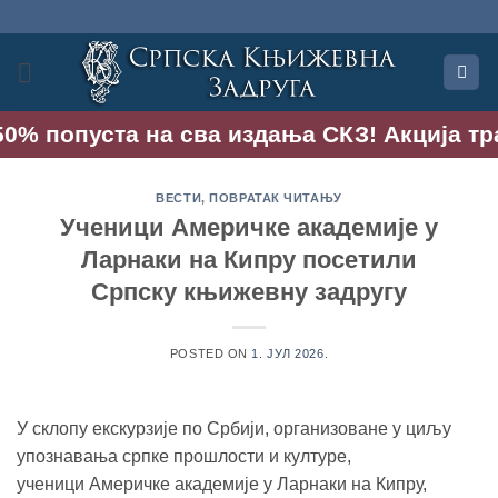
Прескочи
на
садржај
0% попуста на сва издања СКЗ! Акција траје
ВЕСТИ
,
ПОВРАТАК ЧИТАЊУ
Ученици Америчке академије у
Ларнаки на Кипру посетили
Српску књижевну задругу
POSTED ON
1. ЈУЛ 2026.
У склопу екскурзије по Србији, организоване у циљу
упознавања српке прошлости и културе,
ученици Америчке академије у Ларнаки на Кипру,