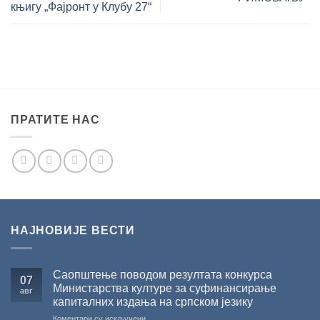
књигу „Фајронт у Клубу 27“
ПРАТИТЕ НАС
НАЈНОВИЈЕ ВЕСТИ
Саопштење поводом резултата конкурса
07
Министарства културе за суфинансирање
авг
капиталних издања на српском језику
на
Коментари су искључени