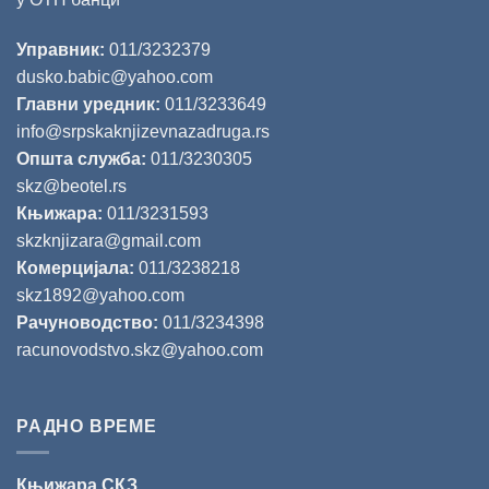
Управник:
011/3232379
dusko.babic@yahoo.com
Главни уредник:
011/3233649
info@srpskaknjizevnazadruga.rs
Општа служба:
011/3230305
skz@beotel.rs
Књижара:
011/3231593
skzknjizara@gmail.com
Комерцијала:
011/3238218
skz1892@yahoo.com
Рачуноводство:
011/3234398
racunovodstvo.skz@yahoo.com
РАДНО ВРЕМЕ
Књижара СКЗ