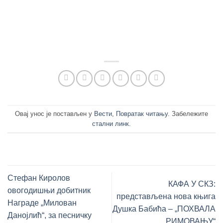
Овај унос је постављен у
Вести
,
Повратак читању
. Забележите
стални линк
.
Стефан Киролов
КАФА У СКЗ:
овогодишњи добитник
представљена нова књига
Награде „Милован
Душка Бабића – „ПОХВАЛА
Данојлић“, за песничку
РИМОВАЊУ“