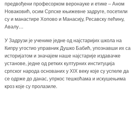
предвођени професорком веронауке и етике – Аном
Новаковић, осим Српске књижевне задруге, посетили
су и манастире Хопово и Манасију, Ресавску пећину,
Авалу…
У Задрузи је ученике једне од најстаријих школа на
Кипру угостио управник Душко Бабић, упознавши их са
историјатом и значајем наше најстарије издавачке
установе, једне од ретких културних институција
српског народа основаних у XIX веку које су успеле да
се одрже до данас, упркос тешкоћама и искушењима
кроз које су пролазиле.