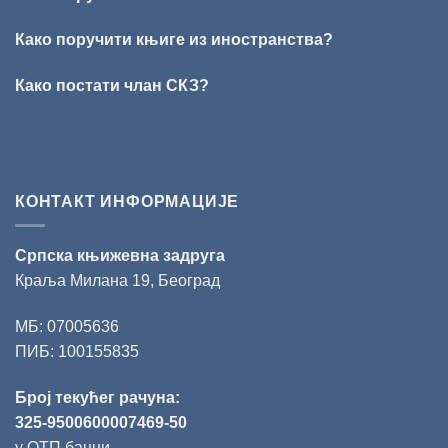
добитник
награде
„Милован
Како поручити књиге из иностранства?
Данојлић“
за
Како постати члан СКЗ?
поезију
КОНТАКТ ИНФОРМАЦИЈЕ
Српска књижевна задруга
Краља Милана 19, Београд
МБ: 07005636
ПИБ: 100155835
Број текућег рачуна:
325-9500600007469-50
у ОТП банци