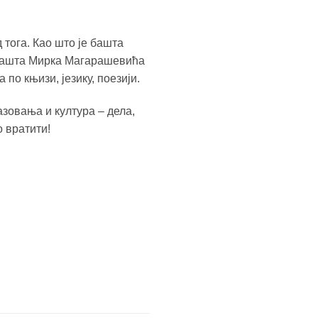
 тога. Као што је башта
е башта Мирка Магарашевића
 по књизи, језику, поезији.
зовања и култура – дела,
о вратити!