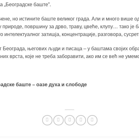
а „Београдске баште”.
вучене, но истините баште великог града. Али и много више од
у природе, површину за дрво, траву, цвеће, клупу… тако ј
о интелектуалног затишја, концентрације, разговора, сусрета
 Београда, његових људи и писаца – у баштама својих обра
них врста, које не треба заборавити, ако им се већ не умем
адске баште – оазе духа и слободе