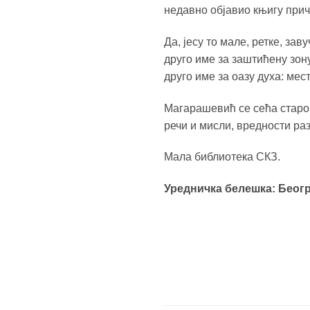
недавно објавио књигу прич
Да, јесу то мале, ретке, за
друго име за заштићену зон
друго име за оазу духа: мест
Магарашевић се сећа старог
речи и мисли, вредности раз
Мала библиотека СКЗ.
Уредничка белешка: Беогр