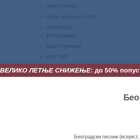
Приступница
Наши чланови о СКЗ
ГАЛЕРИЈА
Фотографије
Видео прилози
КОНТАКТ
ВЕЛИКО ЛЕТЊЕ СНИЖЕЊЕ
: до 50% попус
Бео
Београдски песник (есејист