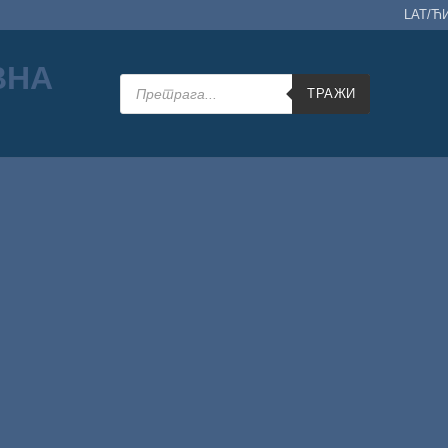
LAT/Ћ
Products
search
ТРАЖИ