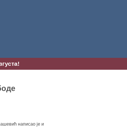
вгуста!
боде
рашевић написао је и