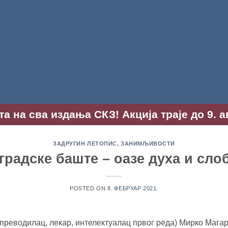
та на сва издања СКЗ! Акција траје до 9. а
ЗАДРУГИН ЛЕТОПИС
,
ЗАНИМЉИВОСТИ
градске баште – оазе духа и сло
POSTED ON
8. ФЕБРУАР 2021.
, преводилац, лекар, интелектуалац првог реда) Мирко Мага