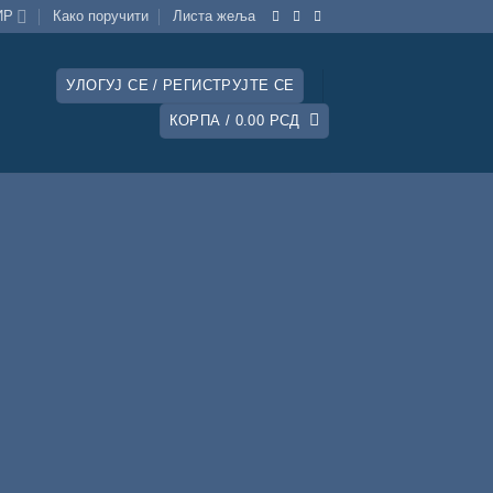
ИР
Како поручити
Листa жеља
УЛОГУЈ СЕ / РЕГИСТРУЈТЕ СЕ
КОРПА /
0.00
РСД