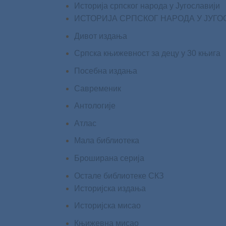
Историја српског народа у Југославији
ИСТОРИЈА СРПСКОГ НАРОДА У ЈУГОСЛА
Дивот издања
Српска књижевност за децу у 30 књига
Посебна издања
Савременик
Антологије
Атлас
Мала библиотека
Броширана серија
Остале библиотеке СКЗ
Историјска издања
Историјска мисао
Књижевна мисао