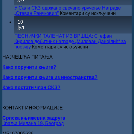
СНИЖЕЊЕ
У Сали СКЗ одржано свечано уручење Награде
на
„Стеван Раичковић”
Коментари су искључени
У
10
Сали
јул
СКЗ
одржан
ПЕСНИЧКИ ТАЛЕНАТ ИЗ ВРШЦА: Стефан
свечано
Кирилов добитник награде „Милован Данојлић“ за
уручењ
на
поезију
Коментари су искључени
Наград
ПЕСНИЧКИ
„Стеван
НАЈЧЕШЋА ПИТАЊА
ТАЛЕНАТ
Раичков
ИЗ
Како поручити књиге?
ВРШЦА:
Стефан
Како поручити књиге из иностранства?
Кирилов
добитник
Како постати члан СКЗ?
награде
„Милован
Данојлић“
за
КОНТАКТ ИНФОРМАЦИЈЕ
поезију
Српска књижевна задруга
Краља Милана 19, Београд
МБ: 07005636