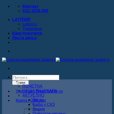
Прескочи
Контакт
на
011/ 3230-305
садржај
LAT/ЋИР
Latinica
Ћирилица
Како поручити
Листa жеља
Products
search
Тражи
ПОЧЕТНА
НАША КЊИЖАРА
Улогуј се / Региструјте се
АКТУЕЛНО
Вести
Корпа /
0.00
рсд
Кафа у СКЗ
Акције
Повратак читању