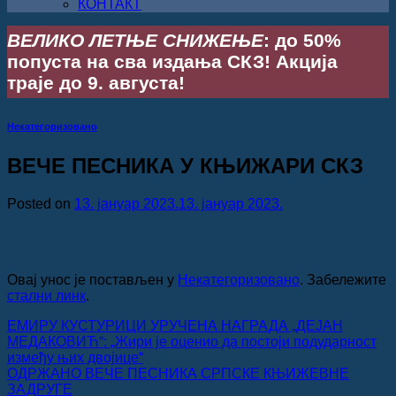
КОНТАКТ
ВЕЛИКО ЛЕТЊЕ СНИЖЕЊЕ
: до 50%
попуста на сва издања СКЗ! Акција
траје до 9. августа!
Некатегоризовано
ВЕЧЕ ПЕСНИКА У КЊИЖАРИ СКЗ
Posted on
13. јануар 2023.
13. јануар 2023.
Овај унос је постављен у
Некатегоризовано
. Забележите
стални линк
.
ЕМИРУ КУСТУРИЦИ УРУЧЕНА НАГРАДА „ДЕЈАН
МЕДАКОВИЋ“: „Жири је оценио да постоји подударност
између њих двојице“
ОДРЖАНО ВЕЧЕ ПЕСНИКА СРПСКЕ КЊИЖЕВНЕ
ЗАДРУГЕ