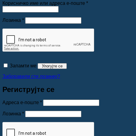
Обавезно
Корисничко име или адреса е-поште
*
Обавезно
Лозинка
*
Запамти ме
Улогујте се
Заборавили сте лозинку?
Региструјте се
Обавезно
Адреса е-поште
*
Обавезно
Лозинка
*