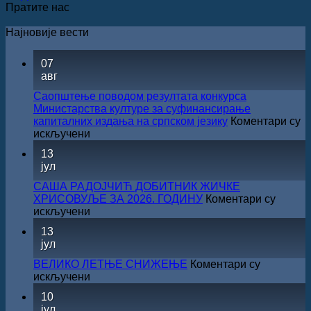
Пратите нас
Најновије вести
07
авг
Саопштење поводом резултата конкурса
Министарства културе за суфинансирање
капиталних издања на српском језику
Коментари су
на
искључени
Саопштење
13
поводом
јул
резултата
конкурса
САША РАДОЈЧИЋ ДОБИТНИК ЖИЧКЕ
Министарства
ХРИСОВУЉЕ ЗА 2026. ГОДИНУ
Коментари су
културе
на
искључени
за
САША
13
суфинансирање
РАДОЈЧИЋ
јул
капиталних
ДОБИТНИК
издања
ЖИЧКЕ
ВЕЛИКО ЛЕТЊЕ СНИЖЕЊЕ
Коментари су
на
ХРИСОВУЉЕ
на
искључени
српском
ЗА
ВЕЛИКО
језику
10
2026.
ЛЕТЊЕ
јул
ГОДИНУ