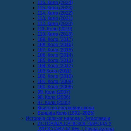
116. Коло (2024)
115. Коло (2023)
114. Коло (2022)
113. Коло (2021)
112. Коло (2020)
111. Коло (2019)
110. Коло (2018)
109. Коло (2017)
108. Коло (2016)
107. Коло (2015)
106. Коло (2014)
105. Коло (2013)
104. Коло (2012)
103 Коло (2011)
102. Коло (2010)
101. Коло (2009)
100. Коло (2008)
99. Коло (2007)
98. Коло (2006)
97. Коло (2005)
Књиге из претходних кола
Едиција Коло (1892‒2025)
Историја српског народа у Југославији
ИСТОРИЈА СРПСКОГ НАРОДА У
ЈУГОСЛАВИЈИ КЊ. I, Група аутора