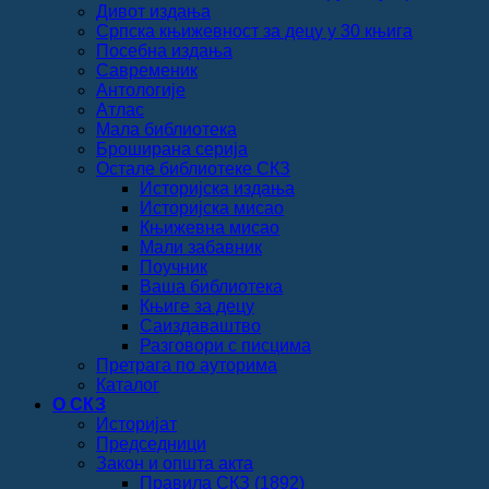
Дивот издања
Српска књижевност за децу у 30 књига
Посебна издања
Савременик
Антологије
Атлас
Мала библиотека
Броширана серија
Остале библиотеке СКЗ
Историјска издања
Историјска мисао
Књижевна мисао
Мали забавник
Поучник
Ваша библиотека
Књиге за децу
Саиздаваштво
Разговори с писцима
Претрага по ауторима
Каталог
О СКЗ
Историјат
Председници
Закон и општа акта
Правила СКЗ (1892)