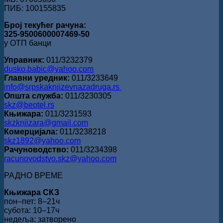
ПИБ: 100155835
Број текућег рачуна:
325-9500600007469-50
у ОТП банци
Управник:
011/3232379
dusko.babic@yahoo.com
Главни уредник:
011/3233649
info@srpskaknjizevnazadruga.rs
Општа служба:
011/3230305
skz@beotel.rs
Књижара:
011/3231593
skzknjizara@gmail.com
Комерцијала:
011/3238218
skz1892@yahoo.com
Рачуноводство:
011/3234398
racunovodstvo.skz@yahoo.com
РАДНО ВРЕМЕ
Књижара СКЗ
пон‒пет: 8‒21ч
субота: 10‒17ч
недеља: затворено