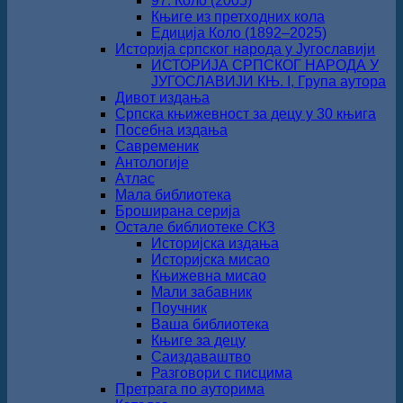
97. Коло (2005)
Књиге из претходних кола
Едиција Коло (1892‒2025)
Историја српског народа у Југославији
ИСТОРИЈА СРПСКОГ НАРОДА У
ЈУГОСЛАВИЈИ КЊ. I, Група аутора
Дивот издања
Српска књижевност за децу у 30 књига
Посебна издања
Савременик
Антологије
Атлас
Мала библиотека
Броширана серија
Остале библиотеке СКЗ
Историјска издања
Историјска мисао
Књижевна мисао
Мали забавник
Поучник
Ваша библиотека
Књиге за децу
Саиздаваштво
Разговори с писцима
Претрага по ауторима