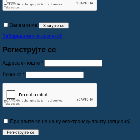
Запамти ме
Улогујте се
Заборавили сте лозинку?
Региструјте се
Обавезно
Адреса е-поште
*
Обавезно
Лозинка
*
Пријавите се на нашу електронску пошту.
(опционо)
Региструјте се