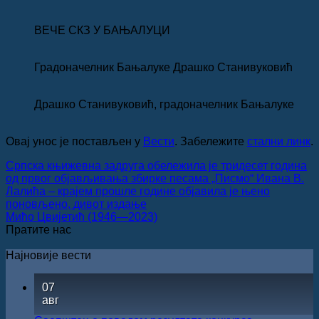
ВЕЧЕ СКЗ У БАЊАЛУЦИ
Градоначелник Бањалуке Драшко Станивуковић
Драшко Станивуковић, градоначелник Бањалуке
Овај унос је постављен у
Вести
. Забележите
стални линк
.
Српска књижевна задруга обележила је тридесет година
од првог објављивања збирке песама „Писмо“ Ивана В.
Лалића ‒ крајем прошле године објавила је њено
поновљено, дивот издање
Мићо Цвијетић (1946—2023)
Пратите нас
Најновије вести
07
авг