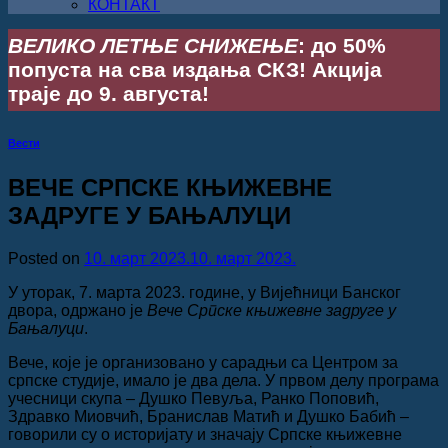
КОНТАКТ
ВЕЛИКО ЛЕТЊЕ СНИЖЕЊЕ
: до 50%
попуста на сва издања СКЗ! Акција
траје до 9. августа!
Вести
ВЕЧЕ СРПСКЕ КЊИЖЕВНЕ
ЗАДРУГЕ У БАЊАЛУЦИ
Posted on
10. март 2023.
10. март 2023.
У уторак, 7. марта 2023. године, у Вијећници Банског
двора, одржано је
Вече Српске књижевне задруге у
Бањалуци
.
Вече, које је организовано у сарадњи са Центром за
српске студије, имало је два дела. У првом делу програма
учесници скупа ‒ Душко Певуља, Ранко Поповић,
Здравко Миовчић, Бранислав Матић и Душко Бабић ‒
говорили су о историјату и значају Српске књижевне