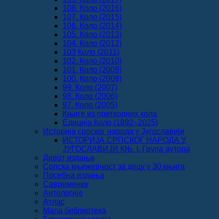
108. Коло (2016)
107. Коло (2015)
106. Коло (2014)
105. Коло (2013)
104. Коло (2012)
103 Коло (2011)
102. Коло (2010)
101. Коло (2009)
100. Коло (2008)
99. Коло (2007)
98. Коло (2006)
97. Коло (2005)
Књиге из претходних кола
Едиција Коло (1892‒2025)
Историја српског народа у Југославији
ИСТОРИЈА СРПСКОГ НАРОДА У
ЈУГОСЛАВИЈИ КЊ. I, Група аутора
Дивот издања
Српска књижевност за децу у 30 књига
Посебна издања
Савременик
Антологије
Атлас
Мала библиотека