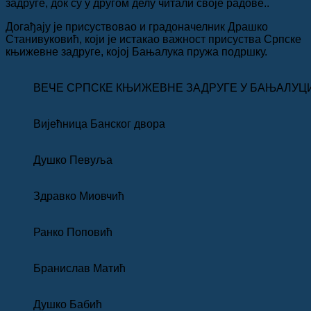
задруге, док су у другом делу читали своје радове..
Догађају је присуствовао и градоначелник Драшко
Станивуковић, који је истакао важност присуства Српске
књижевне задруге, којој Бањалука пружа подршку.
ВЕЧЕ СРПСКЕ КЊИЖЕВНЕ ЗАДРУГЕ У БАЊАЛУЦ
Вијећница Банског двора
Душко Певуља
Здравко Миовчић
Ранко Поповић
Бранислав Матић
Душко Бабић