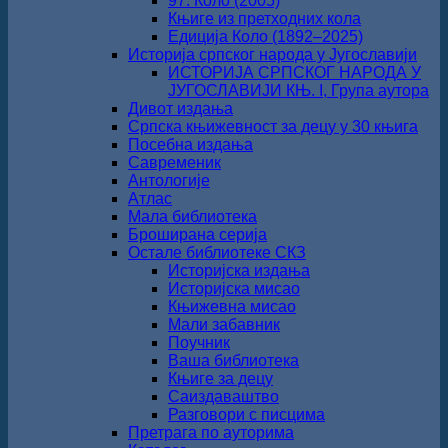
97. Коло (2005)
Књиге из претходних кола
Едиција Коло (1892‒2025)
Историја српског народа у Југославији
ИСТОРИЈА СРПСКОГ НАРОДА У
ЈУГОСЛАВИЈИ КЊ. I, Група аутора
Дивот издања
Српска књижевност за децу у 30 књига
Посебна издања
Савременик
Антологије
Атлас
Мала библиотека
Броширана серија
Остале библиотеке СКЗ
Историјска издања
Историјска мисао
Књижевна мисао
Мали забавник
Поучник
Ваша библиотека
Књиге за децу
Саиздаваштво
Разговори с писцима
Претрага по ауторима