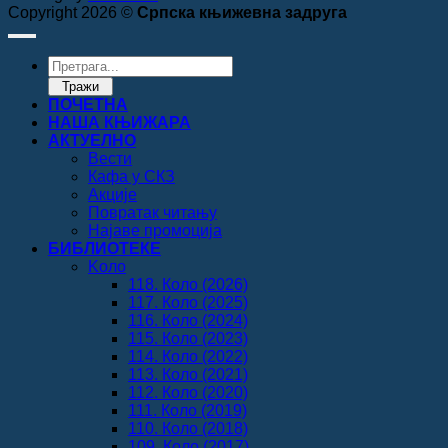
Copyright 2026 ©
Српска књижевна задруга
Products
search
Тражи
ПОЧЕТНА
НАША КЊИЖАРА
АКТУЕЛНО
Вести
Кафа у СКЗ
Акције
Повратак читању
Најаве промоција
БИБЛИОТЕКЕ
Koло
118. Коло (2026)
117. Коло (2025)
116. Коло (2024)
115. Коло (2023)
114. Коло (2022)
113. Коло (2021)
112. Коло (2020)
111. Коло (2019)
110. Коло (2018)
109. Коло (2017)