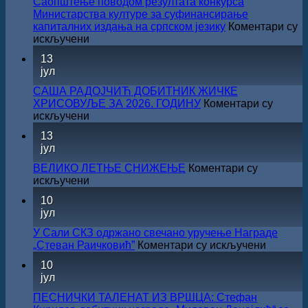
Саопштење поводом резултата конкурса
Министарства културе за суфинансирање
капиталних издања на српском језику
Коментари су
на
искључени
Саопштење
13
поводом
јул
резултата
конкурса
САША РАДОЈЧИЋ ДОБИТНИК ЖИЧКЕ
Министарства
ХРИСОВУЉЕ ЗА 2026. ГОДИНУ
Коментари су
културе
на
искључени
за
САША
13
суфинансирање
РАДОЈЧИЋ
јул
капиталних
ДОБИТНИК
издања
ЖИЧКЕ
ВЕЛИКО ЛЕТЊЕ СНИЖЕЊЕ
Коментари су
на
ХРИСОВУЉЕ
на
искључени
српском
ЗА
ВЕЛИКО
језику
10
2026.
ЛЕТЊЕ
јул
ГОДИНУ
СНИЖЕЊЕ
У Сали СКЗ одржано свечано уручење Награде
на
„Стеван Раичковић”
Коментари су искључени
У
10
Сали
јул
СКЗ
одржан
ПЕСНИЧКИ ТАЛЕНАТ ИЗ ВРШЦА: Стефан
свечано