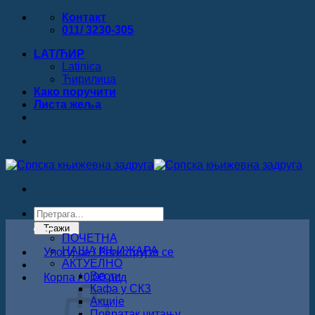
Прескочи
Контакт
на
011/ 3230-305
садржај
LAT/ЋИР
Latinica
Ћирилица
Како поручити
Листa жеља
Products
search
Тражи
ПОЧЕТНА
НАША КЊИЖАРА
Улогуј се / Региструјте се
АКТУЕЛНО
Вести
Корпа /
0.00
рсд
Кафа у СКЗ
Акције
Повратак читању