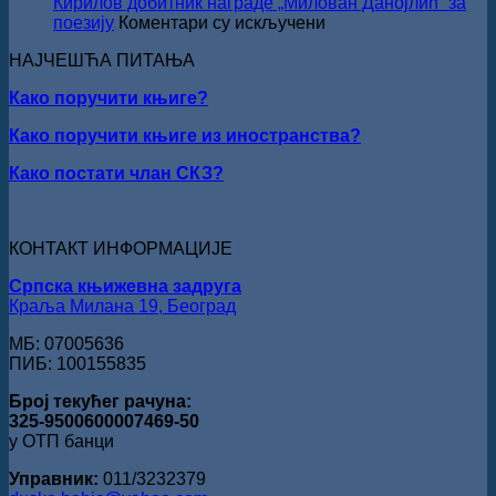
Кирилов добитник награде „Милован Данојлић“ за
уручењ
на
поезију
Коментари су искључени
Наград
ПЕСНИЧКИ
„Стеван
НАЈЧЕШЋА ПИТАЊА
ТАЛЕНАТ
Раичков
ИЗ
Како поручити књиге?
ВРШЦА:
Стефан
Како поручити књиге из иностранства?
Кирилов
добитник
Како постати члан СКЗ?
награде
„Милован
Данојлић“
за
КОНТАКТ ИНФОРМАЦИЈЕ
поезију
Српска књижевна задруга
Краља Милана 19, Београд
МБ: 07005636
ПИБ: 100155835
Број текућег рачуна:
325-9500600007469-50
у ОТП банци
Управник:
011/3232379