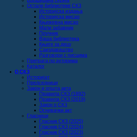
Броширана серија
Остале библиотеке СКЗ
Историјска издања
Историјска мисао
Књижевна мисао
Мали забавник
Поучник
Ваша библиотека
Књиге за децу
Саиздаваштво
Разговори с писцима
Претрага по ауторима
Каталог
О СКЗ
Историјат
Председници
Закон и општа акта
Правила СКЗ (1892)
Правила СКЗ (2019)
Закон о СКЗ
Оснивачки акт
Гласници
Гласник СКЗ (2025)
Гласник СКЗ (2024)
Гласник СКЗ (2023)