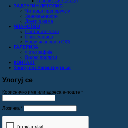
Гласник СКЗ (2022)
ЗАДРУГИН ЛЕТОПИС
Читаоци препоручују
Занимљивости
Други о нама
ЧЛАНСТВО
Постаните члан
Приступница
Наши чланови о СКЗ
ГАЛЕРИЈА
Фотографије
Видео прилози
КОНТАКТ
Улогуј се / Региструјте се
Улогуј се
Обавезно
Корисничко име или адреса е-поште
*
Обавезно
Лозинка
*