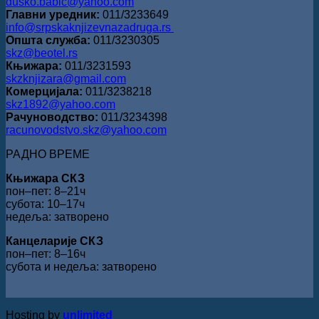
dusko.babic@yahoo.com
Главни уредник:
011/3233649
info@srpskaknjizevnazadruga.rs
Општа служба:
011/3230305
skz@beotel.rs
Књижара:
011/3231593
skzknjizara@gmail.com
Комерцијала:
011/3238218
skz1892@yahoo.com
Рачуноводство:
011/3234398
racunovodstvo.skz@yahoo.com
РАДНО ВРЕМЕ
Књижара СКЗ
пон‒пет: 8‒21ч
субота: 10‒17ч
недеља: затворено
Канцеларије СКЗ
пон‒пет: 8‒16ч
субота и недеља: затворено
Hosting by
unlimited