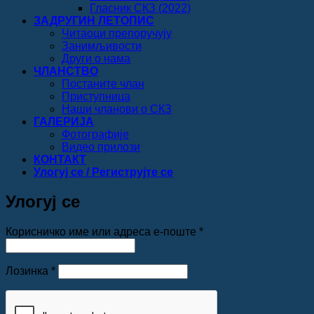
Гласник СКЗ (2022)
ЗАДРУГИН ЛЕТОПИС
Читаоци препоручују
Занимљивости
Други о нама
ЧЛАНСТВО
Постаните члан
Приступница
Наши чланови о СКЗ
ГАЛЕРИЈА
Фотографије
Видео прилози
КОНТАКТ
Улогуј се / Региструјте се
Улогуј се
Обавезно
Корисничко име или адреса е-поште
*
Обавезно
Лозинка
*