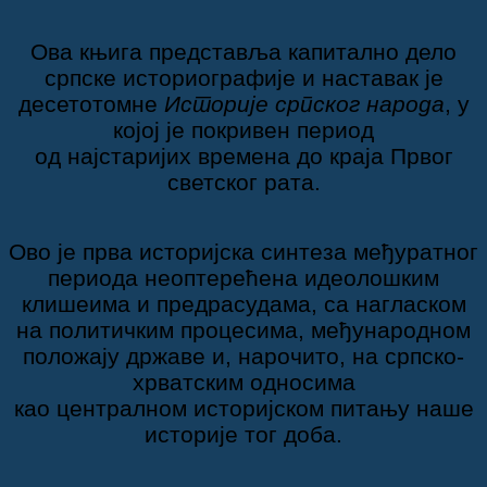
Ова књига представља капитално дело
српске историографије и наставак је
десетотомне
Историје српског народа
, у
којој је покривен период
од најстаријих времена до краја Првог
светског рата.
Ово је прва историјска синтеза међуратног
периода неоптерећена идеолошким
клишеима и предрасудама, са нагласком
на политичким процесима, међународном
положају државе и, нарочито, на српско-
хрватским односима
као централнoм историјскoм питању
наше
историје тог доба.