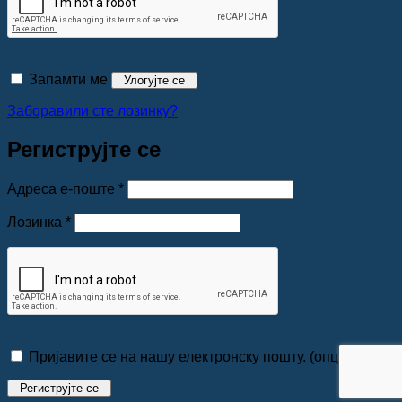
Запамти ме
Улогујте се
Заборавили сте лозинку?
Региструјте се
Обавезно
Адреса е-поште
*
Обавезно
Лозинка
*
Пријавите се на нашу електронску пошту.
(опционо)
Региструјте се