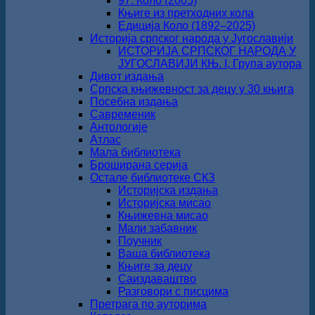
97. Коло (2005)
Књиге из претходних кола
Едиција Коло (1892‒2025)
Историја српског народа у Југославији
ИСТОРИЈА СРПСКОГ НАРОДА У
ЈУГОСЛАВИЈИ КЊ. I, Група аутора
Дивот издања
Српска књижевност за децу у 30 књига
Посебна издања
Савременик
Антологије
Атлас
Мала библиотека
Броширана серија
Остале библиотеке СКЗ
Историјска издања
Историјска мисао
Књижевна мисао
Мали забавник
Поучник
Ваша библиотека
Књиге за децу
Саиздаваштво
Разговори с писцима
Претрага по ауторима