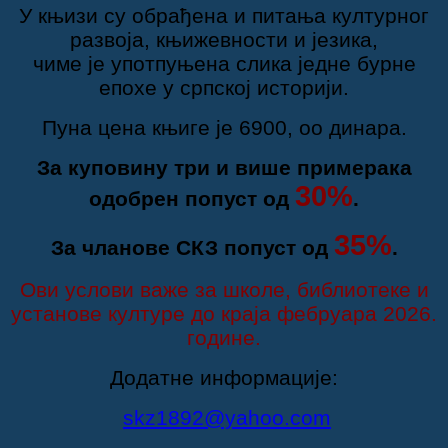
У књизи су обрађена и питања културног
развоја, књижевности и језика,
чиме је употпуњена слика једне бурне
епохе у српској историји.
Пуна цена књиге је 6900, оо динара.
За куповину три и више примерака
30%
одобрен попуст од
.
35%
За чланове СКЗ попуст од
.
Ови услови важе за школе, библиотеке и
установе културе до краја фебруара 2026.
године.
Додатне информације:
skz1892@yahoo.com