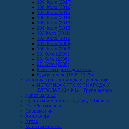
109. Коло (2017)
108. Коло (2016)
107. Коло (2015)
106. Коло (2014)
105. Коло (2013)
104. Коло (2012)
103 Коло (2011)
102. Коло (2010)
101. Коло (2009)
100. Коло (2008)
99. Коло (2007)
98. Коло (2006)
97. Коло (2005)
Књиге из претходних кола
Едиција Коло (1892‒2025)
Историја српског народа у Југославији
ИСТОРИЈА СРПСКОГ НАРОДА У
ЈУГОСЛАВИЈИ КЊ. I, Група аутора
Дивот издања
Српска књижевност за децу у 30 књига
Посебна издања
Савременик
Антологије
Атлас
Мала библиотека