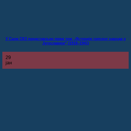
У Сали СКЗ представљен први том „Историје српског народа у
Југославији“ (1918–1941)
29
јан