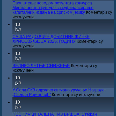
Саопштење поводом резултата конкурса
Министарства културе за суфинансирање
капиталних издања на српском језику
Коментари су
на
искључени
Саопштење
13
поводом
јул
резултата
конкурса
САША РАДОЈЧИЋ ДОБИТНИК ЖИЧКЕ
Министарства
ХРИСОВУЉЕ ЗА 2026. ГОДИНУ
Коментари су
културе
на
искључени
за
САША
13
суфинансирање
РАДОЈЧИЋ
јул
капиталних
ДОБИТНИК
издања
ЖИЧКЕ
ВЕЛИКО ЛЕТЊЕ СНИЖЕЊЕ
Коментари су
на
ХРИСОВУЉЕ
на
искључени
српском
ЗА
ВЕЛИКО
језику
10
2026.
ЛЕТЊЕ
јул
ГОДИНУ
СНИЖЕЊЕ
У Сали СКЗ одржано свечано уручење Награде
на
„Стеван Раичковић”
Коментари су искључени
У
10
Сали
јул
СКЗ
одржан
ПЕСНИЧКИ ТАЛЕНАТ ИЗ ВРШЦА: Стефан