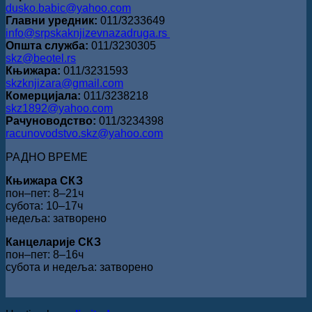
dusko.babic@yahoo.com
Главни уредник:
011/3233649
info@srpskaknjizevnazadruga.rs
Општа служба:
011/3230305
skz@beotel.rs
Књижара:
011/3231593
skzknjizara@gmail.com
Комерцијала:
011/3238218
skz1892@yahoo.com
Рачуноводство:
011/3234398
racunovodstvo.skz@yahoo.com
РАДНО ВРЕМЕ
Књижара СКЗ
пон‒пет: 8‒21ч
субота: 10‒17ч
недеља: затворено
Канцеларије СКЗ
пон‒пет: 8‒16ч
субота и недеља: затворено