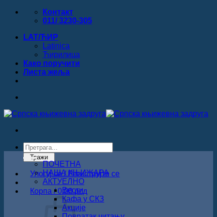
Прескочи
Контакт
на
011/ 3230-305
садржај
LAT/ЋИР
Latinica
Ћирилица
Како поручити
Листa жеља
Products
search
Тражи
ПОЧЕТНА
НАША КЊИЖАРА
Улогуј се / Региструјте се
АКТУЕЛНО
Вести
Корпа /
0.00
рсд
Кафа у СКЗ
Акције
Повратак читању