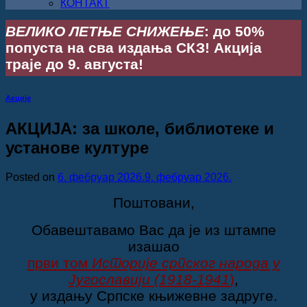
КОНТАКТ
ВЕЛИКО ЛЕТЊЕ СНИЖЕЊЕ
: до 50%
попуста на сва издања СКЗ! Акција
траје до 9. августа!
Акције
АКЦИЈА: за школе, библиотеке и
установе културе
Posted on
6. фебруар 2026.
9. фебруар 2026.
Поштовани,
Обавештавамо Вас да је из штампе
изашао
први том
Историје српског народа у
Југославији (1918-1941
)
,
у издању Српске књижевне задруге.