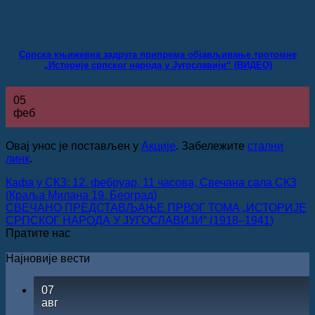
Српска књижевна задруга припрема објављивање тротомне
„Историје српског народа у Југославији“ (ВИДЕО)
05
феб
Овај унос је постављен у
Акције
. Забележите
стални
линк
.
Кафа у СКЗ: 12. фебруар, 11 часова, Свечана сала СКЗ
(Краља Милана 19, Београд)
СВЕЧАНО ПРЕДСТАВЉАЊЕ ПРВОГ ТОМА „ИСТОРИЈЕ
СРПСКОГ НАРОДА У ЈУГОСЛАВИЈИ“ (1918–1941)
Пратите нас
Најновије вести
07
авг