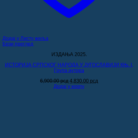
Додај у Листу жеља
Брзи преглед
ИЗДАЊА 2025.
ИСТОРИЈА СРПСКОГ НАРОДА У ЈУГОСЛАВИЈИ КЊ. I,
Група аутора
Оригинална
Тренутна
6,900.00
рсд
4,830.00
рсд
цена
цена
Додај у корпу
је
је:
била:
4,830.00 рсд.
6,900.00 рсд.