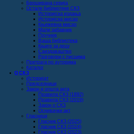
Броширана серија
Остале библиотеке СКЗ
Историјска издања
Историјска мисао
Књижевна мисао
Мали забавник
Поучник
Ваша библиотека
Књиге за децу
Саиздаваштво
Разговори с писцима
Претрага по ауторима
Каталог
О СКЗ
Историјат
Председници
Закон и општа акта
Правила СКЗ (1892)
Правила СКЗ (2019)
Закон о СКЗ
Оснивачки акт
Гласници
Гласник СКЗ (2025)
Гласник СКЗ (2024)
Гласник СКЗ (2023)