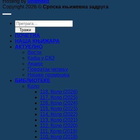
Hosting by
unlimited
Copyright 2026 ©
Српска књижевна задруга
Products
search
Тражи
ПОЧЕТНА
НАША КЊИЖАРА
АКТУЕЛНО
Вести
Кафа у СКЗ
Акције
Повратак читању
Најаве промоција
БИБЛИОТЕКЕ
Koло
118. Коло (2026)
117. Коло (2025)
116. Коло (2024)
115. Коло (2023)
114. Коло (2022)
113. Коло (2021)
112. Коло (2020)
111. Коло (2019)
110. Коло (2018)