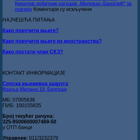
свечано
Кирилов добитник награде „Милован Данојлић“ за
уручењ
на
поезију
Коментари су искључени
Наград
ПЕСНИЧКИ
„Стеван
НАЈЧЕШЋА ПИТАЊА
ТАЛЕНАТ
Раичков
ИЗ
Како поручити књиге?
ВРШЦА:
Стефан
Како поручити књиге из иностранства?
Кирилов
добитник
Како постати члан СКЗ?
награде
„Милован
Данојлић“
за
КОНТАКТ ИНФОРМАЦИЈЕ
поезију
Српска књижевна задруга
Краља Милана 19, Београд
МБ: 07005636
ПИБ: 100155835
Број текућег рачуна:
325-9500600007469-50
у ОТП банци
Управник:
011/3232379