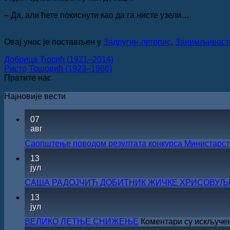
– Да, али ћете покиснути као да га нисте узели…
Овај унос је постављен у
Задругин летопис
,
Занимљивост
Добрица Ћосић (1921–2014)
Ристо Тошовић (1923–1986)
Пратите нас
Најновије вести
07
авг
Саопштење поводом резултата конкурса Министарств
13
јул
САША РАДОЈЧИЋ ДОБИТНИК ЖИЧКЕ ХРИСОВУЉЕ 
13
јул
ВЕЛИКО ЛЕТЊЕ СНИЖЕЊЕ
Коментари су искључе