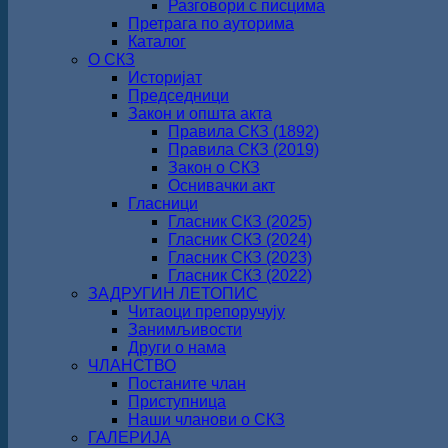
Разговори с писцима
Претрага по ауторима
Каталог
О СКЗ
Историјат
Председници
Закон и општа акта
Правила СКЗ (1892)
Правила СКЗ (2019)
Закон о СКЗ
Оснивачки акт
Гласници
Гласник СКЗ (2025)
Гласник СКЗ (2024)
Гласник СКЗ (2023)
Гласник СКЗ (2022)
ЗАДРУГИН ЛЕТОПИС
Читаоци препоручују
Занимљивости
Други о нама
ЧЛАНСТВО
Постаните члан
Приступница
Наши чланови о СКЗ
ГАЛЕРИЈА