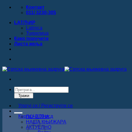
Прескочи
Контакт
на
011/ 3230-305
садржај
LAT/ЋИР
Latinica
Ћирилица
Како поручити
Листa жеља
Products
search
Тражи
Улогуј се / Региструјте се
Корпа /
0.00
рсд
ПОЧЕТНА
НАША КЊИЖАРА
АКТУЕЛНО