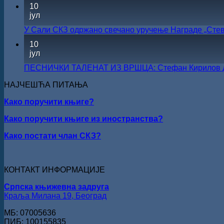
10
јул
У Сали СКЗ одржано свечано уручење Награде „Стев
10
јул
ПЕСНИЧКИ ТАЛЕНАТ ИЗ ВРШЦА: Стефан Кирилов доби
НАЈЧЕШЋА ПИТАЊА
Како поручити књиге?
Како поручити књиге из иностранства?
Како постати члан СКЗ?
КОНТАКТ ИНФОРМАЦИЈЕ
Српска књижевна задруга
Краља Милана 19, Београд
МБ: 07005636
ПИБ: 100155835