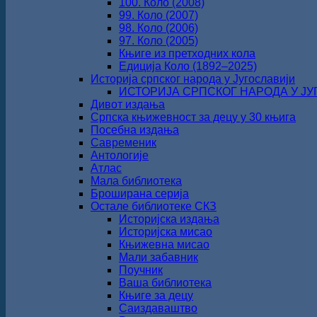
100. Коло (2008)
99. Коло (2007)
98. Коло (2006)
97. Коло (2005)
Књиге из претходних кола
Едиција Коло (1892‒2025)
Историја српског народа у Југославији
ИСТОРИЈА СРПСКОГ НАРОДА У ЈУГО
Дивот издања
Српска књижевност за децу у 30 књига
Посебна издања
Савременик
Антологије
Атлас
Мала библиотека
Броширана серија
Остале библиотеке СКЗ
Историјска издања
Историјска мисао
Књижевна мисао
Мали забавник
Поучник
Ваша библиотека
Књиге за децу
Саиздаваштво