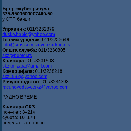
Број текућег рачуна:
325-9500600007469-50
у ОТП банци
Управник:
011/3232379
dusko.babic@yahoo.com
Главни уредник:
011/3233649
info@srpskaknjizevnazadruga.rs
Општа служба:
011/3230305
skz@beotel.rs
Књижара:
011/3231593
skzknjizara@gmail.com
Комерцијала:
011/3238218
skz1892@yahoo.com
Рачуноводство:
011/3234398
racunovodstvo.skz@yahoo.com
РАДНО ВРЕМЕ
Књижара СКЗ
пон‒пет: 8‒21ч
субота: 10‒17ч
недеља: затворено