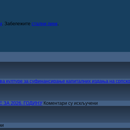
и
. Забележите
стални линк
.
а културе за суфинансирање капиталних издања на српско
на
ЗА 2026. ГОДИНУ
Коментари су искључени
САША
РАДОЈЧИЋ
ДОБИТНИК
ЖИЧКЕ
на
ни
ХРИСОВУЉЕ