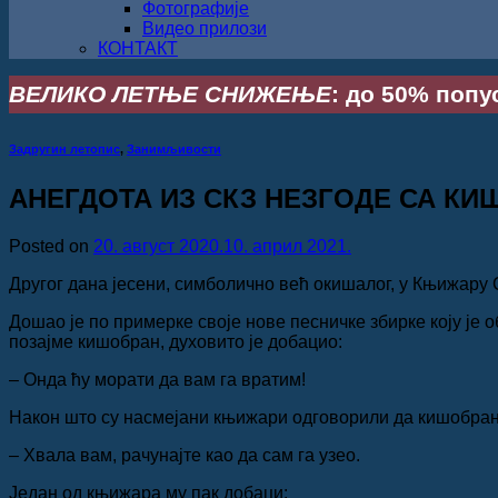
Фотографије
Видео прилози
КОНТАКТ
ВЕЛИКО ЛЕТЊЕ СНИЖЕЊЕ
: до 50% попус
Задругин летопис
,
Занимљивости
АНЕГДОТА ИЗ СКЗ НЕЗГОДЕ СА К
Posted on
20. август 2020.
10. април 2021.
Другог дана јесени, симболично већ окишалог, у Књижару
Дошао је по примерке своје нове песничке збирке коју је 
позајме кишобран, духовито је добацио:
– Онда ћу морати да вам га вратим!
Након што су насмејани књижари одговорили да кишобран 
– Хвала вам, рачунајте као да сам га узео.
Један од књижара му пак добаци: