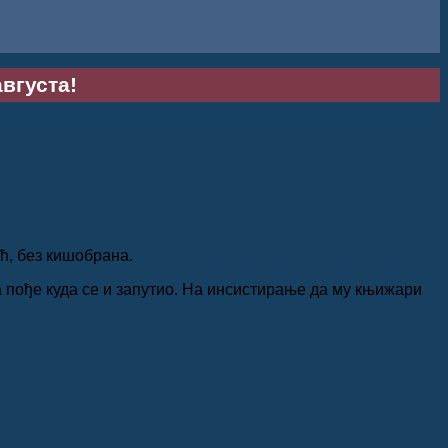
августа!
ћ, без кишобрана.
да пође куда се и запутио. На инсистирање да му књижари