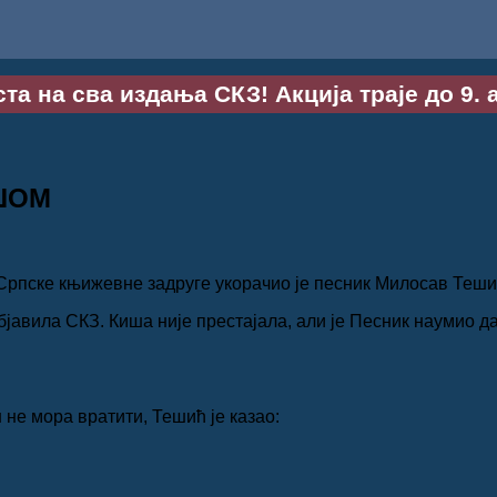
та на сва издања СКЗ! Акција траје до 9. 
ИШОМ
 Српске књижевне задруге укорачио је песник Милосав Теши
објавила СКЗ. Киша није престајала, али је Песник наумио 
не мора вратити, Тешић је казао: