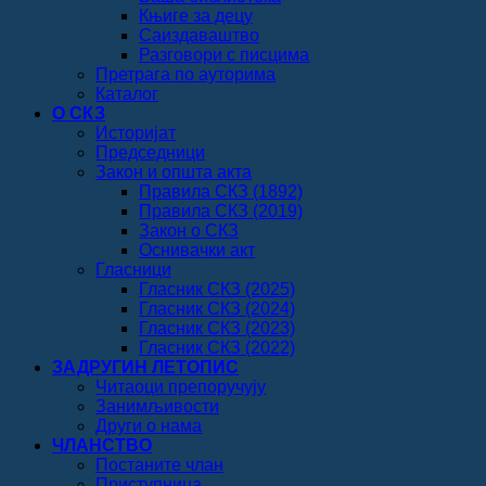
Књиге за децу
Саиздаваштво
Разговори с писцима
Претрага по ауторима
Каталог
О СКЗ
Историјат
Председници
Закон и општа акта
Правила СКЗ (1892)
Правила СКЗ (2019)
Закон о СКЗ
Оснивачки акт
Гласници
Гласник СКЗ (2025)
Гласник СКЗ (2024)
Гласник СКЗ (2023)
Гласник СКЗ (2022)
ЗАДРУГИН ЛЕТОПИС
Читаоци препоручују
Занимљивости
Други о нама
ЧЛАНСТВО
Постаните члан
Приступница