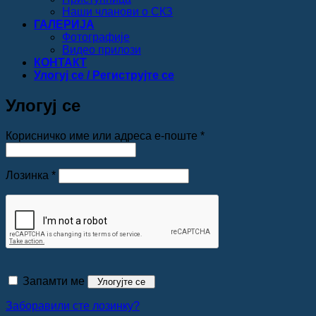
Наши чланови о СКЗ
ГАЛЕРИЈА
Фотографије
Видео прилози
КОНТАКТ
Улогуј се / Региструјте се
Улогуј се
Обавезно
Корисничко име или адреса е-поште
*
Обавезно
Лозинка
*
Запамти ме
Улогујте се
Заборавили сте лозинку?