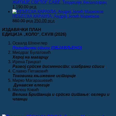
је
је:
ЖИТИЈЕ СВЕТОГ САВЕ, Теодосије Хиландарац
била:
450.00 рсд.
1,190.00
рсд
980.00 рсд.
НЕБЕСКА КАРАУЛА, Андреј Јелић Мариоков
Оригинална
Тренутна
880.00
рсд
350.00
рсд
цена
цена
ИЗДАВАЧКИ ПЛАН
је
је:
ЕДИЦИЈА „КОЛО“
, CXVIII
(2026)
била:
350.00 рсд.
880.00 рсд.
Освалд Шпенглер
Политички списи (ОБЈАВЉЕНО)
Миодраг Булатовић
Херој на магарцу
Ирена Грицкат
Развој српске писмености: изабрани списи
Славко Петаковић
Токовима књижевне историје
Мирко Магарашевић
Дунавске елегије
Милош Ковић
Велика
Британија и српско питање: огледи и
чланци