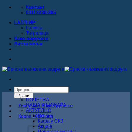
Прескочи
Контакт
на
011/ 3230-305
садржај
LAT/ЋИР
Latinica
Ћирилица
Како поручити
Листa жеља
Products
search
Тражи
ПОЧЕТНА
НАША КЊИЖАРА
Улогуј се / Региструјте се
АКТУЕЛНО
Вести
Корпа /
0.00
рсд
Кафа у СКЗ
Акције
Повратак читању