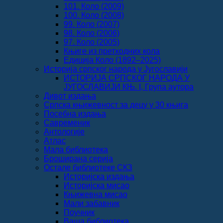
101. Коло (2009)
100. Коло (2008)
99. Коло (2007)
98. Коло (2006)
97. Коло (2005)
Књиге из претходних кола
Едиција Коло (1892‒2025)
Историја српског народа у Југославији
ИСТОРИЈА СРПСКОГ НАРОДА У
ЈУГОСЛАВИЈИ КЊ. I, Група аутора
Дивот издања
Српска књижевност за децу у 30 књига
Посебна издања
Савременик
Антологије
Атлас
Мала библиотека
Броширана серија
Остале библиотеке СКЗ
Историјска издања
Историјска мисао
Књижевна мисао
Мали забавник
Поучник
Ваша библиотека