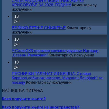
САША РАДОЈЧИЋ ДОБИТНИК ЖИЧКЕ
Министарства
ХРИСОВУЉЕ ЗА 2026. ГОДИНУ
Коментари су
културе
на
искључени
за
САША
13
суфинансирање
РАДОЈЧИЋ
јул
капиталних
ДОБИТНИК
издања
ЖИЧКЕ
ВЕЛИКО ЛЕТЊЕ СНИЖЕЊЕ
Коментари су
на
ХРИСОВУЉЕ
на
искључени
српском
ЗА
ВЕЛИКО
језику
10
2026.
ЛЕТЊЕ
јул
ГОДИНУ
СНИЖЕЊЕ
У Сали СКЗ одржано свечано уручење Награде
на
„Стеван Раичковић”
Коментари су искључени
У
10
Сали
јул
СКЗ
одржан
ПЕСНИЧКИ ТАЛЕНАТ ИЗ ВРШЦА: Стефан
свечано
Кирилов добитник награде „Милован Данојлић“ за
уручењ
на
поезију
Коментари су искључени
Наград
ПЕСНИЧКИ
„Стеван
НАЈЧЕШЋА ПИТАЊА
ТАЛЕНАТ
Раичков
ИЗ
Како поручити књиге?
ВРШЦА:
Стефан
Како поручити књиге из иностранства?
Кирилов