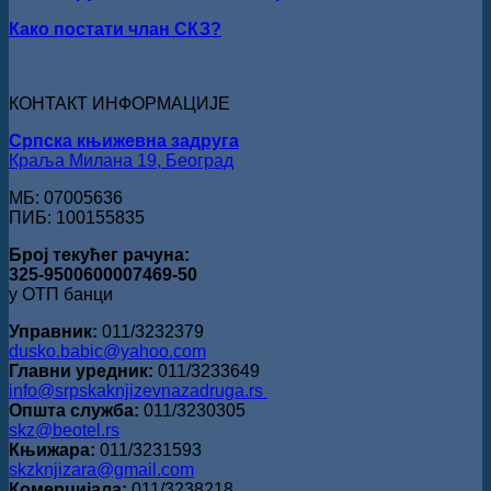
добитник
Како постати члан СКЗ?
награде
„Милован
Данојлић“
за
КОНТАКТ ИНФОРМАЦИЈЕ
поезију
Српска књижевна задруга
Краља Милана 19, Београд
МБ: 07005636
ПИБ: 100155835
Број текућег рачуна:
325-9500600007469-50
у ОТП банци
Управник:
011/3232379
dusko.babic@yahoo.com
Главни уредник:
011/3233649
info@srpskaknjizevnazadruga.rs
Општа служба:
011/3230305
skz@beotel.rs
Књижара:
011/3231593
skzknjizara@gmail.com
Комерцијала:
011/3238218