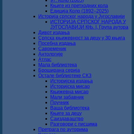
97. Коло (2005)
Књиге из претходних кола
Едиција Коло (1892‒2025)
Историја српског народа у Југославији
ИСТОРИЈА СРПСКОГ НАРОДА У
ЈУГОСЛАВИЈИ КЊ. I, Група аутора
Дивот издања
Српска књижевност за децу у 30 књига
Посебна издања
Савременик
Антологије
Атлас
Мала библиотека
Броширана серија
Остале библиотеке СКЗ
Историјска издања
Историјска мисао
Књижевна мисао
Мали забавник
Поучник
Ваша библиотека
Књиге за децу
Саиздаваштво
Разговори с писцима
Претрага по ауторима