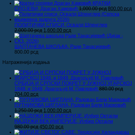
цена
цена
КРАТКИ
је
је:
Оригинална
Т
СПОЈЕВИ, Драган Хамовић
1,000.00
рсд
800.00
рсд
била:
1,600.00 рсд.
цена
ц
2,000.00 рсд.
је
је
била:
8
ПОЛИТИЧКИ СПИСИ, Освалд Шпенглер
Оригинална
Тренутна
1,000.00 рсд
2,000.00
рсд
1,600.00
рсд
цена
цена
је
је:
била:
1,600.00 рсд.
ШАПТАЧЕВА ШКОЉКА, Раде Танасијевић
2,000.00 рсд.
800.00
рсд
Натраженија издања
СРБИЈА И СРПСКИ ПОКРЕТ У ЈУЖНОЈ УГАРСКОЈ
1848. и 1849, Драгољуб М. Павловић
880.00
рсд
Оригинална
Тренутна
704.00
рсд
цена
цена
је
је:
ПУТНИКОВА ЦИГЛАНА, Радован Бели Марковић
била:
704.00 рсд.
Оригинална
Тренутна
1,250.00
рсд
1,000.00
рсд
880.00 рсд.
цена
цена
је
је:
НАЈДУЖИ ВЕК ИМПЕРИЈЕ, Илбер Ортајли
Оригинална
била:
Тренутна
1,000.00 рсд.
980.00
рсд
450.00
рсд
цена
1,250.00 рсд.
цена