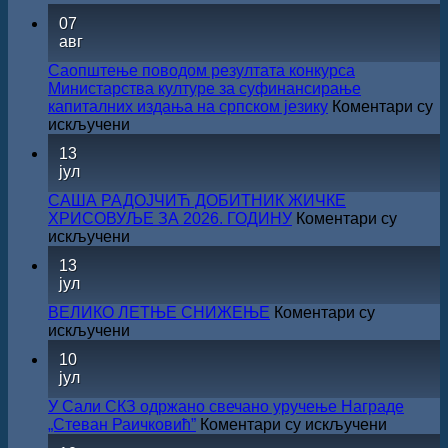
07
авг
Саопштење поводом резултата конкурса
Министарства културе за суфинансирање
капиталних издања на српском језику
Коментари су
на
искључени
Саопштење
13
поводом
јул
резултата
конкурса
САША РАДОЈЧИЋ ДОБИТНИК ЖИЧКЕ
Министарства
ХРИСОВУЉЕ ЗА 2026. ГОДИНУ
Коментари су
културе
на
искључени
за
САША
13
суфинансирање
РАДОЈЧИЋ
јул
капиталних
ДОБИТНИК
издања
ЖИЧКЕ
ВЕЛИКО ЛЕТЊЕ СНИЖЕЊЕ
Коментари су
на
ХРИСОВУЉЕ
на
искључени
српском
ЗА
ВЕЛИКО
језику
10
2026.
ЛЕТЊЕ
јул
ГОДИНУ
СНИЖЕЊЕ
У Сали СКЗ одржано свечано уручење Награде
на
„Стеван Раичковић”
Коментари су искључени
У