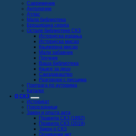
Савременик
Антологије
Атлас
Мала библиотека
Броширана серија
Остале библиотеке СКЗ
Историјска издања
Историјска мисао
Књижевна мисао
Мали забавник
Поучник
Ваша библиотека
Књиге за децу
Саиздаваштво
Разговори с писцима
Претрага по ауторима
Каталог
О СКЗ
Историјат
Председници
Закон и општа акта
Правила СКЗ (1892)
Правила СКЗ (2019)
Закон о СКЗ
Оснивачки акт