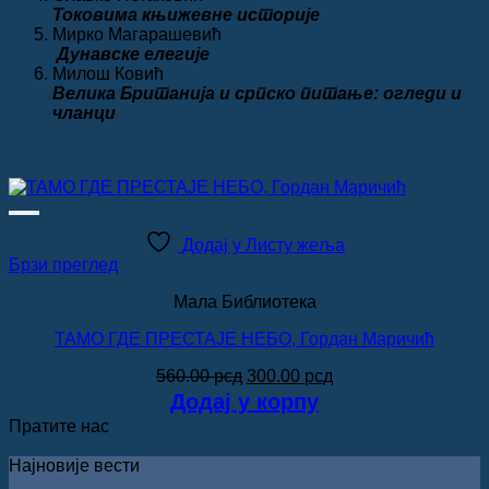
Токовима књижевне историје
Мирко Магарашевић
Дунавске елегије
Милош Ковић
Велика
Британија и српско питање: огледи и
чланци
Додај у Листу жеља
Брзи преглед
Мала Библиотека
ТАМО ГДЕ ПРЕСТАЈЕ НЕБО, Гордан Маричић
Оригинална
Тренутна
560.00
рсд
300.00
рсд
цена
цена
Додај у корпу
је
је:
Пратите нас
била:
300.00 рсд.
560.00 рсд.
Најновије вести