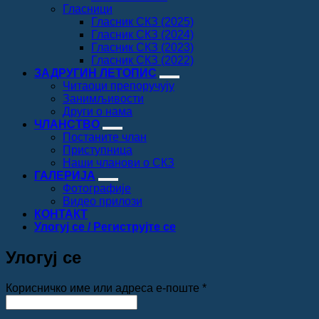
Гласници
Гласник СКЗ (2025)
Гласник СКЗ (2024)
Гласник СКЗ (2023)
Гласник СКЗ (2022)
ЗАДРУГИН ЛЕТОПИС
Читаоци препоручују
Занимљивости
Други о нама
ЧЛАНСТВО
Постаните члан
Приступница
Наши чланови о СКЗ
ГАЛЕРИЈА
Фотографије
Видео прилози
КОНТАКТ
Улогуј се / Региструјте се
Улогуј се
Обавезно
Корисничко име или адреса е-поште
*