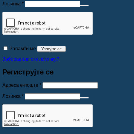
Обавезно
Лозинка
*
Запамти ме
Улогујте се
Заборавили сте лозинку?
Региструјте се
Обавезно
Адреса е-поште
*
Обавезно
Лозинка
*