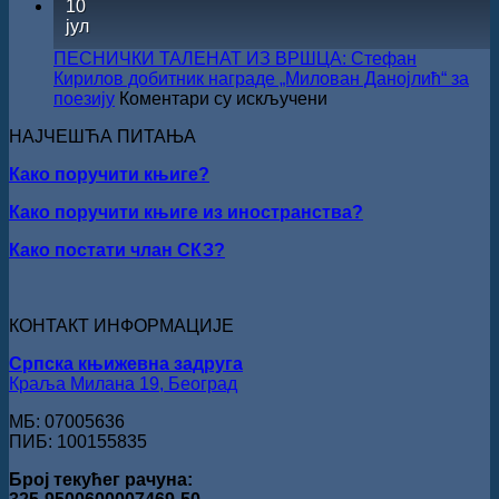
10
Сали
јул
СКЗ
одржан
ПЕСНИЧКИ ТАЛЕНАТ ИЗ ВРШЦА: Стефан
свечано
Кирилов добитник награде „Милован Данојлић“ за
уручењ
на
поезију
Коментари су искључени
Наград
ПЕСНИЧКИ
„Стеван
НАЈЧЕШЋА ПИТАЊА
ТАЛЕНАТ
Раичков
ИЗ
Како поручити књиге?
ВРШЦА:
Стефан
Како поручити књиге из иностранства?
Кирилов
добитник
Како постати члан СКЗ?
награде
„Милован
Данојлић“
за
КОНТАКТ ИНФОРМАЦИЈЕ
поезију
Српска књижевна задруга
Краља Милана 19, Београд
МБ: 07005636
ПИБ: 100155835
Број текућег рачуна: