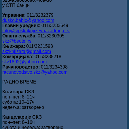
325-9500600007469-50
у ОТП банци
Управник:
011/3232379
dusko.babic@yahoo.com
Главни уредник:
011/3233649
info@srpskaknjizevnazadruga.rs
Општа служба:
011/3230305
skz@beotel.rs
Књижара:
011/3231593
skzknjizara@gmail.com
Комерцијала:
011/3238218
skz1892@yahoo.com
Рачуноводство:
011/3234398
racunovodstvo.skz@yahoo.com
РАДНО ВРЕМЕ
Књижара СКЗ
пон‒пет: 8‒21ч
субота: 10‒17ч
недеља: затворено
Канцеларије СКЗ
пон‒пет: 8‒16ч
субота и недеља: затворено