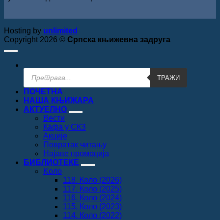
Hosting by
unlimited
Copyright 2026 ©
Српска књижевна задруга
Products
ТРАЖИ
search
ПОЧЕТНА
НАША КЊИЖАРА
АКТУЕЛНО
Вести
Кафа у СКЗ
Акције
Повратак читању
Најаве промоција
БИБЛИОТЕКЕ
Koло
118. Коло (2026)
117. Коло (2025)
116. Коло (2024)
115. Коло (2023)
114. Коло (2022)