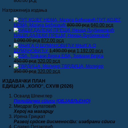
2,000.00 рсд.
800.00
рсд
Натраженија издања
ПУТ КОЈЕГ
Оригинална
Тренут
НЕМА, Матија Бећковић
800.00
рсд
640.00
рсд
цена
цена
је
је:
НАШИ ДАЛЕКИ ПРЕЦИ, Ненад Љубинковић
Оригинална
Тренутна
била:
640.00 
1,090.00
рсд
872.00
рсд
цена
цена
800.00 рсд.
КЊИГА О
је
је:
Оригинална
Тренутна
ШУМАНОВИЋУ
1,490.00
рсд
1,192.00
рсд
била:
872.00 рсд.
цена
цена
ЕВА, Ђовани Верга
Оригинална
1,090.00 рсд.
Тренутна
је
је:
450.00
рсд
320.00
рсд
цена
цена
била:
1,192.00 рсд
ТВРДИЦА, Молијер
је
Оригинална
је:
Тренутна
1,490.00 рсд.
350.00
рсд
320.00
рсд
била:
цена
320.00 рсд.
цена
ИЗДАВАЧКИ ПЛАН
450.00 рсд.
је
је:
ЕДИЦИЈА „КОЛО“
, CXVIII
(2026)
била:
320.00 рсд.
350.00 рсд.
Освалд Шпенглер
Политички списи (ОБЈАВЉЕНО)
Миодраг Булатовић
Херој на магарцу
Ирена Грицкат
Развој српске писмености: изабрани списи
Славко Петаковић