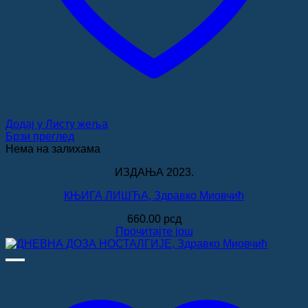
Додај у Листу жеља
Брзи преглед
Нема на залихама
ИЗДАЊА 2023.
КЊИГА ЛИШЋА, Здравко Миовчић
660.00
рсд
Прочитајте још