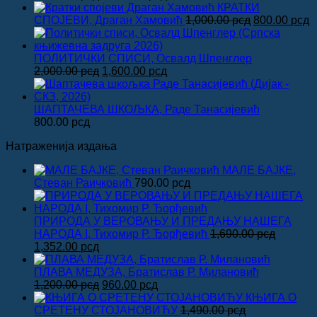
цена
цена
КРАТКИ
је
је:
Оригинална
Т
СПОЈЕВИ, Драган Хамовић
1,000.00
рсд
800.00
рсд
била:
1,600.00 рсд.
цена
ц
2,000.00 рсд.
је
је
била:
8
ПОЛИТИЧКИ СПИСИ, Освалд Шпенглер
Оригинална
Тренутна
1,000.00 рсд
2,000.00
рсд
1,600.00
рсд
цена
цена
је
је:
била:
1,600.00 рсд.
ШАПТАЧЕВА ШКОЉКА, Раде Танасијевић
2,000.00 рсд.
800.00
рсд
Натраженија издања
МАЛЕ БАЈКЕ,
Стеван Раичковић
790.00
рсд
ПРИРОДА У ВЕРОВАЊУ И ПРЕДАЊУ НАШЕГА
НАРОДА I, Тихомир Р. Ђорђевић
1,690.00
рсд
Оригинална
Тренутна
1,352.00
рсд
цена
цена
је
је:
ПЛАВА МЕДУЗА, Братислав Р. Милановић
била:
1,352.00 рсд.
Оригинална
Тренутна
1,200.00
рсд
960.00
рсд
1,690.00 рсд.
цена
цена
КЊИГА О
је
је:
СРЕТЕНУ СТОЈАНОВИЋУ
1,490.00
рсд