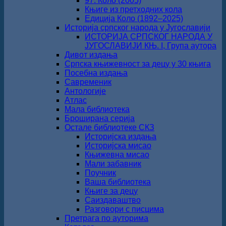
97. Коло (2005)
Књиге из претходних кола
Едиција Коло (1892‒2025)
Историја српског народа у Југославији
ИСТОРИЈА СРПСКОГ НАРОДА У
ЈУГОСЛАВИЈИ КЊ. I, Група аутора
Дивот издања
Српска књижевност за децу у 30 књига
Посебна издања
Савременик
Антологије
Атлас
Мала библиотека
Броширана серија
Остале библиотеке СКЗ
Историјска издања
Историјска мисао
Књижевна мисао
Мали забавник
Поучник
Ваша библиотека
Књиге за децу
Саиздаваштво
Разговори с писцима
Претрага по ауторима