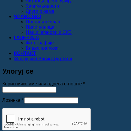
Читаоци препоручују
Занимљивости
Други о нама
ЧЛАНСТВО
Постаните члан
Приступница
Наши чланови о СКЗ
ГАЛЕРИЈА
Фотографије
Видео прилози
КОНТАКТ
Улогуј се / Региструјте се
Улогуј се
Обавезно
Корисничко име или адреса е-поште
*
Обавезно
Лозинка
*