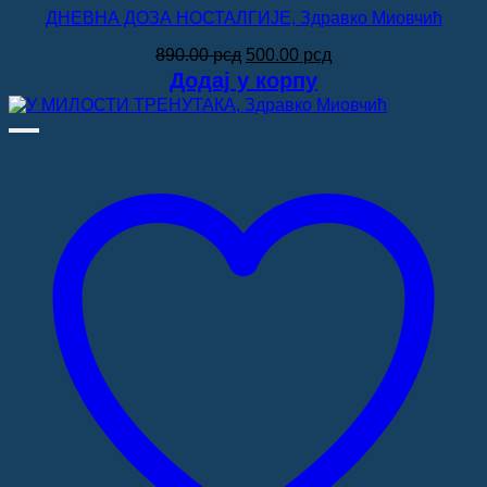
ДНЕВНА ДОЗА НОСТАЛГИЈЕ, Здравко Миовчић
Оригинална
Тренутна
890.00
рсд
500.00
рсд
цена
цена
Додај у корпу
је
је:
била:
500.00 рсд.
890.00 рсд.