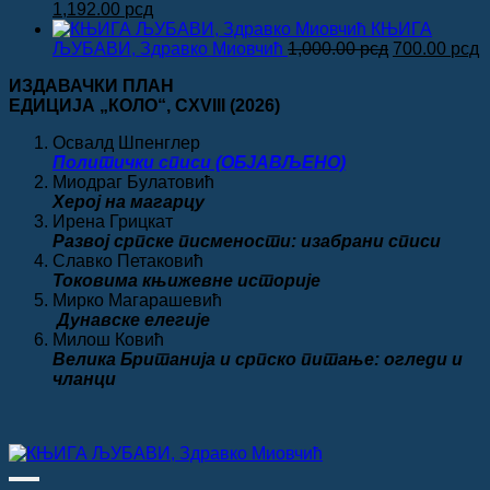
Оригинална
Тренутна
била:
960.00 рсд.
1,192.00
рсд
цена
цена
1,200.00 рсд.
КЊИГА
је
је:
Оригинална
Т
ЉУБАВИ, Здравко Миовчић
1,000.00
рсд
700.00
рсд
била:
1,192.00 рсд.
цена
ц
ИЗДАВАЧКИ ПЛАН
1,490.00 рсд.
је
ј
ЕДИЦИЈА „КОЛО“
, CXVIII
(2026)
била:
7
1,000.00 рсд
Освалд Шпенглер
Политички списи (ОБЈАВЉЕНО)
Миодраг Булатовић
Херој на магарцу
Ирена Грицкат
Развој српске писмености: изабрани списи
Славко Петаковић
Токовима књижевне историје
Мирко Магарашевић
Дунавске елегије
Милош Ковић
Велика
Британија и српско питање: огледи и
чланци