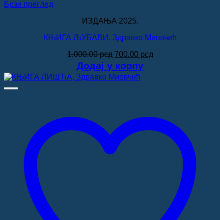
Брзи преглед
ИЗДАЊА 2025.
КЊИГА ЉУБАВИ, Здравко Миовчић
Оригинална
Тренутна
1,000.00
рсд
700.00
рсд
цена
цена
Додај у корпу
је
је:
била:
700.00 рсд.
1,000.00 рсд.