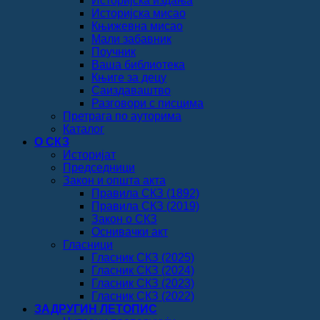
Историјска издања
Историјска мисао
Књижевна мисао
Мали забавник
Поучник
Ваша библиотека
Књиге за децу
Саиздаваштво
Разговори с писцима
Претрага по ауторима
Каталог
О СКЗ
Историјат
Председници
Закон и општа акта
Правила СКЗ (1892)
Правила СКЗ (2019)
Закон о СКЗ
Оснивачки акт
Гласници
Гласник СКЗ (2025)
Гласник СКЗ (2024)
Гласник СКЗ (2023)
Гласник СКЗ (2022)
ЗАДРУГИН ЛЕТОПИС