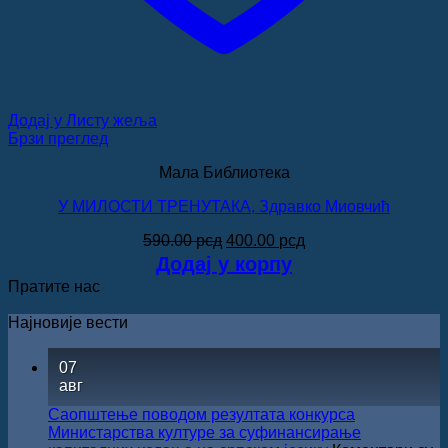
Додај у Листу жеља
Брзи преглед
Мала Библиотека
У МИЛОСТИ ТРЕНУТАКА, Здравко Миовчић
Оригинална
Тренутна
590.00
рсд
400.00
рсд
цена
цена
Додај у корпу
је
је:
Пратите нас
била:
400.00 рсд.
590.00 рсд.
Најновије вести
07
авг
Саопштење поводом резултата конкурса
Министарства културе за суфинансирање