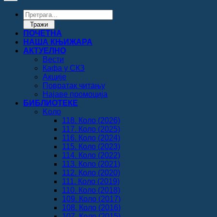
Products
search
Тражи
ПОЧЕТНА
НАША КЊИЖАРА
АКТУЕЛНО
Вести
Кафа у СКЗ
Акције
Повратак читању
Најаве промоција
БИБЛИОТЕКЕ
Koло
118. Коло (2026)
117. Коло (2025)
116. Коло (2024)
115. Коло (2023)
114. Коло (2022)
113. Коло (2021)
112. Коло (2020)
111. Коло (2019)
110. Коло (2018)
109. Коло (2017)
108. Коло (2016)
107. Коло (2015)