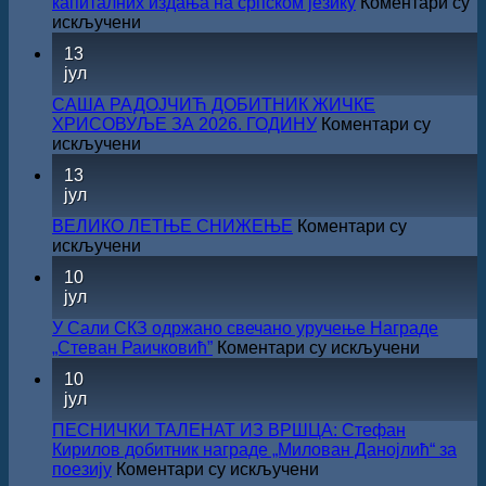
капиталних издања на српском језику
Коментари су
на
искључени
Саопштење
13
поводом
јул
резултата
конкурса
САША РАДОЈЧИЋ ДОБИТНИК ЖИЧКЕ
Министарства
ХРИСОВУЉЕ ЗА 2026. ГОДИНУ
Коментари су
културе
на
искључени
за
САША
13
суфинансирање
РАДОЈЧИЋ
јул
капиталних
ДОБИТНИК
издања
ЖИЧКЕ
ВЕЛИКО ЛЕТЊЕ СНИЖЕЊЕ
Коментари су
на
ХРИСОВУЉЕ
на
искључени
српском
ЗА
ВЕЛИКО
језику
10
2026.
ЛЕТЊЕ
јул
ГОДИНУ
СНИЖЕЊЕ
У Сали СКЗ одржано свечано уручење Награде
на
„Стеван Раичковић”
Коментари су искључени
У
10
Сали
јул
СКЗ
одржан
ПЕСНИЧКИ ТАЛЕНАТ ИЗ ВРШЦА: Стефан
свечано
Кирилов добитник награде „Милован Данојлић“ за
уручењ
на
поезију
Коментари су искључени
Наград