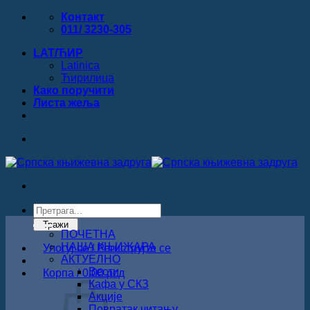
Прескочи
Контакт
на
011/ 3230-305
садржај
LAT/ЋИР
Latinica
Ћирилица
Како поручити
Листa жеља
Products
search
Тражи
ПОЧЕТНА
НАША КЊИЖАРА
Улогуј се / Региструјте се
АКТУЕЛНО
Вести
Корпа /
0.00
рсд
Кафа у СКЗ
Акције
Повратак читању