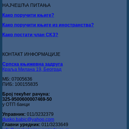
ПЕСНИЧКИ
„Стеван
НАЈЧЕШЋА ПИТАЊА
ТАЛЕНАТ
Раичков
ИЗ
Како поручити књиге?
ВРШЦА:
Стефан
Како поручити књиге из иностранства?
Кирилов
добитник
Како постати члан СКЗ?
награде
„Милован
Данојлић“
за
КОНТАКТ ИНФОРМАЦИЈЕ
поезију
Српска књижевна задруга
Краља Милана 19, Београд
МБ: 07005636
ПИБ: 100155835
Број текућег рачуна:
325-9500600007469-50
у ОТП банци
Управник:
011/3232379
dusko.babic@yahoo.com
Главни уредник:
011/3233649