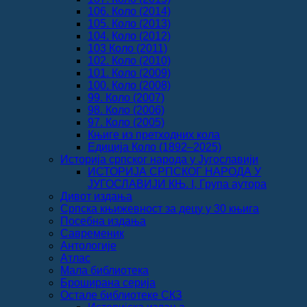
106. Коло (2014)
105. Коло (2013)
104. Коло (2012)
103 Коло (2011)
102. Коло (2010)
101. Коло (2009)
100. Коло (2008)
99. Коло (2007)
98. Коло (2006)
97. Коло (2005)
Књиге из претходних кола
Едиција Коло (1892‒2025)
Историја српског народа у Југославији
ИСТОРИЈА СРПСКОГ НАРОДА У
ЈУГОСЛАВИЈИ КЊ. I, Група аутора
Дивот издања
Српска књижевност за децу у 30 књига
Посебна издања
Савременик
Антологије
Атлас
Мала библиотека
Броширана серија
Остале библиотеке СКЗ