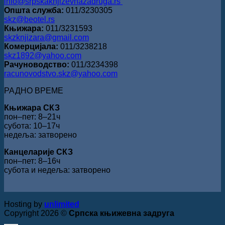
info@srpskaknjizevnazadruga.rs
Општа служба:
011/3230305
skz@beotel.rs
Књижара:
011/3231593
skzknjizara@gmail.com
Комерцијала:
011/3238218
skz1892@yahoo.com
Рачуноводство:
011/3234398
racunovodstvo.skz@yahoo.com
РАДНО ВРЕМЕ
Књижара СКЗ
пон‒пет: 8‒21ч
субота: 10‒17ч
недеља: затворено
Канцеларије СКЗ
пон‒пет: 8‒16ч
субота и недеља: затворено
Hosting by
unlimited
Copyright 2026 ©
Српска књижевна задруга