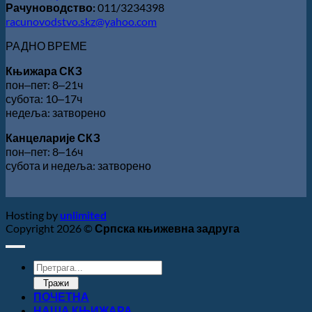
Рачуноводство:
011/3234398
racunovodstvo.skz@yahoo.com
РАДНО ВРЕМЕ
Књижара СКЗ
пон‒пет: 8‒21ч
субота: 10‒17ч
недеља: затворено
Канцеларије СКЗ
пон‒пет: 8‒16ч
субота и недеља: затворено
Hosting by
unlimited
Copyright 2026 ©
Српска књижевна задруга
Products
search
Тражи
ПОЧЕТНА
НАША КЊИЖАРА