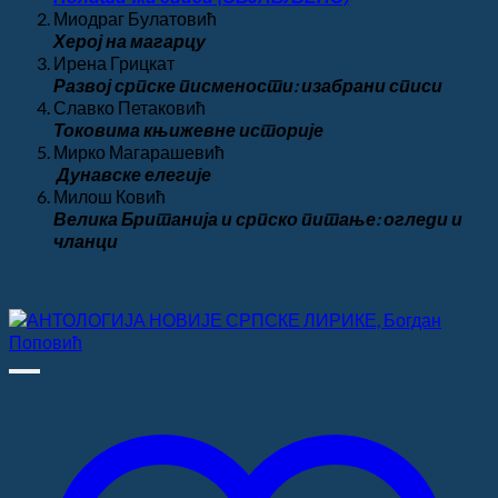
Миодраг Булатовић
Херој на магарцу
Ирена Грицкат
Развој српске писмености: изабрани списи
Славко Петаковић
Токовима књижевне историје
Мирко Магарашевић
Дунавске елегије
Милош Ковић
Велика
Британија и српско питање: огледи и
чланци