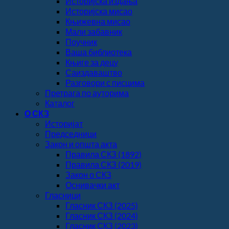
Историјска издања
Историјска мисао
Књижевна мисао
Мали забавник
Поучник
Ваша библиотека
Књиге за децу
Саиздаваштво
Разговори с писцима
Претрага по ауторима
Каталог
О СКЗ
Историјат
Председници
Закон и општа акта
Правила СКЗ (1892)
Правила СКЗ (2019)
Закон о СКЗ
Оснивачки акт
Гласници
Гласник СКЗ (2025)
Гласник СКЗ (2024)
Гласник СКЗ (2023)