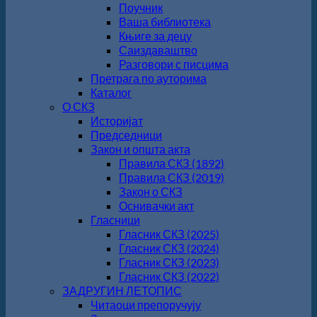
Поучник
Ваша библиотека
Књиге за децу
Саиздаваштво
Разговори с писцима
Претрага по ауторима
Каталог
О СКЗ
Историјат
Председници
Закон и општа акта
Правила СКЗ (1892)
Правила СКЗ (2019)
Закон о СКЗ
Оснивачки акт
Гласници
Гласник СКЗ (2025)
Гласник СКЗ (2024)
Гласник СКЗ (2023)
Гласник СКЗ (2022)
ЗАДРУГИН ЛЕТОПИС
Читаоци препоручују