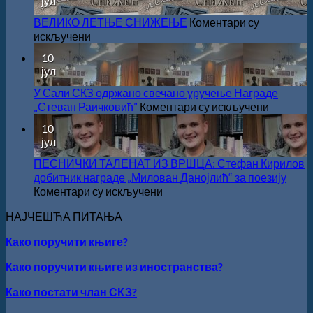
јул
капиталних
ДОБИТНИК
издања
ЖИЧКЕ
ВЕЛИКО ЛЕТЊЕ СНИЖЕЊЕ
Коментари су
на
ХРИСОВУЉЕ
на
искључени
српском
ЗА
ВЕЛИКО
10
језику
2026.
ЛЕТЊЕ
јул
ГОДИНУ
СНИЖЕЊЕ
У Сали СКЗ одржано свечано уручење Награде
на
„Стеван Раичковић”
Коментари су искључени
У
10
Сали
јул
СКЗ
одржан
ПЕСНИЧКИ ТАЛЕНАТ ИЗ ВРШЦА: Стефан Кирилов
свечано
добитник награде „Милован Данојлић“ за поезију
уручење
на
Коментари су искључени
Награде
ПЕСНИЧКИ
НАЈЧЕШЋА ПИТАЊА
„Стеван
ТАЛЕНАТ
Раичков
ИЗ
Како поручити књиге?
ВРШЦА:
Стефан
Како поручити књиге из иностранства?
Кирилов
добитник
Како постати члан СКЗ?
награде