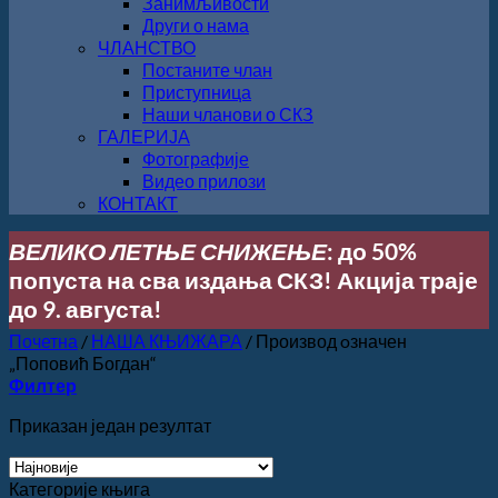
Занимљивости
Други о нама
ЧЛАНСТВО
Постаните члан
Приступница
Наши чланови о СКЗ
ГАЛЕРИЈА
Фотографије
Видео прилози
КОНТАКТ
ВЕЛИКО ЛЕТЊЕ СНИЖЕЊЕ
: до 50%
попуста на сва издања СКЗ! Акција траје
до 9. августа!
Почетна
/
НАША КЊИЖАРА
/
Производ oзначен
„Поповић Богдан“
Филтер
Приказан један резултат
Категорије књига