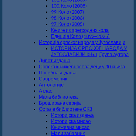
100. Коло (2008)
99. Коло (2007)
98. Коло (2006)
97. Коло (2005)
Књиге из претходних кола
Едиција Коло (1892‒2025)
Историја српског народа у Југославији
ИСТОРИЈА СРПСКОГ НАРОДА У
ЈУГОСЛАВИЈИ КЊ. I, Група аутора
Дивот издања
Српска књижевност за децу у 30 књига
Посебна издања
Савременик
Антологије
Атлас
Мала библиотека
Броширана серија
Остале библиотеке СКЗ
Историјска издања
Историјска мисао
Књижевна мисао
Мали забавник