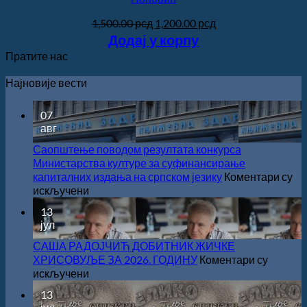
Оригинална
Тренутна
1,500.00
рсд
1,200.00
рсд
цена
цена
Додај у корпу
је
је:
Пратите нас
била:
1,200.00 рсд.
1,500.00 рсд.
Најновије вести
07
авг
Саопштење поводом резултата конкурса
Министарства културе за суфинансирање
капиталних издања на српском језику
Коментари су
на
искључени
Саопштење
13
поводом
јул
резултата
конкурса
САША РАДОЈЧИЋ ДОБИТНИК ЖИЧКЕ
Министарства
ХРИСОВУЉЕ ЗА 2026. ГОДИНУ
Коментари су
културе
на
искључени
за
САША
13
суфинансирање
РАДОЈЧИЋ