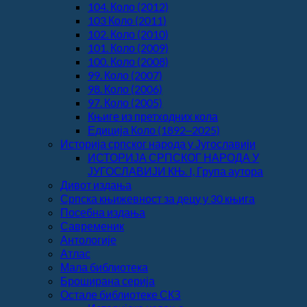
104. Коло (2012)
103 Коло (2011)
102. Коло (2010)
101. Коло (2009)
100. Коло (2008)
99. Коло (2007)
98. Коло (2006)
97. Коло (2005)
Књиге из претходних кола
Едиција Коло (1892‒2025)
Историја српског народа у Југославији
ИСТОРИЈА СРПСКОГ НАРОДА У
ЈУГОСЛАВИЈИ КЊ. I, Група аутора
Дивот издања
Српска књижевност за децу у 30 књига
Посебна издања
Савременик
Антологије
Атлас
Мала библиотека
Броширана серија
Остале библиотеке СКЗ