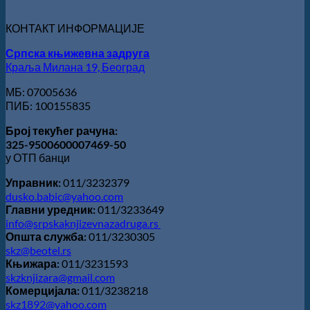
„Милован
Данојлић“
КОНТАКТ ИНФОРМАЦИЈЕ
за
поезију
Српска књижевна задруга
Краља Милана 19, Београд
МБ: 07005636
ПИБ: 100155835
Број текућег рачуна:
325-9500600007469-50
у ОТП банци
Управник:
011/3232379
dusko.babic@yahoo.com
Главни уредник:
011/3233649
info@srpskaknjizevnazadruga.rs
Општа служба:
011/3230305
skz@beotel.rs
Књижара:
011/3231593
skzknjizara@gmail.com
Комерцијала:
011/3238218
skz1892@yahoo.com