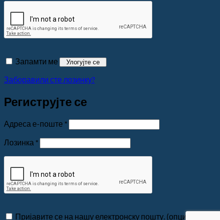
Запамти ме
Улогујте се
Заборавили сте лозинку?
Региструјте се
Обавезно
Адреса е-поште
*
Обавезно
Лозинка
*
Пријавите се на нашу електронску пошту.
(опционо)