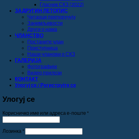
Гласник СКЗ (2022)
ЗАДРУГИН ЛЕТОПИС
Читаоци препоручују
Занимљивости
Други о нама
ЧЛАНСТВО
Постаните члан
Приступница
Наши чланови о СКЗ
ГАЛЕРИЈА
Фотографије
Видео прилози
КОНТАКТ
Улогуј се / Региструјте се
Улогуј се
Обавезно
Корисничко име или адреса е-поште
*
Обавезно
Лозинка
*