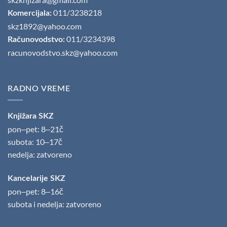
011/3238218
Komercijala:
skz1892@yahoo.com
011/3234398
Računovodstvo:
racunovodstvo.skz@yahoo.com
RADNO VREME
Knjižara SKZ
pon‒pet: 8‒21č
subota: 10‒17č
nedelja: zatvoreno
Kancelarije SKZ
pon‒pet: 8‒16č
subota i nedelja: zatvoreno