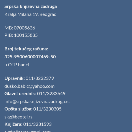
Srpska književna zadruga
Kralja Milana 19, Beograd
MB: 07005636
PIB: 100155835
Broj tekućeg računa:
325-9500600007469-50
u OTP banci
011/3232379
Upravnik:
dusko.babic@yahoo.com
011/3233649
Glavni urednik:
info@srpskaknjizevnazadruga.rs
011/3230305
Opšta služba:
skz@beotel.rs
011/3231593
Knjižara:
skzknjizara@gmail.com