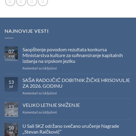
NAJNOVIJE VESTI
Saopštenje povodom rezultata konkursa
07
Ministarstva kulture za sufinansiranje kapitalnih
avg
izdanja na srpskom jeziku
na
Komentari su isključeni
Saopštenje
povodom
SAŠA RADOJČIĆ DOBITNIK ŽIČKE HRISOVULJE
13
rezultata
ZA 2026. GODINU
jul
konkursa
na
Komentari su isključeni
Ministarstva
SAŠA
kulture
RADOJČIĆ
VELIKO LETNJE SNIŽENJE
za
13
DOBITNIK
sufinansiranje
jul
na
Komentari su isključeni
ŽIČKE
kapitalnih
VELIKO
HRISOVULJE
izdanja
LETNJE
ZA
na
U Sali SKZ održano svečano uručenje Nagrade
SNIŽENJE
10
2026.
srpskom
„Stevan Raičković”
jul
GODINU
jeziku