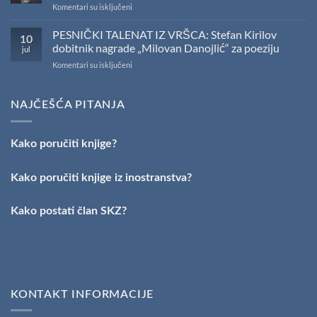
na
Komentari su isključeni
U
Sali
PESNIČKI TALENAT IZ VRŠCA: Stefan Kirilov
10
SKZ
dobitnik nagrade „Milovan Danojlić“ za poeziju
jul
održano
na
Komentari su isključeni
svečano
PESNIČKI
uručenje
TALENAT
Nagrade
IZ
„Stevan
NAJČEŠĆA PITANJA
VRŠCA:
Raičković”
Stefan
Kirilov
Kako poručiti knjige?
dobitnik
nagrade
„Milovan
Kako poručiti knjige iz inostranstva?
Danojlić“
za
poeziju
Kako postati član SKZ?
KONTAKT INFORMACIJE