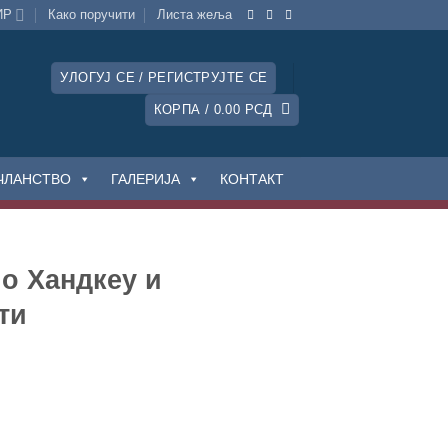
ИР
Како поручити
Листa жеља
УЛОГУЈ СЕ / РЕГИСТРУЈТЕ СЕ
КОРПА /
0.00
РСД
ЧЛАНСТВО
ГАЛЕРИЈА
КОНТАКТ
 о Хандкеу и
ти