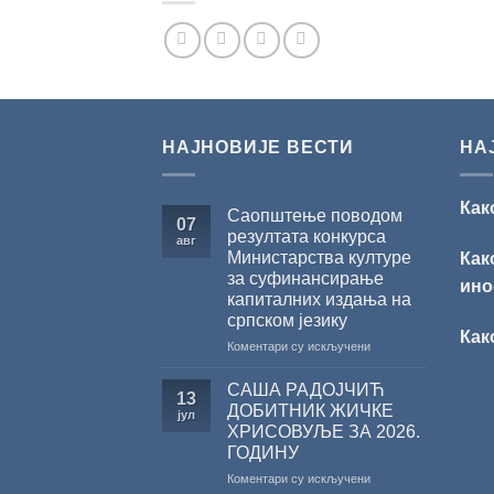
НАЈНОВИЈЕ ВЕСТИ
НА
Как
Саопштење поводом
07
резултата конкурса
авг
Министарства културе
Как
за суфинансирање
ино
капиталних издања на
српском језику
Как
на
Коментари су искључени
Саопштење
поводом
САША РАДОЈЧИЋ
13
резултата
ДОБИТНИК ЖИЧКЕ
јул
конкурса
ХРИСОВУЉЕ ЗА 2026.
Министарства
ГОДИНУ
културе
за
на
Коментари су искључени