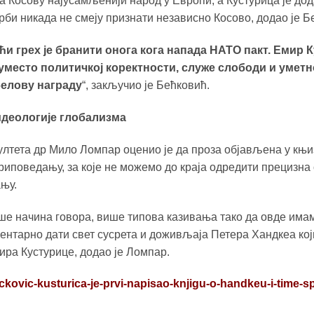
на Косову најусамљенији народ у Европи, а Кустурица је до
рби никада не смеју признати независно Косово, додао је Б
и грех је бранити онога кога напада НАТО пакт. Емир 
и уместо политичкој коректности, служе слободи и уметн
белову награду
“, закључио је Бећковић.
идеологије глобализма
тета др Мило Ломпар оценио је да проза објављена у књиз
поведању, за које не можемо до краја одредити прецизна 
њу.
ше начина говора, више типова казивања тако да овде имам
ентарно дати свет сусрета и доживљаја Петера Хандкеа који
мира Кустурице, додао је Ломпар.
ckovic-kusturica-je-prvi-napisao-knjigu-o-handkeu-i-time-s