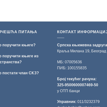
ЈЧЕШЋА ПИТАЊА
КОНТАКТ ИНФОРМАЦИ
о поручити књиге?
Српска књижевна задруг
Краља Милана 19, Београд
о поручити књиге из
странства?
МБ: 07005636
ПИБ: 100155835
о постати члан СКЗ?
Број текућег рачуна:
325-9500600007469-50
у ОТП банци
Управник:
011/3232379