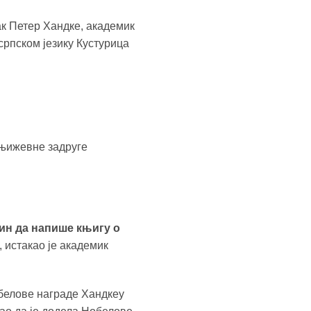
ак Петер Хандкe, академик
српском језику Кустурица
књижевне задруге
бин да напише књигу о
“, истакао је академик
обелове награде Хандкеу