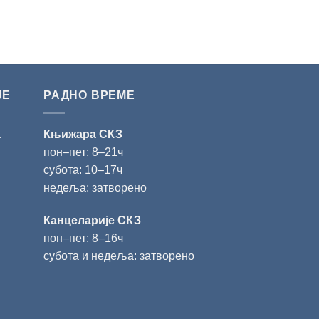
ЈЕ
РАДНО ВРЕМЕ
а
Књижара СКЗ
пон‒пет: 8‒21ч
субота: 10‒17ч
недеља: затворено
Канцеларије СКЗ
пон‒пет: 8‒16ч
субота и недеља: затворено