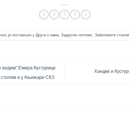
унос је постављен у
Други о нама
,
Задругин летопис
. Забележите
стални
е видим“ Емира Кустурице
Хандке и Кусту
 столом и у Књижари СКЗ