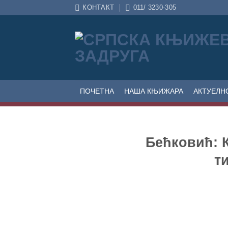
Прескочи
КОНТАКТ
011/ 3230-305
на
садржај
ПОЧЕТНА
НАША КЊИЖАРА
АКТУЕЛН
Бећковић: К
т