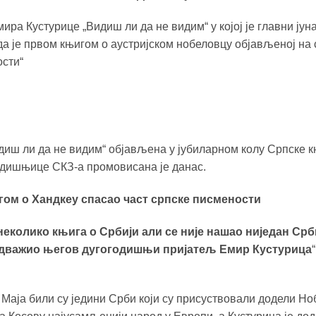
ира Кустурице „Видиш ли да не видим“ у којој је главни јун
да је првом књигом о аустријском нобеловцу објављеној на 
ости“
диш ли да не видим“ објављена у јубиларном колу Српске 
дишњице СКЗ-а промовисана је данас.
гом о Хандкеу спасао част српске писмености
неколико књига о Србији али се није нашао ниједан Ср
 одважио његов дугогодишњи пријатељ Емир Кустурица
 Маја били су једини Срби који су присуствовали додели Н