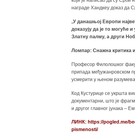
који је написао да су Срби 
награде Хандкеу доказ да С
„
У данашњој Европи највећ
доказују да је то могуће 
Златну палму, а други Но
Ломпар: Снажна критика 
Професор Филолошког факул
припада међужанровском при
усмерити у њеном разумева
Код Кустурице се укршта ви
документарни, што је фрагм
и другог главног јунака – Е
ЛИНК: https://pogled.me/be
pismenosti/