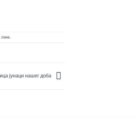
 линк
.
рица јунаци нашег доба