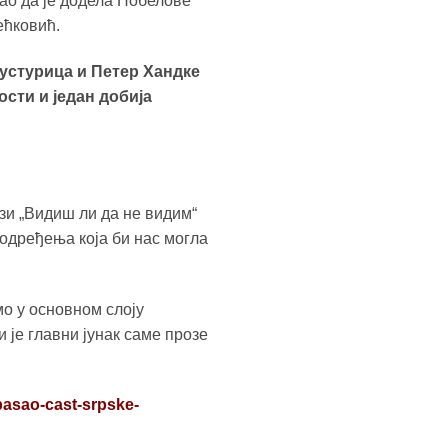
дао да је додела Нобелове
ећковић.
Кустурица и Петер Хандке
ости и један добија
и „Видиш ли да не видим“
одређења која би нас могла
о у основном слоју
 је главни јунак саме прозе
pasao-cast-srpske-