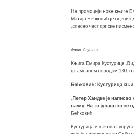
На промоцији нове књиге Ем
Матија Бећковић је оценио 
„спасао част српске писмен
Фото: Спутник
Књига Емира Кустурице „Ви
штампаном поводом 130. го
Бећковић: Кустурица књи
„
Петер Хандке је написао 
њему. На то јунаштво се
Бећковић.
Кустурица и његова супруга