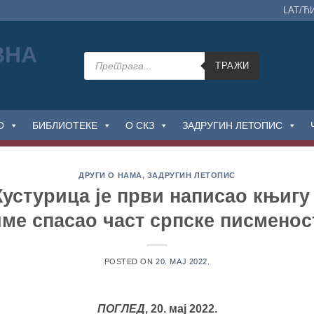
LAT/Ћ
Products
search
ТРАЖИ
О
БИБЛИОТЕКЕ
О СКЗ
ЗАДРУГИН ЛЕТОПИС
ДРУГИ О НАМА
,
ЗАДРУГИН ЛЕТОПИС
устурица је први написао књигу
име спасао част српске писменос
POSTED ON
20. МАЈ 2022.
ПОГЛЕД
, 20. мај 2022.