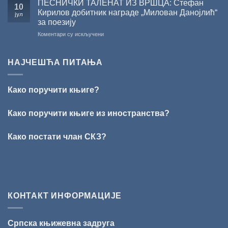
ПЕСНИЧКИ ТАЛЕНАТ ИЗ ВРШЦА: Стефан
10
СКЗ
Кирилов добитник награде „Милован Данојлић“
јул
одржано
за поезију
свечано
на
Коментари су искључени
уручење
ПЕСНИЧКИ
Награде
ТАЛЕНАТ
„Стеван
ИЗ
Раичковић”
НАЈЧЕШЋА ПИТАЊА
ВРШЦА:
Стефан
Кирилов
Како поручити књиге?
добитник
награде
„Милован
Како поручити књиге из иностранства?
Данојлић“
за
Како постати члан СКЗ?
поезију
КОНТАКТ ИНФОРМАЦИЈЕ
Српска књижевна задруга