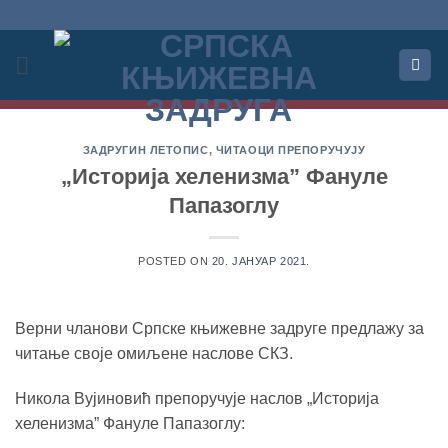
Прескочи
на
садржај
ЗАДРУГИН ЛЕТОПИС
,
ЧИТАОЦИ ПРЕПОРУЧУЈУ
„Историја хеленизма” Фануле
Папазоглу
POSTED ON
20. ЈАНУАР 2021.
Верни чланови Српске књижевне задруге предлажу за
читање своје омиљене наслове СКЗ.
Никола Вујиновић препоручује наслов „Историја
хеленизма” Фануле Папазоглу: