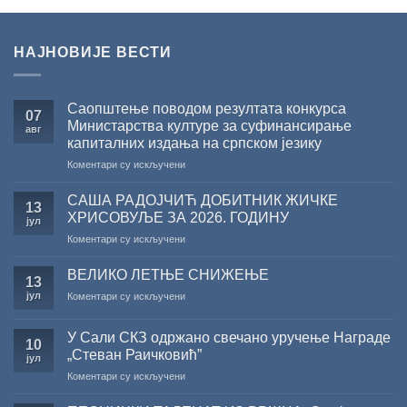
НАЈНОВИЈЕ ВЕСТИ
Саопштење поводом резултата конкурса
07
Министарства културе за суфинансирање
авг
капиталних издања на српском језику
на
Коментари су искључени
Саопштење
поводом
САША РАДОЈЧИЋ ДОБИТНИК ЖИЧКЕ
13
резултата
ХРИСОВУЉЕ ЗА 2026. ГОДИНУ
јул
конкурса
на
Коментари су искључени
Министарства
САША
културе
РАДОЈЧИЋ
за
ВЕЛИКО ЛЕТЊЕ СНИЖЕЊЕ
13
ДОБИТНИК
суфинансирање
јул
на
Коментари су искључени
ЖИЧКЕ
капиталних
ВЕЛИКО
ХРИСОВУЉЕ
издања
ЛЕТЊЕ
ЗА
на
У Сали СКЗ одржано свечано уручење Награде
СНИЖЕЊЕ
10
2026.
српском
„Стеван Раичковић”
јул
ГОДИНУ
језику
на
Коментари су искључени
У
Сали