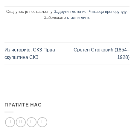
Овај унос је постављен у
Задругин летопис
,
Читаоци препоручују
.
Забележите
стални линк
.
Из историје: СКЗ Прва
Сретен Стојковић (1854–
скупштина СКЗ
1928)
ПРАТИТЕ НАС