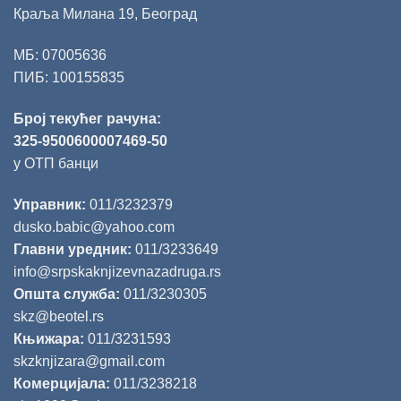
Краља Милана 19, Београд
МБ: 07005636
ПИБ: 100155835
Број текућег рачуна:
325-9500600007469-50
у ОТП банци
Управник:
011/3232379
dusko.babic@yahoo.com
Главни уредник:
011/3233649
info@srpskaknjizevnazadruga.rs
Општа служба:
011/3230305
skz@beotel.rs
Књижара:
011/3231593
skzknjizara@gmail.com
Комерцијала:
011/3238218