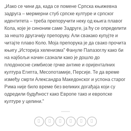
„Иако се чини да, када се помене Српска књижевна
задруга – мермерни стуб српске културе и српског
идентитета – треба препоручити неку од књига плавог
Кола, које је синоним саме Задруге, ја ћу се определити
за нешто другачију препоруку. Али свакако купујте и
читајте плаво Коло. Моја препорука је да свако прочита
књигу „Историја хеленизма” Фануле Папазоглу како би
на најбољи начин сазнали како је дошло до
плодоносне симбиозе грчке антике и оријенталних
култура Египта, Месопотамије, Персије. Те да време
између смрти Александра Македонског и успона старог
Рима није било време без великих догађаја који су
одредили будућност како Европе тако и европске
културе у целини.”