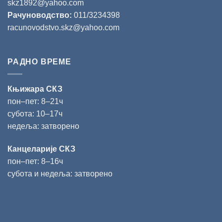
skz1892@yahoo.com
Рачуноводство:
011/3234398
racunovodstvo.skz@yahoo.com
РАДНО ВРЕМЕ
Књижара СКЗ
пон‒пет: 8‒21ч
субота: 10‒17ч
недеља: затворено
Канцеларије СКЗ
пон‒пет: 8‒16ч
субота и недеља: затворено