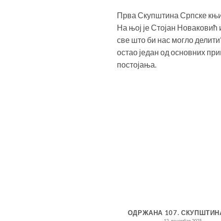
Прва Скупштина Српске књиже
На њој је Стојан Новаковић
све што би нас могло делити”
остао један од основних при
постојања.
3. РЕДОВНА СКУПШТИНА
ОДРЖАНА 107. СКУПШТИН
 КЊИЖЕВНЕ ЗАДРУГЕ – 18.
12. децембар 2025.