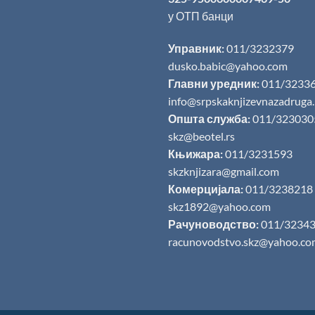
у ОТП банци
Управник:
011/3232379
dusko.babic@yahoo.com
Главни уредник:
011/3233
info@srpskaknjizevnazadruga
Општа служба:
011/323030
skz@beotel.rs
Књижара:
011/3231593
skzknjizara@gmail.com
Комерцијала:
011/3238218
skz1892@yahoo.com
Рачуноводство:
011/3234
racunovodstvo.skz@yahoo.co