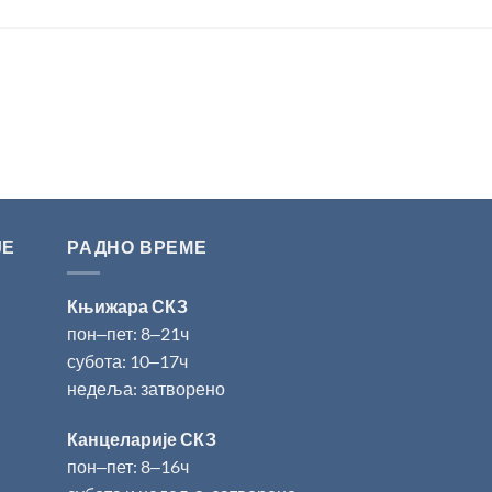
ЈЕ
РАДНО ВРЕМЕ
Књижара СКЗ
пон‒пет: 8‒21ч
субота: 10‒17ч
недеља: затворено
Канцеларије СКЗ
пон‒пет: 8‒16ч