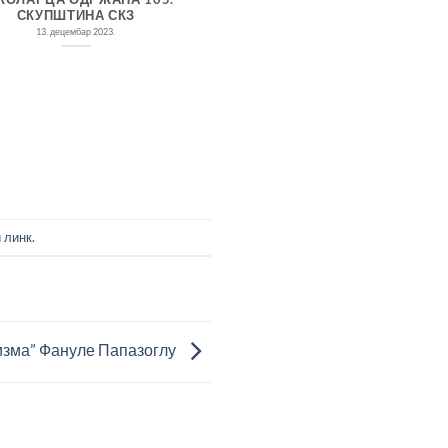
СКУПШТИНА СКЗ
СВЕЧАНА СКУПШТИНА С
КЊИЖЕВНЕ ЗАДРУГ
13. децембар 2023.
6. октобар 2022.
 линк
.
изма” Фануле Папазоглу