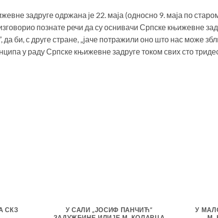
вне задруге одржана је 22. маја (односно 9. маја по старом
 изговорио познате речи да су оснивачи Српске књижевне за
, да би, с друге стране, „јаче потражили оно што нас може збл
нципа у раду Српске књижевне задруге током свих сто триде
А СКЗ
У САЛИ „ЈОСИФ ПАНЧИЋ“
У МАЛ
ЗАДУЖБИНЕ ИЛИЈЕ М. КОЛАРЦА
М.