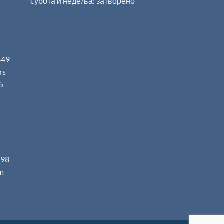
субота и недеља: затворено
649
.rs
5
398
m