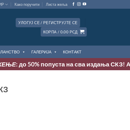
ИР
Како поручити
Листa жеља
УЛОГУЈ СЕ / РЕГИСТРУЈТЕ СЕ
КОРПА /
0.00
РСД
ЧЛАНСТВО
ГАЛЕРИЈА
КОНТАКТ
Е
: до 50% попуста на сва издања СКЗ! Акција
КЗ