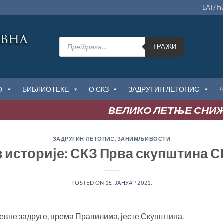
LAT/Ћ
Products
search
ТРАЖИ
О
БИБЛИОТЕКЕ
О СКЗ
ЗАДРУГИН ЛЕТОПИС
ВЕЛИКО ЛЕТЊЕ СНИЖЕЊ
ЗАДРУГИН ЛЕТОПИС
,
ЗАНИМЉИВОСТИ
з историје: СКЗ Прва скупштина С
POSTED ON
15. ЈАНУАР 2021.
вне задруге, према Правилима, јесте Скупштина.