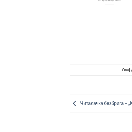
, 13 ЧАСОВА, МАЛА САЛА
ЖБИНЕ ИЛИЈЕ М. КОЛАРЦА
15. јун 2021.
Овај 
Читалачка безбрига – „