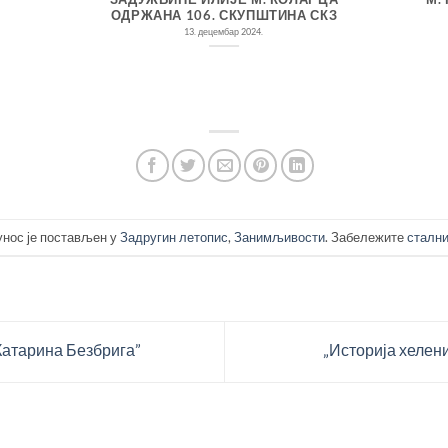
ОДРЖАНА 106. СКУПШТИНА СКЗ
13. децембар 2024.
унос је постављен у
Задругин летопис
,
Занимљивости
. Забележите
стални
Катарина Безбрига”
„Историја хелен