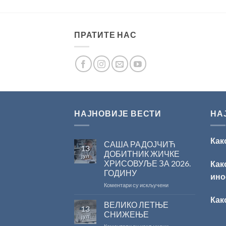
ПРАТИТЕ НАС
НАЈНОВИЈЕ ВЕСТИ
НА
Как
САША РАДОЈЧИЋ
13
ДОБИТНИК ЖИЧКЕ
јул
ХРИСОВУЉЕ ЗА 2026.
Как
ГОДИНУ
ино
на
Коментари су искључени
САША
Как
РАДОЈЧИЋ
ВЕЛИКО ЛЕТЊЕ
13
ДОБИТНИК
СНИЖЕЊЕ
јул
ЖИЧКЕ
на