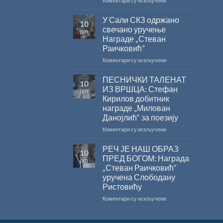
Коментари су искључени
ХРИСОВУЉЕ
ВЕЛИКО
ЗА
ЛЕТЊЕ
У Сали СКЗ одржано
2026.
10
СНИЖЕЊЕ
ГОДИНУ
свечано уручење
јул
Награде „Стеван
Раичковић”
на
Коментари су искључени
У
Сали
ПЕСНИЧКИ ТАЛЕНАТ
10
СКЗ
ИЗ ВРШЦА: Стефан
јул
одржано
Кирилов добитник
свечано
награде „Милован
уручење
Данојлић“ за поезију
Награде
„Стеван
на
Коментари су искључени
Раичковић”
ПЕСНИЧКИ
ТАЛЕНАТ
РЕЧ ЈЕ НАШ ОБРАЗ
10
ИЗ
ПРЕД БОГОМ: Награда
јул
ВРШЦА:
„Стеван Раичковић“
Стефан
уручена Слободану
Кирилов
Ристовићу
добитник
награде
на
Коментари су искључени
„Милован
РЕЧ
Данојлић“
ЈЕ
за