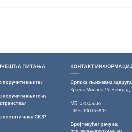
ЈЧЕШЋА ПИТАЊА
КОНТАКТ ИНФОРМАЦИ
о поручити књиге?
Српска књижевна задруга
Краља Милана 19, Београд
о поручити књиге из
странства?
МБ: 07005636
ПИБ: 100155835
о постати члан СКЗ?
Број текућег рачуна:
325-9500600007469-50