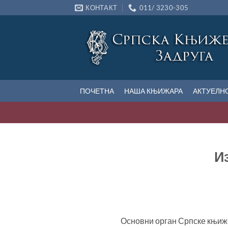
Прескочи
КОНТАКТ
011/ 3230-305
на
садржај
ПОЧЕТНА
НАША КЊИЖАРА
АКТУЕЛН
И
Основни орган Српске књиже