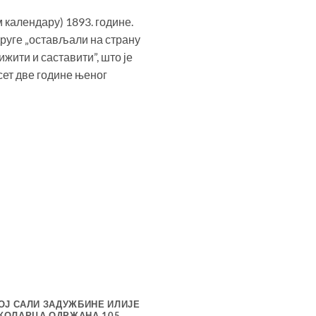
 календару) 1893. године.
друге „остављали на страну
ижити и саставити”, што је
сет две године њеног
ОЈ САЛИ ЗАДУЖБИНЕ ИЛИЈЕ
ДЕЦЕНИЈЕ ВРХУНСКИХ Д
 КОЛАРЦА ОДРЖАНА 105.
ОДРЖАНА РЕДОВНА ИЗБО