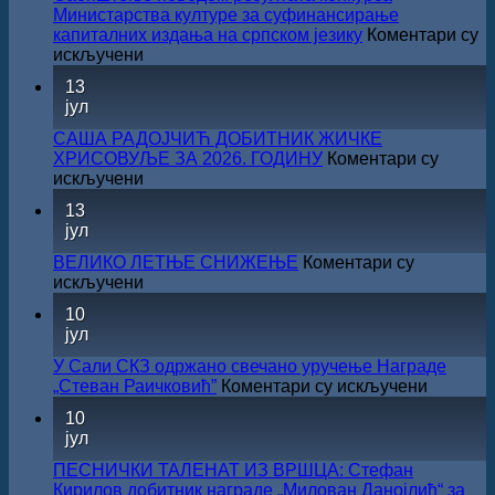
Министарства културе за суфинансирање
капиталних издања на српском језику
Коментари су
на
искључени
Саопштење
13
поводом
јул
резултата
конкурса
САША РАДОЈЧИЋ ДОБИТНИК ЖИЧКЕ
Министарства
ХРИСОВУЉЕ ЗА 2026. ГОДИНУ
Коментари су
културе
на
искључени
за
САША
13
суфинансирање
РАДОЈЧИЋ
јул
капиталних
ДОБИТНИК
издања
ЖИЧКЕ
ВЕЛИКО ЛЕТЊЕ СНИЖЕЊЕ
Коментари су
на
ХРИСОВУЉЕ
на
искључени
српском
ЗА
ВЕЛИКО
језику
10
2026.
ЛЕТЊЕ
јул
ГОДИНУ
СНИЖЕЊЕ
У Сали СКЗ одржано свечано уручење Награде
на
„Стеван Раичковић”
Коментари су искључени
У
10
Сали
јул
СКЗ
одржан
ПЕСНИЧКИ ТАЛЕНАТ ИЗ ВРШЦА: Стефан
свечано
Кирилов добитник награде „Милован Данојлић“ за