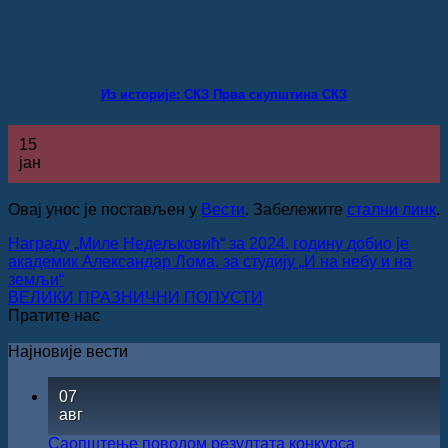
Из историје: СКЗ Прва скупштина СКЗ
15
јан
Овај унос је постављен у
Вести
. Забележите
стални линк
.
Награду „Миле Недељковић“ за 2024. годину добио је
академик Александар Лома, за студију „И на небу и на
земљи“
ВЕЛИКИ ПРАЗНИЧНИ ПОПУСТИ
Пратите нас
Најновије вести
07
авг
Саопштење поводом резултата конкурса