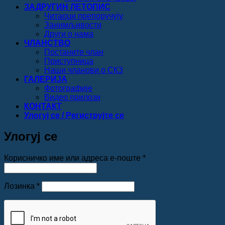
ЗАДРУГИН ЛЕТОПИС
Читаоци препоручују
Занимљивости
Други о нама
ЧЛАНСТВО
Постаните члан
Приступница
Наши чланови о СКЗ
ГАЛЕРИЈА
Фотографије
Видео прилози
КОНТАКТ
Улогуј се / Региструјте се
Улогуј се
Обавезно
Корисничко име или адреса е-поште
*
Обавезно
Лозинка
*