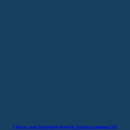
У Малој сали Задужбине Илије М. Коларца одржана 105.