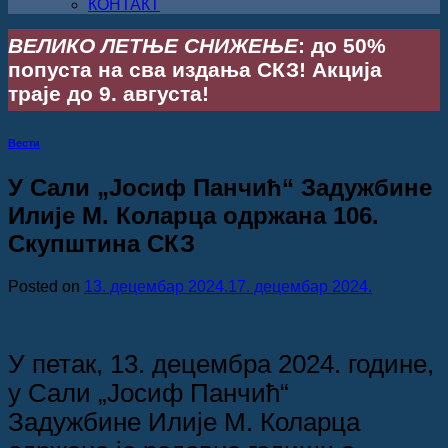
КОНТАКТ
ВЕЛИКО ЛЕТЊЕ СНИЖЕЊЕ
: до 50%
попуста на сва издања СКЗ! Акција
траје до 9. августа!
Вести
У Сали „Јосиф Панчић“ Задужбине
Илије М. Коларца одржана 106.
Скупштина СКЗ
Posted on
13. децембар 2024.
17. децембар 2024.
У петак, 13. децембра 2024. године,
у Сали „Јосиф Панчић“
Задужбине Илије М. Коларца