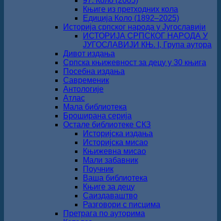
97. Коло (2005)
Књиге из претходних кола
Едиција Коло (1892‒2025)
Историја српског народа у Југославији
ИСТОРИЈА СРПСКОГ НАРОДА У
ЈУГОСЛАВИЈИ КЊ. I, Група аутора
Дивот издања
Српска књижевност за децу у 30 књига
Посебна издања
Савременик
Антологије
Атлас
Мала библиотека
Броширана серија
Остале библиотеке СКЗ
Историјска издања
Историјска мисао
Књижевна мисао
Мали забавник
Поучник
Ваша библиотека
Књиге за децу
Саиздаваштво
Разговори с писцима
Претрага по ауторима