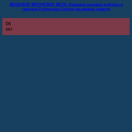
ДЕЦЕНИЈЕ ВРХУНСКИХ ДЕЛА: Одржана редовна изборна и
свечана Скупштина Српске књижевне задруге
06
окт