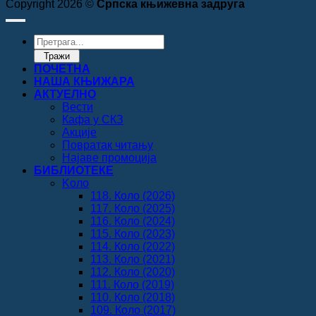
Copyright 2026 ©
Српска књижевна задруга
Products
search
Тражи
ПОЧЕТНА
НАША КЊИЖАРА
АКТУЕЛНО
Вести
Кафа у СКЗ
Акције
Повратак читању
Најаве промоција
БИБЛИОТЕКЕ
Koло
118. Коло (2026)
117. Коло (2025)
116. Коло (2024)
115. Коло (2023)
114. Коло (2022)
113. Коло (2021)
112. Коло (2020)
111. Коло (2019)
110. Коло (2018)
109. Коло (2017)