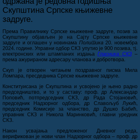
одржана је редовна годишња
Скупштина Српске књижевне
задруге.
Према Правилнику Српске књижевне задруге, позив за
Скупштину објављен је на Сајту Српске књижевне
задруге и оглашен у новинама
Политика
20. новембра
2024. године. Управни одбор СКЗ упутио је 900 позива, тј.
електронских или штампаних издања
Гласника СКЗ
–
према ажурираном адресару чланова и добротвора.
Скуп је отворен читањем поздравног писма Мила
Ломпара, пресдедника Српске књижевне задруге.
Конституисана је Скупштина и усвојено је њено радно
председништво, и то у саставу: проф. др Александар
Поповић, потпредседник СКЗ, др Рада Стојановић,
председник Надзорног одбора, др Славољуб Лукић,
председник Комисије за чланство, др Душко Бабић,
управник СКЗ и Никола Маринковић, главни уредник
СКЗ.
Након усвајања предложеног Дневног реда,
верификован је нови члан Надзорног одбора
– проф. др