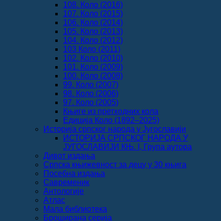
108. Коло (2016)
107. Коло (2015)
106. Коло (2014)
105. Коло (2013)
104. Коло (2012)
103 Коло (2011)
102. Коло (2010)
101. Коло (2009)
100. Коло (2008)
99. Коло (2007)
98. Коло (2006)
97. Коло (2005)
Књиге из претходних кола
Едиција Коло (1892‒2025)
Историја српског народа у Југославији
ИСТОРИЈА СРПСКОГ НАРОДА У
ЈУГОСЛАВИЈИ КЊ. I, Група аутора
Дивот издања
Српска књижевност за децу у 30 књига
Посебна издања
Савременик
Антологије
Атлас
Мала библиотека
Броширана серија