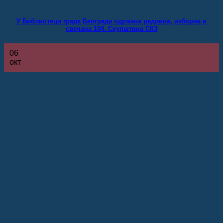
У Библиотеци града Београда одржана редовна, изборна и
свечана 104. Скупштина СКЗ
06
окт