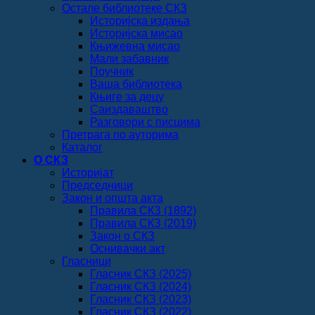
Остале библиотеке СКЗ
Историјска издања
Историјска мисао
Књижевна мисао
Мали забавник
Поучник
Ваша библиотека
Књиге за децу
Саиздаваштво
Разговори с писцима
Претрага по ауторима
Каталог
О СКЗ
Историјат
Председници
Закон и општа акта
Правила СКЗ (1892)
Правила СКЗ (2019)
Закон о СКЗ
Оснивачки акт
Гласници
Гласник СКЗ (2025)
Гласник СКЗ (2024)
Гласник СКЗ (2023)
Гласник СКЗ (2022)