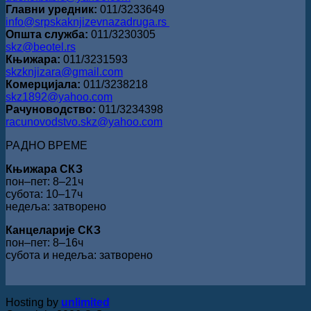
Главни уредник:
011/3233649
info@srpskaknjizevnazadruga.rs
Општа служба:
011/3230305
skz@beotel.rs
Књижара:
011/3231593
skzknjizara@gmail.com
Комерцијала:
011/3238218
skz1892@yahoo.com
Рачуноводство:
011/3234398
racunovodstvo.skz@yahoo.com
РАДНО ВРЕМЕ
Књижара СКЗ
пон‒пет: 8‒21ч
субота: 10‒17ч
недеља: затворено
Канцеларије СКЗ
пон‒пет: 8‒16ч
субота и недеља: затворено
Hosting by
unlimited