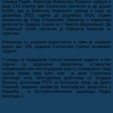
Синиша Радић.
Коментар Извештаја Управног одбора о
раду СКЗ између две Скупштине прочитао је др Душко
Бабић, док је Извештај Надзорног одбора о раду од
децембра 2023. године до децембра 2024. године
прочитала др Рада Стојановић. Извештај о издавачкој
делатности Задруге поднео је г. Никола Маринковић. Др
Славољуб Лукић прочитао је Извештај Комисије за
чланство.
Извештаји су усвојени једногласно и тиме је завршен
радни део 106. редовне Скупштине Српске књижевне
задруге
.
У складу са традицијом Српске књижевне задруге, и ове
године су додељене Захвалнице истакнутим
појединцима или институцијама који су осведочили своју
љубав према овој кући, што је дало Скупштини
свечанију ноту. Овогодишњи добитници су Теодора
Вранеш, дописница РТРС из Београда, проф. др Драго
Перовић, редовни професор Филозофског факултета у
Никшићу, и Културно-уметничка редакција Радио
Београда 2.