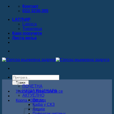
Прескочи
Контакт
на
011/ 3230-305
садржај
LAT/ЋИР
Latinica
Ћирилица
Како поручити
Листa жеља
Products
search
Тражи
ПОЧЕТНА
НАША КЊИЖАРА
Улогуј се / Региструјте се
АКТУЕЛНО
Вести
Корпа /
0.00
рсд
Кафа у СКЗ
Акције
Повратак читању