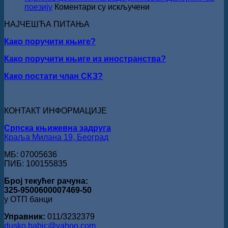
уручењ
на
поезију
Коментари су искључени
Наград
ПЕСНИЧКИ
„Стеван
НАЈЧЕШЋА ПИТАЊА
ТАЛЕНАТ
Раичков
ИЗ
Како поручити књиге?
ВРШЦА:
Стефан
Како поручити књиге из иностранства?
Кирилов
добитник
Како постати члан СКЗ?
награде
„Милован
Данојлић“
за
КОНТАКТ ИНФОРМАЦИЈЕ
поезију
Српска књижевна задруга
Краља Милана 19, Београд
МБ: 07005636
ПИБ: 100155835
Број текућег рачуна:
325-9500600007469-50
у ОТП банци
Управник:
011/3232379
dusko.babic@yahoo.com