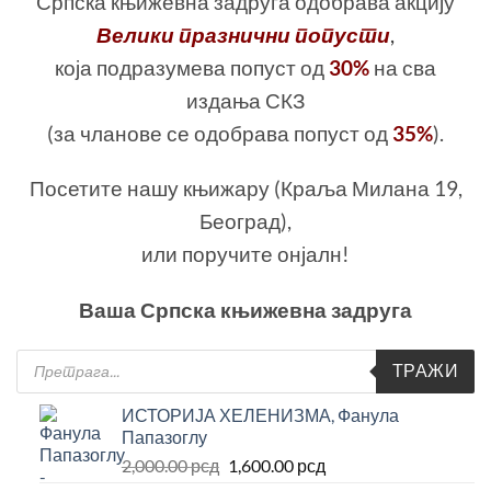
Српска књижевна задруга одобрава акцију
Велики празнични попусти
,
која подразумева попуст од
30%
на сва
издања СКЗ
(за чланове се одобрава попуст од
35%
).
Посетите нашу књижару (Краља Милана 19,
Београд),
или поручите онјалн!
Ваша Српска књижевна задруга
Products
ТРАЖИ
search
ИСТОРИЈА ХЕЛЕНИЗМА, Фанула
Папазоглу
Оригинална
Тренутна
2,000.00
рсд
1,600.00
рсд
цена
цена