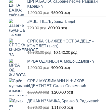
ЦРНА БАЈКА: сабране песме, Радован
је
је:
Караџић
била:
1,000.00 рсд.
Оригинална
Тренутна
1,200.00
рсд
960.00
рсд
1,250.00 рсд.
цена
цена
ЗАВЕТНЕ, Љубиша Ђидић
је
је:
Оригинална
Тренутна
790.00
рсд
600.00
била:
рсд
960.00 рсд.
цена
цена
1,200.00 рсд.
је
је:
СРПСКА КЊИЖЕВНОСТ ЗА ДЕЦУ –
била:
600.00 рсд.
КОМПЛЕТ (1–11)
790.00 рсд.
Оригинална
Тренутна
16,900.00
рсд
10,140.00
рсд
цена
цена
МРВА ОД ЖИВОТА, Мошо Одаловић
је
је:
Оригинална
Тренутна
1,200.00
рсд
900.00
била:
рсд
10,140.00 рсд.
цена
цена
16,900.00 рсд.
је
је:
СРБИ МУСЛИМАНИ И ЊИХОВ
била:
900.00 рсд.
ИДЕНТИТЕТ, Салих Селимовић
1,200.00 рсд.
Оригинална
Тренутна
1,500.00
рсд
1,200.00
рсд
цена
цена
ДЕЧАК ИЗ ЧАЧКА, Бранко В. Радичевић
је
је:
Оригинална
Тренутна
1,590.00
рсд
била:
1,113.00
рсд
1,200.00 рсд.