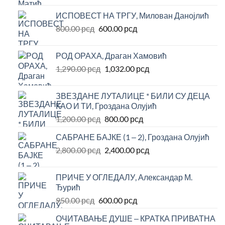
је
је:
ИСПОВЕСТ НА ТРГУ, Милован Данојлић
била:
450.00 рсд.
Оригинална
Тренутна
800.00
рсд
600.00
рсд
770.00 рсд.
цена
цена
је
је:
РОД ОРАХА, Драган Хамовић
била:
600.00 рсд.
Оригинална
Тренутна
1,290.00
рсд
1,032.00
рсд
800.00 рсд.
цена
цена
је
је:
ЗВЕЗДАНЕ ЛУТАЛИЦЕ * БИЛИ СУ ДЕЦА
била:
1,032.00 рсд.
КАО И ТИ, Гроздана Олујић
1,290.00 рсд.
Оригинална
Тренутна
1,200.00
рсд
800.00
рсд
цена
цена
САБРАНЕ БАЈКЕ (1 ‒ 2), Гроздана Олујић
је
је:
Оригинална
Тренутна
2,800.00
рсд
била:
2,400.00
рсд
800.00 рсд.
цена
цена
1,200.00 рсд.
је
је:
ПРИЧЕ У ОГЛЕДАЛУ, Александар М.
била:
2,400.00 рсд.
Ђурић
2,800.00 рсд.
Оригинална
Тренутна
950.00
рсд
600.00
рсд
цена
цена
ОЧИТАВАЊЕ ДУШЕ ‒ КРАТКА ПРИВАТНА
је
је: