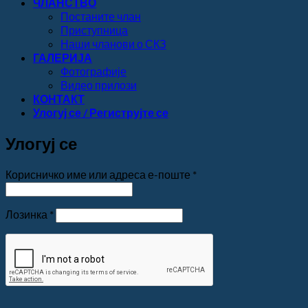
ЧЛАНСТВО
Постаните члан
Приступница
Наши чланови о СКЗ
ГАЛЕРИЈА
Фотографије
Видео прилози
КОНТАКТ
Улогуј се / Региструјте се
Улогуј се
Обавезно
Корисничко име или адреса е-поште
*
Обавезно
Лозинка
*