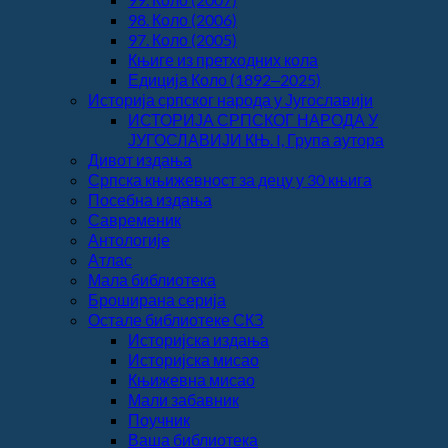
98. Коло (2006)
97. Коло (2005)
Књиге из претходних кола
Едиција Коло (1892‒2025)
Историја српског народа у Југославији
ИСТОРИЈА СРПСКОГ НАРОДА У
ЈУГОСЛАВИЈИ КЊ. I, Група аутора
Дивот издања
Српска књижевност за децу у 30 књига
Посебна издања
Савременик
Антологије
Атлас
Мала библиотека
Броширана серија
Остале библиотеке СКЗ
Историјска издања
Историјска мисао
Књижевна мисао
Мали забавник
Поучник
Ваша библиотека