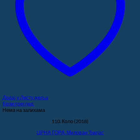
Додај у Листу жеља
Брзи преглед
Нема на залихама
110. Коло (2018)
ЦРНА ГОРА, Милован Ђилас