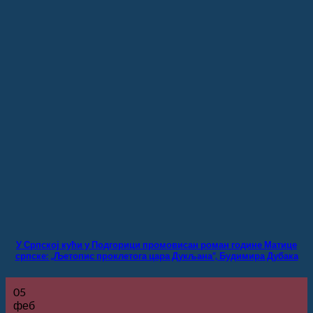
У Српској кући у Подгорици промовисан роман године Матице
српске: „Љетопис проклетога цара Дукљана“, Будимира Дубака
05
феб