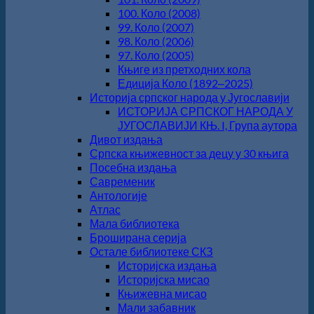
100. Коло (2008)
99. Коло (2007)
98. Коло (2006)
97. Коло (2005)
Књиге из претходних кола
Едиција Коло (1892‒2025)
Историја српског народа у Југославији
ИСТОРИЈА СРПСКОГ НАРОДА У
ЈУГОСЛАВИЈИ КЊ. I, Група аутора
Дивот издања
Српска књижевност за децу у 30 књига
Посебна издања
Савременик
Антологије
Атлас
Мала библиотека
Броширана серија
Остале библиотеке СКЗ
Историјска издања
Историјска мисао
Књижевна мисао
Мали забавник