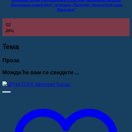
„Бескрајни плави круг“ за роман „Љетопис проклетога цара
Дукљана”
02
дец
Teма
Проза
Можда ће вам се свидети …