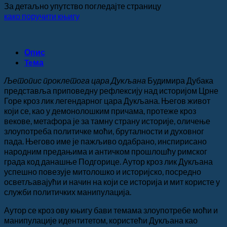
За детаљно упутство погледајте страницу
како поручити књигу
Опис
Teма
Љетопис проклетога цара Дукљана
Будимира Дубака
представља приповедну рефлексију над историјом Црне
Горе кроз лик легендарног цара Дукљана. Његов живот
који се, као у демонолошким причама, протеже кроз
векове, метафора је за тамну страну историје, оличење
злоупотреба политичке моћи, бруталности и духовног
пада. Његово име је пажљиво одабрано, инспирисано
народним предањима и античком прошлошћу римског
града код данашње Подгорице. Аутор кроз лик Дукљана
успешно повезује митолошко и историјско, посредно
осветљавајући и начин на који се историја и мит користе у
служби политичких манипулација.
Аутор се кроз ову књигу бави темама злоупотребе моћи и
манипулације идентитетом, користећи Дукљана као