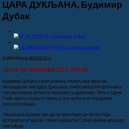
ЦАРА ДУКЉАНА, Будимир
Дубак
Оригинална
Тренутна
1,000.00
рсд
800.00
рсд
цена
цена
ЦЕНА ЗА
ЧЛАНОВЕ СКЗ
: 700.00
је
је:
била:
800.00 рсд.
1,000.00 рсд.
Будимир Дубак у свом роману оживљава мрачни,
легендарни лик цара Дукљана, симболизујући кроз њега
све негативне аспекте прошлости Диоклеје, Зете и Црне
Горе, кроз слојевиту причу о злу, моћи и историјским
злоупотребама.
Ова књига позива нас да се запитамо да ли постоји
историјски усуд које сваки нараштај Срба изнова мора да
савлађује.