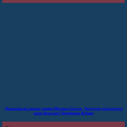
Промовисан роман године Матице Српске: „Љетопис проклетога
цара Дукљана“ Будимира Дубака