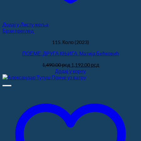
Додај у Листу жеља
Брзи преглед
115. Коло (2023)
ПОЕМЕ, ДРУГА КЊИГА, Матија Бећковић
Оригинална
Тренутна
1,490.00
рсд
1,192.00
рсд
цена
цена
Додај у корпу
је
је:
била:
1,192.00 рсд.
1,490.00 рсд.