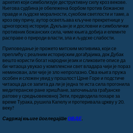
архетип који симболизује деструктивну силу кроз векове.
Његова судбина је обележена борбом против божанске
правде и људске моралности, сукобом светлости и таме, а
кроз ову причу, аутор осветљава кључне прекретнице у
црногорској историји. Дукљан је и дословни и симболички
противник божанских сила, чиме књига добија и елемнте
расправе о природи власти, зла и људске слабости.
Приповедање је прожето митским мотивима, који се
преплићу с реалним историјским догађајима, док Дубак
вешто користи богат народни језик и сликовите описе да
би читаоца увукао у комплексни свет владара чији је пораз
неминован, али чије је зло непролазно. Ова књига пружа
особен и сложен увид у прошлост Црне Горе и подстиче
читаоца да се запита да ли је једна те иста сила прогонила
медитеранске ране хришћане, започињала грађанске
ратове у средњовековној Зети, предводила похаре за
време Турака, рушила Капелу и протеривала цркву у 20.
веку?
Садржај књиге погледајте
ОВДЕ
.