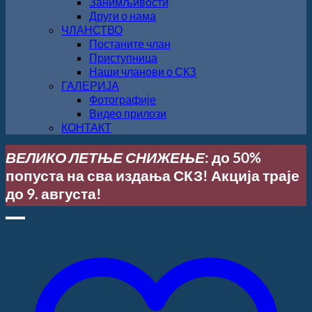
Занимљивости
Други о нама
ЧЛАНСТВО
Постаните члан
Приступница
Наши чланови о СКЗ
ГАЛЕРИЈА
Фотографије
Видео прилози
КОНТАКТ
ВЕЛИКО ЛЕТЊЕ СНИЖЕЊЕ
: до 50%
попуста на сва издања СКЗ! Акција траје
до 9. августа!