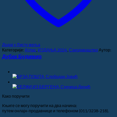
Додај у Листу жеља
Категорије:
Атлас
,
ИЗДАЊА 2024.
,
Саиздаваштво
Аутор:
Дубак Будимир
Како поручити
Kњиге се могу поручити на два начина:
путем онлајн-продавнице и телефоном (011/3238-218).