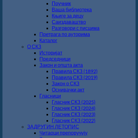
Поучник
Ваша библиотека
Књиге за децу
Саиздаваштво
Разговори с писцима
Претрага по ауторима
Каталог
О СКЗ
Историјат
Председници
Закон и општа акта
Правила СКЗ (1892)
Правила СКЗ (2019)
Закон о СКЗ
Оснивачки акт
Гласници
Гласник СКЗ (2025)
Гласник СКЗ (2024)
Гласник СКЗ (2023)
Гласник СКЗ (2022)
ЗАДРУГИН ЛЕТОПИС
Читаоци препоручују