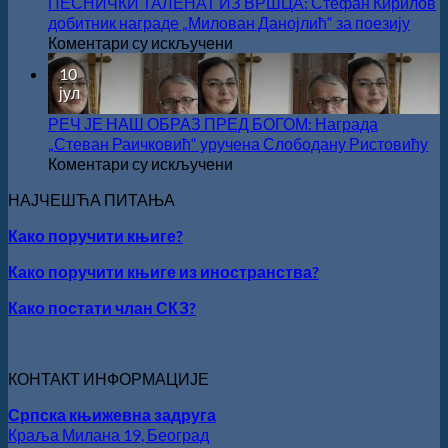
одржан
ПЕСНИЧКИ ТАЛЕНАТ ИЗ ВРШЦА: Стефан Кирилов
свечано
добитник награде „Милован Данојлић“ за поезију
уручење
на
Коментари су искључени
Награде
ПЕСНИЧКИ
10
„Стеван
ТАЛЕНАТ
јул
Раичков
ИЗ
ВРШЦА:
РЕЧ ЈЕ НАШ ОБРАЗ ПРЕД БОГОМ: Награда
Стефан
„Стеван Раичковић“ уручена Слободану Ристовићу
Кирилов
на
Коментари су искључени
добитник
РЕЧ
НАЈЧЕШЋА ПИТАЊА
награде
ЈЕ
„Милован
НАШ
Како поручити књиге?
Данојлић“
ОБРАЗ
за
ПРЕД
Како поручити књиге из иностранства?
поезију
БОГОМ:
Награда
Како постати члан СКЗ?
„Стеван
Раичковић“
уручена
КОНТАКТ ИНФОРМАЦИЈЕ
Слободану
Ристовићу
Српска књижевна задруга
Краља Милана 19, Београд