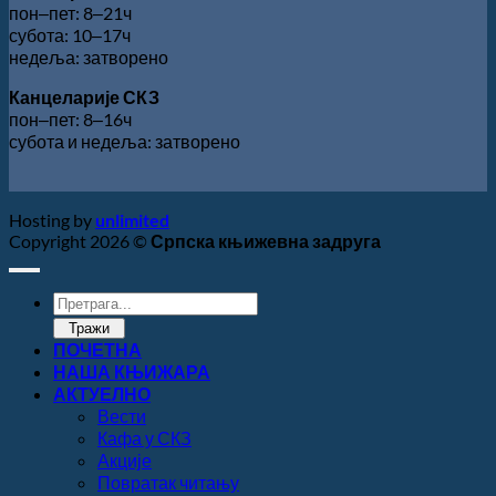
пон‒пет: 8‒21ч
субота: 10‒17ч
недеља: затворено
Канцеларије СКЗ
пон‒пет: 8‒16ч
субота и недеља: затворено
Hosting by
unlimited
Copyright 2026 ©
Српска књижевна задруга
Products
search
Тражи
ПОЧЕТНА
НАША КЊИЖАРА
АКТУЕЛНО
Вести
Кафа у СКЗ
Акције
Повратак читању