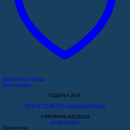
Додај у Листу жеља
Брзи преглед
ИЗДАЊА 2024.
ПРИЧЕ УЗ ВАТРУ, Александар Тутуш
Оригинална
Тренутна
1,200.00
рсд
600.00
рсд
цена
цена
Додај у корпу
је
је:
Пратите нас