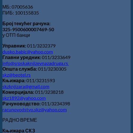
МБ: 07005636
ПИБ: 100155835
Број текућег рачуна:
325-9500600007469-50
у ОТП банци
Управник:
011/3232379
dusko.babic@yahoo.com
Главни уредник:
011/3233649
info@srpskaknjizevnazadruga.rs
Општа служба:
011/3230305
skz@beotel.rs
Књижара:
011/3231593
skzknjizara@gmail.com
Комерцијала:
011/3238218
skz1892@yahoo.com
Рачуноводство:
011/3234398
racunovodstvo.skz@yahoo.com
РАДНО ВРЕМЕ
Књижара СКЗ