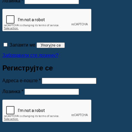
Обавезно
Лозинка
*
Запамти ме
Улогујте се
Заборавили сте лозинку?
Региструјте се
Обавезно
Адреса е-поште
*
Обавезно
Лозинка
*