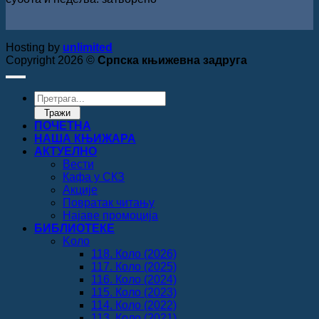
Hosting by
unlimited
Copyright 2026 ©
Српска књижевна задруга
Products
search
Тражи
ПОЧЕТНА
НАША КЊИЖАРА
АКТУЕЛНО
Вести
Кафа у СКЗ
Акције
Повратак читању
Најаве промоција
БИБЛИОТЕКЕ
Koло
118. Коло (2026)
117. Коло (2025)
116. Коло (2024)
115. Коло (2023)
114. Коло (2022)
113. Коло (2021)