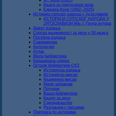
97. Коло (2005)
Књиге из претходних кола
Едиција Коло (1892‒2025)
Историја српског народа у Југославији
ИСТОРИЈА СРПСКОГ НАРОДА У
ЈУГОСЛАВИЈИ КЊ. I, Група аутора
Дивот издања
Српска књижевност за децу у 30 књига
Посебна издања
Савременик
Антологије
Атлас
Мала библиотека
Броширана серија
Остале библиотеке СКЗ
Историјска издања
Историјска мисао
Књижевна мисао
Мали забавник
Поучник
Ваша библиотека
Књиге за децу
Саиздаваштво
Разговори с писцима
Претрага по ауторима