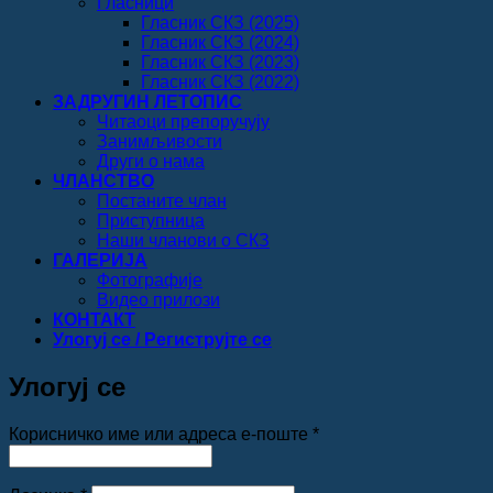
Гласници
Гласник СКЗ (2025)
Гласник СКЗ (2024)
Гласник СКЗ (2023)
Гласник СКЗ (2022)
ЗАДРУГИН ЛЕТОПИС
Читаоци препоручују
Занимљивости
Други о нама
ЧЛАНСТВО
Постаните члан
Приступница
Наши чланови о СКЗ
ГАЛЕРИЈА
Фотографије
Видео прилози
КОНТАКТ
Улогуј се / Региструјте се
Улогуј се
Обавезно
Корисничко име или адреса е-поште
*