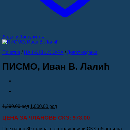
Додај у Листу жеља
Почетна
/
НАША КЊИЖАРА
/
Дивот издања
ПИСМО, Иван В. Лалић
Оригинална
Тренутна
1,390.00
рсд
1,000.00
рсд
цена
цена
је
је:
ЦЕНА ЗА
ЧЛАНОВЕ СКЗ
: 973.00
била:
1,000.00 рсд.
1,390.00 рсд.
Пре равно 30 година, о стогодишњици СКЗ, објављена