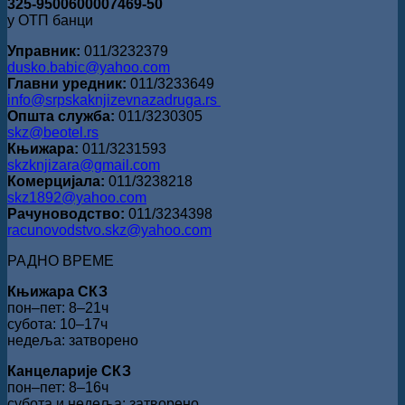
325-9500600007469-50
у ОТП банци
Управник:
011/3232379
dusko.babic@yahoo.com
Главни уредник:
011/3233649
info@srpskaknjizevnazadruga.rs
Општа служба:
011/3230305
skz@beotel.rs
Књижара:
011/3231593
skzknjizara@gmail.com
Комерцијала:
011/3238218
skz1892@yahoo.com
Рачуноводство:
011/3234398
racunovodstvo.skz@yahoo.com
РАДНО ВРЕМЕ
Књижара СКЗ
пон‒пет: 8‒21ч
субота: 10‒17ч
недеља: затворено
Канцеларије СКЗ
пон‒пет: 8‒16ч
субота и недеља: затворено