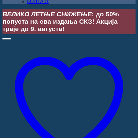
КОНТАКТ
ВЕЛИКО ЛЕТЊЕ СНИЖЕЊЕ
: до 50%
попуста на сва издања СКЗ! Акција
траје до 9. августа!