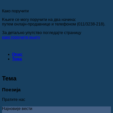
Како поручити
Kњиге се могу поручити на два начина:
путем онлајн-продавнице и телефоном (011/3238-218).
За детаљно упутство погледајте страницу
како поручити књигу
Опис
Teма
Teма
Поезија
Пратите нас
Најновије вести