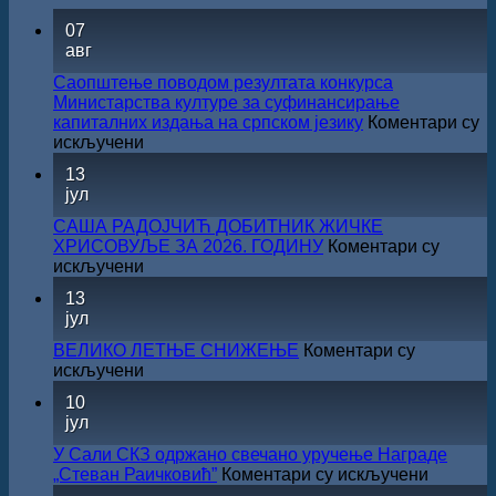
07
авг
Саопштење поводом резултата конкурса
Министарства културе за суфинансирање
капиталних издања на српском језику
Коментари су
на
искључени
Саопштење
13
поводом
јул
резултата
конкурса
САША РАДОЈЧИЋ ДОБИТНИК ЖИЧКЕ
Министарства
ХРИСОВУЉЕ ЗА 2026. ГОДИНУ
Коментари су
културе
на
искључени
за
САША
13
суфинансирање
РАДОЈЧИЋ
јул
капиталних
ДОБИТНИК
издања
ЖИЧКЕ
ВЕЛИКО ЛЕТЊЕ СНИЖЕЊЕ
Коментари су
на
ХРИСОВУЉЕ
на
искључени
српском
ЗА
ВЕЛИКО
језику
10
2026.
ЛЕТЊЕ
јул
ГОДИНУ
СНИЖЕЊЕ
У Сали СКЗ одржано свечано уручење Награде
на
„Стеван Раичковић”
Коментари су искључени
У