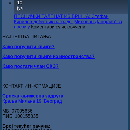
10
Сали
јул
СКЗ
одржан
ПЕСНИЧКИ ТАЛЕНАТ ИЗ ВРШЦА: Стефан
свечано
Кирилов добитник награде „Милован Данојлић“ за
уручењ
на
поезију
Коментари су искључени
Наград
ПЕСНИЧКИ
„Стеван
НАЈЧЕШЋА ПИТАЊА
ТАЛЕНАТ
Раичков
ИЗ
Како поручити књиге?
ВРШЦА:
Стефан
Како поручити књиге из иностранства?
Кирилов
добитник
Како постати члан СКЗ?
награде
„Милован
Данојлић“
за
КОНТАКТ ИНФОРМАЦИЈЕ
поезију
Српска књижевна задруга
Краља Милана 19, Београд
МБ: 07005636
ПИБ: 100155835
Број текућег рачуна: