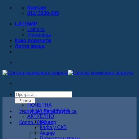
Прескочи
Контакт
на
011/ 3230-305
садржај
LAT/ЋИР
Latinica
Ћирилица
Како поручити
Листa жеља
Products
search
Тражи
ПОЧЕТНА
НАША КЊИЖАРА
Улогуј се / Региструјте се
АКТУЕЛНО
Вести
Корпа /
0.00
рсд
Кафа у СКЗ
Акције
Повратак читању