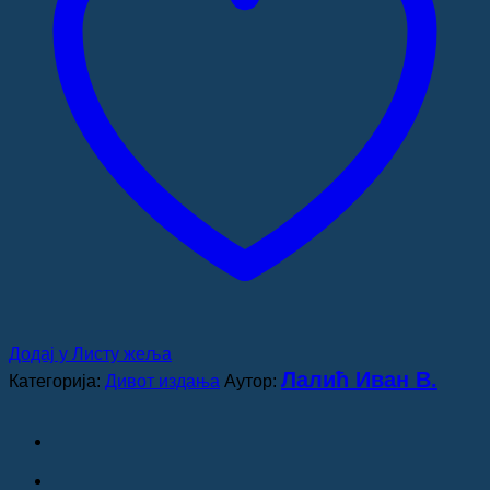
Додај у Листу жеља
Лалић Иван В.
Категорија:
Дивот издања
Аутор: