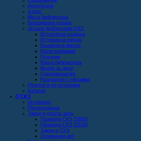
Савременик
Антологије
Атлас
Мала библиотека
Броширана серија
Остале библиотеке СКЗ
Историјска издања
Историјска мисао
Књижевна мисао
Мали забавник
Поучник
Ваша библиотека
Књиге за децу
Саиздаваштво
Разговори с писцима
Претрага по ауторима
Каталог
О СКЗ
Историјат
Председници
Закон и општа акта
Правила СКЗ (1892)
Правила СКЗ (2019)
Закон о СКЗ
Оснивачки акт