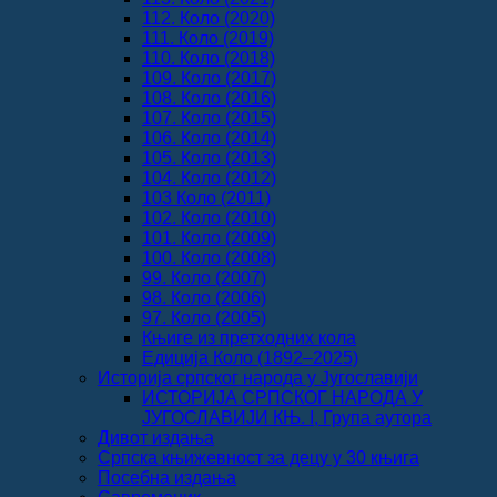
112. Коло (2020)
111. Коло (2019)
110. Коло (2018)
109. Коло (2017)
108. Коло (2016)
107. Коло (2015)
106. Коло (2014)
105. Коло (2013)
104. Коло (2012)
103 Коло (2011)
102. Коло (2010)
101. Коло (2009)
100. Коло (2008)
99. Коло (2007)
98. Коло (2006)
97. Коло (2005)
Књиге из претходних кола
Едиција Коло (1892‒2025)
Историја српског народа у Југославији
ИСТОРИЈА СРПСКОГ НАРОДА У
ЈУГОСЛАВИЈИ КЊ. I, Група аутора
Дивот издања
Српска књижевност за децу у 30 књига
Посебна издања