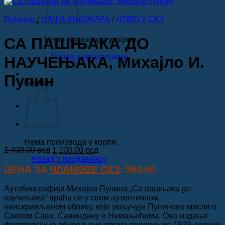
Почетна
/
НАША КЊИЖАРА
/
НОВО У СКЗ
СА ПАШЊАКА ДО
Нема производа у корпи.
Назад у продавницу
НАУЧЕЊАКА, Михајло И.
Пупин
Корпа
Нема производа у корпи.
Оригинална
Тренутна
1,400.00
рсд
1,100.00
рсд
цена
цена
Назад у продавницу
је
је:
ЦЕНА ЗА
ЧЛАНОВЕ СКЗ
: 980.00
била:
1,100.00 рсд.
1,400.00 рсд.
Аутобиографија Михајла Пупина
„Са пашњака до
научењака“
враћа се у свом аутентичном,
неискривљеном облику, које укључује Пупинове мисли о
Светом Сави, Савиндану и Немањићима. Ово издање
фототипски је обновљено према преводу из 1929. године