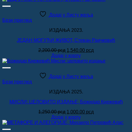
била:
750.00 рсд.
1,500.00 рсд.
Додај у Листу жеља
Брзи преглед
ИЗДАЊА 2023.
ЈЕДАН МОГУЋИ ЖИВОТ, Стеван Раичковић
Оригинална
Тренутна
2,200.00
рсд
1,540.00
рсд
цена
цена
Додај у корпу
је
је:
била:
1,540.00 рсд.
2,200.00 рсд.
Додај у Листу жеља
Брзи преглед
ИЗДАЊА 2025.
МИСЛИ: ЦЕЛОВИТО ИЗДАЊЕ, Божидар Кнежевић
Оригинална
Тренутна
1,250.00
рсд
1,000.00
рсд
цена
цена
Додај у корпу
је
је:
била:
1,000.00 рсд.