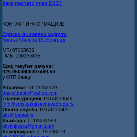
Како постати члан СКЗ?
награде
„Милован
Данојлић“
за
КОНТАКТ ИНФОРМАЦИЈЕ
поезију
Српска књижевна задруга
Краља Милана 19, Београд
МБ: 07005636
ПИБ: 100155835
Број текућег рачуна:
325-9500600007469-50
у ОТП банци
Управник:
011/3232379
dusko.babic@yahoo.com
Главни уредник:
011/3233649
info@srpskaknjizevnazadruga.rs
Општа служба:
011/3230305
skz@beotel.rs
Књижара:
011/3231593
skzknjizara@gmail.com
Комерцијала:
011/3238218