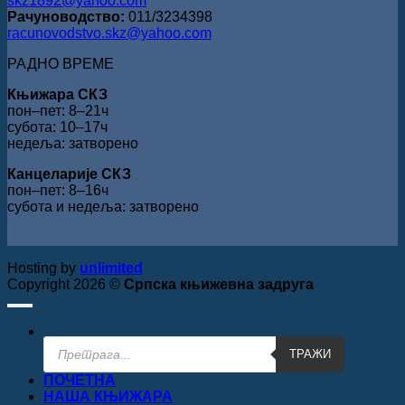
skz1892@yahoo.com
Рачуноводство:
011/3234398
racunovodstvo.skz@yahoo.com
РАДНО ВРЕМЕ
Књижара СКЗ
пон‒пет: 8‒21ч
субота: 10‒17ч
недеља: затворено
Канцеларије СКЗ
пон‒пет: 8‒16ч
субота и недеља: затворено
Hosting by
unlimited
Copyright 2026 ©
Српска књижевна задруга
Products
ТРАЖИ
search
ПОЧЕТНА
НАША КЊИЖАРА