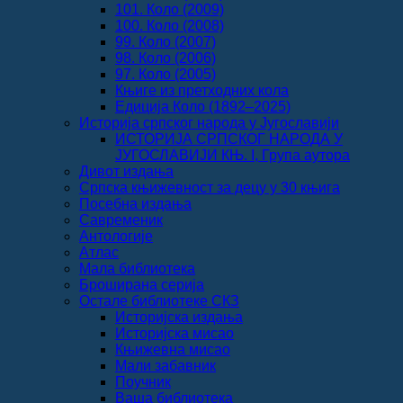
101. Коло (2009)
100. Коло (2008)
99. Коло (2007)
98. Коло (2006)
97. Коло (2005)
Књиге из претходних кола
Едиција Коло (1892‒2025)
Историја српског народа у Југославији
ИСТОРИЈА СРПСКОГ НАРОДА У
ЈУГОСЛАВИЈИ КЊ. I, Група аутора
Дивот издања
Српска књижевност за децу у 30 књига
Посебна издања
Савременик
Антологије
Атлас
Мала библиотека
Броширана серија
Остале библиотеке СКЗ
Историјска издања
Историјска мисао
Књижевна мисао
Мали забавник
Поучник
Ваша библиотека