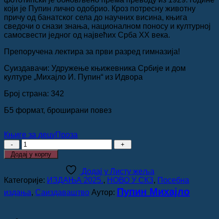
који је Пупин лично одобрио. Кроз потресну животну
причу од банатског села до научних висина, књига
сведочи о снази знања, националном поносу и културној
самосвести једног од највећих Срба XX века.
Препоручена лектира за први разред гимназија!
Суиздавачи: Удружење књижевника Србије и дом
културе „Михајло И. Пупин“ из Идвора
Број страна: 342
Б5 формат, броширани повез
Књиге за децу
Проза
СА
ПАШЊАКА
Додај у корпу
ДО
НАУЧЕЊАКА,
Додај у Листу жеља
Михајло
Категорије:
ИЗДАЊА 2025.
,
НОВО У СКЗ
,
Посебна
И.
Пупин Михајло
издања
,
Саиздаваштво
Аутор:
Пупин
количина