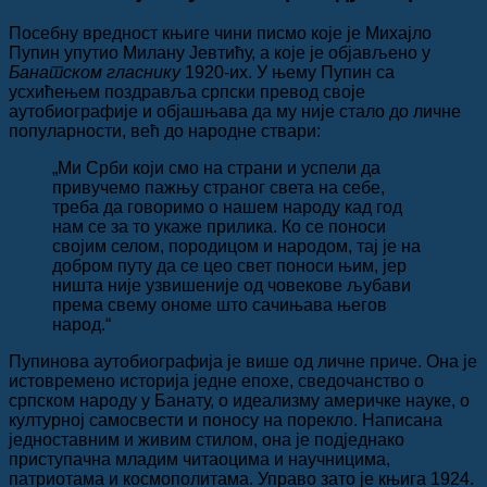
Посебну вредност књиге чини писмо које је Михајло
Пупин упутио Милану Јевтићу, а које је објављено у
Банатском гласнику
1920-их. У њему Пупин са
усхићењем поздравља српски превод своје
аутобиографије и објашњава да му није стало до личне
популарности, већ до народне ствари:
„Ми Срби који смо на страни и успели да
привучемо пажњу страног света на себе,
треба да говоримо о нашем народу кад год
нам се за то укаже прилика. Ко се поноси
својим селом, породицом и народом, тај је на
добром путу да се цео свет поноси њим, јер
ништа није узвишеније од човекове љубави
према свему ономе што сачињава његов
народ.“
Пупинова аутобиографија је више од личне приче. Она је
истовремено историја једне епохе, сведочанство о
српском народу у Банату, о идеализму америчке науке, о
културној самосвести и поносу на порекло. Написана
једноставним и живим стилом, она је подједнако
приступачна младим читаоцима и научницима,
патриотама и космополитама. Управо зато је књига 1924.