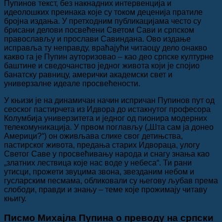
Пупинов текст, без накнадних интервенција и
идеолошких преинака које су током деценија пратиле
бројна издања. У претходним публикацијама често су
брисани делови посвећени Светом Сави и српском
православљу и прослави Савиндана. Ово издање
исправља ту неправду, враћајући читаоцу дело онакво
какво га је Пупин ауторизовао – као део српске културне
баштине и сведочанство једног живота који је спојио
банатску равницу, амерички академски свет и
универзалне идеале просвећености.
У књизи је на динамичан начин испричан Пупинов пут од
сеоског пастирчета из Идвора до истакнутог професора
Колумбија универзитета и једног од пионира модерних
телекомуникација. У првом поглављу („Шта сам ја донео
Америци?“) он оживљава слике свог детињства,
пастирског живота, предања старих Идвораца, улогу
Светог Саве у просвећивању народа и снагу знања као
„златних лествица које нас воде у небеса“. Ти рани
утисци, прожети звуцима звона, звезданим небом и
гусларским песмама, обликовали су његову љубав према
слободи, правди и знању – теме које прожимају читаву
књигу.
Писмо Михајла Пупина о преводу на српски