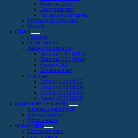
Књиге за децу
Саиздаваштво
Разговори с писцима
Претрага по ауторима
Каталог
О СКЗ
Историјат
Председници
Закон и општа акта
Правила СКЗ (1892)
Правила СКЗ (2019)
Закон о СКЗ
Оснивачки акт
Гласници
Гласник СКЗ (2025)
Гласник СКЗ (2024)
Гласник СКЗ (2023)
Гласник СКЗ (2022)
ЗАДРУГИН ЛЕТОПИС
Читаоци препоручују
Занимљивости
Други о нама
ЧЛАНСТВО
Постаните члан
Приступница