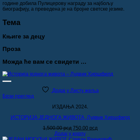
године добила Пулицерову награду за најбољу
биографију, а преведена је на бројне светске језике.
Teма
Књиге за децу
Проза
Можда ће вам се свидети …
Додај у Листу жеља
Брзи преглед
ИЗДАЊА 2024.
ИСТОРИЈА ЈЕДНОГА ЖИВОТА, Лудвик Хиршфелд
Оригинална
Тренутна
1,500.00
рсд
750.00
рсд
цена
цена
Додај у корпу
је
је: