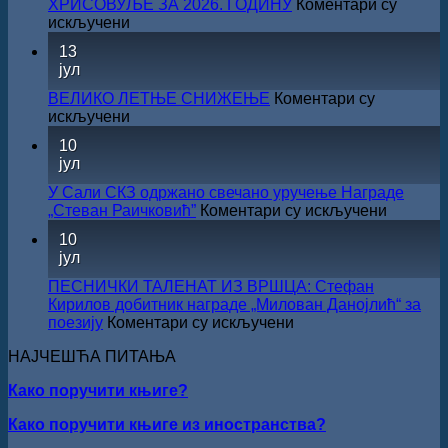
ХРИСОВУЉЕ ЗА 2026. ГОДИНУ
Коментари су
културе
на
искључени
за
САША
13
суфинансирање
РАДОЈЧИЋ
јул
капиталних
ДОБИТНИК
издања
ЖИЧКЕ
ВЕЛИКО ЛЕТЊЕ СНИЖЕЊЕ
Коментари су
на
ХРИСОВУЉЕ
на
искључени
српском
ЗА
ВЕЛИКО
језику
10
2026.
ЛЕТЊЕ
јул
ГОДИНУ
СНИЖЕЊЕ
У Сали СКЗ одржано свечано уручење Награде
на
„Стеван Раичковић”
Коментари су искључени
У
10
Сали
јул
СКЗ
одржан
ПЕСНИЧКИ ТАЛЕНАТ ИЗ ВРШЦА: Стефан
свечано
Кирилов добитник награде „Милован Данојлић“ за
уручењ
на
поезију
Коментари су искључени
Наград
ПЕСНИЧКИ
„Стеван
НАЈЧЕШЋА ПИТАЊА
ТАЛЕНАТ
Раичков
ИЗ
Како поручити књиге?
ВРШЦА:
Стефан
Како поручити књиге из иностранства?
Кирилов
добитник