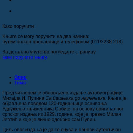
Како поручити
Kњиге се могу поручити на два начина:
путем онлајн-продавнице и телефоном (011/3238-218).
За детаљно упутство погледајте страницу
како поручити књигу
Опис
Teма
Пред читаоцем је обновљено издање аутобиографије
Михајла И. Пупина
Са пашњака до научењака.
Књига је
објављена поводом 120-годишњице оснивања
Удружења књижевника Србије, на основу оригиналног
српског издања из 1929. године, које је превео Милан
Јевтић и које је лично одобрио сам Пупин.
Циљ овог издања је да се очува и обнови аутентичан