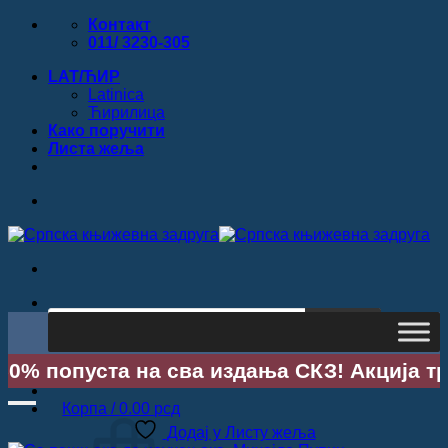
Прескочи
Контакт
на
011/ 3230-305
садржај
LAT/ЋИР
Latinica
Ћирилица
Како поручити
Листa жеља
Products
ТРАЖИ
search
 попуста на сва издања СКЗ! Акција траје 
Улогуј се / Региструјте се
Корпа /
0.00
рсд
Додај у Листу жеља