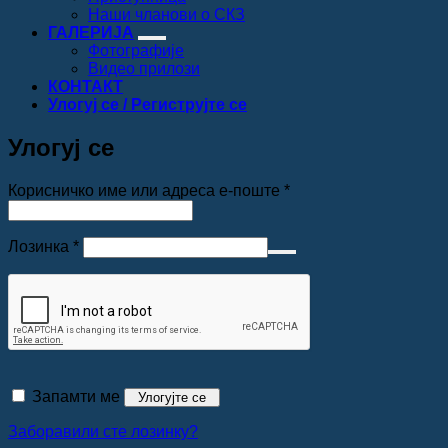
Наши чланови о СКЗ
ГАЛЕРИЈА
Фотографије
Видео прилози
КОНТАКТ
Улогуј се / Региструјте се
Улогуј се
Обавезно
Корисничко име или адреса е-поште
*
Обавезно
Лозинка
*
Запамти ме
Улогујте се
Заборавили сте лозинку?