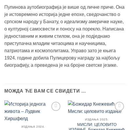
Пупинова аутобиографија је више од личне приче. Она
је истовремено историја једне епохе, сведочанство о
српском народу у Банату, о идеализму америчке науке,
о културној самосвести и поносу на порекло. Написана
једноставним и живим стилом, она је подједнако
приступачна младим читаоцима и научницима,
патриотама и космополитама. Управо зато је књига
1924. године добила Пулицерову награду за најбољу
биографију, а преведена је на бројне светске језике.
МОЖДА ЋЕ ВАМ СЕ СВИДЕТИ …
Додај
Додај
у
у
ИЗДАЊА 2025.
Листу
Листу
МИСЛИ: ЦЕЛОВИТО
ИЗДАЊА 2024.
жеља
жеља
ИЗДАЊЕ, Божидар Кнежевић