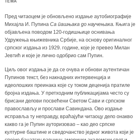
TEМА
Пред читаоцем је обновљено издање аутобиографије
Михајла И. Пупина
Са пашњака до научењака.
Књига је
објављена поводом 120-годишњице оснивања
Удружења књижевника Србије, на основу оригиналног
српског издања из 1929. године, које је превео Милан
Јевтић и које је лично одобрио сам Пупин.
Циљ овог издања је да се очува и обнови аутентичан
Пупинов текст, без накнадних интервенција и
идеолошких преинака које су током деценија пратиле
бројна издања. У претходним публикацијама често су
брисани делови посвећени Светом Сави и српском
православљу и прослави Савиндана. Ово издање
исправља ту неправду, враћајући читаоцу дело онакво
какво га је Пупин ауторизовао – као део српске
културне баштине и сведочанство једног живота који је
спојио банатску равницу, амерички академски свет и