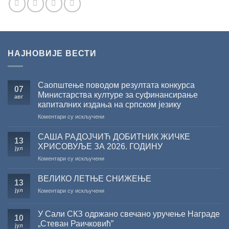
НАЈНОВИЈЕ ВЕСТИ
Саопштење поводом резултата конкурса
07
Министарства културе за суфинансирање
авг
капиталних издања на српском језику
на
Коментари су искључени
Саопштење
поводом
САША РАДОЈЧИЋ ДОБИТНИК ЖИЧКЕ
13
резултата
ХРИСОВУЉЕ ЗА 2026. ГОДИНУ
јул
конкурса
на
Коментари су искључени
Министарства
САША
културе
РАДОЈЧИЋ
за
ВЕЛИКО ЛЕТЊЕ СНИЖЕЊЕ
13
ДОБИТНИК
суфинансирање
јул
на
Коментари су искључени
ЖИЧКЕ
капиталних
ВЕЛИКО
ХРИСОВУЉЕ
издања
ЛЕТЊЕ
ЗА
на
У Сали СКЗ одржано свечано уручење Награде
СНИЖЕЊЕ
10
2026.
српском
„Стеван Раичковић”
јул
ГОДИНУ
језику