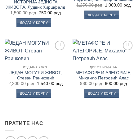
ИСТОРИЈА ЈЕДНОГА
Оригинална
Тре
1,250.00
рсд
1,000.00
рсд
ЖИВОТА, Лудвик Хиршфелд
цена
цен
Оригинална
Тренутна
1,500.00
рсд
750.00
рсд
је
је:
ДОДАЈ У КОРПУ
цена
цена
била:
1,00
је
је:
1,250.00 рсд.
ДОДАЈ У КОРПУ
била:
750.00 рсд.
1,500.00 рсд.
Додај
Додај
у
у
Листу
Листу
ИЗДАЊА 2023.
ДИВОТ ИЗДАЊА
жеља
жеља
ЈЕДАН МОГУЋИ ЖИВОТ,
МЕТАФОРЕ И АЛЕГОРИЈЕ,
Стеван Раичковић
Михаило Петровић Алас
Оригинална
Тренутна
Оригинална
Трену
2,200.00
рсд
1,540.00
рсд
980.00
рсд
600.00
рсд
цена
цена
цена
цена
је
је:
је
је:
ДОДАЈ У КОРПУ
ДОДАЈ У КОРПУ
била:
1,540.00 рсд.
била:
600.0
2,200.00 рсд.
980.00 рсд.
ПРАТИТЕ НАС