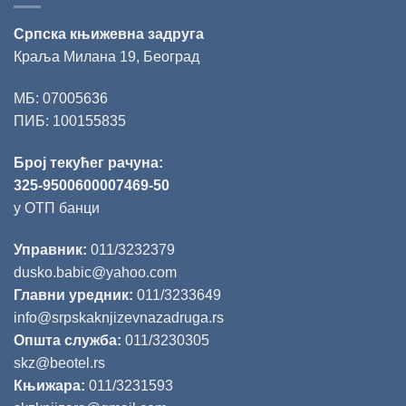
Српска књижевна задруга
Краља Милана 19, Београд
МБ: 07005636
ПИБ: 100155835
Број текућег рачуна:
325-9500600007469-50
у ОТП банци
Управник:
011/3232379
dusko.babic@yahoo.com
Главни уредник:
011/3233649
info@srpskaknjizevnazadruga.rs
Општа служба:
011/3230305
skz@beotel.rs
Књижара:
011/3231593