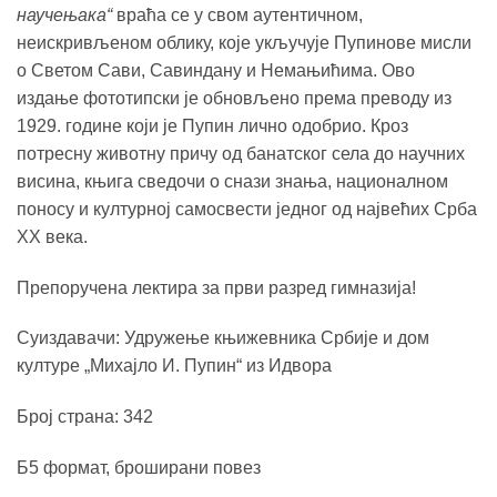
1,400.00 рсд.
научењака“
враћа се у свом аутентичном,
неискривљеном облику, које укључује Пупинове мисли
о Светом Сави, Савиндану и Немањићима. Ово
издање фототипски је обновљено према преводу из
1929. године који је Пупин лично одобрио. Кроз
потресну животну причу од банатског села до научних
висина, књига сведочи о снази знања, националном
поносу и културној самосвести једног од највећих Срба
XX века.
Препоручена лектира за први разред гимназија!
Суиздавачи: Удружење књижевника Србије и дом
културе „Михајло И. Пупин“ из Идвора
Број страна: 342
Б5 формат, броширани повез