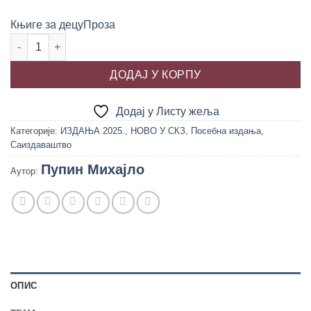
Књиге за децу
Проза
СА ПАШЊАКА ДО НАУЧЕЊАКА, Михајло И. Пупин количина
ДОДАЈ У КОРПУ
Додај у Листу жеља
Категорије:
ИЗДАЊА 2025.
,
НОВО У СКЗ
,
Посебна издања
,
Саиздаваштво
Пупин Михајло
Аутор:
ОПИС