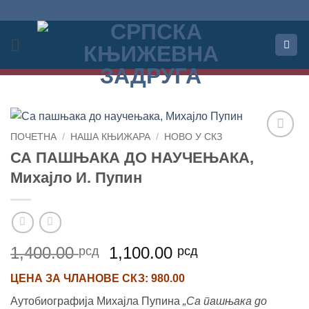
Прескочи
на
садржај
ПОЧЕТНА
/
НАША КЊИЖАРА
/
НОВО У СКЗ
Додај
СА ПАШЊАКА ДО НАУЧЕЊАКА,
у
Михајло И. Пупин
Листу
жеља
Оригинална
Тренутна
1,400.00
1,100.00
рсд
рсд
цена
цена
ЦЕНА ЗА
ЧЛАНОВЕ СКЗ
: 980.00
је
је:
била:
1,100.00 рсд.
Аутобиографија Михајла Пупина
„Са пашњака до