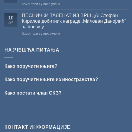
на
Коментари су искључени
У
Сали
ПЕСНИЧКИ ТАЛЕНАТ ИЗ ВРШЦА: Стефан
10
СКЗ
Кирилов добитник награде „Милован Данојлић“
јул
одржано
за поезију
свечано
на
Коментари су искључени
уручење
ПЕСНИЧКИ
Награде
ТАЛЕНАТ
„Стеван
ИЗ
Раичковић”
НАЈЧЕШЋА ПИТАЊА
ВРШЦА:
Стефан
Кирилов
Како поручити књиге?
добитник
награде
„Милован
Како поручити књиге из иностранства?
Данојлић“
за
Како постати члан СКЗ?
поезију
КОНТАКТ ИНФОРМАЦИЈЕ