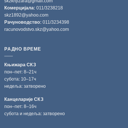
skzknjizara@gmail.com
Комерцијала:
011/3238218
skz1892@yahoo.com
Рачуноводство:
011/3234398
racunovodstvo.skz@yahoo.com
РАДНО ВРЕМЕ
Књижара СКЗ
пон‒пет: 8‒21ч
субота: 10‒17ч
недеља: затворено
Канцеларије СКЗ
пон‒пет: 8‒16ч
субота и недеља: затворено