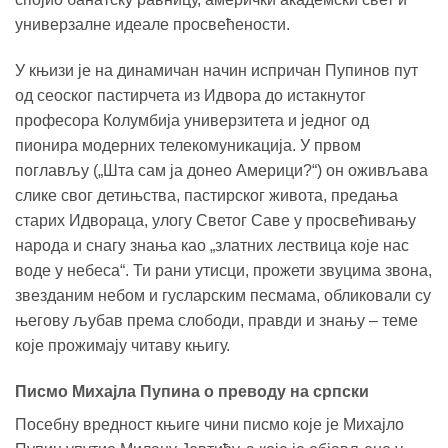
универзалне идеале просвећености.
У књизи је на динамичан начин испричан Пупинов пут
од сеоског пастирчета из Идвора до истакнутог
професора Колумбија универзитета и једног од
пионира модерних телекомуникација. У првом
поглављу („Шта сам ја донео Америци?“) он оживљава
слике свог детињства, пастирског живота, предања
старих Идвораца, улогу Светог Саве у просвећивању
народа и снагу знања као „златних лествица које нас
воде у небеса“. Ти рани утисци, прожети звуцима звона,
звезданим небом и гусларским песмама, обликовали су
његову љубав према слободи, правди и знању – теме
које прожимају читаву књигу.
Писмо Михајла Пупина о преводу на српски
Посебну вредност књиге чини писмо које је Михајло