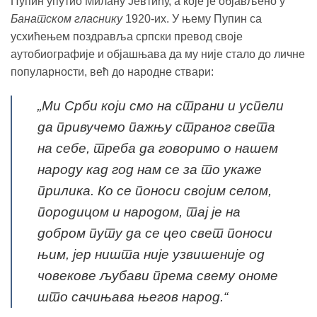
Пупин упутио Милану Јевтићу, а које је објављено у
Банатском гласнику
1920-их. У њему Пупин са
усхићењем поздравља српски превод своје
аутобиографије и објашњава да му није стало до личне
популарности, већ до народне ствари:
„Ми Срби који смо на страни и успели
да привучемо пажњу страног света
на себе, треба да говоримо о нашем
народу кад год нам се за то укаже
прилика. Ко се поноси својим селом,
породицом и народом, тај је на
добром путу да се цео свет поноси
њим, јер ништа није узвишеније од
човекове љубави према свему ономе
што сачињава његов народ.“