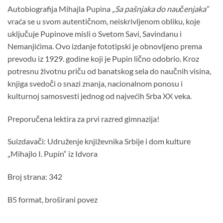
bila:
1,100.00 рсд.
Autobiografija Mihajla Pupina
„Sa pašnjaka do naučenjaka“
1,400.00 рсд.
vraća se u svom autentičnom, neiskrivljenom obliku, koje
uključuje Pupinove misli o Svetom Savi, Savindanu i
Nemanjićima. Ovo izdanje fototipski je obnovljeno prema
prevodu iz 1929. godine koji je Pupin lično odobrio. Kroz
potresnu životnu priču od banatskog sela do naučnih visina,
knjiga svedoči o snazi znanja, nacionalnom ponosu i
kulturnoj samosvesti jednog od najvećih Srba XX veka.
Preporučena lektira za prvi razred gimnazija!
Suizdavači: Udruženje književnika Srbije i dom kulture
„Mihajlo I. Pupin“ iz Idvora
Broj strana: 342
B5 format, broširani povez