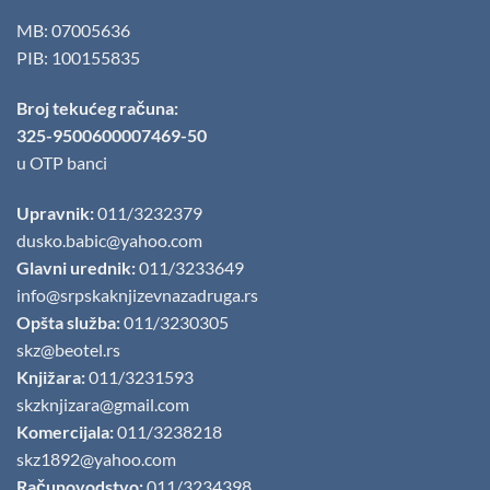
MB: 07005636
PIB: 100155835
Broj tekućeg računa:
325-9500600007469-50
u OTP banci
Upravnik:
011/3232379
dusko.babic@yahoo.com
Glavni urednik:
011/3233649
info@srpskaknjizevnazadruga.rs
Opšta služba:
011/3230305
skz@beotel.rs
Knjižara:
011/3231593
skzknjizara@gmail.com
Komercijala:
011/3238218
skz1892@yahoo.com
Računovodstvo:
011/3234398