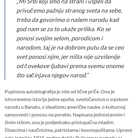
„Mi Srbi koji smo na strani i uspeli da
privučemo pažnju stranog sveta na sebe,
treba da govorimo o našem narodu kad
god nam se za to ukaže prilika. Ko se
ponosi svojim selom, porodicom i
narodom, taj je na dobrom putu da se ceo
svet ponosi njim, jer ništa nije uzvišenije
od čovekove ljubavi prema svemu onome
što sačinjava njegov narod.“
Pupinova autobiografija je više od lične priče. Ona je
istovremeno istorija jedne epohe, svedočanstvo o srpskom
narodu u Banatu, o idealizmu američke nauke, o kulturnoj
samosvesti i ponosu na poreklo. Napisana jednostavnim i
živim stilom, ona je podjednako pristupačna mladim
čitaocima i naučnicima, patriotama i kosmopolitama. Upravo
zato je knjiga 1924. godine dobila Pulicerovu nagradu za