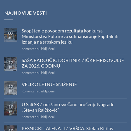
NAJNOVIJE VESTI
Saopštenje povodom rezultata konkursa
07
Ministarstva kulture za sufinansiranje kapitalnih
avg
izdanja na srpskom jeziku
na
Komentari su isključeni
Saopštenje
povodom
SAŠA RADOJČIĆ DOBITNIK ŽIČKE HRISOVULJE
13
rezultata
ZA 2026. GODINU
jul
konkursa
na
Komentari su isključeni
Ministarstva
SAŠA
kulture
RADOJČIĆ
VELIKO LETNJE SNIŽENJE
za
13
DOBITNIK
sufinansiranje
jul
na
Komentari su isključeni
ŽIČKE
kapitalnih
VELIKO
HRISOVULJE
izdanja
LETNJE
ZA
na
U Sali SKZ održano svečano uručenje Nagrade
10
SNIŽENJE
2026.
srpskom
„Stevan Raičković”
jul
GODINU
jeziku
na
Komentari su isključeni
U
Sali
PESNIČKI TALENAT IZ VRŠCA: Stefan Kirilov
10