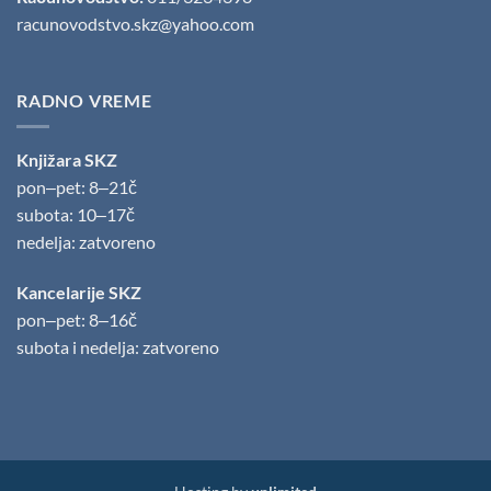
racunovodstvo.skz@yahoo.com
RADNO VREME
Knjižara SKZ
pon‒pet: 8‒21č
subota: 10‒17č
nedelja: zatvoreno
Kancelarije SKZ
pon‒pet: 8‒16č
subota i nedelja: zatvoreno