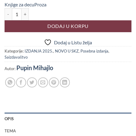
Knjige za decu
Proza
SA PAŠNJAKA DO NAUČENJAKA, Mihajlo I. Pupin količina
DODAJ U KORPU
Dodaj u Listu želja
Kategorije:
IZDANJA 2025.
,
NOVO U SKZ
,
Posebna izdanja
,
Saizdavaštvo
Pupin Mihajlo
Autor:
OPIS
TEMA