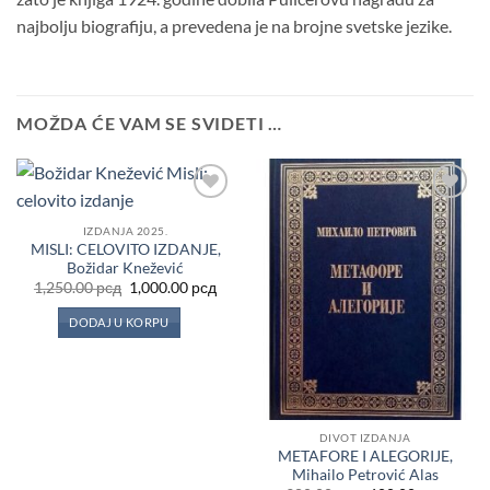
najbolju biografiju, a prevedena je na brojne svetske jezike.
MOŽDA ĆE VAM SE SVIDETI …
Dodaj
Dodaj
u
u
IZDANJA 2025.
Listu
Listu
MISLI: CELOVITO IZDANJE,
želja
želja
Božidar Knežević
Originalna
Trenutna
1,250.00
рсд
1,000.00
рсд
cena
cena
je
je:
DODAJ U KORPU
bila:
1,000.00 рсд.
1,250.00 рсд.
DIVOT IZDANJA
METAFORE I ALEGORIJE,
Mihailo Petrović Alas