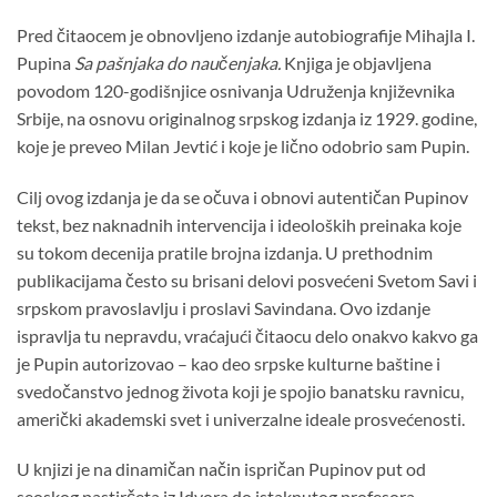
Pred čitaocem je obnovljeno izdanje autobiografije Mihajla I.
Pupina
Sa pašnjaka do naučenjaka.
Knjiga je objavljena
povodom 120-godišnjice osnivanja Udruženja književnika
Srbije, na osnovu originalnog srpskog izdanja iz 1929. godine,
koje je preveo Milan Jevtić i koje je lično odobrio sam Pupin.
Cilj ovog izdanja je da se očuva i obnovi autentičan Pupinov
tekst, bez naknadnih intervencija i ideoloških preinaka koje
su tokom decenija pratile brojna izdanja. U prethodnim
publikacijama često su brisani delovi posvećeni Svetom Savi i
srpskom pravoslavlju i proslavi Savindana. Ovo izdanje
ispravlja tu nepravdu, vraćajući čitaocu delo onakvo kakvo ga
je Pupin autorizovao – kao deo srpske kulturne baštine i
svedočanstvo jednog života koji je spojio banatsku ravnicu,
američki akademski svet i univerzalne ideale prosvećenosti.
U knjizi je na dinamičan način ispričan Pupinov put od
seoskog pastirčeta iz Idvora do istaknutog profesora