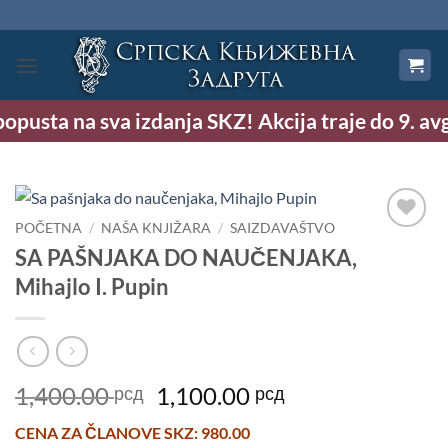
Preskoči
na
sadržaj
usta na sva izdanja SKZ! Akcija traje do 9. avgus
POČETNA
/
NAŠA KNJIŽARA
/
SAIZDAVAŠTVO
Dodaj
SA PAŠNJAKA DO NAUČENJAKA,
u
Mihajlo I. Pupin
Listu
želja
Originalna
Trenutna
1,400.00
1,100.00
рсд
рсд
cena
cena
CENA ZA
ČLANOVE SKZ
: 980.00
je
je: