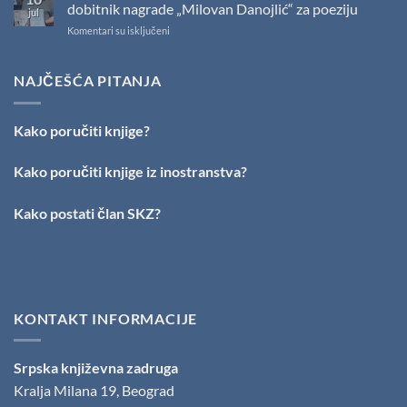
SKZ
dobitnik nagrade „Milovan Danojlić“ za poeziju
jul
održano
na
Komentari su isključeni
svečano
PESNIČKI
uručenje
TALENAT
Nagrade
IZ
NAJČEŠĆA PITANJA
„Stevan
VRŠCA:
Raičković”
Stefan
Kirilov
Kako poručiti knjige?
dobitnik
nagrade
„Milovan
Kako poručiti knjige iz inostranstva?
Danojlić“
za
Kako postati član SKZ?
poeziju
KONTAKT INFORMACIJE
Srpska književna zadruga
Kralja Milana 19, Beograd