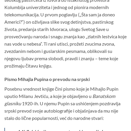
Kolumbija univerziteta i jednog od pionira modernih
telekomunikacija. U prvom poglavlju („Šta sam ja doneo
Americi?“) on oživljava slike svog detinjstva, pastirskog
života, predanja starih Idvoraca, ulogu Svetog Save u
prosvećivanju naroda i snagu znanja kao „zlatnih lestvica koje
nas vode u nebesa“. Ti rani utisci, prožeti zvucima zvona,
zvezdanim nebom i guslarskim pesmama, oblikovali su
njegovu ljubav prema slobodi, pravdi i znanju – teme koje
prožimaju čitavu knjigu.
Pismo Mihajla Pupina o prevodu na srpski
Posebnu vrednost knjige čini pismo koje je Mihajlo Pupin
uputio Milanu Jevtiću, a koje je objavljeno u
Banatskom
glasniku
1920-ih. U njemu Pupin sa ushićenjem pozdravlja
srpski prevod svoje autobiografije i objašnjava da mu nije
stalo do lične popularnosti, već do narodne stvari: