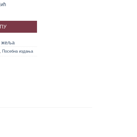
јић
јић количина
РПУ
у жеља
,
Посебна издања