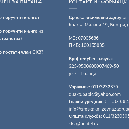
ЈЧЕШЋА ПИТАЊА
КОНТАКТ ИНФОРМАЦИ
о поручити књиге?
Српска књижевна задруга
Краља Милана 19, Београд
о поручити књиге из
МБ: 07005636
странства?
ПИБ: 100155835
о постати члан СКЗ?
Број текућег рачуна:
325-9500600007469-50
у ОТП банци
011/3232379
Управник:
dusko.babic@yahoo.com
011/32336
Главни уредник:
info@srpskaknjizevnazadrug
011/323030
Општа служба:
skz@beotel.rs