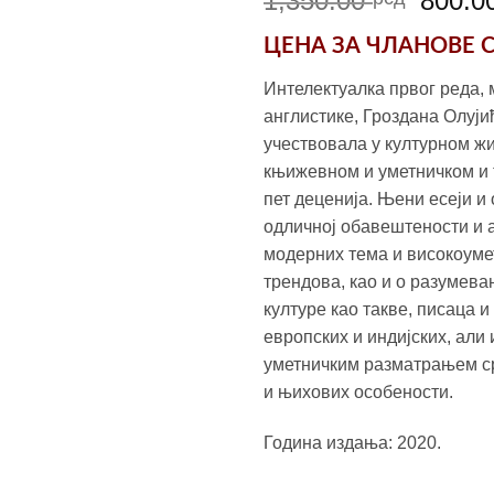
1,350.00
800.0
цена
ЦЕНА ЗА
ЧЛАНОВЕ 
је
била:
Интелектуалка првог реда, 
1,350
англистике, Гроздана Олуји
учествовала у културном жи
књижевном и уметничком и 
пет деценија. Њени есеји и 
одличној обавештености и 
модерних тема и високоуме
трендова, као и о разумев
културе као такве, писаца и
европских и индијских, али
уметничким разматрањем с
и њихових особености.
Година издања: 2020.