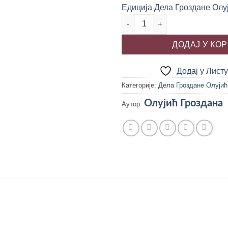
Едиција Дела Гроздане Олу
ТОЧАК ВРЕМЕНА, Гроздана Олу
ДОДАЈ У КО
Додај у Лист
Категорије:
Дела Гроздане Олујић
Олујић Гроздана
Аутор: