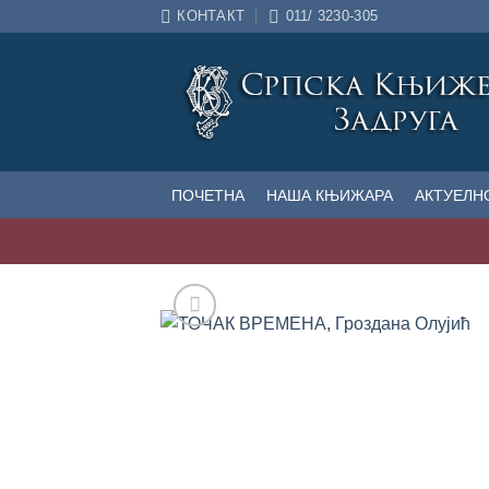
Прескочи
КОНТАКТ
011/ 3230-305
на
садржај
ПОЧЕТНА
НАША КЊИЖАРА
АКТУЕЛН