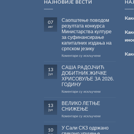
НАЈНОВИЈЕ ВЕСТИ
НА
Как
Саопштење поводом
07
резултата конкурса
авг
Министарства културе
Как
за суфинансирање
ино
капиталних издања на
српском језику
Как
на
Коментари су искључени
Саопштење
поводом
САША РАДОЈЧИЋ
13
резултата
ДОБИТНИК ЖИЧКЕ
јул
конкурса
ХРИСОВУЉЕ ЗА 2026.
Министарства
ГОДИНУ
културе
за
на
Коментари су искључени
суфинансирање
САША
капиталних
РАДОЈЧИЋ
ВЕЛИКО ЛЕТЊЕ
13
издања
ДОБИТНИК
СНИЖЕЊЕ
јул
на
ЖИЧКЕ
на
Коментари су искључени
српском
ХРИСОВУЉЕ
ВЕЛИКО
језику
ЗА
ЛЕТЊЕ
2026.
У Сали СКЗ одржано
10
СНИЖЕЊЕ
ГОДИНУ
свечано уручење