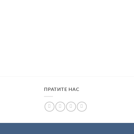
СЕЈИ И
„АФРИЧКА ЉУБИЧИЦА” –
НЕ ОЛУЈИЋ
ГРОЗДАНА ОЛУЈИЋ
5. децембар 2020.
ПРАТИТЕ НАС