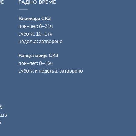
ЈЕ
РАДНО ВРЕМЕ
Књижара СКЗ
пон‒пет: 8‒21ч
субота: 10‒17ч
недеља: затворено
Канцеларије СКЗ
пон‒пет: 8‒16ч
субота и недеља: затворено
49
a.rs
5