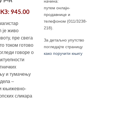
0
начина:
цена
путем онлајн-
СКЗ
: 945.00
је:
продавнице и
800.00 рсд.
телефоном (011/3238-
магистар
.00 рсд.
218).
ћ је живо
воту, пре свега
За детаљно упутство
то током готово
погледајте страницу
огледи говоре о
како поручити књигу
актуелности
тничких
ању и тумачењу
 дела –
 и књижевно-
рпских сликара