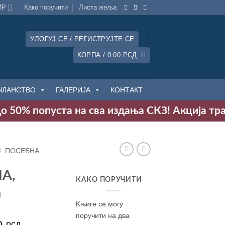
ИР
Како поручити
Листa жеља
УЛОГУЈ СЕ / РЕГИСТРУЈТЕ СЕ
КОРПА /
0.00
РСД
ЧЛАНСТВО
ГАЛЕРИЈА
КОНТАКТ
до 50% попуста на сва издања СКЗ! Акција трај
/
ПОСЕБНА
А,
КАКО ПОРУЧИТИ
ћ
Kњиге се могу
поручити на два
инална
рсд
Тренутна