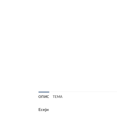
ОПИС
TEМА
Есеји