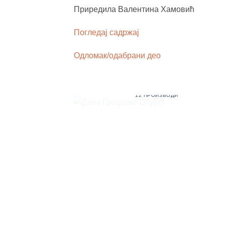
Приредила Валентина Хамовић
Погледај садржај
Одломак/одабрани део
ДЕЛА ГРОЗДАНЕ ОЛУЈИЋ
12 ПРОИЗВОДИ