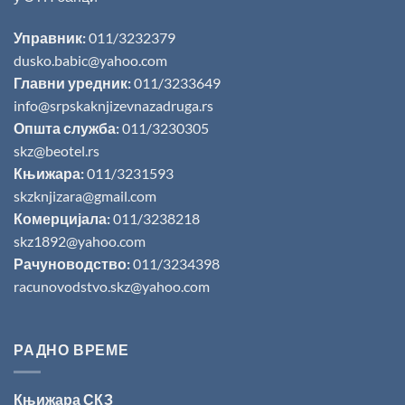
Управник:
011/3232379
dusko.babic@yahoo.com
Главни уредник:
011/3233649
info@srpskaknjizevnazadruga.rs
Општа служба:
011/3230305
skz@beotel.rs
Књижара:
011/3231593
skzknjizara@gmail.com
Комерцијала:
011/3238218
skz1892@yahoo.com
Рачуноводство:
011/3234398
racunovodstvo.skz@yahoo.com
РАДНО ВРЕМЕ
Књижара СКЗ