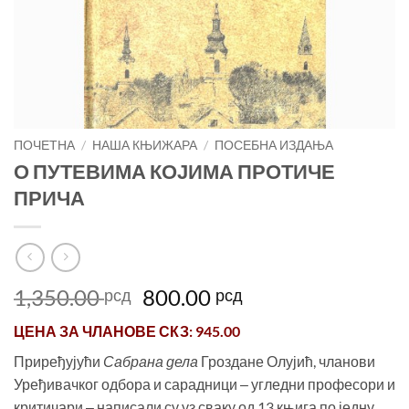
ПОЧЕТНА
/
НАША КЊИЖАРА
/
ПОСЕБНА ИЗДАЊА
О ПУТЕВИМА КОЈИМА ПРОТИЧЕ
ПРИЧА
Оригинална
Тренутна
1,350.00
800.00
рсд
рсд
цена
цена
ЦЕНА ЗА
ЧЛАНОВЕ СКЗ
: 945.00
је
је:
била:
800.00 рсд.
Приређујући
Сабрана дела
Гроздане Олујић, чланови
1,350.00 рсд.
Уређивачког одбора и сарадници ‒ угледни професори и
критичари ‒ написали су уз сваку од 13 књига по једну