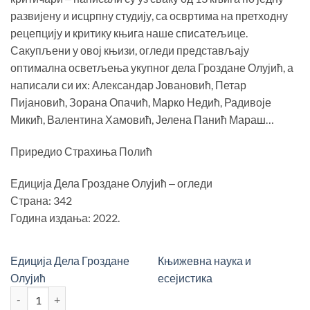
развијену и исцрпну студију, са освртима на претходну
рецепцију и критику књига наше списатељице.
Сакупљени у овој књизи, огледи представљају
оптимална осветљења укупног дела Гроздане Олујић, а
написали си их: Александар Јовановић, Петар
Пијановић, Зорана Опачић, Марко Недић, Радивоје
Микић, Валентина Хамовић, Јелена Панић Мараш…
Приредио Страхиња Полић
Едиција Дела Гроздане Олујић ‒ огледи
Страна: 342
Година издања: 2022.
Едиција Дела Гроздане
Књижевна наука и
Олујић
есејистика
О ПУТЕВИМА КОЈИМА ПРОТИЧЕ ПРИЧА количина