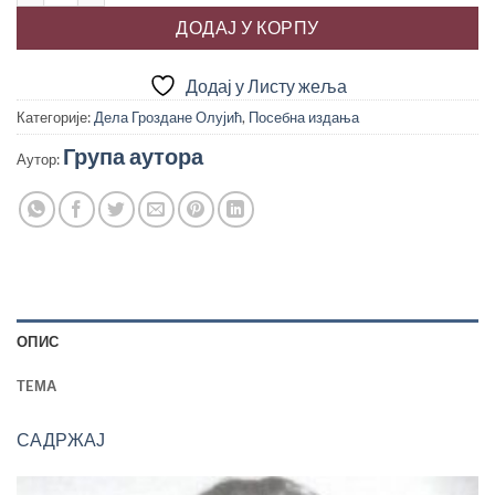
ДОДАЈ У КОРПУ
Додај у Листу жеља
Категорије:
Дела Гроздане Олујић
,
Посебна издања
Група аутора
Аутор:
ОПИС
TEМА
САДРЖАЈ