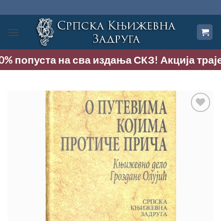
Прескочи
на
садржај
% попуста на сва издања СКЗ! Акција траје д
Додај
у
Листу
жеља