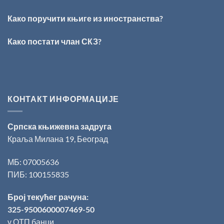
награде
„Милован
Како поручити књиге из иностранства?
Данојлић“
за
Како постати члан СКЗ?
поезију
КОНТАКТ ИНФОРМАЦИЈЕ
Српска књижевна задруга
Краља Милана 19, Београд
МБ: 07005636
ПИБ: 100155835
Број текућег рачуна:
325-9500600007469-50
у ОТП банци