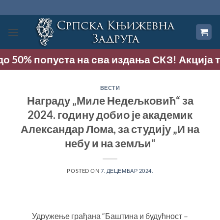
Прескочи
на
садржај
 50% попуста на сва издања СКЗ! Акција траје
ВЕСТИ
Награду „Миле Недељковић“ за
2024. годину добио је академик
Александар Лома, за студију „И на
небу и на земљи“
POSTED ON
7. ДЕЦЕМБАР 2024.
Удружење грађана “Баштина и будућност –