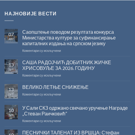
НАЈНОВИЈЕ ВЕСТИ
Саопштење поводом резултата конкурса
07
Министарства културе за суфинансирање
авг
капиталних издања на српском језику
на
Коментари су искључени
Саопштење
поводом
САША РАДОЈЧИЋ ДОБИТНИК ЖИЧКЕ
13
резултата
ХРИСОВУЉЕ ЗА 2026. ГОДИНУ
јул
конкурса
на
Коментари су искључени
Министарства
САША
културе
РАДОЈЧИЋ
ВЕЛИКО ЛЕТЊЕ СНИЖЕЊЕ
за
13
ДОБИТНИК
суфинансирање
јул
на
Коментари су искључени
ЖИЧКЕ
капиталних
ВЕЛИКО
ХРИСОВУЉЕ
издања
ЛЕТЊЕ
ЗА
на
У Сали СКЗ одржано свечано уручење Награде
10
СНИЖЕЊЕ
2026.
српском
„Стеван Раичковић”
јул
ГОДИНУ
језику
на
Коментари су искључени
У
Сали
ПЕСНИЧКИ ТАЛЕНАТ ИЗ ВРШЦА: Стефан
10