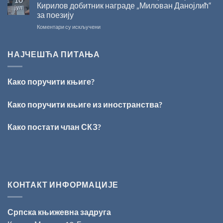
СКЗ
Кирилов добитник награде „Милован Данојлић“
јул
одржано
за поезију
свечано
на
Коментари су искључени
уручење
ПЕСНИЧКИ
Награде
ТАЛЕНАТ
„Стеван
ИЗ
Раичковић”
НАЈЧЕШЋА ПИТАЊА
ВРШЦА:
Стефан
Кирилов
Како поручити књиге?
добитник
награде
„Милован
Како поручити књиге из иностранства?
Данојлић“
за
Како постати члан СКЗ?
поезију
КОНТАКТ ИНФОРМАЦИЈЕ
Српска књижевна задруга