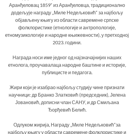
Аранђеловац 1859“ из Аранђеловца, традиционално
додељује награду „Миле Недељковић“ за најбољу
објављену књигу из области савремене српске
фолклористике (етнологије и антропологије,
етномузикологије и народне књижевности), у претходној
2023. години.
Награда носи име једног од најзначајнијих наших
етнолога, проучавалаца народне баштине и историје,
публицисте и педагога.
Жири који је изабрао најбољу студију чине признати
научници: др Бранко Златковић (председник), Јелена
Јовановић, дописни члан САНУ, и др Смиљана
Ђорђевић Белић.
Одлуком жирија, Награду „Миле Недељковић“за
најбољу књигу у области савремене фолклористике и