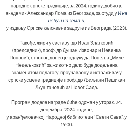
народне српске традиције, за 2024. годину, добио је
академик Александар Лома из Београда, за студију
И на
небу и на земљи
,
у издању Српске књижевне задруге из Београда (2023).
Такође, жири у саставу: др Иван Златковић
(председник), проф. др Душан Извонар и Невенка
Поповић, етнолог, донео је одлуку да Повеља „Миле
Недељковић“ за животно дело буде додељена
знаменитом педагогу, проучаваоцу и истраживачу
српске усмене традиције проф. др Љиљани Пешикан
Љуштановић из Новог Сада.
Програм доделе награде биће одржан у уторак, 24.
децембра, 2024. године,
у аранђеловачкој Народној библиотеци “Свети Сава“, у
19.00.