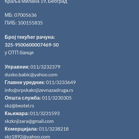
Краља Милана 19, Београд
МБ: 07005636
ПИБ: 100155835
Број текућег рачуна:
325-9500600007469-50
у ОТП банци
Управник:
011/3232379
dusko.babic@yahoo.com
Главни уредник:
011/3233649
info@srpskaknjizevnazadruga.rs
Општа служба:
011/3230305
skz@beotel.rs
Књижара:
011/3231593
skzknjizara@gmail.com
Комерцијала:
011/3238218
skz1892@yahoo.com