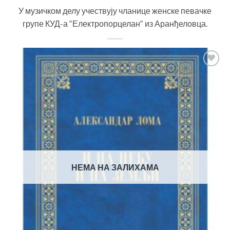
У музичком делу учествују чланице женске певачке
групе КУД-а “Електропорцелан“ из Аранђеловца.
Додај
у
Листу
жеља
НЕМА НА ЗАЛИХАМА