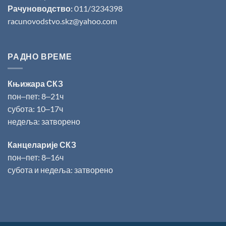
Рачуноводство:
011/3234398
racunovodstvo.skz@yahoo.com
РАДНО ВРЕМЕ
Књижара СКЗ
пон‒пет: 8‒21ч
субота: 10‒17ч
недеља: затворено
Канцеларије СКЗ
пон‒пет: 8‒16ч
субота и недеља: затворено