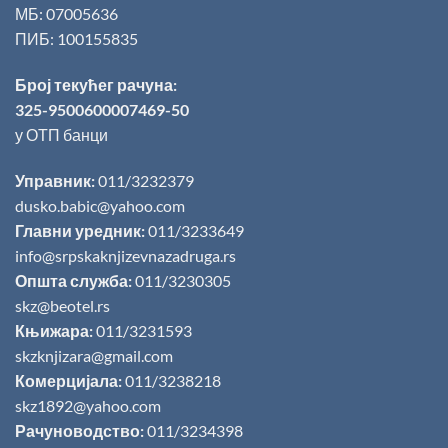
МБ: 07005636
ПИБ: 100155835
Број текућег рачуна:
325-9500600007469-50
у ОТП банци
Управник:
011/3232379
dusko.babic@yahoo.com
Главни уредник:
011/3233649
info@srpskaknjizevnazadruga.rs
Општа служба:
011/3230305
skz@beotel.rs
Књижара:
011/3231593
skzknjizara@gmail.com
Комерцијала:
011/3238218
skz1892@yahoo.com
Рачуноводство:
011/3234398