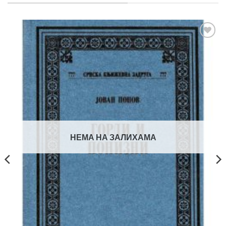
Додај
у
Листу
жеља
НЕМА НА ЗАЛИХАМА