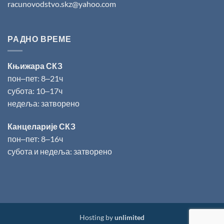
racunovodstvo.skz@yahoo.com
РАДНО ВРЕМЕ
Књижара СКЗ
пон‒пет: 8‒21ч
субота: 10‒17ч
недеља: затворено
Канцеларије СКЗ
пон‒пет: 8‒16ч
субота и недеља: затворено
Hosting by
unlimited