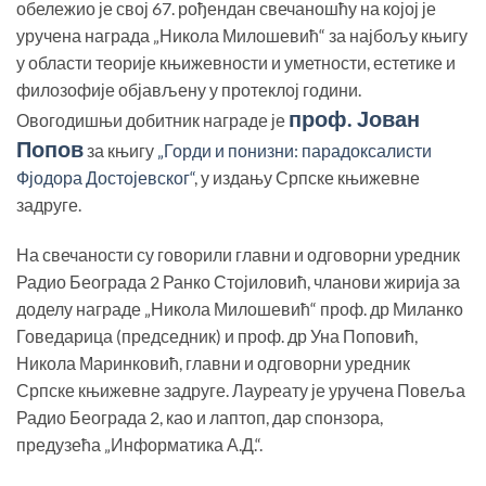
обележио је свој 67. рођендан свечаношћу на којој је
уручена награда „Никола Милошевић“ за најбољу књигу
у области теорије књижевности и уметности, естетике и
филозофије објављену у протеклој години.
проф. Јован
Овогодишњи добитник награде је
Попов
за књигу
„Горди и понизни: парадоксалисти
Фјодора Достојевског“
, у издању Српске књижевне
задруге.
На свечаности су говорили главни и одговорни уредник
Радио Београда 2 Ранко Стојиловић, чланови жирија за
доделу награде „Никола Милошевић“ проф. др Миланко
Говедарица (председник) и проф. др Уна Поповић,
Никола Маринковић, главни и одговорни уредник
Српске књижевне задруге. Лауреату је уручена Повеља
Радио Београда 2, као и лаптоп, дар спонзора,
предузећа „Информатика А.Д.“.