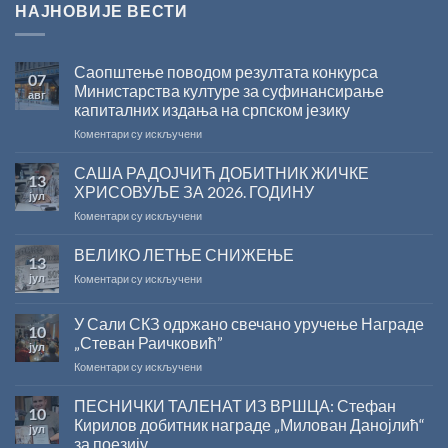
НАЈНОВИЈЕ ВЕСТИ
Саопштење поводом резултата конкурса
07
Министарства културе за суфинансирање
авг
капиталних издања на српском језику
на
Коментари су искључени
Саопштење
поводом
САША РАДОЈЧИЋ ДОБИТНИК ЖИЧКЕ
13
резултата
ХРИСОВУЉЕ ЗА 2026. ГОДИНУ
јул
конкурса
на
Коментари су искључени
Министарства
САША
културе
РАДОЈЧИЋ
ВЕЛИКО ЛЕТЊЕ СНИЖЕЊЕ
за
13
ДОБИТНИК
суфинансирање
јул
на
Коментари су искључени
ЖИЧКЕ
капиталних
ВЕЛИКО
ХРИСОВУЉЕ
издања
ЛЕТЊЕ
ЗА
на
У Сали СКЗ одржано свечано уручење Награде
10
СНИЖЕЊЕ
2026.
српском
„Стеван Раичковић”
јул
ГОДИНУ
језику
на
Коментари су искључени
У
Сали
ПЕСНИЧКИ ТАЛЕНАТ ИЗ ВРШЦА: Стефан
10
СКЗ
Кирилов добитник награде „Милован Данојлић“
јул
одржано
за поезију