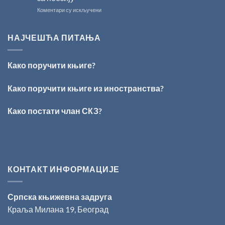
свечано
на
Коментари су искључени
уручење
ПЕСНИЧКИ
Награде
ТАЛЕНАТ
„Стеван
ИЗ
Раичковић”
НАЈЧЕШЋА ПИТАЊА
ВРШЦА:
Стефан
Кирилов
Како поручити књиге?
добитник
награде
„Милован
Како поручити књиге из иностранства?
Данојлић“
за
Како постати члан СКЗ?
поезију
КОНТАКТ ИНФОРМАЦИЈЕ
Српска књижевна задруга
Краља Милана 19, Београд