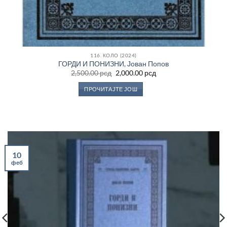
116. КОЛО (2024)
ГОРДИ И ПОНИЗНИ, Јован Попов
Оригинална
Тренутна
2,500.00
рсд
2,000.00
рсд
цена
цена
је
је:
ПРОЧИТАЈТЕ ЈОШ
била:
2,000.00 рсд.
2,500.00 рсд.
10
феб