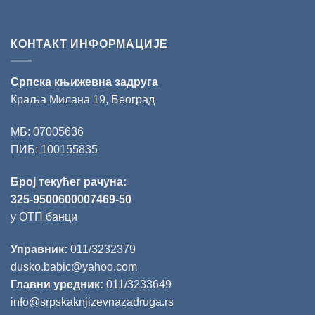
КОНТАКТ ИНФОРМАЦИЈЕ
Српска књижевна задруга
Краља Милана 19, Београд
МБ: 07005636
ПИБ: 100155835
Број текућег рачуна:
325-9500600007469-50
у ОТП банци
Управник:
011/3232379
dusko.babic@yahoo.com
Главни уредник:
011/3233649
info@srpskaknjizevnazadruga.rs