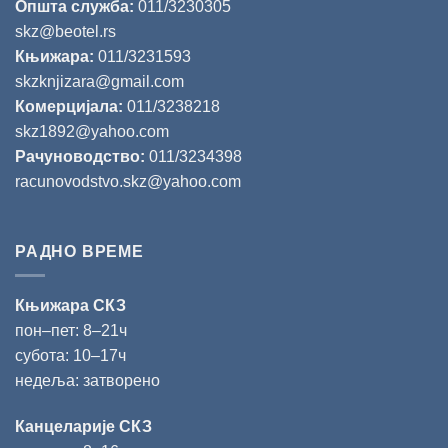
Општа служба:
011/3230305
skz@beotel.rs
Књижара:
011/3231593
skzknjizara@gmail.com
Комерцијала:
011/3238218
skz1892@yahoo.com
Рачуноводство:
011/3234398
racunovodstvo.skz@yahoo.com
РАДНО ВРЕМЕ
Књижара СКЗ
пон‒пет: 8‒21ч
субота: 10‒17ч
недеља: затворено
Канцеларије СКЗ