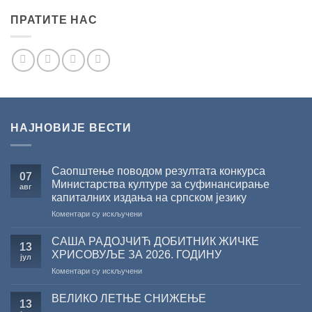
ПРАТИТЕ НАС
НАЈНОВИЈЕ ВЕСТИ
Саопштење поводом резултата конкурса
07
Министарства културе за суфинансирање
авг
капиталних издања на српском језику
на
Коментари су искључени
Саопштење
поводом
САША РАДОЈЧИЋ ДОБИТНИК ЖИЧКЕ
13
резултата
ХРИСОВУЉЕ ЗА 2026. ГОДИНУ
јул
конкурса
на
Коментари су искључени
Министарства
САША
културе
РАДОЈЧИЋ
за
ВЕЛИКО ЛЕТЊЕ СНИЖЕЊЕ
13
ДОБИТНИК
суфинансирање