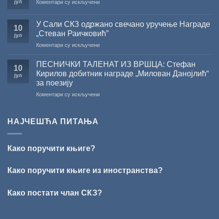
јул
на
Коментари су искључени
ЖИЧКЕ
капиталних
ВЕЛИКО
ХРИСОВУЉЕ
издања
ЛЕТЊЕ
ЗА
на
У Сали СКЗ одржано свечано уручење Награде
СНИЖЕЊЕ
10
2026.
српском
„Стеван Раичковић”
јул
ГОДИНУ
језику
на
Коментари су искључени
У
Сали
ПЕСНИЧКИ ТАЛЕНАТ ИЗ ВРШЦА: Стефан
10
СКЗ
Кирилов добитник награде „Милован Данојлић“
јул
одржано
за поезију
свечано
на
Коментари су искључени
уручење
ПЕСНИЧКИ
Награде
ТАЛЕНАТ
„Стеван
ИЗ
Раичковић”
НАЈЧЕШЋА ПИТАЊА
ВРШЦА:
Стефан
Кирилов
Како поручити књиге?
добитник
награде
„Милован
Како поручити књиге из иностранства?
Данојлић“
за
Како постати члан СКЗ?
поезију