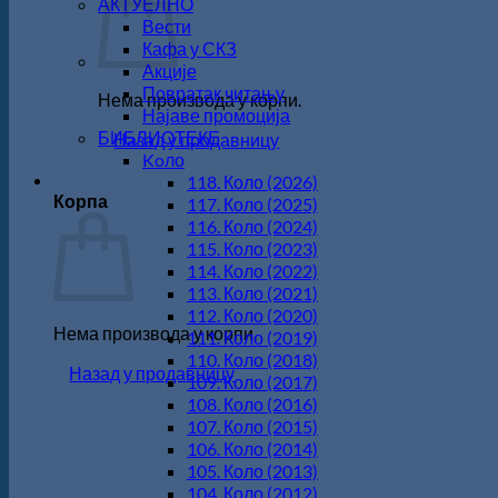
АКТУЕЛНО
Вести
Кафа у СКЗ
Акције
Повратак читању
Нема производа у корпи.
Најаве промоција
БИБЛИОТЕКЕ
Назад у продавницу
Koло
118. Коло (2026)
Корпа
117. Коло (2025)
116. Коло (2024)
115. Коло (2023)
114. Коло (2022)
113. Коло (2021)
112. Коло (2020)
Нема производа у корпи.
111. Коло (2019)
110. Коло (2018)
Назад у продавницу
109. Коло (2017)
108. Коло (2016)
107. Коло (2015)
106. Коло (2014)
105. Коло (2013)
104. Коло (2012)