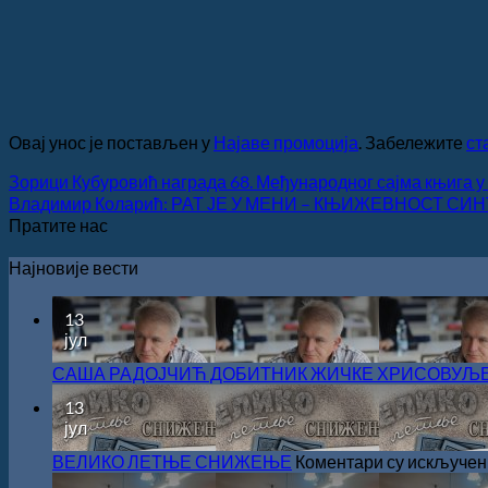
Овај унос је постављен у
Најаве промоција
. Забележите
ст
Зорици Кубуровић награда 68. Међународног сајма књига у 
Владимир Коларић: РАТ ЈЕ У МЕНИ – КЊИЖЕВНОСТ С
Пратите нас
Најновије вести
13
јул
САША РАДОЈЧИЋ ДОБИТНИК ЖИЧКЕ ХРИСОВУЉЕ З
13
јул
ВЕЛИКО ЛЕТЊЕ СНИЖЕЊЕ
Коментари су искључен