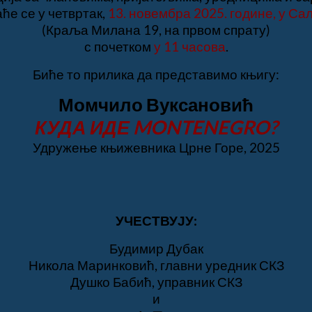
ће се у четвртак,
13. новембра 2025.
године,
у Са
(Краља Милана 19, на првом спрату)
с почетком
у 11 часова
.
Биће то прилика да представимо књигу:
Момчило Вуксановић
КУДА ИДЕ MONTENEGRO?
Удружење књижевника Црне Горе, 2025
УЧЕСТВУЈУ:
Будимир Дубак
Никола Маринковић, главни уредник СКЗ
Душко Бабић, управник СКЗ
и