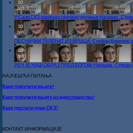
10
јул
У Сали СКЗ одржано свечано уручење Награде „Стев
10
јул
ПЕСНИЧКИ ТАЛЕНАТ ИЗ ВРШЦА: Стефан Кирилов доби
10
јул
РЕЧ ЈЕ НАШ ОБРАЗ ПРЕД БОГОМ: Награда „Стеван Р
НАЈЧЕШЋА ПИТАЊА
Како поручити књиге?
Како поручити књиге из иностранства?
Како постати члан СКЗ?
КОНТАКТ ИНФОРМАЦИЈЕ