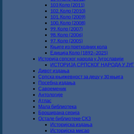
103 Коло (2011)
102. Коло (2010)
101. Коло (2009)
100. Коло (2008)
99. Коло (2007)
98. Коло (2006)
97. Коло (2005)
Књиге из претходних кола
Едиција Коло (1892‒2025)
Историја српског народа у Југославији
ИСТОРИЈА СРПСКОГ НАРОДА У ЈУГОС
Дивот издања
Српска књижевност за децу у 30 књига
Посебна издања
Савременик
Антологије
Атлас
Мала библиотека
Броширана серија
Остале библиотеке СКЗ
Историјска издања
Историјска мисао