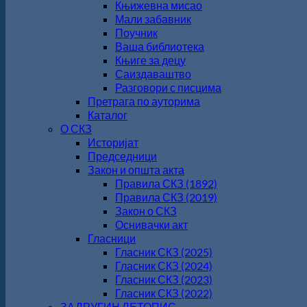
Књижевна мисао
Мали забавник
Поучник
Ваша библиотека
Књиге за децу
Саиздаваштво
Разговори с писцима
Претрага по ауторима
Каталог
О СКЗ
Историјат
Председници
Закон и општа акта
Правила СКЗ (1892)
Правила СКЗ (2019)
Закон о СКЗ
Оснивачки акт
Гласници
Гласник СКЗ (2025)
Гласник СКЗ (2024)
Гласник СКЗ (2023)
Гласник СКЗ (2022)
ЗАДРУГИН ЛЕТОПИС