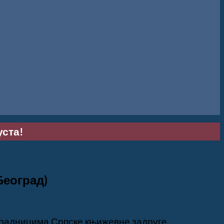
уста!
Београд)
арадницима Српске књижевне задруге