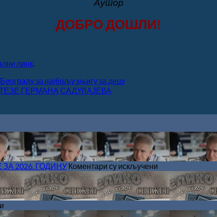
Аутор
ДОБРО ДОШЛИ!
ални линк
.
Београду за најбољу књигу за децу
ИНТЕЗЕ ГЕРМАНА САДУЛАЈЕВА
на
А 2026. ГОДИНУ
Коментари су искључени
САША
РАДОЈЧИЋ
ДОБИТНИК
ЖИЧКЕ
на
и
ХРИСОВУЉЕ
ВЕЛИКО