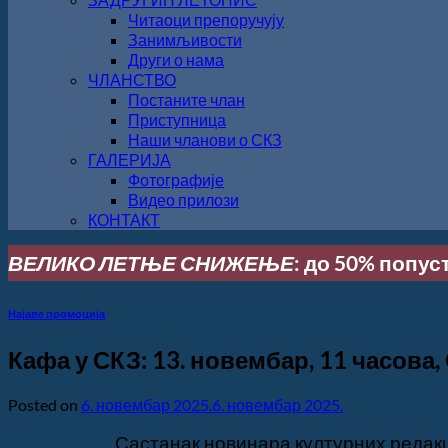
Читаоци препоручују
Занимљивости
Други о нама
ЧЛАНСТВО
Постаните члан
Приступница
Наши чланови о СКЗ
ГАЛЕРИЈА
Фотографије
Видео прилози
КОНТАКТ
ВЕЛИКО ЛЕТЊЕ СНИЖЕЊЕ
: до 50% попус
Најаве промоција
Кафа у СКЗ: 13. новембар, 11 часова
Posted on
6. новембар 2025.
6. новембар 2025.
Састанак новинара културних редак