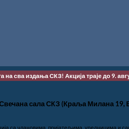
та на сва издања СКЗ! Акција траје до 9. авг
, Свечана сала СКЗ (Краља Милана 19, 
ција са члановима, пријатељима, уредницима и с