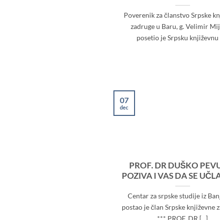
Poverenik za članstvo Srpske kn
zadruge u Baru, g. Velimir Mij
posetio je Srpsku književnu [
07
dec
PROF. DR DUŠKO PEV
POZIVA I VAS DA SE UČL
Centar za srpske studije iz Ban
postao je član Srpske književne 
*** PROF. DR [...]