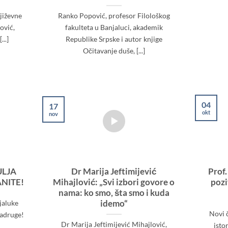
jiževne
Ranko Popović, profesor Filološkog
ović,
fakulteta u Banjaluci, akademik
...]
Republike Srpske i autor knjige
Očitavanje duše, [...]
04
17
okt
nov
ULJA
Dr Marija Jeftimijević
Prof.
ANITE!
Mihajlović: „Svi izbori govore o
pozi
nama: ko smo, šta smo i kuda
idemo“
jaluke
Novi čl
zadruge!
Dr Marija Jeftimijević Mihajlović,
isto