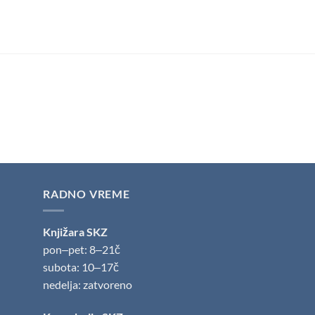
RADNO VREME
Knjižara SKZ
pon‒pet: 8‒21č
subota: 10‒17č
nedelja: zatvoreno