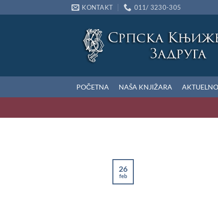
Preskoči
KONTAKT
011/ 3230-305
na
sadržaj
POČETNA
NAŠA KNJIŽARA
AKTUELN
26
feb