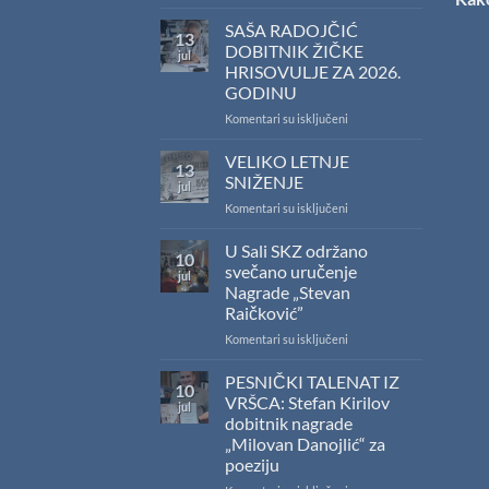
Saopštenje
povodom
SAŠA RADOJČIĆ
13
rezultata
DOBITNIK ŽIČKE
jul
konkursa
HRISOVULJE ZA 2026.
Ministarstva
GODINU
kulture
za
na
Komentari su isključeni
sufinansiranje
SAŠA
kapitalnih
RADOJČIĆ
VELIKO LETNJE
13
izdanja
DOBITNIK
SNIŽENJE
jul
na
ŽIČKE
na
Komentari su isključeni
srpskom
HRISOVULJE
VELIKO
jeziku
ZA
LETNJE
U Sali SKZ održano
2026.
10
SNIŽENJE
GODINU
svečano uručenje
jul
Nagrade „Stevan
Raičković”
na
Komentari su isključeni
U
Sali
PESNIČKI TALENAT IZ
10
SKZ
VRŠCA: Stefan Kirilov
jul
održano
dobitnik nagrade
svečano
„Milovan Danojlić“ za
uručenje
poeziju
Nagrade
„Stevan