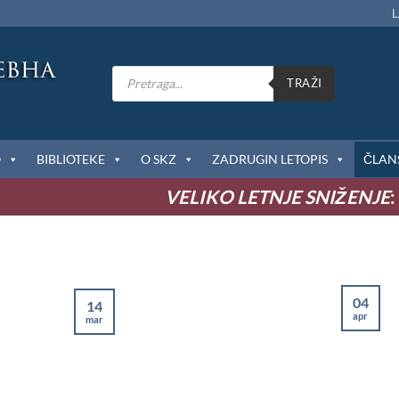
L
Products
search
TRAŽI
O
BIBLIOTEKE
O SKZ
ZADRUGIN LETOPIS
ČLAN
VELIKO LETNJE SNIŽENJE
: do
04
14
apr
mar