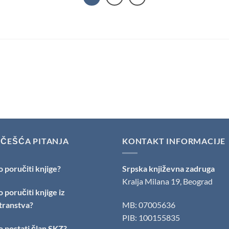
JČEŠĆA PITANJA
KONTAKT INFORMACIJE
 poručiti knjige?
Srpska književna zadruga
Kralja Milana 19, Beograd
 poručiti knjige iz
transtva?
MB: 07005636
PIB: 100155835
 postati član SKZ?