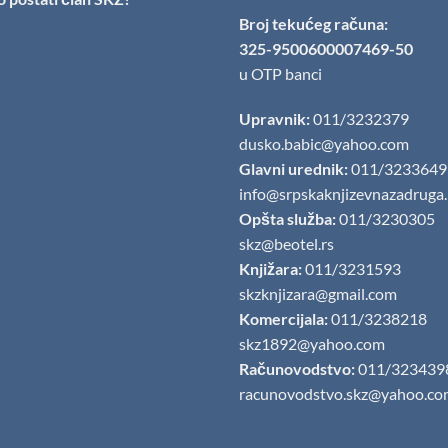
Broj tekućeg računa:
325-9500600007469-50
u OTP banci
Upravnik:
011/3232379
dusko.babic@yahoo.com
Glavni urednik:
011/3233649
info@srpskaknjizevnazadruga
Opšta služba:
011/3230305
skz@beotel.rs
Knjižara:
011/3231593
skzknjizara@gmail.com
Komercijala:
011/3238218
skz1892@yahoo.com
Računovodstvo:
011/323439
racunovodstvo.skz@yahoo.co