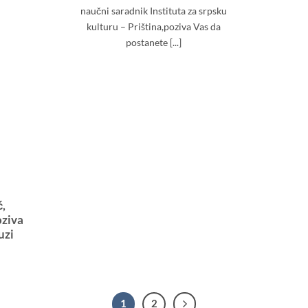
naučni saradnik Instituta za srpsku
kulturu – Priština,poziva Vas da
postanete [...]
ć,
oziva
uzi
1
2