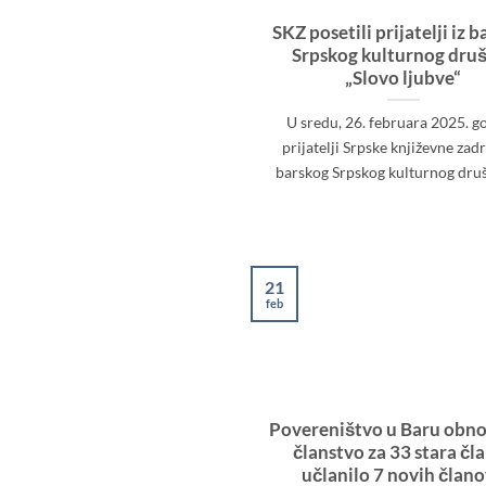
SKZ posetili prijatelji iz 
Srpskog kulturnog dru
„Slovo ljubve“
U sredu, 26. februara 2025. g
prijatelji Srpske književne zad
barskog Srpskog kulturnog društv
21
feb
Povereništvo u Baru obnov
članstvo za 33 stara čla
učlanilo 7 novih član