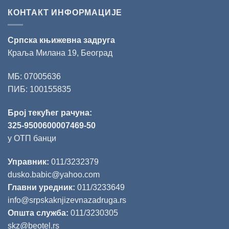
КОНТАКТ ИНФОРМАЦИЈЕ
Српска књижевна задруга
Краља Милана 19, Београд
МБ: 07005636
ПИБ: 100155835
Број текућег рачуна:
325-9500600007469-50
у ОТП банци
Управник:
011/3232379
dusko.babic@yahoo.com
Главни уредник:
011/3233649
info@srpskaknjizevnazadruga.rs
Општа служба:
011/3230305
skz@beotel.rs