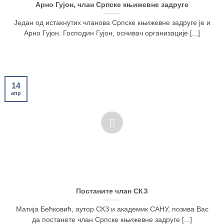
Арно Гујон, члан Српске књижевне задруге
Један од истакнутих чланова Српске књижевне задруге је и
Арно Гујон. Господин Гујон, оснивач организације [...]
14
апр
Постаните члан СКЗ
Матија Бећковић, аутор СКЗ и академик САНУ, позива Вас
да постанете члан Српске књижевне задруге [...]