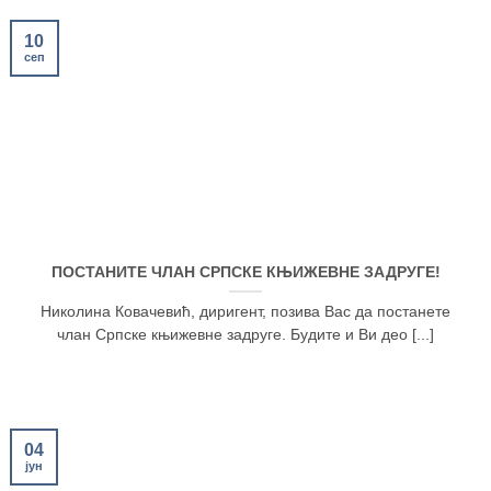
10
сеп
ПОСТАНИТЕ ЧЛАН СРПСКЕ КЊИЖЕВНЕ ЗАДРУГЕ!
Николина Ковачевић, диригент, позива Вас да постанете
члан Српске књижевне задруге. Будите и Ви део [...]
04
јун