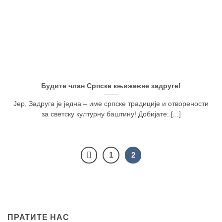
Будите члан Српске књижевне задруге!
Јер, Задруга је једна – име српске традиције и отворености
за светску културну баштину! Добијате: [...]
1
2
ПРАТИТЕ НАС