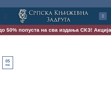
Прескочи
на
садржај
о 50% попуста на сва издања СКЗ! Акција тр
05
мај