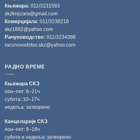
Књижара:
011/3231593
skzknjizara@gmail.com
Комерцијала:
011/3238218
skz1892@yahoo.com
Рачуноводство:
011/3234398
racunovodstvo.skz@yahoo.com
РАДНО ВРЕМЕ
Књижара СКЗ
пон‒пет: 8‒21ч
субота: 10‒17ч
недеља: затворено
Канцеларије СКЗ
пон‒пет: 8‒16ч
субота и недеља: затворено