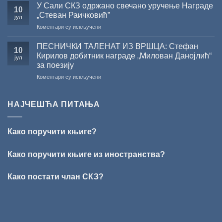
ЗА
на
У Сали СКЗ одржано свечано уручење Награде
СНИЖЕЊЕ
10
2026.
српском
„Стеван Раичковић”
јул
ГОДИНУ
језику
на
Коментари су искључени
У
Сали
ПЕСНИЧКИ ТАЛЕНАТ ИЗ ВРШЦА: Стефан
10
СКЗ
Кирилов добитник награде „Милован Данојлић“
јул
одржано
за поезију
свечано
на
Коментари су искључени
уручење
ПЕСНИЧКИ
Награде
ТАЛЕНАТ
„Стеван
ИЗ
Раичковић”
НАЈЧЕШЋА ПИТАЊА
ВРШЦА:
Стефан
Кирилов
Како поручити књиге?
добитник
награде
„Милован
Како поручити књиге из иностранства?
Данојлић“
за
Како постати члан СКЗ?
поезију