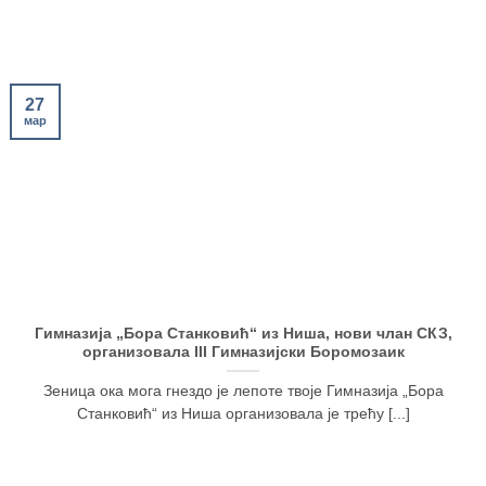
27
мар
Гимназија „Бора Станковић“ из Ниша, нови члан СКЗ,
организовала III Гимназијски Боромозаик
Зеница ока мога гнездо је лепоте твоје Гимназија „Бора
Станковић“ из Ниша организовала је трећу [...]