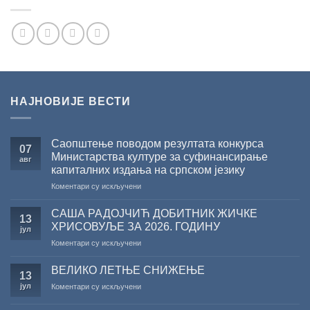
НАЈНОВИЈЕ ВЕСТИ
Саопштење поводом резултата конкурса
07
Министарства културе за суфинансирање
авг
капиталних издања на српском језику
на
Коментари су искључени
Саопштење
поводом
САША РАДОЈЧИЋ ДОБИТНИК ЖИЧКЕ
13
резултата
ХРИСОВУЉЕ ЗА 2026. ГОДИНУ
јул
конкурса
на
Коментари су искључени
Министарства
САША
културе
РАДОЈЧИЋ
за
ВЕЛИКО ЛЕТЊЕ СНИЖЕЊЕ
13
ДОБИТНИК
суфинансирање
јул
на
Коментари су искључени
ЖИЧКЕ
капиталних
ВЕЛИКО
ХРИСОВУЉЕ
издања
ЛЕТЊЕ