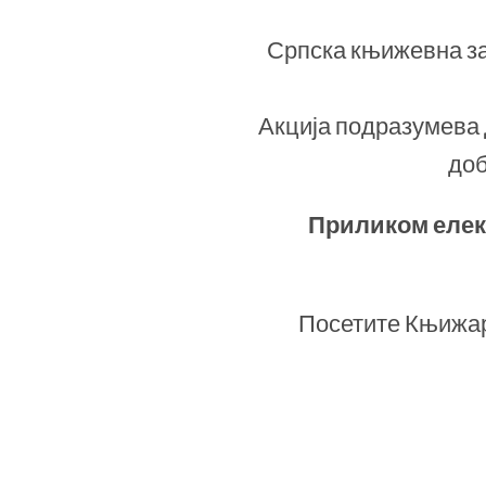
Српска књижевна за
Акција подразумева д
доб
Приликом елек
Посетите Књижар