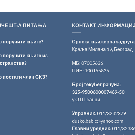
ЈЧЕШЋА ПИТАЊА
КОНТАКТ ИНФОРМАЦИ
о поручити књиге?
Српска књижевна задруга
Краља Милана 19, Београд
о поручити књиге из
странства?
МБ: 07005636
ПИБ: 100155835
о постати члан СКЗ?
Број текућег рачуна:
325-9500600007469-50
у ОТП банци
Управник:
011/3232379
dusko.babic@yahoo.com
Главни уредник:
011/3233