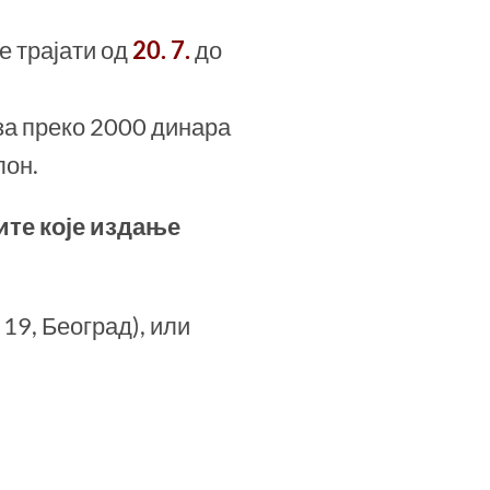
ће трајати од
20. 7.
до
 за преко 2000 динара
лон.
те које издање
9, Београд), или