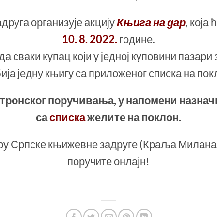
друга организује акцију
Књига на дар
, која 
10. 8. 2022.
године.
а сваки купац који у једној куповини пазари
ија једну књигу са приложеног списка на пок
тронског поручивања, у напомени назначи
са
списка
желите на поклон.
у Српске књижевне задруге (Краља Милана 1
поручите онлајн!