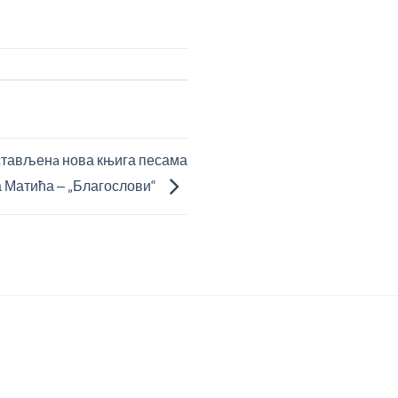
стављенa нова књига песама
 Матића ‒ „Благослови“