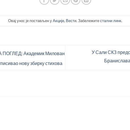
Овај унос је постављен у
Акције
,
Вести
. Забележите
стални линк
.
У Сали СКЗ пред
ПОГЛЕД: Академик Милован
Бранислава
писивао нову збирку стихова