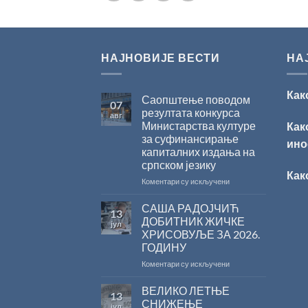
НАЈНОВИЈЕ ВЕСТИ
НА
Как
Саопштење поводом
07
резултата конкурса
авг
Министарства културе
Как
за суфинансирање
ино
капиталних издања на
српском језику
Как
на
Коментари су искључени
Саопштење
поводом
САША РАДОЈЧИЋ
13
резултата
ДОБИТНИК ЖИЧКЕ
јул
конкурса
ХРИСОВУЉЕ ЗА 2026.
Министарства
ГОДИНУ
културе
за
на
Коментари су искључени
суфинансирање
САША
капиталних
РАДОЈЧИЋ
ВЕЛИКО ЛЕТЊЕ
13
издања
ДОБИТНИК
СНИЖЕЊЕ
јул