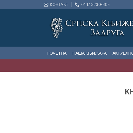
Прескочи
КОНТАКТ
011/ 3230-305
на
садржај
ПОЧЕТНА
НАША КЊИЖАРА
АКТУЕЛН
КЊ