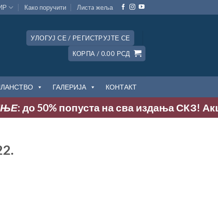
ИР
Како поручити
Листa жеља
УЛОГУЈ СЕ / РЕГИСТРУЈТЕ СЕ
КОРПА /
0.00
РСД
ЧЛАНСТВО
ГАЛЕРИЈА
КОНТАКТ
 до 50% попуста на сва издања СКЗ! Акција тр
22.