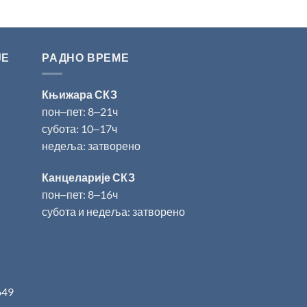
ЈЕ
РАДНО ВРЕМЕ
Књижара СКЗ
пон‒пет: 8‒21ч
субота: 10‒17ч
недеља: затворено
Канцеларије СКЗ
пон‒пет: 8‒16ч
субота и недеља: затворено
649