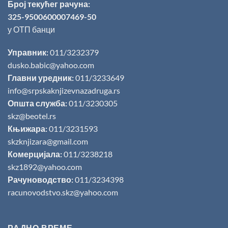
Број текућег рачуна:
325-9500600007469-50
у ОТП банци
Управник:
011/3232379
dusko.babic@yahoo.com
Главни уредник:
011/3233649
info@srpskaknjizevnazadruga.rs
Општа служба:
011/3230305
skz@beotel.rs
Књижара:
011/3231593
skzknjizara@gmail.com
Комерцијала:
011/3238218
skz1892@yahoo.com
Рачуноводство:
011/3234398
racunovodstvo.skz@yahoo.com
РАДНО ВРЕМЕ