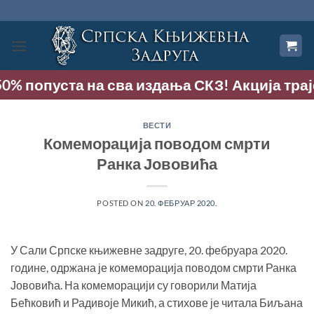
Прескочи
на
садржај
попуста на сва издања СКЗ! Акција траје до 
ВЕСТИ
Комеморација поводом смрти
Ранка Јововића
POSTED ON
20. ФЕБРУАР 2020.
У Сали Српске књижевне задруге, 20. фебруара 2020.
године, одржана је комеморација поводом смрти Ранка
Јововића. На комеморацији су говорили Матија
Бећковић и Радивоје Микић, а стихове је читала Биљана