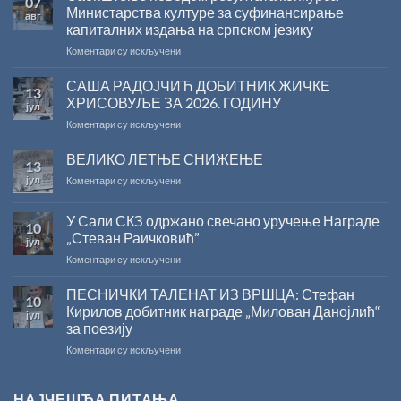
07
Министарства културе за суфинансирање
авг
капиталних издања на српском језику
на
Коментари су искључени
Саопштење
поводом
САША РАДОЈЧИЋ ДОБИТНИК ЖИЧКЕ
13
резултата
ХРИСОВУЉЕ ЗА 2026. ГОДИНУ
јул
конкурса
на
Коментари су искључени
Министарства
САША
културе
РАДОЈЧИЋ
ВЕЛИКО ЛЕТЊЕ СНИЖЕЊЕ
за
13
ДОБИТНИК
суфинансирање
јул
на
Коментари су искључени
ЖИЧКЕ
капиталних
ВЕЛИКО
ХРИСОВУЉЕ
издања
ЛЕТЊЕ
ЗА
на
У Сали СКЗ одржано свечано уручење Награде
10
СНИЖЕЊЕ
2026.
српском
„Стеван Раичковић”
јул
ГОДИНУ
језику
на
Коментари су искључени
У
Сали
ПЕСНИЧКИ ТАЛЕНАТ ИЗ ВРШЦА: Стефан
10
СКЗ
Кирилов добитник награде „Милован Данојлић“
јул
одржано
за поезију
свечано
на
Коментари су искључени
уручење
ПЕСНИЧКИ
Награде
ТАЛЕНАТ
„Стеван
ИЗ
Раичковић”
НАЈЧЕШЋА ПИТАЊА