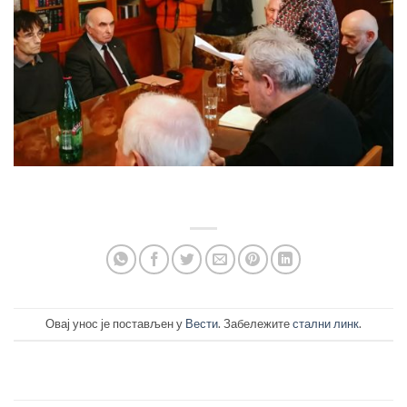
.
Овај унос је постављен у
Вести
. Забележите
стални линк
.