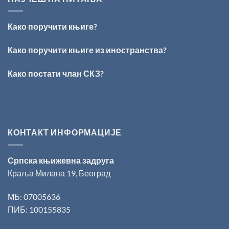
ВРШЦА:
Стефан
Кирилов
Како поручити књиге?
добитник
награде
„Милован
Како поручити књиге из иностранства?
Данојлић“
за
Како постати члан СКЗ?
поезију
КОНТАКТ ИНФОРМАЦИЈЕ
Српска књижевна задруга
Краља Милана 19, Београд
МБ: 07005636
ПИБ: 100155835