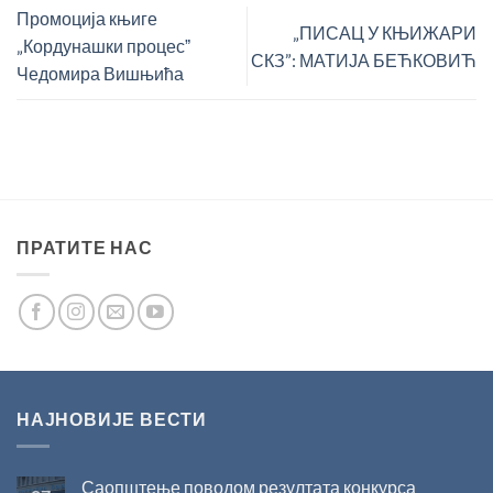
Промоција књиге
„ПИСАЦ У КЊИЖАРИ
„Кордунашки процесˮ
СКЗ”: МАТИЈА БЕЋКОВИЋ
Чедомира Вишњића
ПРАТИТЕ НАС
НАЈНОВИЈЕ ВЕСТИ
Саопштење поводом резултата конкурса