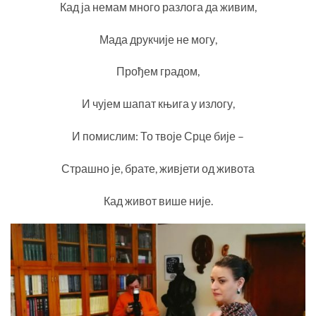
Кад ја немам много разлога да живим,
Мада друкчије не могу,
Прођем градом,
И чујем шапат књига у излогу,
И помислим: То твоје Срце бије –
Страшно је, брате, живјети од живота
Кад живот више није.