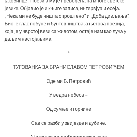
јакобинце”. Поезија му је превођена на многе светске
језике. Објавио је и књиге записа, интервјуа и есеја:
„Нека ми не буде ништа опроштено” и „Доба дивљања”.
Био је глас побуне и бунтовништва, а његова поезија,
која је у чврстој вези са животом, остаје нам као луча у
даљим настојањима.
*
ТУГОВАНКА ЗА БРАНИСЛАВОМ ПЕТРОВИЋЕМ
Оде ми Б. Петровић
У ведра небеса –
Од сумње и горчине
Сав се разби у звијезде и дубине.
А ја се зажељех београдских лица