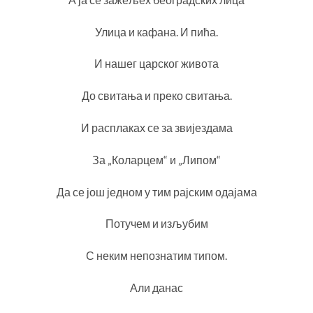
Улица и кафана. И пића.
И нашег царског живота
До свитања и преко свитања.
И расплаках се за звијездама
За „Коларцем“ и „Липом“
Да се још једном у тим рајским одајама
Потучем и изљубим
С неким непознатим типом.
Али данас