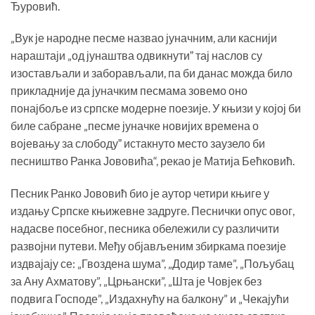
Ђуровић.
„Вук је народне песме назвао јуначним, али каснији
нараштаји „од јунаштва одвикнутиˮ тај наслов су
изостављали и заборављали, па би данас можда било
прикладније да јуначким песмама зовемо оно
понајбоље из српске модерне поезије. У књизи у којој би
биле сабране „песме јуначке новијих времена о
војевању за слободуˮ истакнуто место заузело би
песништво Ранка Јововића“, рекао је Матија Бећковић.
Песник Ранко Јововић био је аутор четири књиге у
издању Српске књижевне задруге. Песнички опус овог,
надасве посебног, песника обележили су различити
развојни путеви. Међу објављеним збиркама поезије
издвајају се: „Гвоздена шума”, „Додир таме”, „Пољубац
за Ану Ахматову”, „Црњански”, „Шта је Човјек без
подвига Господе”, „Издахнућу на балкону” и „Чекајући