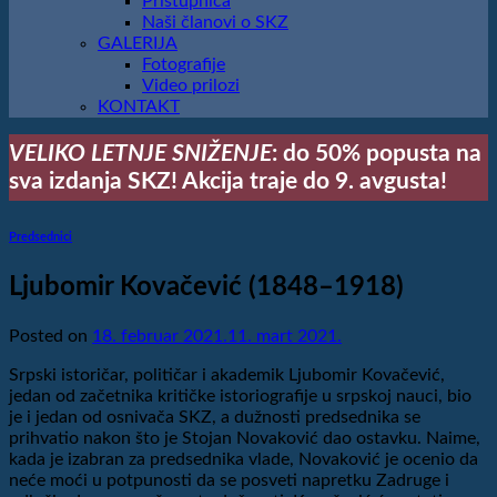
Pristupnica
Naši članovi o SKZ
GALERIJA
Fotografije
Video prilozi
KONTAKT
VELIKO LETNJE SNIŽENJE
: do 50% popusta na
sva izdanja SKZ! Akcija traje do 9. avgusta!
Predsednici
Ljubomir Kovačević (1848–1918)
Posted on
18. februar 2021.
11. mart 2021.
Srpski istoričar, političar i akademik Ljubomir Kovačević,
jedan od začetnika kritičke istoriografije u srpskoj nauci, bio
je i jedan od osnivača SKZ, a dužnosti predsednika se
prihvatio nakon što je Stojan Novaković dao ostavku. Naime,
kada je izabran za predsednika vlade, Novaković je ocenio da
neće moći u potpunosti da se posveti napretku Zadruge i