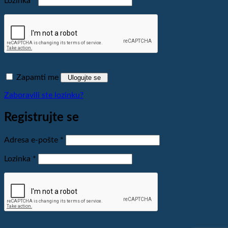
Lozinka
*
Zapamti me
Ulogujte se
Zaboravili ste lozinku?
Registrujte se
Obavezno
Adresa e-pošte
*
Obavezno
Lozinka
*