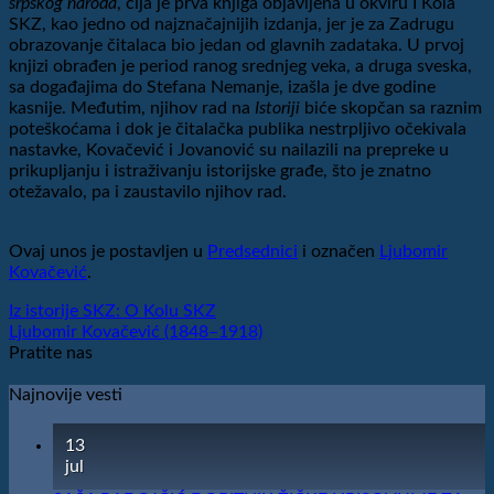
srpskog naroda
, čija je prva knjiga objavljena u okviru I Kola
SKZ, kao jedno od najznačajnijih izdanja, jer je za Zadrugu
obrazovanje čitalaca bio jedan od glavnih zadataka. U prvoj
knjizi obrađen je period ranog srednjeg veka, a druga sveska,
sa događajima do Stefana Nemanje, izašla je dve godine
kasnije. Međutim, njihov rad na
Istoriji
biće skopčan sa raznim
poteškoćama i dok je čitalačka publika nestrpljivo očekivala
nastavke, Kovačević i Jovanović su nailazili na prepreke u
prikupljanju i istraživanju istorijske građe, što je znatno
otežavalo, pa i zaustavilo njihov rad.
Ovaj unos je postavljen u
Predsednici
i označen
Ljubomir
Kovačević
.
Iz istorije SKZ: O Kolu SKZ
Ljubomir Kovačević (1848–1918)
Pratite nas
Najnovije vesti
13
jul