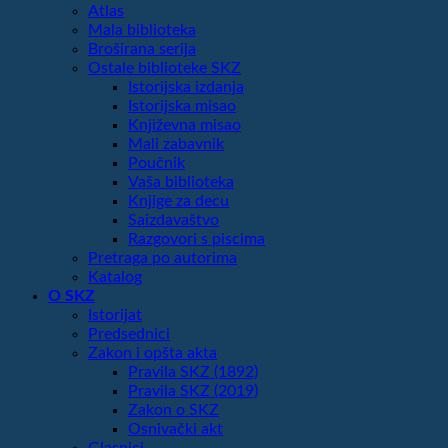
Atlas
Mala biblioteka
Broširana serija
Ostale biblioteke SKZ
Istorijska izdanja
Istorijska misao
Književna misao
Mali zabavnik
Poučnik
Vaša biblioteka
Knjige za decu
Saizdavaštvo
Razgovori s piscima
Pretraga po autorima
Katalog
O SKZ
Istorijat
Predsednici
Zakon i opšta akta
Pravila SKZ (1892)
Pravila SKZ (2019)
Zakon o SKZ
Osnivački akt
Glasnici