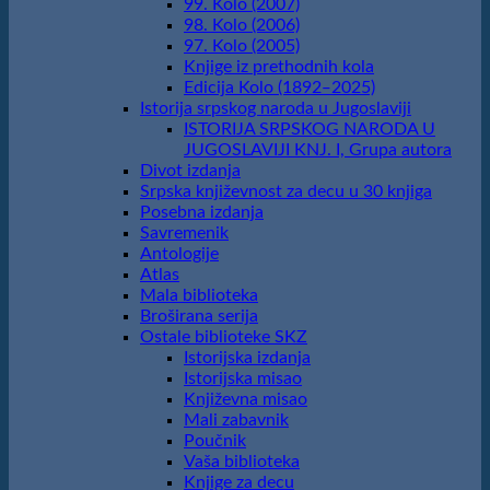
99. Kolo (2007)
98. Kolo (2006)
97. Kolo (2005)
Knjige iz prethodnih kola
Edicija Kolo (1892‒2025)
Istorija srpskog naroda u Jugoslaviji
ISTORIJA SRPSKOG NARODA U
JUGOSLAVIJI KNJ. I, Grupa autora
Divot izdanja
Srpska književnost za decu u 30 knjiga
Posebna izdanja
Savremenik
Antologije
Atlas
Mala biblioteka
Broširana serija
Ostale biblioteke SKZ
Istorijska izdanja
Istorijska misao
Književna misao
Mali zabavnik
Poučnik
Vaša biblioteka
Knjige za decu