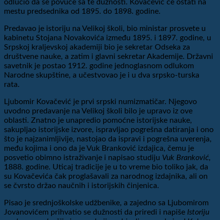
odlučio da se povuče sa te dužnosti. Kovačević će ostati na
mestu predsednika od 1895. do 1898. godine.
Predavao je istoriju na Velikoj školi, bio ministar prosvete u
kabinetu Stojana Novakovića između 1895. i 1897. godine, u
Srpskoj kraljevskoj akademiji bio je sekretar Odseka za
društvene nauke, a zatim i glavni sekretar Akademije. Državni
savetnik je postao 1912. godine jednoglasnom odlukom
Narodne skupštine, a učestvovao je i u dva srpsko-turska
rata.
Ljubomir Kovačević je prvi srpski numizmatičar. Njegovo
uvodno predavanje na Velikoj školi bilo je upravo iz ove
oblasti. Znatno je unapredio pomoćne istorijske nauke,
sakupljao istorijske izvore, ispravljao pogrešna datiranja i ono
što je najzanimljivije, nastojao da ispravi i pogrešna uverenja,
među kojima i ono da je Vuk Branković izdajica, čemu je
posvetio obimno istraživanje i napisao studiju
Vuk Branković
,
1888. godine. Uticaj tradicije je u to vreme bio toliko jak, da
su Kovačevića čak proglašavali za narodnog izdajnika, ali on
se čvrsto držao naučnih i istorijskih činjenica.
Pisao je srednjoškolske udžbenike, a zajedno sa Ljubomirom
Jovanovićem prihvatio se dužnosti da priredi i napiše
Istoriju