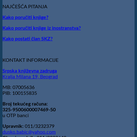
dobitnik
REČ
nagrade
NAJČEŠĆA PITANJA
JE
„Milovan
NAŠ
Kako poručiti knjige?
Danojlić“
OBRAZ
za
PRED
Kako poručiti knjige iz inostranstva?
poeziju
BOGOM:
Nagrada
Kako postati član SKZ?
„Stevan
Raičković“
uručena
Slobodanu
KONTAKT INFORMACIJE
Ristoviću
Srpska književna zadruga
Kralja Milana 19, Beograd
MB: 07005636
PIB: 100155835
Broj tekućeg računa:
325-9500600007469-50
u OTP banci
Upravnik:
011/3232379
dusko.babic@yahoo.com