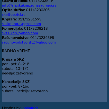
Glavni urednik:
011/3233649
info@srpskaknjizevnazadruga.rs
Opšta služba:
011/3230305
skz@beotel.rs
Knjižara:
011/3231593
skzknjizara@gmail.com
Komercijala:
011/3238218
skz1892@yahoo.com
Računovodstvo:
011/3234398
racunovodstvo.skz@yahoo.com
RADNO VREME
Knjižara SKZ
pon‒pet: 8‒21č
subota: 10‒17č
nedelja: zatvoreno
Kancelarije SKZ
pon‒pet: 8‒16č
subota i nedelja: zatvoreno
Hosting by
unlimited