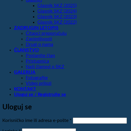
Glasnik SKZ (2025)
Glasnik SKZ (2024)
Glasnik SKZ (2023)
Glasnik SKZ (2022)
ZADRUGIN LETOPIS
Čitaoci preporučuju
Zanimljivosti
Drugi o nama
ČLANSTVO
Postanite član
Pristupnica
Naši članovi o SKZ
GALERIJA
Fotografije
Video prilozi
KONTAKT
Uloguj se / Registrujte se
Uloguj se
Obavezno
Korisničko ime ili adresa e-pošte
*
Obavezno