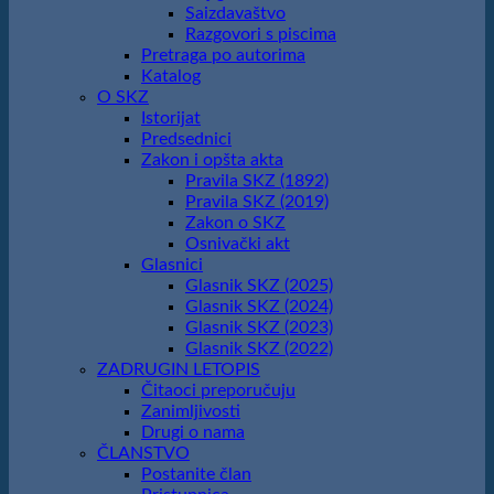
Saizdavaštvo
Razgovori s piscima
Pretraga po autorima
Katalog
O SKZ
Istorijat
Predsednici
Zakon i opšta akta
Pravila SKZ (1892)
Pravila SKZ (2019)
Zakon o SKZ
Osnivački akt
Glasnici
Glasnik SKZ (2025)
Glasnik SKZ (2024)
Glasnik SKZ (2023)
Glasnik SKZ (2022)
ZADRUGIN LETOPIS
Čitaoci preporučuju
Zanimljivosti
Drugi o nama
ČLANSTVO
Postanite član