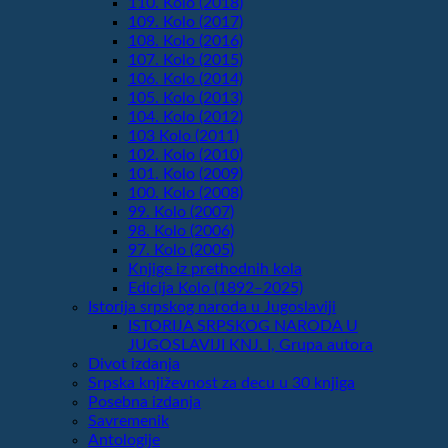
110. Kolo (2018)
109. Kolo (2017)
108. Kolo (2016)
107. Kolo (2015)
106. Kolo (2014)
105. Kolo (2013)
104. Kolo (2012)
103 Kolo (2011)
102. Kolo (2010)
101. Kolo (2009)
100. Kolo (2008)
99. Kolo (2007)
98. Kolo (2006)
97. Kolo (2005)
Knjige iz prethodnih kola
Edicija Kolo (1892‒2025)
Istorija srpskog naroda u Jugoslaviji
ISTORIJA SRPSKOG NARODA U
JUGOSLAVIJI KNJ. I, Grupa autora
Divot izdanja
Srpska književnost za decu u 30 knjiga
Posebna izdanja
Savremenik
Antologije