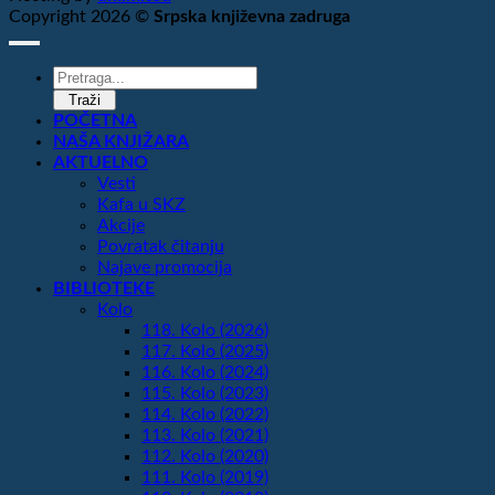
Copyright 2026 ©
Srpska književna zadruga
Products
search
Traži
POČETNA
NAŠA KNJIŽARA
AKTUELNO
Vesti
Kafa u SKZ
Akcije
Povratak čitanju
Najave promocija
BIBLIOTEKE
Kolo
118. Kolo (2026)
117. Kolo (2025)
116. Kolo (2024)
115. Kolo (2023)
114. Kolo (2022)
113. Kolo (2021)
112. Kolo (2020)
111. Kolo (2019)