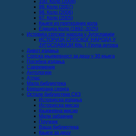
100. Коло (2008)
99. Коло (2007)
98. Коло (2006)
97. Коло (2005)
Књиге из претходних кола
Едиција Коло (1892‒2025)
Историја српског народа у Југославији
ИСТОРИЈА СРПСКОГ НАРОДА У
ЈУГОСЛАВИЈИ КЊ. I, Група аутора
Дивот издања
Српска књижевност за децу у 30 књига
Посебна издања
Савременик
Антологије
Атлас
Мала библиотека
Броширана серија
Остале библиотеке СКЗ
Историјска издања
Историјска мисао
Књижевна мисао
Мали забавник
Поучник
Ваша библиотека
Књиге за децу