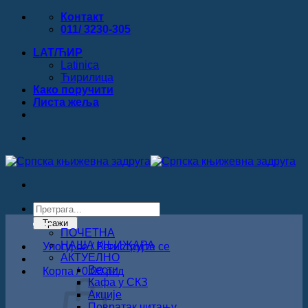
Прескочи
Контакт
на
011/ 3230-305
садржај
LAT/ЋИР
Latinica
Ћирилица
Како поручити
Листa жеља
Products
search
Тражи
ПОЧЕТНА
НАША КЊИЖАРА
Улогуј се / Региструјте се
АКТУЕЛНО
Вести
Корпа /
0.00
рсд
Кафа у СКЗ
Акције
Повратак читању