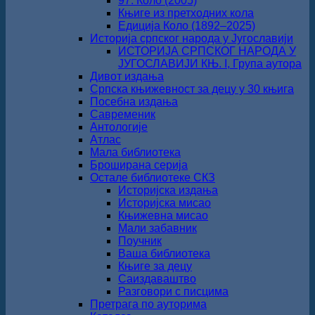
97. Коло (2005)
Књиге из претходних кола
Едиција Коло (1892‒2025)
Историја српског народа у Југославији
ИСТОРИЈА СРПСКОГ НАРОДА У
ЈУГОСЛАВИЈИ КЊ. I, Група аутора
Дивот издања
Српска књижевност за децу у 30 књига
Посебна издања
Савременик
Антологије
Атлас
Мала библиотека
Броширана серија
Остале библиотеке СКЗ
Историјска издања
Историјска мисао
Књижевна мисао
Мали забавник
Поучник
Ваша библиотека
Књиге за децу
Саиздаваштво
Разговори с писцима
Претрага по ауторима