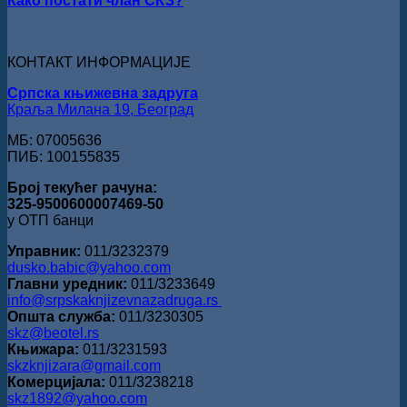
Како постати члан СКЗ?
награде
„Милован
Данојлић“
за
КОНТАКТ ИНФОРМАЦИЈЕ
поезију
Српска књижевна задруга
Краља Милана 19, Београд
МБ: 07005636
ПИБ: 100155835
Број текућег рачуна:
325-9500600007469-50
у ОТП банци
Управник:
011/3232379
dusko.babic@yahoo.com
Главни уредник:
011/3233649
info@srpskaknjizevnazadruga.rs
Општа служба:
011/3230305
skz@beotel.rs
Књижара:
011/3231593
skzknjizara@gmail.com
Комерцијала:
011/3238218
skz1892@yahoo.com