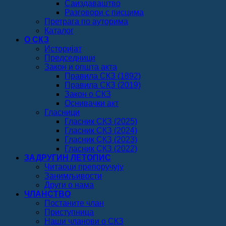
Саиздаваштво
Разговори с писцима
Претрага по ауторима
Каталог
О СКЗ
Историјат
Председници
Закон и општа акта
Правила СКЗ (1892)
Правила СКЗ (2019)
Закон о СКЗ
Оснивачки акт
Гласници
Гласник СКЗ (2025)
Гласник СКЗ (2024)
Гласник СКЗ (2023)
Гласник СКЗ (2022)
ЗАДРУГИН ЛЕТОПИС
Читаоци препоручују
Занимљивости
Други о нама
ЧЛАНСТВО
Постаните члан
Приступница
Наши чланови о СКЗ