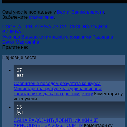
Овај унос је постављен у
Вести
,
Занимљивости
.
Забележите
стални линк
.
ПОСЕТА ПРИЈАТЕЉА ИЗ СРПСКОГ НАРОДНОГ
ВИЈЕЋА
Ученици Ваљевске гимназије о романима Радована
Белог Марковића
Пратите нас
Најновије вести
07
авг
Саопштење поводом резултата конкурса
Министарства културе за суфинансирање
капиталних издања на српском језику
Коментари су
на
искључени
Саопштење
13
поводом
јул
резултата
конкурса
САША РАДОЈЧИЋ ДОБИТНИК ЖИЧКЕ
Министарства
ХРИСОВУЉЕ ЗА 2026. ГОДИНУ
Коментари су