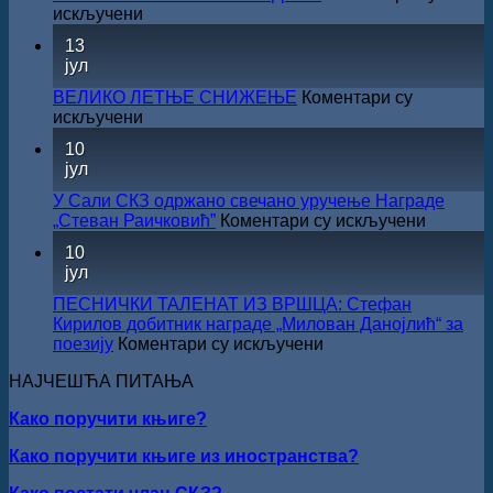
културе
на
искључени
за
САША
13
суфинансирање
РАДОЈЧИЋ
јул
капиталних
ДОБИТНИК
издања
ЖИЧКЕ
ВЕЛИКО ЛЕТЊЕ СНИЖЕЊЕ
Коментари су
на
ХРИСОВУЉЕ
на
искључени
српском
ЗА
ВЕЛИКО
језику
10
2026.
ЛЕТЊЕ
јул
ГОДИНУ
СНИЖЕЊЕ
У Сали СКЗ одржано свечано уручење Награде
на
„Стеван Раичковић”
Коментари су искључени
У
10
Сали
јул
СКЗ
одржан
ПЕСНИЧКИ ТАЛЕНАТ ИЗ ВРШЦА: Стефан
свечано
Кирилов добитник награде „Милован Данојлић“ за
уручењ
на
поезију
Коментари су искључени
Наград
ПЕСНИЧКИ
„Стеван
НАЈЧЕШЋА ПИТАЊА
ТАЛЕНАТ
Раичков
ИЗ
Како поручити књиге?
ВРШЦА:
Стефан
Како поручити књиге из иностранства?
Кирилов
добитник