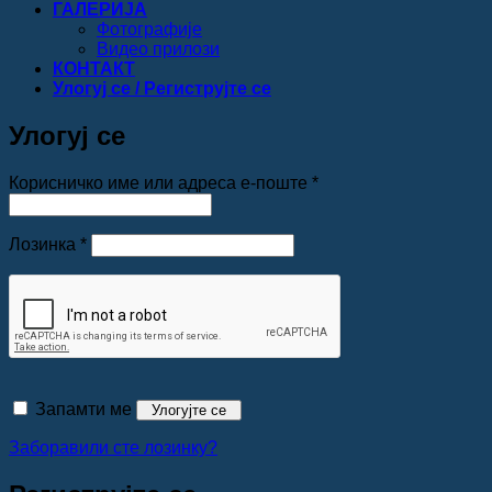
ГАЛЕРИЈА
Фотографије
Видео прилози
КОНТАКТ
Улогуј се / Региструјте се
Улогуј се
Обавезно
Корисничко име или адреса е-поште
*
Обавезно
Лозинка
*
Запамти ме
Улогујте се
Заборавили сте лозинку?