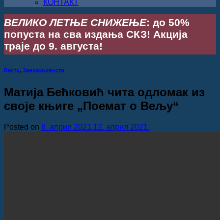
КОНТАКТ
ВЕЛИКО ЛЕТЊЕ СНИЖЕЊЕ
: до 50%
попуста на сва издања СКЗ! Акција
траје до 9. августа!
Вести
,
Занимљивости
Матија Бећковић чита одломак из
своје књиге „Поемат о Вељу“
Posted on
8. април 2021.
12. април 2021.