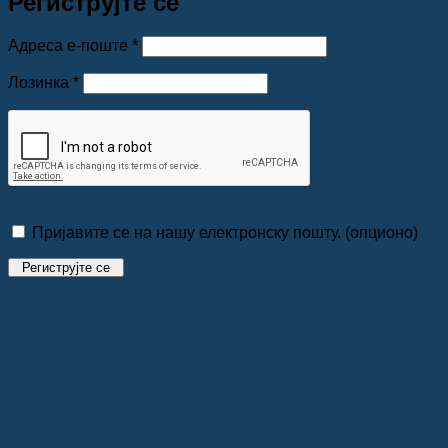
Региструјте се
Обавезно
Адреса е-поште
*
Обавезно
Лозинка
*
Пријавите се на нашу електронску пошту.
(опционо)
Региструјте се